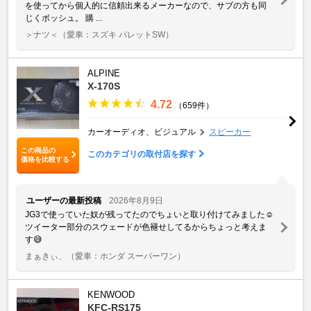
を使ってから個人的に信頼出来るメーカーなので、サブの方も同
じくボッシュ。 購 ...
＞ナツ＜
（愛車：スズキ パレットSW）
ALPINE
X-170S
4.72
（659件）
カーオーディオ、ビジュアル
スピーカー
この商品の
このカテゴリの取付店を探す
価格を比較する
ユーザーの最新投稿
2026年8月9日
JG3で使っていた奴が残ってたのでちょいと取り付けてみました☺️
ツイーター部分のスウェードが色褪せしてるからちょっと考えま
す😅
まぁきぃ、
（愛車：ホンダ スーパーワン）
KENWOOD
KFC-RS175