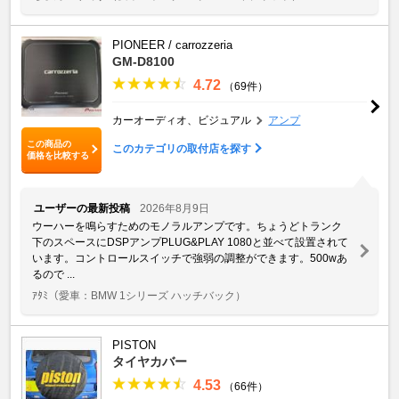
PIONEER / carrozzeria
GM-D8100
4.72
（69件）
カーオーディオ、ビジュアル
アンプ
この商品の
このカテゴリの取付店を探す
価格を比較する
ユーザーの最新投稿
2026年8月9日
ウーハーを鳴らすためのモノラルアンプです。ちょうどトランク
下のスペースにDSPアンプPLUG&PLAY 1080と並べて設置されて
います。コントロールスイッチで強弱の調整ができます。500wあ
るので ...
ｱﾀﾐ
（愛車：BMW 1シリーズ ハッチバック）
PISTON
タイヤカバー
4.53
（66件）