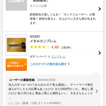
「鉄粉除去」
オススメ記事
鉄粉除去が楽しくなる！「ネンドスムーサー」が新
登場！ 鉄粉を取ると、仕上がりに大きな差が生まれ
ます。
NISMO
メタルエンブレム
4.49
（182件）
ボディパーツ
エンブレム
この商品の
このカテゴリの取付店を探す
価格を比較する
ユーザーの最新投稿
2026年8月9日
先人の方々が つけておられたので 私も後追い。 ディーラーで発注
値上がりしたとの記事もあったけど まだ1000円だった。 艶なし黒
だけど 貼り付けると 艶あり黒とも相性もいい。 大きさもちょうど
...
いしゴル
（愛車：日産 オーラ e-POWER）