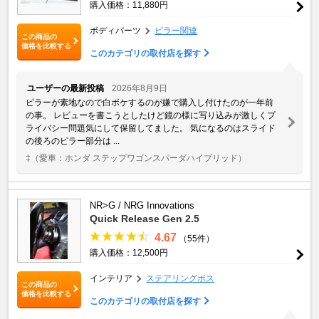
購入価格：11,880円
ボディパーツ
ピラー関連
この商品の
価格を比較する
このカテゴリの取付店を探す
ユーザーの最新投稿
2026年8月9日
ピラーが素地なので白ボケするのが嫌で購入し付けたのが一年前
の事。 レビューを書こうとしたけど鏡の様に写り込みが激しくプ
ライバシー問題気にして保留してました。 気になるのはスライド
の後ろのピラー部分は ...
‡
（愛車：ホンダ ステップワゴンスパーダハイブリッド）
NR>G / NRG Innovations
Quick Release Gen 2.5
4.67
（55件）
購入価格：12,500円
インテリア
ステアリングボス
この商品の
価格を比較する
このカテゴリの取付店を探す