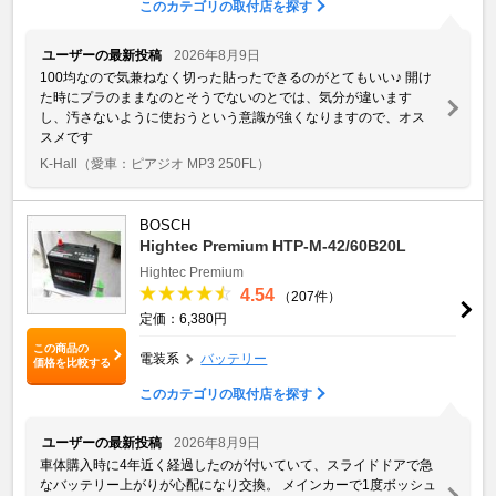
このカテゴリの取付店を探す
ユーザーの最新投稿
2026年8月9日
100均なので気兼ねなく切った貼ったできるのがとてもいい♪ 開け
た時にプラのままなのとそうでないのとでは、気分が違います
し、汚さないように使おうという意識が強くなりますので、オス
スメです
K-Hall
（愛車：ピアジオ MP3 250FL）
BOSCH
Hightec Premium HTP-M-42/60B20L
Hightec Premium
4.54
（207件）
定価：6,380円
この商品の
電装系
バッテリー
価格を比較する
このカテゴリの取付店を探す
ユーザーの最新投稿
2026年8月9日
車体購入時に4年近く経過したのが付いていて、スライドドアで急
なバッテリー上がりが心配になり交換。 メインカーで1度ボッシュ