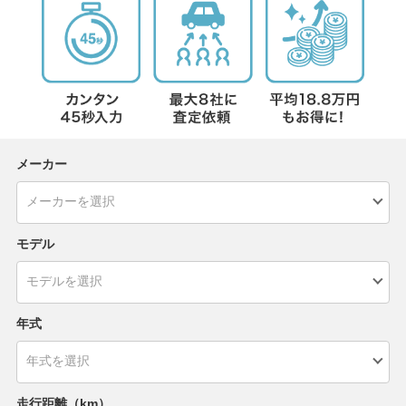
メーカー
モデル
年式
走行距離（km）