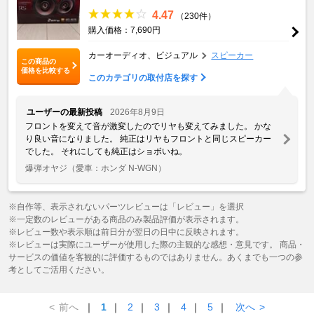
4.47
（230件）
購入価格：7,690円
カーオーディオ、ビジュアル
スピーカー
この商品の
価格を比較する
このカテゴリの取付店を探す
ユーザーの最新投稿
2026年8月9日
フロントを変えて音が激変したのでリヤも変えてみました。 かな
り良い音になりました。 純正はリヤもフロントと同じスピーカー
でした。 それにしても純正はショボいね。
爆弾オヤジ
（愛車：ホンダ N-WGN）
※自作等、表示されないパーツレビューは「レビュー」を選択
※一定数のレビューがある商品のみ製品評価が表示されます。
※レビュー数や表示順は前日分が翌日の日中に反映されます。
※レビューは実際にユーザーが使用した際の主観的な感想・意見です。 商品・
サービスの価値を客観的に評価するものではありません。あくまでも一つの参
考としてご活用ください。
<
前へ
｜
1
｜
2
｜
3
｜
4
｜
5
｜
次へ
>