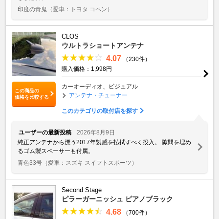
印度の青鬼
（愛車：トヨタ コペン）
CLOS
ウルトラショートアンテナ
4.07
（230件）
購入価格：1,998円
カーオーディオ、ビジュアル
この商品の
アンテナ・チューナー
価格を比較する
このカテゴリの取付店を探す
ユーザーの最新投稿
2026年8月9日
純正アンテナから漂う2017年製感を払拭すべく投入。 隙間を埋め
るゴム製スペーサーも付属。
青色33号
（愛車：スズキ スイフトスポーツ）
Second Stage
ピラーガーニッシュ ピアノブラック
4.68
（700件）