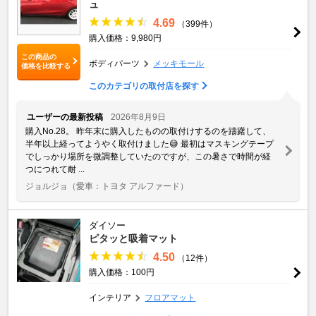
ュ
4.69
（399件）
購入価格：9,980円
この商品の
ボディパーツ
メッキモール
価格を比較する
このカテゴリの取付店を探す
ユーザーの最新投稿
2026年8月9日
購入No.28。 昨年末に購入したものの取付けするのを躊躇して、
半年以上経ってようやく取付けました😅 最初はマスキングテープ
でしっかり場所を微調整していたのですが、この暑さで時間が経
つにつれて耐 ...
ジョルジョ
（愛車：トヨタ アルファード）
ダイソー
ピタッと吸着マット
4.50
（12件）
購入価格：100円
インテリア
フロアマット