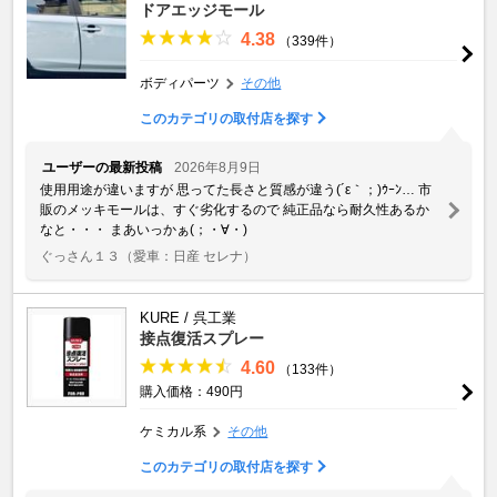
ドアエッジモール
4.38
（339件）
ボディパーツ
その他
このカテゴリの取付店を探す
ユーザーの最新投稿
2026年8月9日
使用用途が違いますが 思ってた長さと質感が違う(´ε｀；)ｳｰﾝ… 市
販のメッキモールは、すぐ劣化するので 純正品なら耐久性あるか
なと・・・ まあいっかぁ(；・∀・)
ぐっさん１３
（愛車：日産 セレナ）
KURE / 呉工業
接点復活スプレー
4.60
（133件）
購入価格：490円
ケミカル系
その他
このカテゴリの取付店を探す