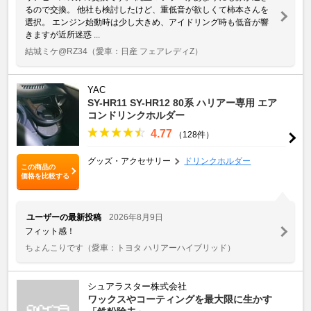
るので交換。 他社も検討したけど、重低音が欲しくて柿本さんを
選択。 エンジン始動時は少し大きめ、アイドリング時も低音が響
きますが近所迷惑 ...
結城ミケ@RZ34
（愛車：日産 フェアレディZ）
YAC
SY-HR11 SY-HR12 80系 ハリアー専用 エア
コンドリンクホルダー
4.77
（128件）
グッズ・アクセサリー
ドリンクホルダー
この商品の
価格を比較する
ユーザーの最新投稿
2026年8月9日
フィット感！
ちょんこりです
（愛車：トヨタ ハリアーハイブリッド）
シュアラスター株式会社
ワックスやコーティングを最大限に生かす