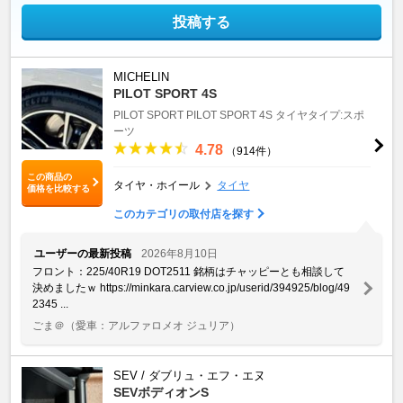
投稿する
MICHELIN
PILOT SPORT 4S
PILOT SPORT
PILOT SPORT 4S
タイヤタイプ:スポ
ーツ
4.78
（914件）
この商品の
タイヤ・ホイール
タイヤ
価格を比較する
このカテゴリの取付店を探す
ユーザーの最新投稿
2026年8月10日
フロント：225/40R19 DOT2511 銘柄はチャッピーとも相談して
決めましたｗ https://minkara.carview.co.jp/userid/394925/blog/49
2345 ...
ごま＠
（愛車：アルファロメオ ジュリア）
SEV / ダブリュ・エフ・エヌ
SEVボディオンS