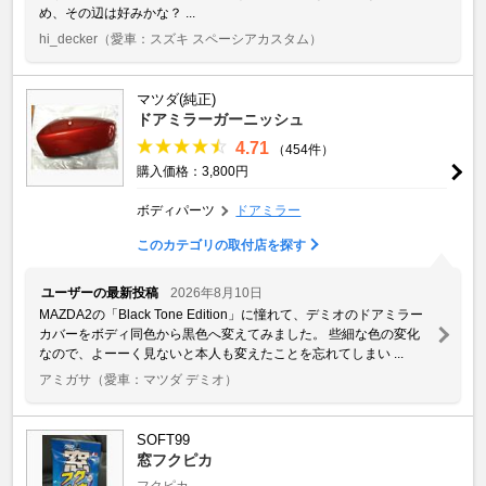
め、その辺は好みかな？ ...
hi_decker
（愛車：スズキ スペーシアカスタム）
マツダ(純正)
ドアミラーガーニッシュ
4.71
（454件）
購入価格：3,800円
ボディパーツ
ドアミラー
このカテゴリの取付店を探す
ユーザーの最新投稿
2026年8月10日
MAZDA2の「Black Tone Edition」に憧れて、デミオのドアミラー
カバーをボディ同色から黒色へ変えてみました。 些細な色の変化
なので、よーーく見ないと本人も変えたことを忘れてしまい ...
アミガサ
（愛車：マツダ デミオ）
SOFT99
窓フクピカ
フクピカ