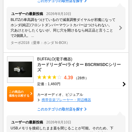
このカテゴリの取付店を探す
ユーザーの最新投稿
2026年8月10日
BLITZの車高調をつけているので減衰調整ダイヤルが邪魔になって
ホンダ(純正)フロントダンパーマウントカバーはつけられない。
穴あけとかしたくないが、同じ穴を開けるなら純正品と言うこと
で2個購入。 ...
ターボ2018
（愛車：ホンダ N-BOX）
BUFFALO(電子機器)
カードリーダー/ライター BSCRMSDCシリー
ズ
4.39
（28件）
定価：1,460円
この商品の
カーオーディオ、ビジュアル
価格を比較する
携帯音楽プレーヤー・周辺機器
このカテゴリの取付店を探す
ユーザーの最新投稿
2026年8月10日
USBメモリを接続したまま蓋を閉じることが可能。そのため、下