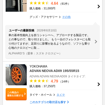
4.64
（91件）
購入価格：31,000円
グッズ・アクセサリー
その他
ユーザーの最新投稿
2026年8月10日
車の基本性能向上を担うシャシーへ、アプローチする製品です。
との事なので、取り付けました。 もう一台のフォレスターにも取
り付けてますが、足回りに影響があるようなので、ソフトな乗り
心地のクロスビーに取 ...
ALPHARD’S
（愛車：スズキ クロスビー）
YOKOHAMA
ADVAN NEOVA AD09 195/55R15
ADVAN
ADVAN NEOVA AD09
タイヤタイプ:
4.79
（14件）
購入価格：37,250円
この商品の
タイヤ・ホイール
タイヤ
価格を比較する
このカテゴリの取付店を探す