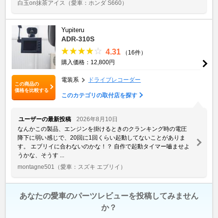
白玉on抹茶アイス
（愛車：ホンダ S660）
Yupiteru
ADR-310S
4.31
（16件）
購入価格：12,800円
電装系
ドライブレコーダー
この商品の
価格を比較する
このカテゴリの取付店を探す
ユーザーの最新投稿
2026年8月10日
なんかこの製品、エンジンを掛けるときのクランキング時の電圧
降下に弱い感じで、20回に1回くらい起動してないことがありま
す。 エブリイに合わないのかな！？ 自作で起動タイマー嚙ませよ
うかな、そうす ...
montagne501
（愛車：スズキ エブリイ）
あなたの愛車のパーツレビューを投稿してみません
か？