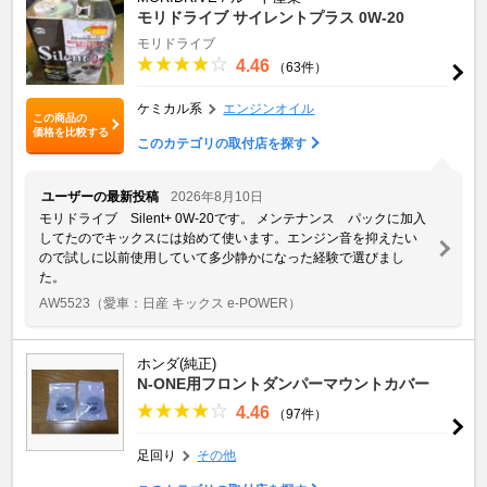
モリドライブ サイレントプラス 0W-20
モリドライブ
4.46
（63件）
ケミカル系
エンジンオイル
この商品の
価格を比較する
このカテゴリの取付店を探す
ユーザーの最新投稿
2026年8月10日
モリドライブ Silent+ 0W-20です。 メンテナンス パックに加入
してたのでキックスには始めて使います。エンジン音を抑えたい
ので試しに以前使用していて多少静かになった経験で選びまし
た。
AW5523
（愛車：日産 キックス e-POWER）
ホンダ(純正)
N-ONE用フロントダンパーマウントカバー
4.46
（97件）
足回り
その他