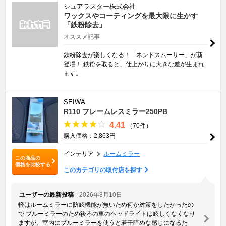
シュアラスター株式会社
ワックスやコーティングを最大限に生かす
「鉄粉除去」
オススメ記事
鉄粉除去が楽しくなる！「ネンドスムーサー」が新
登場！ 鉄粉を取ると、仕上がりに大きな差が生まれ
ます。
SEIWA
R110 フレームレスミラー250PB
4.41
（70件）
購入価格：2,863円
インテリア
ルームミラー
この商品の
価格を比較する
このカテゴリの取付店を探す
ユーザーの最新投稿
2026年8月10日
軽はルームミラーに防眩機能が無いため何か対策をしたかったの
で ブルーミラーのため後ろの車のヘッドライトは眩しくなくなり
ますが、室内にブルーミラーを使うと若干暗めな感じになるた