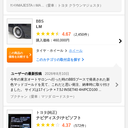
ｹﾝｲﾁMAJESTA☆MA ...
（愛車：トヨタ クラウンマジェスタ）
BBS
LM
4.67
（2,450件）
購入価格：460,000円
タイヤ・ホイール
ホイール
この商品の
価格を比較する
このカテゴリの取付店を探す
ユーザーの最新投稿
2026年8月10日
今年の東京オートサロンへ行った時のBBSブースで発表された新
色マッドゴールドを見て、これだと思い発注、納車時に取り付け
ました。 サイズは17インチ × 7.5J INSET40 4H/PCD100 ...
ブクチャン
（愛車：マツダ ロードスター）
トヨタ(純正)
ナビディスク/ナビソフト
4.37
（572件）