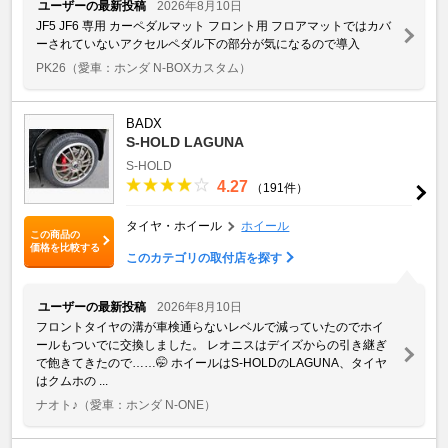
ユーザーの最新投稿
2026年8月10日
JF5 JF6 専用 カーペダルマット フロント用 フロアマットではカバ
ーされていないアクセルペダル下の部分が気になるので導入
PK26
（愛車：ホンダ N-BOXカスタム）
BADX
S-HOLD LAGUNA
S-HOLD
4.27
（191件）
タイヤ・ホイール
ホイール
この商品の
価格を比較する
このカテゴリの取付店を探す
ユーザーの最新投稿
2026年8月10日
フロントタイヤの溝が車検通らないレベルで減っていたのでホイ
ールもついでに交換しました。 レオニスはデイズからの引き継ぎ
で飽きてきたので……🤭 ホイールはS-HOLDのLAGUNA、タイヤ
はクムホの ...
ナオト♪
（愛車：ホンダ N-ONE）