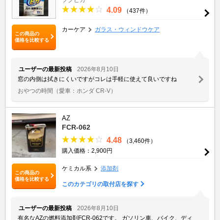
4.09
（437件）
カーケア
ガラス・ウィンドウケア
この商品の
価格を比較する
ユーザーの最新投稿
2026年8月10日
窓の内側は拭きにくいですがコレは手軽に使えて良いですね
おやつの時間
（愛車：ホンダ CR-V）
AZ
FCR-062
4.48
（3,460件）
購入価格：2,900円
ケミカル系
添加剤
この商品の
価格を比較する
このカテゴリの取付店を探す
ユーザーの最新投稿
2026年8月10日
有名なAZの燃料添加剤FCR-062です。 ガソリン車、バイク、ディ