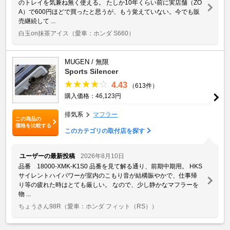
のトレイを気兼ね無く使える。 たしか10年くらい前に実店舗（ZO
A）で600円ほどで買ったと思うが、もう覚えていない。今でも販
売継続して ...
白玉on抹茶アイス
（愛車：ホンダ S660）
MUGEN / 無限
Sports Silencer
4.43
（613件）
購入価格：46,123円
排気系
マフラー
この商品の
価格を比較する
このカテゴリの取付店を探す
ユーザーの最新投稿
2026年8月10日
品番 18000-XMK-K1S0 品番を見て解る通り、前期中期用。 HKS
サイレントハイパワーが室内のこもり音が結構賑やかで、仕事帰
り等の疲れた時はとても厳しい。 なので、少し静かなマフラーを
物 ...
ちょうさん98R
（愛車：ホンダ フィット（RS））