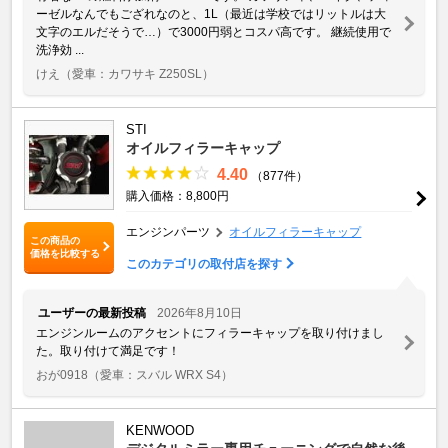
ーゼルなんでもござれなのと、1L（最近は学校ではリットルは大
文字のエルだそうで…）で3000円弱とコスパ高です。 継続使用で
洗浄効 ...
けえ
（愛車：カワサキ Z250SL）
STI
オイルフィラーキャップ
4.40
（877件）
購入価格：8,800円
エンジンパーツ
オイルフィラーキャップ
この商品の
価格を比較する
このカテゴリの取付店を探す
ユーザーの最新投稿
2026年8月10日
エンジンルームのアクセントにフィラーキャップを取り付けまし
た。取り付けて満足です！
おが0918
（愛車：スバル WRX S4）
KENWOOD