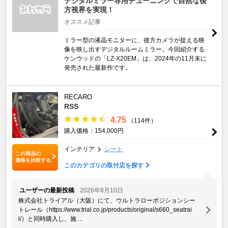
デジタルミラー専用チューニングで自然な後
方視界を実現！
オススメ記事
ミラー型の液晶モニターに、後方カメラが捉える映
像を映し出すデジタルルームミラー。今回紹介する
ケンウッドの「LZ-X20EM」は、2024年の11月末に
発売された最新作です。
RECARO
RSS
4.75
（114件）
購入価格：154,000円
インテリア
シート
この商品の
価格を比較する
このカテゴリの取付店を探す
ユーザーの最新投稿
2026年8月10日
株式会社トライアル（大阪）にて、ウルトラローポジションシー
トレール（https://www.trial.co.jp/products/original/s660_seatrai
l/）と同時購入し、施 ...