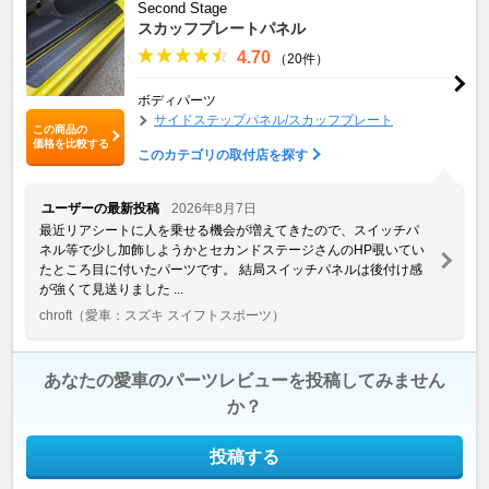
Second Stage
スカッフプレートパネル
4.70
（20件）
ボディパーツ
サイドステップパネル/スカッフプレート
この商品の
価格を比較する
このカテゴリの取付店を探す
ユーザーの最新投稿
2026年8月7日
最近リアシートに人を乗せる機会が増えてきたので、スイッチパ
ネル等で少し加飾しようかとセカンドステージさんのHP覗いてい
たところ目に付いたパーツです。 結局スイッチパネルは後付け感
が強くて見送りました ...
chroft
（愛車：スズキ スイフトスポーツ）
あなたの愛車のパーツレビューを投稿してみません
か？
投稿する