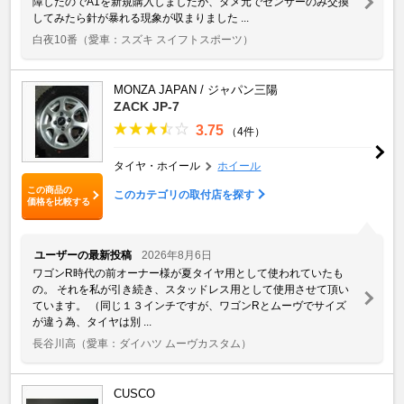
障したのでA1を新規購入しましたが、ダメ元でセンサーのみ交換
してみたら針が暴れる現象が収まりました ...
白夜10番
（愛車：スズキ スイフトスポーツ）
MONZA JAPAN / ジャパン三陽
ZACK JP-7
3.75
（4件）
タイヤ・ホイール
ホイール
この商品の
このカテゴリの取付店を探す
価格を比較する
ユーザーの最新投稿
2026年8月6日
ワゴンR時代の前オーナー様が夏タイヤ用として使われていたも
の。 それを私が引き続き、スタッドレス用として使用させて頂い
ています。 （同じ１３インチですが、ワゴンRとムーヴでサイズ
が違う為、タイヤは別 ...
長谷川高
（愛車：ダイハツ ムーヴカスタム）
CUSCO