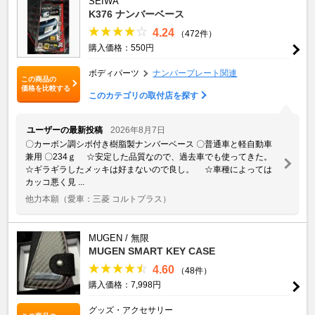
SEIWA
K376 ナンバーベース
4.24
（472件）
購入価格：550円
ボディパーツ
ナンバープレート関連
この商品の
価格を比較する
このカテゴリの取付店を探す
ユーザーの最新投稿
2026年8月7日
〇カーボン調シボ付き樹脂製ナンバーベース 〇普通車と軽自動車
兼用 〇234ｇ ☆安定した品質なので、過去車でも使ってきた。
☆ギラギラしたメッキは好まないので良し。 ☆車種によっては
カッコ悪く見 ...
他力本願
（愛車：三菱 コルトプラス）
MUGEN / 無限
MUGEN SMART KEY CASE
4.60
（48件）
購入価格：7,998円
グッズ・アクセサリー