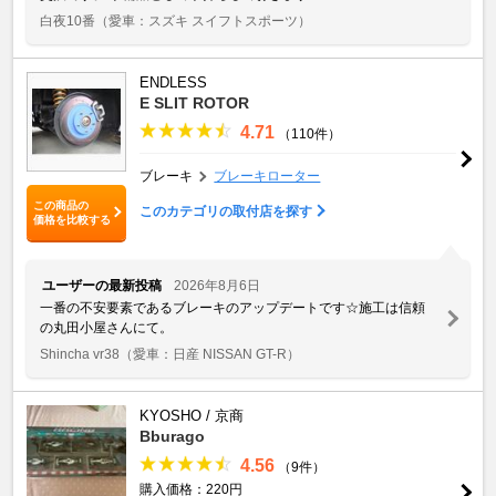
白夜10番
（愛車：スズキ スイフトスポーツ）
ENDLESS
E SLIT ROTOR
4.71
（110件）
ブレーキ
ブレーキローター
この商品の
このカテゴリの取付店を探す
価格を比較する
ユーザーの最新投稿
2026年8月6日
一番の不安要素であるブレーキのアップデートです☆施工は信頼
の丸田小屋さんにて。
Shincha vr38
（愛車：日産 NISSAN GT-R）
KYOSHO / 京商
Bburago
4.56
（9件）
購入価格：220円