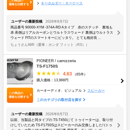
この商品の
キーホルダー・キーケース
価格を比較する
ユーザーの最新投稿
2026年8月7日
商品番号 90000-XYM -374A-RD Aタイプ 赤のステッチ 裏地も
赤 表側はリアルカーボンとウルトラスウェード 裏側はウルトラス
ウェード FITのスマートキーにピッタリ。 とても格好良 ...
ちょうさん98R
（愛車：ホンダ フィット（RS））
PIONEER / carrozzeria
TS-F1750S
4.63
（65件）
購入価格：13,988円
カーオーディオ、ビジュアル
スピーカー
この商品の
価格を比較する
このカテゴリの取付店を探す
ユーザーの最新投稿
2026年8月7日
以前、当製品と同タイプの TS-T450にて トゥイーターは、取り付
けしていたため TS-F1750Sはスピーカーのみ交換しました! (トゥ