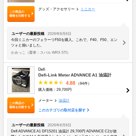
グッズ・アクセサリー
ミニカー
この商品の
価格を比較する
ユーザーの最新投稿
2026年8月6日
今回ミニカーのフェラーリF50を購入。これで、F40、F50、エン
ツォと揃いました。
かみっこ
（愛車：スバル WRX STI）
Defi
Defi-Link Meter ADVANCE A1 油温計
4.88
（94件）
購入価格：29,700円
メーター
油温計
この商品の
価格を比較する
このカテゴリの取付店を探す
ユーザーの最新投稿
2026年8月6日
Defi ADVANCE A1 DF15201 油温計 29,700円 ADVANCE C2が故