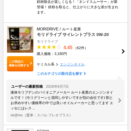
鉄粉除去が楽しくなる！「ネンドスムーサー」が新
登場！ 鉄粉を取ると、仕上がりに大きな差が生まれ
ます。
MORIDRIVE / ルート産業
モリドライブ サイレントプラス 0W-20
モリドライブ
4.45
（62件）
購入価格：3,180円
この商品の
ケミカル系
エンジンオイル
価格を比較する
このカテゴリの取付店を探す
ユーザーの最新投稿
2026年8月7日
液体モリブデンのパイオニアメーカー ルート産業のエンジンオイ
ルです！ (モリグリーンと混同しやすいですが別の会社です) 割と
お求めやすい価格帯の中では良いオイルメーカーと思ってます エ
ッセにはレス ...
ok@mo
（愛車：スバル プレオプラス）