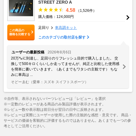
STREET ZERO A
4.58
（1,526件）
購入価格：124,000円
足回り
車高調キット
この商品の
価格を比較する
このカテゴリの取付店を探す
ユーザーの最新投稿
2026年8月6日
20万㌔に到達し、足回りのリフレッシュ目的で購入しました。 交
換して500キロくらいしか走ってませんが、純正と比較した使用感
を簡単に書いていきます。（あくまでもワタシの主観です） ちな
みに車高は ...
そどーゑむ
（愛車：スズキ スイフトスポーツ）
※自作等、表示されないパーツレビューは「レビュー」を選択
※一定数のレビューがある商品のみ製品評価が表示されます。
※レビュー数や表示順は前日分が翌日の日中に反映されます。
※レビューは実際にユーザーが使用した際の主観的な感想・意見です。 商品・
サービスの価値を客観的に評価するものではありません。あくまでも一つの参
考としてご活用ください。