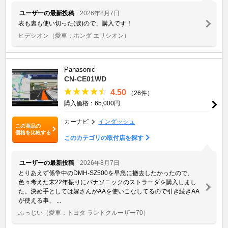
ユーザーの最新投稿
2026年8月7日
表も裏も使い切った(涙)ので、購入です！
ヒデシオン
（愛車：ホンダ エリシオン）
Panasonic
CN-CE01WD
4.50
（26件）
購入価格：65,000円
カーナビ
インダッシュ
この商品の
価格を比較する
このカテゴリの取付店を探す
ユーザーの最新投稿
2026年8月7日
とりあえず係争中のDMH-SZ500を早急に撤去したかったので、
色々考えた末22年振りにパナソニックのストラーダを購入しまし
た。決め手としては嫁さんがAAを使いこなしてるので引き続きAA
が使える事、 ...
ふっじい
（愛車：トヨタ ランドクルーザー70）