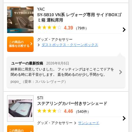
YAC
SY-SB10 VN系 レヴォーグ専用 サイドBOXゴ
ミ箱 運転席用
4.39
（79件）
グッズ・アクセサリー
この商品の
ダストボックス・クリーンボックス
価格を比較する
ユーザーの最新投稿
2026年8月6日
納車前に用意していました。 フィッティングはそこそこでドアを
閉める時に若干音がします。 蓋を閉めるのが少し手間かな。
popo_
（愛車：スバル レヴォーグ）
STI
ステアリングカバー付きサンシェード
4.46
（540件）
グッズ・アクセサリー
サンシェード
この商品の