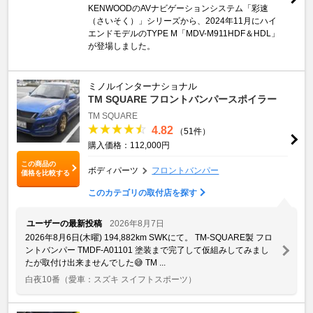
KENWOODのAVナビゲーションシステム「彩速
（さいそく）」シリーズから、2024年11月にハイ
エンドモデルのTYPE M「MDV-M911HDF＆HDL」
が登場しました。
ミノルインターナショナル
TM SQUARE フロントバンパースポイラー
TM SQUARE
4.82
（51件）
購入価格：112,000円
この商品の
ボディパーツ
フロントバンパー
価格を比較する
このカテゴリの取付店を探す
ユーザーの最新投稿
2026年8月7日
2026年8月6日(木曜) 194,882km SWKにて。 TM-SQUARE製 フロ
ントバンパー TMDF-A01101 塗装まで完了して仮組みしてみまし
たが取付け出来ませんでした😅 TM ...
白夜10番
（愛車：スズキ スイフトスポーツ）