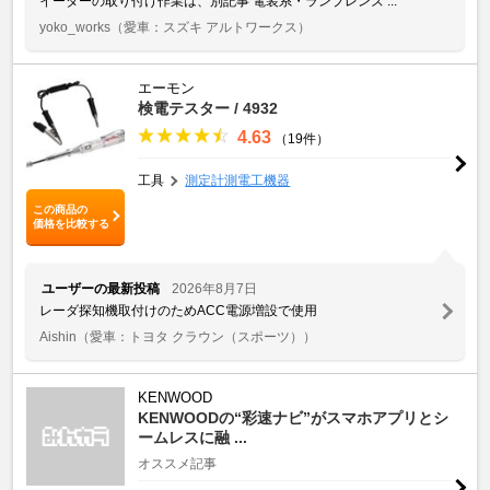
イーターの取り付け作業は、別記事 電装系・ランプレンズ ...
yoko_works
（愛車：スズキ アルトワークス）
エーモン
検電テスター / 4932
4.63
（19件）
工具
測定計測電工機器
この商品の
価格を比較する
ユーザーの最新投稿
2026年8月7日
レーダ探知機取付けのためACC電源増設で使用
Aishin
（愛車：トヨタ クラウン（スポーツ））
KENWOOD
KENWOODの“彩速ナビ”がスマホアプリとシ
ームレスに融 ...
オススメ記事