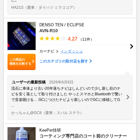
HA21S
（愛車：ダイハツ ミラココア）
DENSO TEN / ECLIPSE
AVN-R10
4.27
（11件）
カーナビ
インダッシュ
この商品の
このカテゴリの取付店を探す
価格を比較する
ユーザーの最新投稿
2026年8月8日
流石に車体より古い20年落ちナビはしんどいので少し新し目のナ
ビを安く落として取り付けました やっとスマホとBluetoothで繋い
で音楽聴ける… GCにつけたナビより新しいのでGCに移植してG
...
かっちゃん@GC8
（愛車：スバル ステラ）
KeePer技研
コーティング専門店のコート前のクリーナー