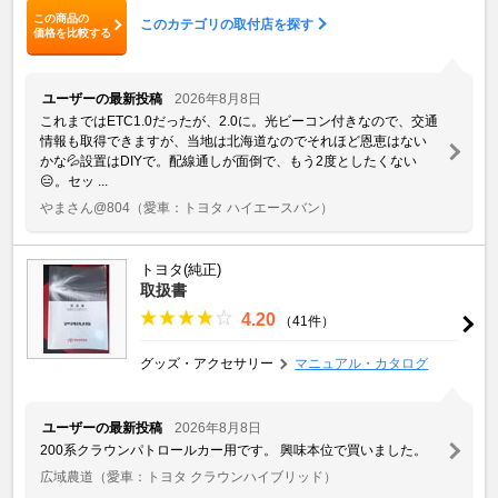
この商品の
このカテゴリの取付店を探す
価格を比較する
ユーザーの最新投稿
2026年8月8日
これまではETC1.0だったが、2.0に。光ビーコン付きなので、交通
情報も取得できますが、当地は北海道なのでそれほど恩恵はない
かな💦設置はDIYで。配線通しが面倒で、もう2度としたくない
😑。セッ ...
やまさん@804
（愛車：トヨタ ハイエースバン）
トヨタ(純正)
取扱書
4.20
（41件）
グッズ・アクセサリー
マニュアル・カタログ
ユーザーの最新投稿
2026年8月8日
200系クラウンパトロールカー用です。 興味本位で買いました。
広域農道
（愛車：トヨタ クラウンハイブリッド）