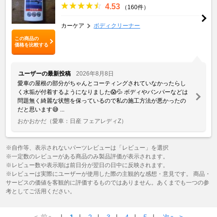
4.53
（160件）
カーケア
ボディクリーナー
この商品の
価格を比較する
ユーザーの最新投稿
2026年8月8日
愛車の屋根の部分がちゃんとコーティングされていなかったらし
く水垢が付着するようになりました😱💦 ボディやバンパーなどは
問題無く綺麗な状態を保っているので私の施工方法が悪かったの
だと思います😅 ...
おかおかだ
（愛車：日産 フェアレディZ）
※自作等、表示されないパーツレビューは「レビュー」を選択
※一定数のレビューがある商品のみ製品評価が表示されます。
※レビュー数や表示順は前日分が翌日の日中に反映されます。
※レビューは実際にユーザーが使用した際の主観的な感想・意見です。 商品・
サービスの価値を客観的に評価するものではありません。あくまでも一つの参
考としてご活用ください。
<
前へ
｜
1
｜
2
｜
3
｜
4
｜
5
｜
次へ
>