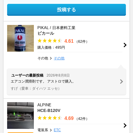
投稿する
PIKAL / 日本磨料工業
ピカール
4.61
（62件）
購入価格：495円
その他
その他
ユーザーの最新投稿
2026年8月8日
エアコン潤滑剤です。 アストロで購入。
すげ
（愛車：ダイハツ エッセ）
ALPINE
HCE-B120V
4.69
（42件）
電装系
ETC