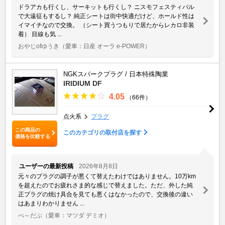
ドラアカも行くし、サーキットも行くし？ ニスモフェスティバル
で大遠征もするし？ 純正シートは街中快適だけど、ホールド性は
イマイチなので交換。 （シート買うつもりで居たからレカロ非装
着） 目線も気 ...
おやじofゆうき
（愛車：日産 オーラ e-POWER）
NGKスパークプラグ / 日本特殊陶業
IRIDIUM DF
4.05
（66件）
点火系
プラグ
この商品の
このカテゴリの取付店を探す
価格を比較する
ユーザーの最新投稿
2026年8月8日
元々のプラグの調子が悪くて替えたわけではありません。10万km
を超えたのでお疲れさま的な感じで替えました。ただ、外した純
正プラグの焼け具合を見ても悪くはなかったので、交換後の違い
はあまりわかりません ...
べ～だぶ
（愛車：マツダ デミオ）