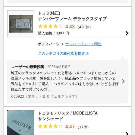
トヨタ(純正)
ナンバーフレーム デラックスタイプ
4.43
（420件）
購入価格：3,800円
ボディパーツ
ナンバープレート関連
このカテゴリの取付店を探す
ユーザーの最新投稿
2026年8月8日
純正のデラックスのフレームだと明るいメッキっぽくせっかくの
漆黒メッキと統一感を出したく、純正品をブラック塗装している
製品をメル○リにて購入！ つうのメッキのよりかはいいけどもほぼ
目立たずで付けてんの ...
kid0923
（愛車：トヨタ ヴェルファイア）
トヨタモデリスタ / MODELLISTA
サンシェード
4.47
（17件）