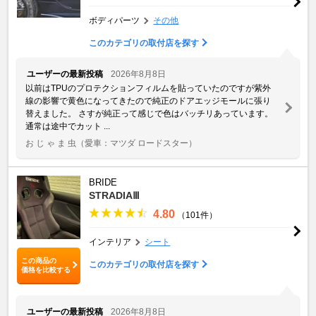
ボディパーツ
その他
このカテゴリの取付店を探す
ユーザーの最新投稿
2026年8月8日
以前はTPUのプロテクションフィルムを貼っていたのですが紫外
線の影響で黄色になってきたので純正のドアエッジモールに張り
替えました。 さすが純正って感じで色はバッチリあっています。
通常は途中でカット ...
お じ ゃ ま 虫
（愛車：マツダ ロードスター）
BRIDE
STRADIAⅢ
4.80
（101件）
インテリア
シート
この商品の
このカテゴリの取付店を探す
価格を比較する
ユーザーの最新投稿
2026年8月8日