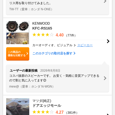
リス用を取り付けてみました。
TW-TT
（愛車：ホンダ N-ONE）
KENWOOD
KFC-RS165
4.40
（77件）
カーオーディオ、ビジュアル
スピーカー
この商品の
このカテゴリの取付店を探す
価格を比較する
ユーザーの最新投稿
2026年8月8日
コスパ抜群のスピーカーです。 お安く・気軽に音質アップできる
ので割と気に入ってます😊
mew@
（愛車：ホンダ N-WGN）
マツダ(純正)
ドアエッジモール
4.27
（381件）