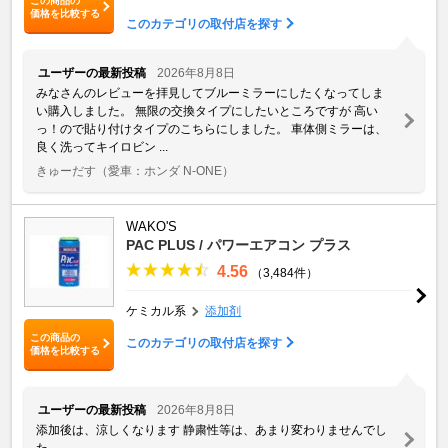
この商品の
価格を比較する
このカテゴリの取付店を探す
ユーザーの最新投稿
2026年8月8日
みなさんのレビューを拝見してブルーミラーにしたくなってしま
い購入しました。 無限の交換タイプにしたいところですが 高い
っ！ので貼り付けタイプのこちらにしました。 車体側ミラーは、
良く洗ってキイロビン ...
きゅーだす
（愛車：ホンダ N-ONE）
WAKO'S
PAC PLUS / パワーエアコン プラス
4.56
（3,484件）
ケミカル系
添加剤
この商品の
このカテゴリの取付店を探す
価格を比較する
ユーザーの最新投稿
2026年8月8日
添加後は、涼しくなります 静粛性等は、あまり変わりませんでし
た。