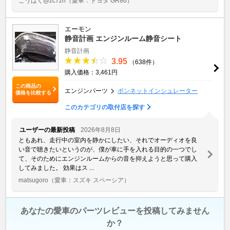
こうはく@zc7zn
（愛車：トヨタ GR86）
エーモン
静音計画 エンジンルーム静音シート
静音計画
3.95
（638件）
購入価格：3,461円
この商品の
エンジンパーツ
ボンネットインシュレーター
価格を比較する
このカテゴリの取付店を探す
ユーザーの最新投稿
2026年8月8日
ともあれ、走行中の室内を静かにしたい、それでオーディオを良
い音で聴きたいというのが、僕が車に手を入れる目的の一つでし
て、そのためにエンジンルームからの音を抑えようと思って購入
してみました。 効果はス ...
matsugoro
（愛車：スズキ スペーシア）
あなたの愛車のパーツレビューを投稿してみません
か？