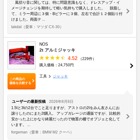
風切り音に関しては、特に問題意識もなく、ドレスアップ・イ
メージチェンジを期待して軽い気持ちで購入しました。 脱脂し
て、ミラー周辺に３個・Bピラーに３個、左右で合計１２個貼り付
けました。両面テ ...
takdat
（愛車：マツダ CX-30）
NOS
2t アルミジャッキ
4.52
（229件）
購入価格：24,750円
工具
ジャッキ
この商品の
価格を比較する
ユーザーの最新投稿
2026年8月8日
1.5tと3tの2台でこと足りますが、アストロの2tをみん友さんにお
譲りしたのにまた2t購入。 アップガレージの通販ですが、比較的
安かった上にかなり綺麗だったので物置の棚でオプジェと化して
います。 ...
forgeman
（愛車：BMW M2 クーペ）