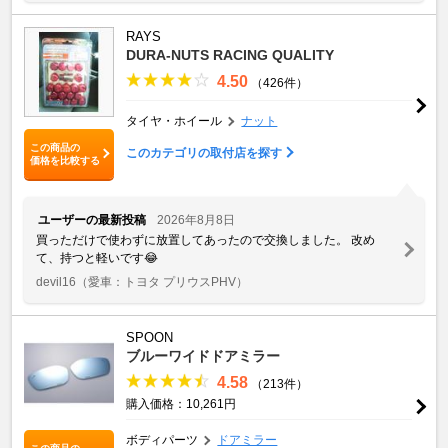
RAYS
DURA-NUTS RACING QUALITY
4.50
（426件）
タイヤ・ホイール
ナット
この商品の
このカテゴリの取付店を探す
価格を比較する
ユーザーの最新投稿
2026年8月8日
買っただけで使わずに放置してあったので交換しました。 改め
て、持つと軽いです😂
devil16
（愛車：トヨタ プリウスPHV）
SPOON
ブルーワイドドアミラー
4.58
（213件）
購入価格：10,261円
ボディパーツ
ドアミラー