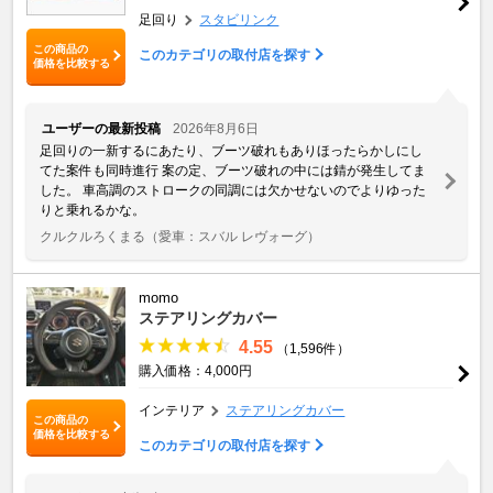
足回り
スタビリンク
この商品の
このカテゴリの取付店を探す
価格を比較する
ユーザーの最新投稿
2026年8月6日
足回りの一新するにあたり、ブーツ破れもありほったらかしにし
てた案件も同時進行 案の定、ブーツ破れの中には錆が発生してま
した。 車高調のストロークの同調には欠かせないのでよりゆった
りと乗れるかな。
クルクルろくまる
（愛車：スバル レヴォーグ）
momo
ステアリングカバー
4.55
（1,596件）
購入価格：4,000円
インテリア
ステアリングカバー
この商品の
価格を比較する
このカテゴリの取付店を探す