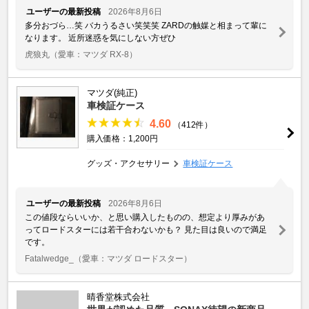
ユーザーの最新投稿
2026年8月6日
多分おづら…笑 バカうるさい笑笑笑 ZARDの触媒と相まって輩に
なります。 近所迷惑を気にしない方ぜひ
虎狼丸
（愛車：マツダ RX-8）
マツダ(純正)
車検証ケース
4.60
（412件）
購入価格：1,200円
グッズ・アクセサリー
車検証ケース
ユーザーの最新投稿
2026年8月6日
この値段ならいいか、と思い購入したものの、想定より厚みがあ
ってロードスターには若干合わないかも？ 見た目は良いので満足
です。
Fatalwedge_
（愛車：マツダ ロードスター）
晴香堂株式会社