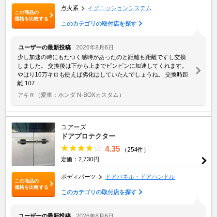
点火系
イグニッションシステム
この商品の
価格を比較する
このカテゴリの取付店を探す
ユーザーの最新投稿
2026年8月6日
少し加速の時にもたつく感時があったのと距離も距離ですし交換
しました。 交換後は下から上までビンビンに加速してくれます。
やはり10万キロも使えば劣化はしていたんでしょうね。 交換時距
離 107 ...
アキＲ
（愛車：ホンダ N-BOXカスタム）
ユアーズ
ドアプロテクター
4.35
（254件）
定価：2,730円
ボディパーツ
ドアパネル・ドアハンドル
この商品の
価格を比較する
このカテゴリの取付店を探す
ユーザーの最新投稿
2026年8月6日