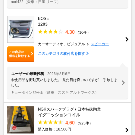
nori422
（愛車：日産 リーフ）
BOSE
1203
4.30
（10件）
カーオーディオ、ビジュアル
スピーカー
この商品の
このカテゴリの取付店を探す
価格を比較する
ユーザーの最新投稿
2026年8月6日
未使用品を衝動買いしました。 見た目は良いのですが… 手放しま
した。
キョーダイン@松山
（愛車：スズキ アルトワークス）
NGKスパークプラグ / 日本特殊陶業
イグニッションコイル
4.60
（925件）
購入価格：18,500円