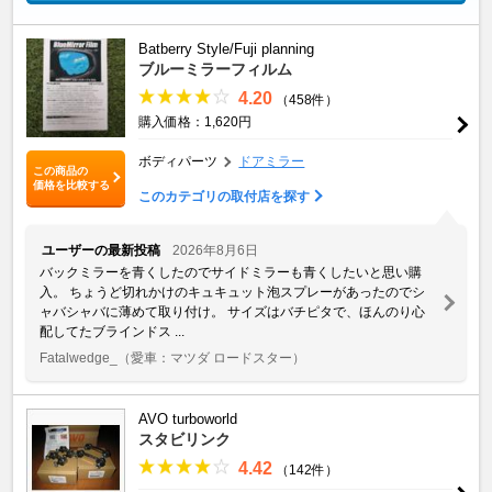
Batberry Style/Fuji planning
ブルーミラーフィルム
4.20
（458件）
購入価格：1,620円
ボディパーツ
ドアミラー
この商品の
価格を比較する
このカテゴリの取付店を探す
ユーザーの最新投稿
2026年8月6日
バックミラーを青くしたのでサイドミラーも青くしたいと思い購
入。 ちょうど切れかけのキュキュット泡スプレーがあったのでシ
ャバシャバに薄めて取り付け。 サイズはバチピタで、ほんのり心
配してたブラインドス ...
Fatalwedge_
（愛車：マツダ ロードスター）
AVO turboworld
スタビリンク
4.42
（142件）