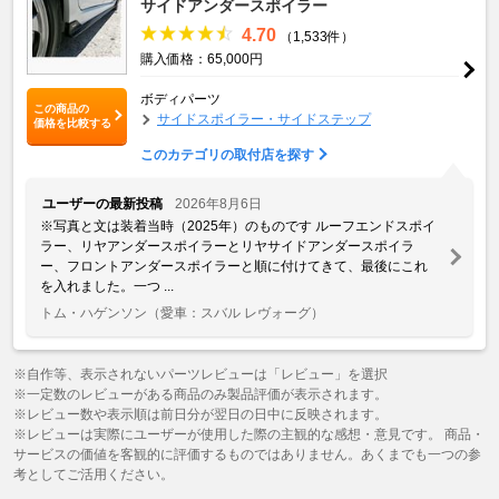
サイドアンダースポイラー
4.70
（1,533件）
購入価格：65,000円
ボディパーツ
この商品の
サイドスポイラー・サイドステップ
価格を比較する
このカテゴリの取付店を探す
ユーザーの最新投稿
2026年8月6日
※写真と文は装着当時（2025年）のものです ルーフエンドスポイ
ラー、リヤアンダースポイラーとリヤサイドアンダースポイラ
ー、フロントアンダースポイラーと順に付けてきて、最後にこれ
を入れました。一つ ...
トム・ハゲンソン
（愛車：スバル レヴォーグ）
※自作等、表示されないパーツレビューは「レビュー」を選択
※一定数のレビューがある商品のみ製品評価が表示されます。
※レビュー数や表示順は前日分が翌日の日中に反映されます。
※レビューは実際にユーザーが使用した際の主観的な感想・意見です。 商品・
サービスの価値を客観的に評価するものではありません。あくまでも一つの参
考としてご活用ください。