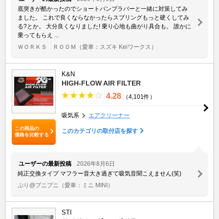
底突きが酷かったのでショートバンプラバーと一緒に対策してみ
ました。 これで良くならなかったらスプリングもっと硬くしてみ
る?とか。 大分良くなりました! 乗り心地も曲がり具合も。 誰かに
乗ってもらえ ...
ＷＯＲＫＳ ＲＯＯＭ
（愛車：スズキ Keiワークス）
K&N
HIGH-FLOW AIR FILTER
4.28
（4,101件）
吸気系
エアクリーナー
この商品の
このカテゴリの取付店を探す
価格を比較する
ユーザーの最新投稿
2026年8月6日
純正交換タイプ マフラー音大き過ぎて吸気音聞こえません(笑)
ぷり@プニプニ
（愛車：ミニ MINI）
STI