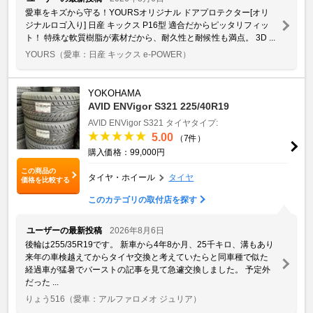
愛車をキズから守る！YOURSオリジナル ドアプロテクター[オリ
ジナルロゴ入り] 日産 キックス P16型 適合だからピッタリフィッ
ト！ 特殊な軟質樹脂が素材だから、耐久性と耐候性も満点。 3D ...
YOURS
（愛車：日産 キックス e-POWER）
YOKOHAMA
AVID ENVigor S321 225/40R19
AVID ENVigor S321
タイヤタイプ:
5.00
（7件）
購入価格：99,000円
この商品の
タイヤ・ホイール
タイヤ
価格を比較する
このカテゴリの取付店を探す
ユーザーの最新投稿
2026年8月6日
後輪は255/35R19です。 新車から4年8か月、25千キロ、溝もあり
来年の車検越えてからタイヤ交換と考えていたらと同車種で似た
経過車が猛暑でバーストの記事を見て急遽交換しました。 予定外
だった ...
りょう516
（愛車：アルファロメオ ジュリア）