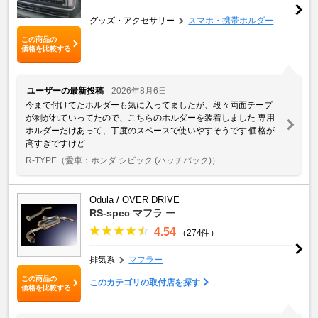
グッズ・アクセサリー
スマホ・携帯ホルダー
この商品の
価格を比較する
ユーザーの最新投稿
2026年8月6日
今まで付けてたホルダーも気に入ってましたが、段々両面テープ
が剥がれていってたので、こちらのホルダーを装着しました 専用
ホルダーだけあって、丁度のスペースで使いやすそうです 価格が
高すぎですけど
R-TYPE
（愛車：ホンダ シビック (ハッチバック)）
Odula / OVER DRIVE
RS-spec マフラ ー
4.54
（274件）
排気系
マフラー
この商品の
このカテゴリの取付店を探す
価格を比較する