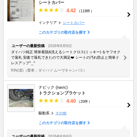
シートカバー
4.42
（118件）
インテリア
シートカバー
このカテゴリの取付店を探す
ユーザーの最新投稿
2026年8月6日
ダイハツ純正 簡単着脱&洗えるシートクロス(ミッキー) をヤフオク
で落札 安価で落札できたので大満足❤️ シートの汚れ防止と簡単ド
レスアップ^_^
RIN(凛)
（愛車：ダイハツ ムーヴキャンバス）
ナビック (navic)
トラクションブラケット
4.40
（20件）
駆動系
その他
このカテゴリの取付店を探す
ユーザーの最新投稿
2026年8月6日