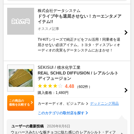
株式会社データシステム
ドライブ中も退屈させない！カーエンタメア
イテム!!
オススメ記事
TV-KITシリーズで純正ナビをフル活用！同乗者を退
屈させない必須アイテム。トヨタ・ディスプレィオ
ーディオの充実もデータシステムにおまかせ！
SEKISUI / 積水化学工業
REAL SCHILD DIFFUSION / レアルシルト
ディフュージョン
4.48
（602件）
購入価格：1,480円
この商品の
カーオーディオ、ビジュアル
デッドニング用品
価格を比較する
このカテゴリの取付店を探す
ユーザーの最新投稿
2026年8月6日
ウェハースみたいな板チョコに似た感じの レアルシルト・ディフ