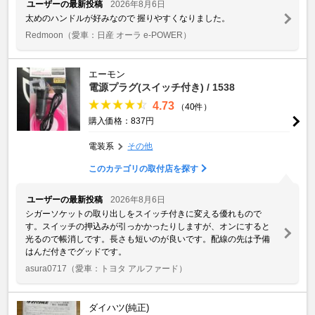
ユーザーの最新投稿
2026年8月6日
太めのハンドルが好みなので 握りやすくなりました。
Redmoon
（愛車：日産 オーラ e-POWER）
エーモン
電源プラグ(スイッチ付き) / 1538
4.73
（40件）
購入価格：837円
電装系
その他
このカテゴリの取付店を探す
ユーザーの最新投稿
2026年8月6日
シガーソケットの取り出しをスイッチ付きに変える優れもので
す。スイッチの押込みが引っかかったりしますが、オンにすると
光るので帳消しです。長さも短いのが良いです。配線の先は予備
はんだ付きでグッドです。
asura0717
（愛車：トヨタ アルファード）
ダイハツ(純正)