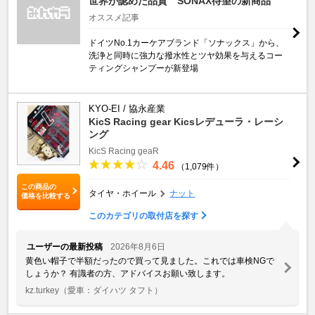
世界が認めた品質 SONAX待望の新商品
オススメ記事
ドイツNo.1カーケアブランド「ソナックス」から、
洗浄と同時に強力な撥水性とツヤ効果を与えるコー
ティングシャンプーが新登場
KYO-EI / 協永産業
KicS Racing gear Kicsレデューラ・レーシ
ング
KicS Racing geaR
4.46
（1,079件）
この商品の
タイヤ・ホイール
ナット
価格を比較する
このカテゴリの取付店を探す
ユーザーの最新投稿
2026年8月6日
黄色い帽子で半額だったので買って見ました。これでは車検NGで
しょうか？ 有識者の方、アドバイスお願い致します。
kz.turkey
（愛車：ダイハツ タフト）