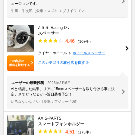
ュージョンです。
牛川 牛次郎
（愛車：スズキ エブリイワゴン）
Z.S.S. Racing Div
スペーサー
4.46
（108件）
タイヤ・ホイール
ホイールスペーサー
この商品の
このカテゴリの取付店を探す
価格を比較する
ユーザーの最新投稿
2026年8月6日
AIと相談した結果、リアに15mmスペーサーを取り付ける事に決
定。さてどうなるか⋯近日装着予定！
いろなないなさい
（愛車：プジョー 408）
AXIS-PARTS
スマートフォンホルダー
4.51
（175件）