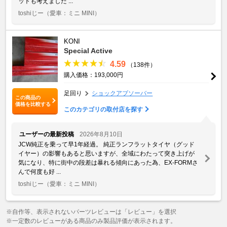
ットも考えました ...
toshiじー
（愛車：ミニ MINI）
KONI
Special Active
4.59
（138件）
購入価格：193,000円
足回り
ショックアブソーバー
この商品の
価格を比較する
このカテゴリの取付店を探す
ユーザーの最新投稿
2026年8月10日
JCW純正を乗って早1年経過。 純正ランフラットタイヤ（グッド
イヤー）の影響もあると思いますが、全域にわたって突き上げが
気になり、特に街中の段差は暴れる傾向にあった為、EX-FORMさ
んで何度も好 ...
toshiじー
（愛車：ミニ MINI）
※自作等、表示されないパーツレビューは「レビュー」を選択
※一定数のレビューがある商品のみ製品評価が表示されます。