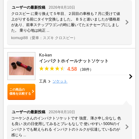
ユーザーの最新投稿
2026年8月10日
クロスビー に乗り換えて５年目、２回目の車検も７月に受けて値
上がりする前にタイヤ交換しました。 ＢＳと迷いましたが価格差
があり、前車ステップワゴンの時に履いてたエナセーブにしまし
た。 乗り心地は純正 ...
komugi88
（愛車：スズキ クロスビー）
Ko-ken
インパクトホイールナットソケット
4.58
（38件）
工具
ソケット
この商品の
価格を比較する
ユーザーの最新投稿
2026年8月10日
コーケンさんのインパクトソケットです 強度、薄さ申し分なし 色
も良い 次の日使用してみるとブレもなしで 使いやすい 500Nのイ
ンパクトでも耐えられる インパクトのトルクが伝達しているのが
感じら ...