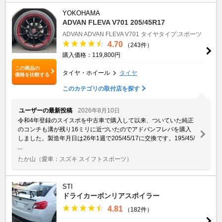
YOKOHAMA
ADVAN FLEVA V701 205/45R17
ADVAN
ADVAN FLEVA V701
タイヤタイプ:スポーツ
4.70
（243件）
購入価格：119,800円
この商品の
タイヤ・ホイール
タイヤ
価格を比較する
このカテゴリの取付店を探す
ユーザーの最新投稿
2026年8月10日
令和4年登録のスイスポを中古車で購入して以来、ついていた純正
のコンチも溝が残り16ミリに近づいたのでアドバンフレバを購入
しました。製造年月日は26年1週で205/45/17に交換です。195/45/
...
たか山
（愛車：スズキ スイフトスポーツ）
STI
ドライカーボンリアスポイラー
4.81
（182件）