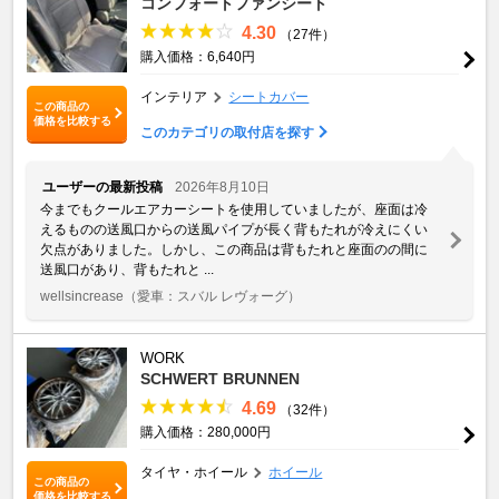
コンフォートファンシート
4.30
（27件）
購入価格：6,640円
インテリア
シートカバー
この商品の
価格を比較する
このカテゴリの取付店を探す
ユーザーの最新投稿
2026年8月10日
今までもクールエアカーシートを使用していましたが、座面は冷
えるものの送風口からの送風パイプが長く背もたれが冷えにくい
欠点がありました。しかし、この商品は背もたれと座面のの間に
送風口があり、背もたれと ...
wellsincrease
（愛車：スバル レヴォーグ）
WORK
SCHWERT BRUNNEN
4.69
（32件）
購入価格：280,000円
タイヤ・ホイール
ホイール
この商品の
価格を比較する