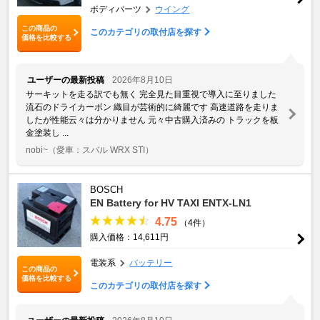
ボディパーツ
ウイング
この商品の
このカテゴリの取付店を探す
価格を比較する
ユーザーの最新投稿
2026年8月10日
サーキットを走る訳でも無く 完全見た目重視で導入に至りました
流石のドライカーボン 織目が芸術的に綺麗です 高速道路を走りま
したが性能云々は分かりません 元々中古購入済みの トラックを板
金塗装し ...
nobi~
（愛車：スバル WRX STI）
BOSCH
EN Battery for HV TAXI ENTX-LN1
4.75
（4件）
購入価格：14,611円
電装系
バッテリー
この商品の
価格を比較する
このカテゴリの取付店を探す