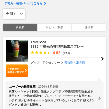
デモカー装着パーツはこちら
新着順
レビュー数順
評価順
ThreeBond
6735 可視光応答型光触媒スプレー
4.83
（24件）
グッズ・アクセサリー
芳香剤・消臭剤
この商品の
価格を比較する
ユーザーの最新投稿
2026年8月10日
東芝ルネキャット同様、酸化タングステン可視光応答型光触媒を
使用した、全量噴射型のスプレーで、ディーラーでも採用されて
います 成分はルネキャットを採用しているという話です 酸化タン
グステン触媒が太陽光 ...