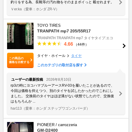
釣りをする為、長靴等の汚れ物をそのままポイっと 載せれます。
Ｖer.ka
（愛車：ホンダ ZR-V）
TOYO TIRES
TRANPATH mp7 205/55R17
TRANPATH
TRANPATH mp7
タイヤタイプ:エコ
4.66
（44件）
タイヤ・ホイール
タイヤ
この商品の
価格を比較する
このカテゴリの取付店を探す
ユーザーの最新投稿
2026年8月10日
rp3の時にヨコハマブルーアースRV-03を履いたことがあるので、
今回は価格を抑えつつ、別のタイヤを試したかったのでこれにし
ました。 交換前のタイヤはほぼ溝がない状態でしたので、交換後
はもちろんか ...
har113
（愛車：ホンダ ステップワゴンスパーダ）
PIONEER / carrozzeria
GM-D2400