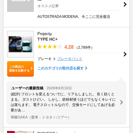
オススメ記事
AUTOSTRADA MODENA、今ここに完全復活
Projectμ
TYPE HC+
4.28
（2,789件）
ブレーキ
ブレーキパッド
この商品の
このカテゴリの取付店を探す
価格を比較する
ユーザーの最新投稿
2026年8月10日
(総評) フロントを変えるついでに、リアもしました。 良く効くと
まる。 ダストひどい。 しかし、鉄粉材使うほどでもなくキレイに
は落ちます。 電子スロットルなので、交換モードにしてあげる必
要があ ...
華蝶GAKA
（愛車：トヨタ ハリアー）