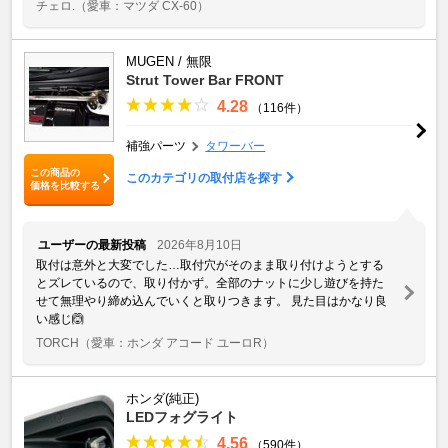
チェロ.
（愛車：マツダ CX-60）
MUGEN / 無限
Strut Tower Bar FRONT
4.28
（116件）
補強パーツ
タワーバー
この商品の
このカテゴリの取付店を探す
価格を比較する
ユーザーの最新投稿
2026年8月10日
取付は意外と大変でした…取付穴がそのまま取り付けようとする
とズレているので、取り付かず。全部のナットに少し遊びを持た
せて無理やり締め込んでいくと取りつきます。 見た目はかなり良
い感じ🙆
TORCH
（愛車：ホンダ アコード ユーロR）
ホンダ(純正)
LEDフォグライト
4.56
（590件）