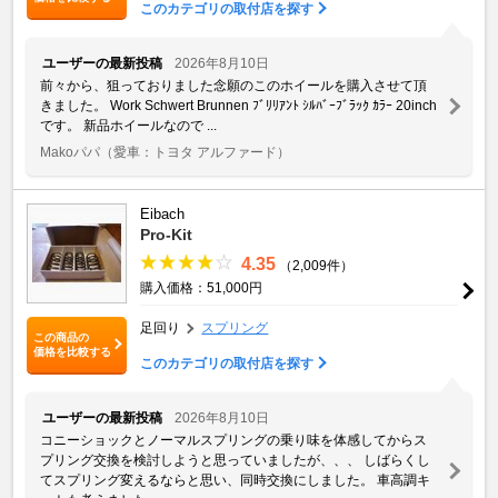
このカテゴリの取付店を探す
ユーザーの最新投稿
2026年8月10日
前々から、狙っておりました念願のこのホイールを購入させて頂
きました。 Work Schwert Brunnen ﾌﾞﾘﾘｱﾝﾄ ｼﾙﾊﾞｰﾌﾞﾗｯｸ ｶﾗｰ 20inch
です。 新品ホイールなので ...
Makoパパ
（愛車：トヨタ アルファード）
Eibach
Pro-Kit
4.35
（2,009件）
購入価格：51,000円
足回り
スプリング
この商品の
価格を比較する
このカテゴリの取付店を探す
ユーザーの最新投稿
2026年8月10日
コニーショックとノーマルスプリングの乗り味を体感してからス
プリング交換を検討しようと思っていましたが、、、 しばらくし
てスプリング変えるならと思い、同時交換にしました。 車高調キ