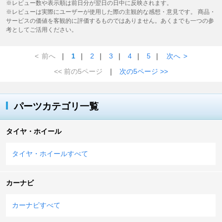
※レビュー数や表示順は前日分が翌日の日中に反映されます。
※レビューは実際にユーザーが使用した際の主観的な感想・意見です。 商品・
サービスの価値を客観的に評価するものではありません。あくまでも一つの参
考としてご活用ください。
<
前へ
｜
1
｜
2
｜
3
｜
4
｜
5
｜
次へ
>
<< 前の5ページ
｜
次の5ページ >>
パーツカテゴリ一覧
タイヤ・ホイール
タイヤ・ホイールすべて
カーナビ
カーナビすべて