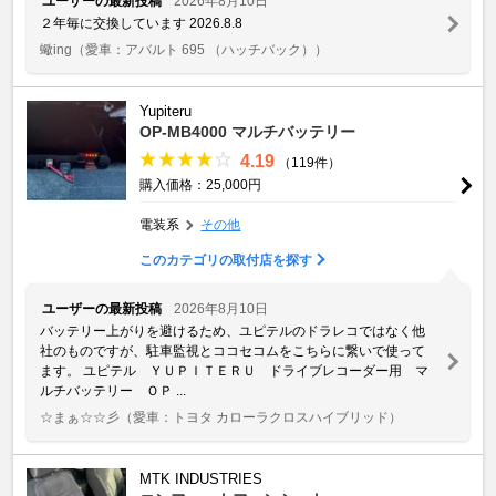
ユーザーの最新投稿
2026年8月10日
２年毎に交換しています 2026.8.8
蠍ing
（愛車：アバルト 695 （ハッチバック））
Yupiteru
OP-MB4000 マルチバッテリー
4.19
（119件）
購入価格：25,000円
電装系
その他
このカテゴリの取付店を探す
ユーザーの最新投稿
2026年8月10日
バッテリー上がりを避けるため、ユピテルのドラレコではなく他
社のものですが、駐車監視とココセコムをこちらに繋いで使って
ます。 ユピテル ＹＵＰＩＴＥＲＵ ドライブレコーダー用 マ
ルチバッテリー ＯＰ ...
☆まぁ☆☆彡
（愛車：トヨタ カローラクロスハイブリッド）
MTK INDUSTRIES