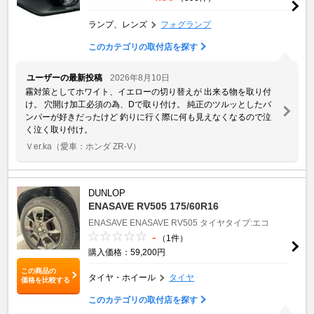
ランプ、レンズ
フォグランプ
このカテゴリの取付店を探す
ユーザーの最新投稿
2026年8月10日
霧対策としてホワイト、イエローの切り替えが 出来る物を取り付
け。 穴開け加工必須の為、Dで取り付け。 純正のツルッとしたバ
ンパーが好きだったけど 釣りに行く際に何も見えなくなるので泣
く泣く取り付け。
Ｖer.ka
（愛車：ホンダ ZR-V）
DUNLOP
ENASAVE RV505 175/60R16
ENASAVE
ENASAVE RV505
タイヤタイプ:エコ
-
（1件）
購入価格：59,200円
この商品の
タイヤ・ホイール
タイヤ
価格を比較する
このカテゴリの取付店を探す