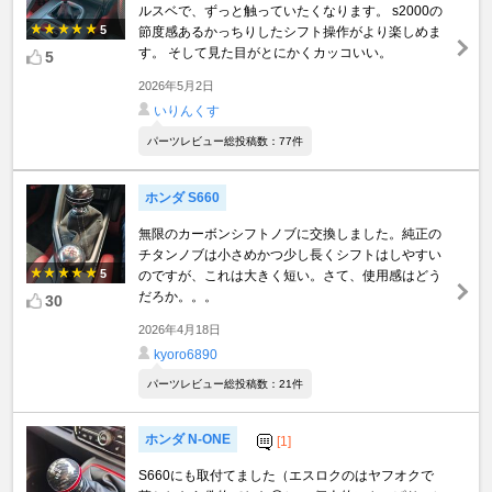
ルスベで、ずっと触っていたくなります。 s2000の
5
節度感あるかっちりしたシフト操作がより楽しめま
す。 そして見た目がとにかくカッコいい。
5
2026年5月2日
いりんくす
パーツレビュー総投稿数：77件
ホンダ S660
無限のカーボンシフトノブに交換しました。純正の
チタンノブは小さめかつ少し長くシフトはしやすい
5
のですが、これは大きく短い。さて、使用感はどう
だろか。。。
30
2026年4月18日
kyoro6890
パーツレビュー総投稿数：21件
ホンダ N-ONE
[1]
S660にも取付てました（エスロクのはヤフオクで