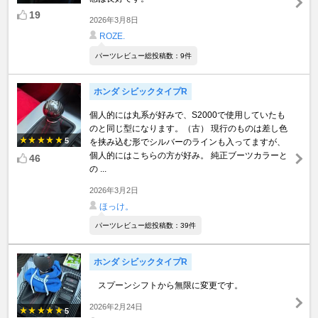
19
2026年3月8日
ROZE.
パーツレビュー総投稿数：9件
ホンダ シビックタイプR
個人的には丸系が好みで、S2000で使用していたも
のと同じ型になります。（古） 現行のものは差し色
5
を挟み込む形でシルバーのラインも入ってますが、
個人的にはこちらの方が好み。 純正ブーツカラーと
46
の ...
2026年3月2日
ほっけ。
パーツレビュー総投稿数：39件
ホンダ シビックタイプR
スプーンシフトから無限に変更です。
2026年2月24日
5