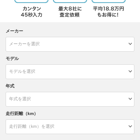
メーカー
モデル
年式
走行距離（km）