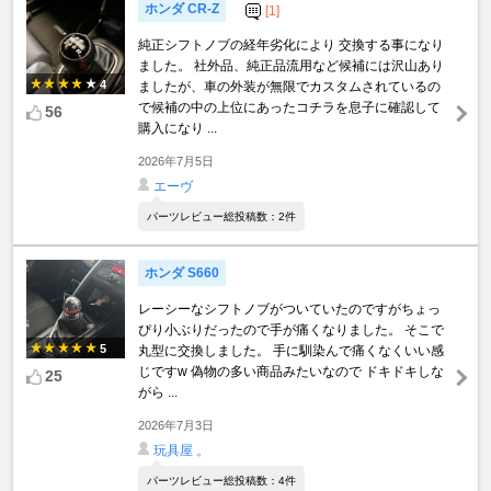
ホンダ CR-Z
[1]
純正シフトノブの経年劣化により 交換する事になり
ました。 社外品、純正品流用など候補には沢山あり
4
ましたが、車の外装が無限でカスタムされているの
で候補の中の上位にあったコチラを息子に確認して
56
購入になり ...
2026年7月5日
エーヴ
パーツレビュー総投稿数：2件
ホンダ S660
レーシーなシフトノブがついていたのですがちょっ
ぴり小ぶりだったので手が痛くなりました。 そこで
5
丸型に交換しました。 手に馴染んで痛くなくいい感
じですw 偽物の多い商品みたいなので ドキドキしな
25
がら ...
2026年7月3日
玩具屋 。
パーツレビュー総投稿数：4件