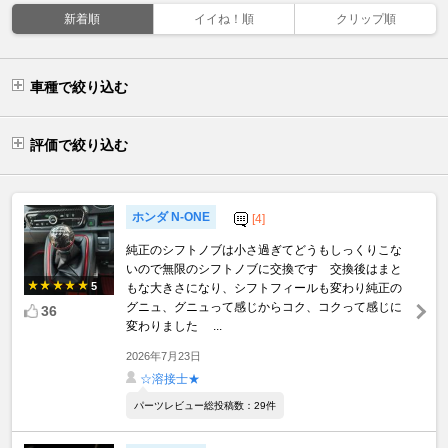
新着順
イイね！順
クリップ順
車種で絞り込む
評価で絞り込む
ホンダ N-ONE
[4]
純正のシフトノブは小さ過ぎてどうもしっくりこな
いので無限のシフトノブに交換です 交換後はまと
5
もな大きさになり、シフトフィールも変わり純正の
グニュ、グニュって感じからコク、コクって感じに
36
変わりました ...
2026年7月23日
☆溶接士★
パーツレビュー総投稿数：29件