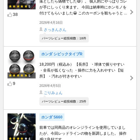
落としたら偽物でした😅）。 個人的にやっぱりコレ
5
が手にしっくり来ます。 今回は納車時にホンモノを
付けてもらいました😀 このカーボンを観ちゃうと ...
38
2026年4月16日
さっきんさん
パーツレビュー総投稿数：18件
ホンダ シビックタイプR
18,200円（税込み） 【長所】 ・球体で握りやすい
・全長が低くなった ・操作に力を入れやすい 【短
5
所】 ・汚れが付きやすい
9
2026年4月5日
ごりみょん
パーツレビュー総投稿数：25件
ホンダ S660
前車では同商品のオレンジラインを使用していまし
たが、今回レッドラインの物を新調しました。 操作
4
感は良好です。