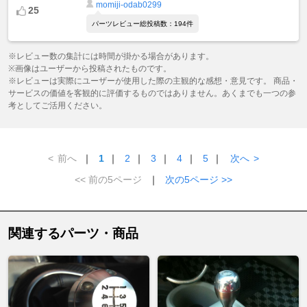
momiji-odab0299
25
パーツレビュー総投稿数：194件
※レビュー数の集計には時間が掛かる場合があります。
※画像はユーザーから投稿されたものです。
※レビューは実際にユーザーが使用した際の主観的な感想・意見です。 商品・
サービスの価値を客観的に評価するものではありません。あくまでも一つの参
考としてご活用ください。
<
前へ
｜
1
｜
2
｜
3
｜
4
｜
5
｜
次へ
>
<< 前の5ページ
｜
次の5ページ >>
関連するパーツ・商品