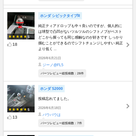
ホンダ シビックタイプR
純正ティアドロップも中々良いのですが、個人的に
は球型で凸凹がないツルツルのシフトノブがベスト
5
どこから握っても同じ感触なのが好きです しっかり
掴むことができるのでシフトチェンジしやすい 純正
18
より低く ...
2026年6月21日
ジーノ@FL5
パーツレビュー総投稿数：28件
ホンダ S2000
投稿忘れてました。
2026年6月18日
5
パウパウは
13
パーツレビュー総投稿数：7件