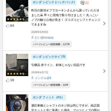
ホンダ シビック (ハッチバック)
[1]
昨日の新潟オフでヨーキンさんから譲っていただき
ました🙇 早々に現地で取り付けました！ 丸っこい
5
ノブの触り心地が良き！ ズコズコとシフトチェンジ
できます👍
64
2026年6月8日
だい@hinawa
パーツレビュー総投稿数：127件
ホンダ シビックタイプR
引継品 赤ライン、斜体じゃない旧品です
2026年6月7日
5
インテル@9
18
パーツレビュー総投稿数：32件
ホンダ フィット（RS）
適応車種とシャフトのネジ径は同じですが、純正固
定ナットと共に装着した場合、ブーツとノブの間が