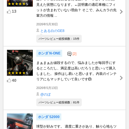
5
見えた状態になります。←説明書の適応車種にフィ
ットが含まれていない理由？ そこで、みんカラの先
13
輩方の情報 ...
2026年5月30日
とある白のGE8
パーツレビュー総投稿数：15件
ホンダ N-ONE
[2]
まぁまぁお値段するので、悩みましたが毎回手にす
るところだし、満足度は高いだろうと思いって購入
5
しました。 操作はし易いと思います。内装のインテ
リアにもマッチしていて良いです🙆
40
2026年5月13日
@のぼ
パーツレビュー総投稿数：81件
ホンダ S2000
球型が好みです。 適度に重さがあり、触り心地もツ