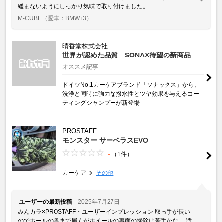
緩まないようにしっかり気味で取り付けました。
M-CUBE
（愛車：BMW i3）
晴香堂株式会社
世界が認めた品質 SONAX待望の新商品
オススメ記事
ドイツNo.1カーケアブランド「ソナックス」から、
洗浄と同時に強力な撥水性とツヤ効果を与えるコー
ティングシャンプーが新登場
PROSTAFF
モンスター サーベラスEVO
-
（1件）
カーケア
その他
ユーザーの最新投稿
2025年7月27日
みんカラ×PROSTAFF・ユーザーインプレッション 取っ手が長い
のでホールの奥まで届くがホイールの裏面の掃除は苦手かな。 汚