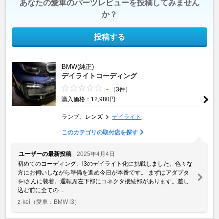
あなたの愛車のパーツレビューを投稿してみません
か？
投稿する
BMW(純正)
デイライトコーディング
-
（3件）
購入価格：12,980円
ランプ、レンズ
デイライト
このカテゴリの取付店を探す
ユーザーの最新投稿
2025年4月4日
初めてのコーディング、i3のデイライト化に挑戦しました。色々な
方にお伺いしながら準備を進め今日が本番です。 まずはアダプタ
をiさんに装着。運転席左下部にコネクタ接続部があります。差し
込む前に全ての ...
z-kei
（愛車：BMW i3）