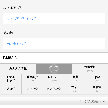
スマホアプリ
スマホアプリすべて
その他
その他すべて
BMW i3
パーツ
整備手帳
カスタム情報
(528)
(843)
モデル
愛車紹介
レビュー
燃費
Q&A
トップ
(375)
(100)
(208)
(10)
フォト
中古車
ブログ
スペック
ランキング
(287)
(41)
ページの先頭へ ▲