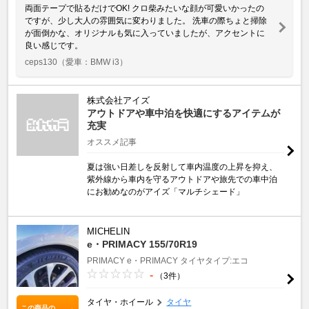
両面テープで貼るだけでOK! クロ柴みたいな顔が可愛いかったの
ですが、少し大人の雰囲気に変わりました。 洗車の際ちょと掃除
が面倒かな、オリジナルも気に入っていましたが、アクセントに
良い感じです。
ceps130
（愛車：BMW i3）
株式会社アイズ
アウトドアや車中泊を快適にするアイテムが
充実
オススメ記事
夏は強い日差しを反射して車内温度の上昇を抑え、
紫外線から車内を守るアウトドアや旅先での車中泊
にお勧めなのがアイズ「マルチシェード」
MICHELIN
e・PRIMACY 155/70R19
PRIMACY
e・PRIMACY
タイヤタイプ:エコ
-
（3件）
タイヤ・ホイール
タイヤ
この商品の