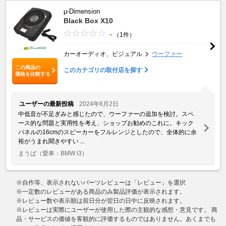
μ-Dimension
Black Box X10
-
（1件）
カーオーディオ、ビジュアル
ウーファー
この商品の
このカテゴリの取付店を探す
価格を比較する
ユーザーの最新投稿
2024年6月2日
中低音が不足ぎみと感じたので、ウーファーの追加を検討。スペ
ース的な問題と実用性を考え、ショップお勧めのこれに。キック
パネルの16cmのスピーカーをフルレンジとしたので、全体的に余
裕がうまれ聞きやすい ...
まうぱ
（愛車：BMW i3）
※自作等、表示されないパーツレビューは「レビュー」を選択
※一定数のレビューがある商品のみ製品評価が表示されます。
※レビュー数や表示順は前日分が翌日の日中に反映されます。
※レビューは実際にユーザーが使用した際の主観的な感想・意見です。 商
品・サービスの価値を客観的に評価するものではありません。あくまでも