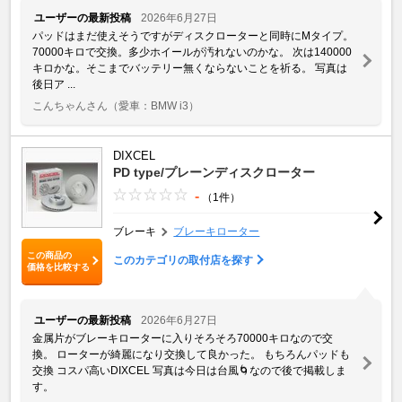
ユーザーの最新投稿
2026年6月27日
パッドはまだ使えそうですがディスクローターと同時にMタイプ。
70000キロで交換。多少ホイールが汚れないのかな。 次は140000
キロかな。そこまでバッテリー無くならないことを祈る。 写真は
後日ア ...
こんちゃんさん
（愛車：BMW i3）
DIXCEL
PD type/プレーンディスクローター
-
（1件）
ブレーキ
ブレーキローター
この商品の
このカテゴリの取付店を探す
価格を比較する
ユーザーの最新投稿
2026年6月27日
金属片がブレーキローターに入りそろそろ70000キロなので交
換。 ローターが綺麗になり交換して良かった。 もちろんパッドも
交換 コスパ高いDIXCEL 写真は今日は台風🌀なので後で掲載しま
す。