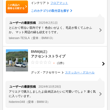
インテリア
フロアマット
この商品の
価格を比較する
このカテゴリの取付店を探す
ユーザーの最新投稿
2025年2月1日
とにかく明るい室内です！ 色合いがよく、毛足が長くてふかふ
か。 マット周辺の縁も頑丈そうです。
takesan-TESLA
（愛車：BMW i3）
BMW(純正)
アクセントストライプ
-
（1件）
グッズ・アクセサリー
ステッカー・デカール
ユーザーの最新投稿
2024年10月28日
アリエクで購入しましたよ🤗 純正みたいに可愛いでしょ？ 凄く気
に入っています。
hiderinn348
（愛車：BMW i3）