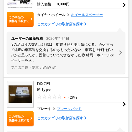
購入価格：18,000円
タイヤ・ホイール
ホイールスペーサー
この商品の
価格を比較する
このカテゴリの取付店を探す
ユーザーの最新投稿
2026年7月4日
i3の足回りの突き上げ感は、街乗りだと少し気になる。 かと言っ
て純正の車高調を交換するのももったいない。車高を上げればい
いかと思ったが、固着していてできなかった😅 結局、ホイールス
ペーサーを入 ...
でこぼこ道
（愛車：BMW i3）
DIXCEL
M type
-
（2件）
ブレーキ
ブレーキパッド
この商品の
このカテゴリの取付店を探す
価格を比較する