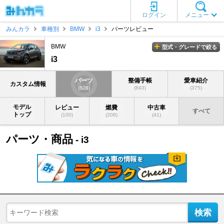
ログイン
メニュー
みんカラ
車種別
BMW
i3
パーツレビュー
BMW
型式・グレードで絞る
i3
パーツ
整備手帳
愛車紹介
カスタム情報
(528)
(843)
(375)
モデル
レビュー
燃費
中古車
すべて
トップ
(100)
(208)
(41)
パーツ・商品
- i3