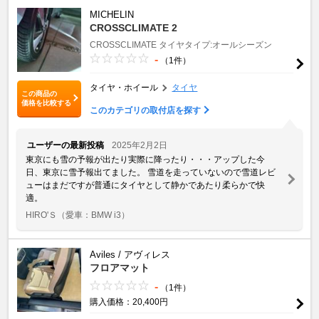
MICHELIN
CROSSCLIMATE 2
CROSSCLIMATE
タイヤタイプ:オールシーズン
-
（1件）
タイヤ・ホイール
タイヤ
この商品の
価格を比較する
このカテゴリの取付店を探す
ユーザーの最新投稿
2025年2月2日
東京にも雪の予報が出たり実際に降ったり・・・アップした今
日、東京に雪予報出てました。 雪道を走っていないので雪道レビ
ューはまだですが普通にタイヤとして静かであたり柔らかで快
適。
HIRO'Ｓ
（愛車：BMW i3）
Aviles / アヴィレス
フロアマット
-
（1件）
購入価格：20,400円