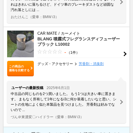
れはきれいに落ちるけど、ドイツ車のブレーキダストなど頑固な
汚れ落としには ...
おたけんこ
（愛車：BMW i3）
CAR MATE / カーメイト
BLANG 噴霧式フレグランスディフューザー
ブラック L10002
-
（1件）
グッズ・アクセサリー
芳香剤・消臭剤
この商品の
価格を比較する
ユーザーの最新投稿
2025年6月1日
中古品の同じものを2つ買いました。 もう1つは大きい車に置きま
す。 まもなく所有して1年になるi3に何か装着したいなと思い、シ
ートの生地によく似た本製品を見つけました。 芳香剤は好みでな
いので ...
づん＠東濃変〇ハイドラー
（愛車：BMW i3）