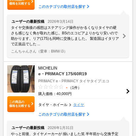
価格を比較する
このカテゴリの取付店を探す
ユーザーの最新投稿
2026年3月14日
タイヤ交換後の感想はステアリング操作がかるくなりタイヤの硬
さも感じなく角が取れた感じ。BSのエコピアよりかなり安いので
助かります。リア(175)も同時に交換しました。 製造国はイタリア
で正規品でした ...
こんちゃんさん
（愛車：BMW i3）
MICHELIN
e・PRIMACY 175/60R19
PRIMACY
e・PRIMACY
タイヤタイプ:エコ
-
（1件）
購入価格：40,000円
この商品の
タイヤ・ホイール
タイヤ
価格を比較する
このカテゴリの取付店を探す
ユーザーの最新投稿
2026年1月31日
やっと前後、タイヤメーカーが 揃いました笑 半年前から交換予定