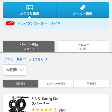
カテゴリ検索
メーカー検索
ドライブレコーダー
タイヤ
パーツ・商品
レビュー
（156件 ）
（528件 ）
デモカー装着パーツはこちら
新着順
レビュー数順
評価順
Z.S.S. Racing Div
スペーサー
5
（5件）