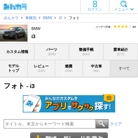
ログイン
メニュー
みんカラ
車種別
BMW
i3
フォト
ユーザー評価：
4.4
BMW
i3
パーツ
整備手帳
愛車紹介
カスタム情報
(528)
(843)
(375)
モデル
レビュー
燃費
中古車
すべて
トップ
(100)
(208)
(44)
フォト
- i3
クリア