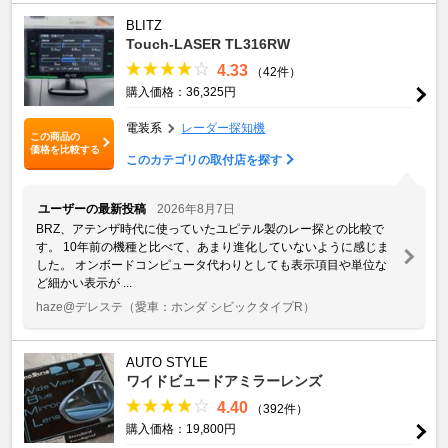
BLITZ
Touch-LASER TL316RW
4.33
（42件）
購入価格：36,325円
電装系
レーダー探知機
この商品の
価格を比較する
このカテゴリの取付店を探す
ユーザーの最新投稿
2026年8月7日
BRZ、アテンザ時代に使っていたユピテル製のレー探との比較で
す。 10年前の機種と比べて、あまり進化していないように感じま
した。 オンボードコンピュータ代わりとしても表示項目や単位な
ど細かい表示が ...
haze@デレステ
（愛車：ホンダ シビックタイプR）
AUTO STYLE
ワイドビュードアミラーレンズ
4.40
（392件）
購入価格：19,800円