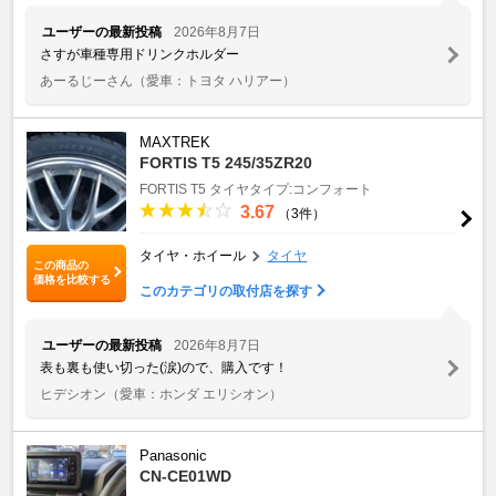
ユーザーの最新投稿
2026年8月7日
さすが車種専用ドリンクホルダー
あーるじーさん
（愛車：トヨタ ハリアー）
MAXTREK
FORTIS T5 245/35ZR20
FORTIS T5
タイヤタイプ:コンフォート
3.67
（3件）
タイヤ・ホイール
タイヤ
この商品の
価格を比較する
このカテゴリの取付店を探す
ユーザーの最新投稿
2026年8月7日
表も裏も使い切った(涙)ので、購入です！
ヒデシオン
（愛車：ホンダ エリシオン）
Panasonic
CN-CE01WD