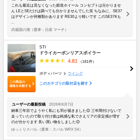
これも最近は見なくなった鍛造ホイール コンセプトは分かりませ
ん LEとSEだけは調べても分かりませんでした笑 ちなみに、SE37
はデザインが何種類かあります RE30より軽いです このSE37Kも
...
武蔵国の潮
（愛車：日産 マーチ）
STI
ドライカーボンリアスポイラー
4.81
（181件）
ボディパーツ
ウイング
この商品の
このカテゴリの取付店を探す
価格を比較する
ユーザーの最新投稿
2026年8月7日
納車三年目でようやく私にも羽が届きました😊 三年間付けないで
走っていたので取り付け後は鈍感な私でさえリアの安定感が増す
のが分かります 良い買い物をしました😊
ゆっくりスバル
（愛車：スバル WRX S4）