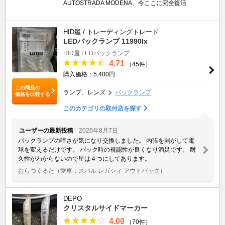
AUTOSTRADA MODENA、今ここに完全復活
HID屋 / トレーディングトレード
LEDバックランプ 11990lx
HID屋 LEDバックランプ
4.71
（45件）
購入価格：5,400円
この商品の
ランプ、レンズ
バックランプ
価格を比較する
このカテゴリの取付店を探す
ユーザーの最新投稿
2026年8月7日
バックランプの暗さが気になり交換しました。 内張を剥がして電
球を変えるだけです。 バック時の視認性が良くなり満足です。 耐
久性がわからないので星は４つにしてあります。
おらつくるた
（愛車：スバル レガシィ アウトバック）
DEPO
クリスタルサイドマーカー
4.00
（70件）