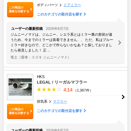
ボディパーツ
ドアミラー
この商品の
価格を比較する
このカテゴリの取付店を探す
ユーザーの最新投稿
2026年8月7日
ジムニーノマドは、ジムニー、シエラ系とはミラー裏の形状が違
うため、今までのミラーは装着できません、、 ただ、私はブルー
ミラー好きなので、どこかで作らないかなあ？と探しておりまし
たら発見しました！ 正 ...
竜士
（愛車：スズキ ジムニーノマド）
HKS
LEGAL / リーガルマフラー
4.14
（1,367件）
排気系
マフラー
この商品の
このカテゴリの取付店を探す
価格を比較する
ユーザーの最新投稿
2026年8月7日