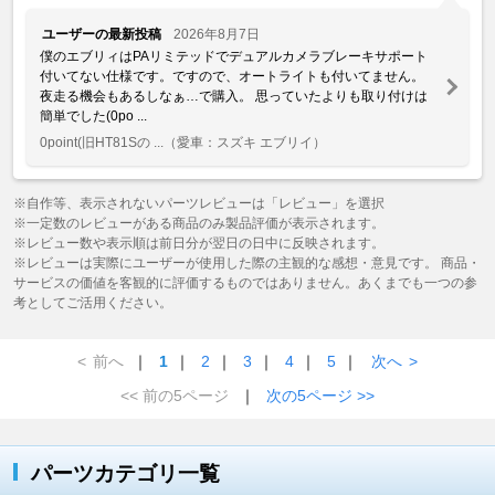
ユーザーの最新投稿
2026年8月7日
僕のエブリィはPAリミテッドでデュアルカメラブレーキサポート
付いてない仕様です。ですので、オートライトも付いてません。
夜走る機会もあるしなぁ…で購入。 思っていたよりも取り付けは
簡単でした(0po ...
0point(旧HT81Sの ...
（愛車：スズキ エブリイ）
※自作等、表示されないパーツレビューは「レビュー」を選択
※一定数のレビューがある商品のみ製品評価が表示されます。
※レビュー数や表示順は前日分が翌日の日中に反映されます。
※レビューは実際にユーザーが使用した際の主観的な感想・意見です。 商品・
サービスの価値を客観的に評価するものではありません。あくまでも一つの参
考としてご活用ください。
<
前へ
｜
1
｜
2
｜
3
｜
4
｜
5
｜
次へ
>
<< 前の5ページ
｜
次の5ページ >>
パーツカテゴリ一覧