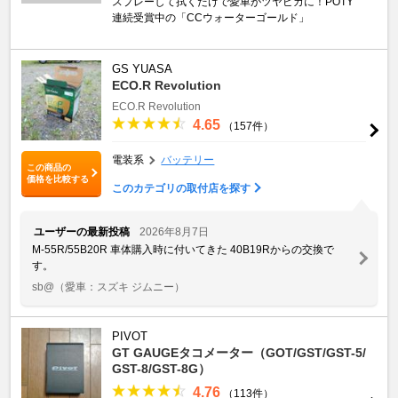
スプレーして拭くだけで愛車がツヤピカに！POTY
連続受賞中の「CCウォーターゴールド」
GS YUASA
ECO.R Revolution
ECO.R Revolution
4.65
（157件）
電装系
バッテリー
この商品の
価格を比較する
このカテゴリの取付店を探す
ユーザーの最新投稿
2026年8月7日
M-55R/55B20R 車体購入時に付いてきた 40B19Rからの交換で
す。
sb@
（愛車：スズキ ジムニー）
PIVOT
GT GAUGEタコメーター（GOT/GST/GST-5/
GST-8/GST-8G）
4.76
（113件）