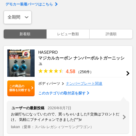
デモカー装着パーツはこちら
新着順
レビュー数順
評価順
HASEPRO
マジカルカーボン ナンバーボルトガーニッシ
ュ
4.58
（256件）
ボディパーツ
ナンバープレート関連
この商品の
価格を比較する
このカテゴリの取付店を探す
ユーザーの最新投稿
2026年8月7日
お値打ちになっていたので、買っちゃいました!! 交換はフロントだ
け。 気軽にプチイメチェンできました(^^)v
takan
（愛車：スバル レガシィツーリングワゴン）