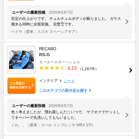
ユーザーの最新投稿
2026年8月7日
安定の仕上がりです。 チュルチュルボディが蘇りました。 ガラス
撥水も同時に全面実施。 完璧👌です。
ベイサ
（愛車：スズキ スペーシアギア）
RECARO
RS-G
モータースポーツシェル
4.72
（1,167件）
インテリア
シート
この商品の
価格を比較する
このカテゴリの取付店を探す
ユーザーの最新投稿
2026年8月7日
色々考えましたが、慣れ親しんだこいつで。 ヤフオクでゲットし
てキーパーで丸洗いしてもらいました。
くわ。。
（愛車：スバル インプレッサ WRX STI）