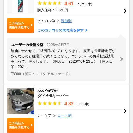
4.61
（5,751件）
購入価格：1,180円
ケミカル系
添加剤
この商品の
価格を比較する
このカテゴリの取付店を探す
ユーザーの最新投稿
2026年8月7日
給油に合わせて、13回目の注入になります。 夏期は長距離走行が
多くなるのと猛暑日が続くことから、エンジンへの負荷軽減効果
を狙って、注入します。 【購入日：2026年6月23日】 【注入日
①：202 ...
T8000
（愛車：トヨタ アルファード）
KeePer技研
ダイヤⅡキーパー
4.82
（111件）
カーケア
コート剤
この商品の
価格を比較する