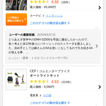
4.50
（26件）
購入価格：65,000円
カーナビ
インダッシュ
この商品の
価格を比較する
このカテゴリの取付店を探す
ユーザーの最新投稿
2026年8月7日
とりあえず係争中のDMH-SZ500を早急に撤去したかったので、
色々考えた末22年振りにパナソニックのストラーダを購入しまし
た。決め手としては嫁さんがAAを使いこなしてるので引き続きAA
が使える事、 ...
ふっじい
（愛車：トヨタ ランドクルーザー70）
CEP / コムエンタープライズ
オートライトキット
4.53
（315件）
購入価格：8,580円
電装系
その他
このカテゴリの取付店を探す