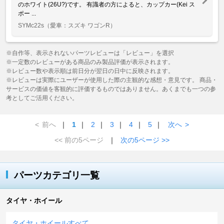
のホワイト(26U?)です。 有識者の方によると、カップカー(Kei ス
ポー ...
SYMc22s
（愛車：スズキ ワゴンR）
※自作等、表示されないパーツレビューは「レビュー」を選択
※一定数のレビューがある商品のみ製品評価が表示されます。
※レビュー数や表示順は前日分が翌日の日中に反映されます。
※レビューは実際にユーザーが使用した際の主観的な感想・意見です。 商品・
サービスの価値を客観的に評価するものではありません。あくまでも一つの参
考としてご活用ください。
<
前へ
｜
1
｜
2
｜
3
｜
4
｜
5
｜
次へ
>
<< 前の5ページ
｜
次の5ページ >>
パーツカテゴリ一覧
タイヤ・ホイール
タイヤ・ホイールすべて