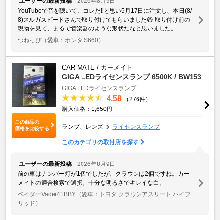
ユーザーの最新投稿
2026年8月9日
YouTubeで音を聴いて、コレだ‼️と思い5月17日に注文し、本日(8/
8)スルガスピードさんで取り付けてもらいました😆 取り付け前の
現物を見て、まるで管楽器のような形状だなと思いました。 ...
つねっぴ
（愛車：ホンダ S660）
CAR MATE / カーメイト
GIGA LEDライセンスランプ 6500K / BW153
GIGA
LEDライセンスランプ
4.58
（276件）
購入価格：1,650円
この商品の
ランプ、レンズ
ライセンスランプ
価格を比較する
このカテゴリの取付店を探す
ユーザーの最新投稿
2026年8月9日
前の車はナンバー灯が1個でしたが、クラウンは2個ですね。カー
メイトの適合検索で選択。十分な明るさでキレイな白。
ベイダーVader41BBY
（愛車：トヨタ クラウンアスリート ハイブ
リッド）