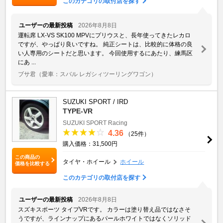
このカテゴリの取付店を探す
ユーザーの最新投稿
2026年8月8日
運転席 LX-VS SK100 MPVにプリウスと、長年使ってきたレカロ
ですが、やっぱり良いですね。 純正シートは、比較的に体格の良
い人専用のシートだと思います。 今回使用するにあたり、練馬区
にあ ...
ブサ君
（愛車：スバル レガシィツーリングワゴン）
SUZUKI SPORT / IRD
TYPE-VR
SUZUKI SPORT Racing
4.36
（25件）
購入価格：31,500円
この商品の
タイヤ・ホイール
ホイール
価格を比較する
このカテゴリの取付店を探す
ユーザーの最新投稿
2026年8月8日
スズキスポーツ タイプVRです。 カラーは塗り替え品ではなさそ
うですが、ラインナップにあるパールホワイトではなくソリッド