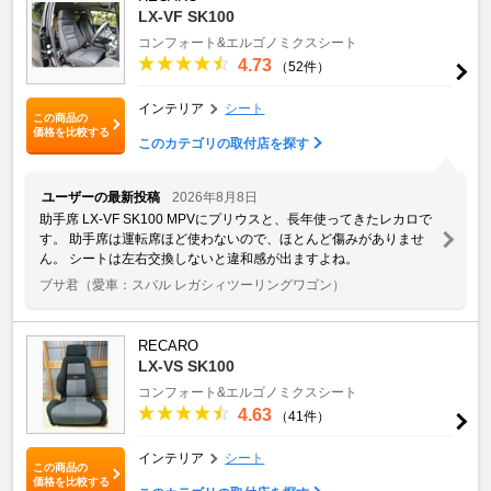
LX-VF SK100
コンフォート&エルゴノミクスシート
4.73
（52件）
インテリア
シート
この商品の
価格を比較する
このカテゴリの取付店を探す
ユーザーの最新投稿
2026年8月8日
助手席 LX-VF SK100 MPVにプリウスと、長年使ってきたレカロで
す。 助手席は運転席ほど使わないので、ほとんど傷みがありませ
ん。 シートは左右交換しないと違和感が出ますよね。
ブサ君
（愛車：スバル レガシィツーリングワゴン）
RECARO
LX-VS SK100
コンフォート&エルゴノミクスシート
4.63
（41件）
インテリア
シート
この商品の
価格を比較する