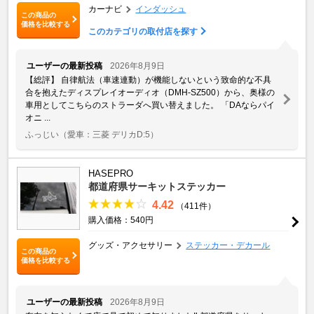
カーナビ
インダッシュ
この商品の
価格を比較する
このカテゴリの取付店を探す
ユーザーの最新投稿
2026年8月9日
​【総評】 自律航法（車速連動）が機能しないという致命的な不具
合を抱えたディスプレイオーディオ（DMH-SZ500）から、奥様の
車用としてこちらのストラーダへ買い替えました。 「DAならパイ
オニ ...
ふっじい
（愛車：三菱 デリカD:5）
HASEPRO
都道府県サーキットステッカー
4.42
（411件）
購入価格：540円
グッズ・アクセサリー
ステッカー・デカール
この商品の
価格を比較する
ユーザーの最新投稿
2026年8月9日