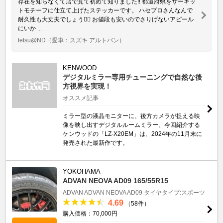
存在を知らなくて店で見て初めて知りました‼️ 都道府県をサーキッ
トモチーフに仕立て上げたステッカーです。 ハセプロさんなんで
耐久性も大丈夫でしょう🙆‍♀️ お値段も安いのでさりげないアピール
にいか ...
tetsu@ND
（愛車：スズキ アルトバン）
KENWOOD
デジタルミラー専用チューニングで自然な後
方視界を実現！
オススメ記事
ミラー型の液晶モニターに、後方カメラが捉える映
像を映し出すデジタルルームミラー。今回紹介する
ケンウッドの「LZ-X20EM」は、2024年の11月末に
発売された最新作です。
YOKOHAMA
ADVAN NEOVA AD09 165/55R15
ADVAN
ADVAN NEOVA AD09
タイヤタイプ:スポーツ
4.69
（58件）
購入価格：70,000円