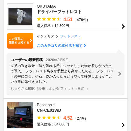
OKUYAMA
ドライバーフットレスト
4.51
（478件）
購入価格：14,800円
インテリア
フットレスト
この商品の
価格を比較する
このカテゴリの取付店を探す
ユーザーの最新投稿
2026年8月9日
左足の置き場兼、踏ん張れる所にシッカリした物が欲しかったの
で導入。 フットレスト高さが予想より高かったのと、 フットレス
トの中にゴミ、小石、砂が入ったらどうやって掃除しようか？と
いう事に気付きました。
ちょうさん98R
（愛車：ホンダ フィット（RS））
Panasonic
CN-CE01WD
4.52
（27件）
購入価格：64,000円