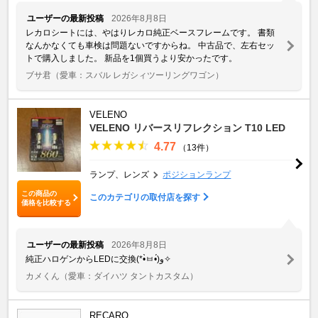
ユーザーの最新投稿
2026年8月8日
レカロシートには、やはりレカロ純正ベースフレームです。 書類
なんかなくても車検は問題ないですからね。 中古品で、左右セッ
トで購入しました。 新品を1個買うより安かったです。
ブサ君
（愛車：スバル レガシィツーリングワゴン）
VELENO
VELENO リバースリフレクション T10 LED
4.77
（13件）
ランプ、レンズ
ポジションランプ
この商品の
このカテゴリの取付店を探す
価格を比較する
ユーザーの最新投稿
2026年8月8日
純正ハロゲンからLEDに交換(*•̀ㅂ•́)و✧
カメくん
（愛車：ダイハツ タントカスタム）
RECARO