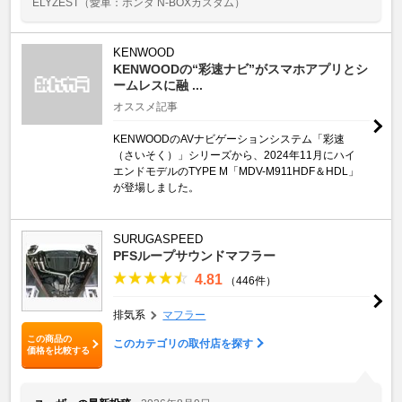
ELYZEST
（愛車：ホンダ N-BOXカスタム）
KENWOOD
KENWOODの“彩速ナビ”がスマホアプリとシ
ームレスに融 ...
オススメ記事
KENWOODのAVナビゲーションシステム「彩速
（さいそく）」シリーズから、2024年11月にハイ
エンドモデルのTYPE M「MDV-M911HDF＆HDL」
が登場しました。
SURUGASPEED
PFSループサウンドマフラー
4.81
（446件）
排気系
マフラー
この商品の
このカテゴリの取付店を探す
価格を比較する