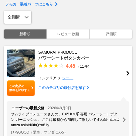
デモカー装着パーツはこちら
新着順
レビュー数順
評価順
SAMURAI PRODUCE
パワーシートボタンカバー
4.45
（11件）
インテリア
シート
この商品の
このカテゴリの取付店を探す
価格を比較する
ユーザーの最新投稿
2026年8月9日
サムライプロデュースさんの、CX5 KM系 専用 パワーシートボタ
ン ガーニッシュ。 ここは最初から加飾して欲しいですね😁 https://
amzn.asia/d/0bQYo81y
ひろGOGO
（愛車：マツダ CX-5）