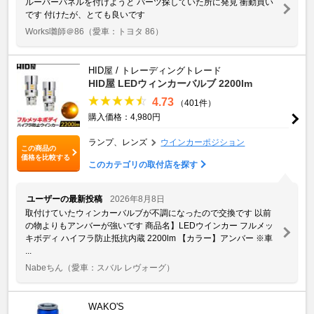
ルーバーパネルを付けようと パーツ探していた所に発見 衝動買い
です 付けたが、とても良いです
Works囃師＠86
（愛車：トヨタ 86）
HID屋 / トレーディングトレード
HID屋 LEDウィンカーバルブ 2200lm
4.73
（401件）
購入価格：4,980円
ランプ、レンズ
ウインカーポジション
この商品の
価格を比較する
このカテゴリの取付店を探す
ユーザーの最新投稿
2026年8月8日
取付けていたウィンカーバルブが不調になったので交換です 以前
の物よりもアンバーが強いです 商品名】LEDウインカー フルメッ
キボディ ハイフラ防止抵抗内蔵 2200lm 【カラー】アンバー ※車
...
Nabeちん
（愛車：スバル レヴォーグ）
WAKO'S