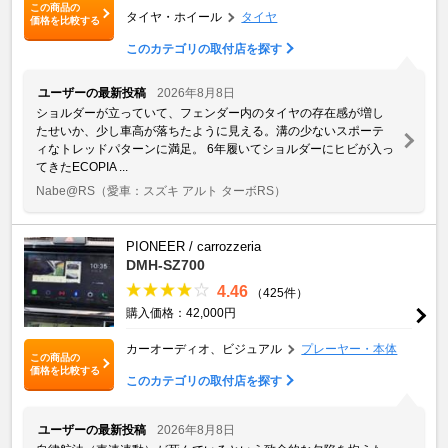
この商品の
タイヤ・ホイール
タイヤ
価格を比較する
このカテゴリの取付店を探す
ユーザーの最新投稿
2026年8月8日
ショルダーが立っていて、フェンダー内のタイヤの存在感が増し
たせいか、少し車高が落ちたように見える。溝の少ないスポーテ
ィなトレッドパターンに満足。 6年履いてショルダーにヒビが入っ
てきたECOPIA ...
Nabe@RS
（愛車：スズキ アルト ターボRS）
PIONEER / carrozzeria
DMH-SZ700
4.46
（425件）
購入価格：42,000円
カーオーディオ、ビジュアル
プレーヤー・本体
この商品の
価格を比較する
このカテゴリの取付店を探す
ユーザーの最新投稿
2026年8月8日