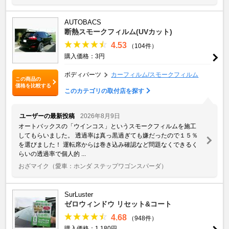
AUTOBACS
断熱スモークフィルム(UVカット)
4.53
（104件）
購入価格：3円
ボディパーツ
カーフィルム/スモークフィルム
この商品の
価格を比較する
このカテゴリの取付店を探す
ユーザーの最新投稿
2026年8月9日
オートバックスの「ウインコス」というスモークフィルムを施工
してもらいました。 透過率は真っ黒過ぎても嫌だったので１５％
を選びました！ 運転席からは巻き込み確認など問題なくできるく
らいの透過率で個人的 ...
おざマイク
（愛車：ホンダ ステップワゴンスパーダ）
SurLuster
ゼロウィンドウ リセット&コート
4.68
（948件）
購入価格：1,180円