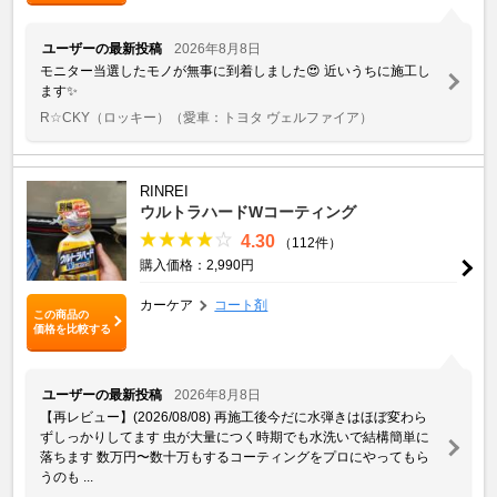
ユーザーの最新投稿
2026年8月8日
モニター当選したモノが無事に到着しました😍 近いうちに施工し
ます✨
R☆CKY（ロッキー）
（愛車：トヨタ ヴェルファイア）
RINREI
ウルトラハードWコーティング
4.30
（112件）
購入価格：2,990円
カーケア
コート剤
この商品の
価格を比較する
ユーザーの最新投稿
2026年8月8日
【再レビュー】(2026/08/08) 再施工後今だに水弾きはほぼ変わら
ずしっかりしてます 虫が大量につく時期でも水洗いで結構簡単に
落ちます 数万円〜数十万もするコーティングをプロにやってもら
うのも ...