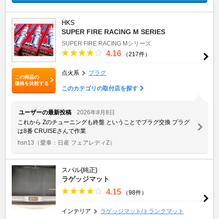
HKS
SUPER FIRE RACING M SERIES
SUPER FIRE RACING Mシリーズ
4.16
（217件）
点火系
プラグ
この商品の
価格を比較する
このカテゴリの取付店を探す
ユーザーの最新投稿
2026年8月8日
これから Zのチューニングも終盤 ということでプラグ交換 プラグ
は8番 CRUISEさんで作業
hsn13
（愛車：日産 フェアレディZ）
スバル(純正)
ラゲッジマット
4.15
（98件）
インテリア
ラゲッジマット/トランクマット