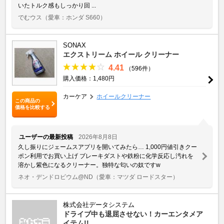
いたトルク感もしっかり回 ...
でむウス
（愛車：ホンダ S660）
SONAX
エクストリーム ホイール クリーナー
4.41
（596件）
購入価格：1,480円
カーケア
ホイールクリーナー
この商品の
価格を比較する
ユーザーの最新投稿
2026年8月8日
久し振りにジェームスアプリを開いてみたら… 1,000円値引きクー
ポン利用でお買い上げ ブレーキダストや鉄粉に化学反応し汚れを
溶かし紫色になるクリーナー。独特な匂いの奴ですw
ネオ・デンドロビウム@ND
（愛車：マツダ ロードスター）
株式会社データシステム
ドライブ中も退屈させない！カーエンタメア
イテム!!