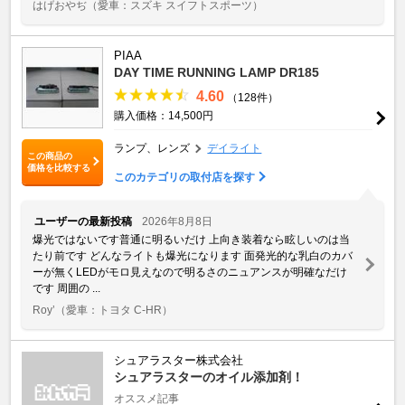
はげおやぢ
（愛車：スズキ スイフトスポーツ）
PIAA
DAY TIME RUNNING LAMP DR185
4.60
（128件）
購入価格：14,500円
ランプ、レンズ
デイライト
この商品の
価格を比較する
このカテゴリの取付店を探す
ユーザーの最新投稿
2026年8月8日
爆光ではないです普通に明るいだけ 上向き装着なら眩しいのは当
たり前です どんなライトも爆光になります 面発光的な乳白のカバ
ーが無くLEDがモロ見えなので明るさのニュアンスが明確なだけ
です 周囲の ...
Roy’
（愛車：トヨタ C-HR）
シュアラスター株式会社
シュアラスターのオイル添加剤！
オススメ記事