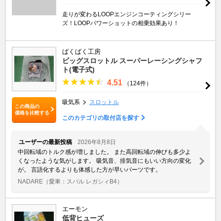
走りが変わるLOOPエンジンコーティングシリー
ズ！LOOPパワーショットの相乗効果あり！
ばくばく工房
ビッグスロットル スーパーレーシングシャフ
ト(電子式)
4.51
（124件）
吸気系
スロットル
この商品の
価格を比較する
このカテゴリの取付店を探す
ユーザーの最新投稿
2026年8月8日
中回転域のトルク感が増しました。 また高回転域の伸びも多少よ
くなったような気がします。 吸気音、排気音にもいい方向の変化
が。 言語化するよりも体感した方が早いパーツです。
NADARE
（愛車：スバル レガシィB4）
エーモン
低背ヒューズ