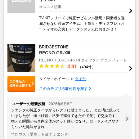
オススメ記事
TV-KITシリーズで純正ナビをフル活用！同乗者を退
屈させない必須アイテム。トヨタ・ディスプレィオ
ーディオの充実もデータシステムにおまかせ！
BRIDGESTONE
REGNO GR-XⅢ
REGNO
REGNO GR-XⅢ
タイヤタイプ:コンフォート
4.81
（494件）
タイヤ・ホイール
タイヤ
この商品の
価格を比較する
このカテゴリの取付店を探す
ユーザーの最新投稿
2026年8月8日
シエンタの純正タイヤからレグノに替えました。 ​まだ溝は残って
いましたが、値上げ前に格安で確保できたので先手で交換です。
換えた瞬間から車内全体がスッと静かになり、ロードノイズやざ
らついた雑味がきれ ...
でむウス
（愛車：トヨタ シエンタ）