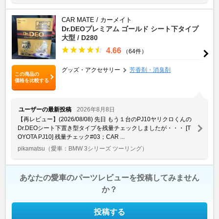
CAR MATE / カーメイト
Dr.DEOプレミアム ゴールド シート下タイプ
大型 / D280
4.66
（64件）
グッズ・アクセサリー
芳香剤・消臭剤
この商品の
価格を比較する
ユーザーの最新投稿
2026年8月8日
【再レビュー】(2026/08/08) 先日 もう１台のPJ10ヤリクロくんの
Dr.DEOシート下置き型タイプを残量チェックしましたが・・・ [T
OYOTA PJ10] 残量チェック#03；CAR ...
pikamatsu
（愛車：BMW 3シリーズ ツーリング）
あなたの愛車のパーツレビューを投稿してみません
か？
投稿する