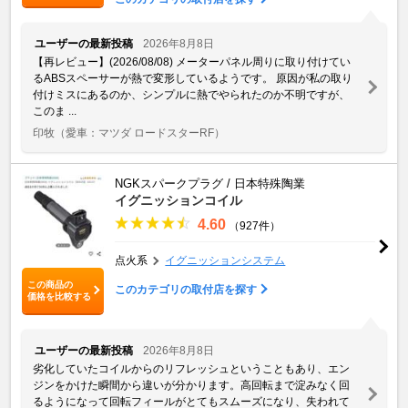
ユーザーの最新投稿
2026年8月8日
【再レビュー】(2026/08/08) メーターパネル周りに取り付けてい
るABSスペーサーが熱で変形しているようです。 原因が私の取り
付けミスにあるのか、シンプルに熱でやられたのか不明ですが、
このま ...
印牧
（愛車：マツダ ロードスターRF）
NGKスパークプラグ / 日本特殊陶業
イグニッションコイル
4.60
（927件）
点火系
イグニッションシステム
この商品の
このカテゴリの取付店を探す
価格を比較する
ユーザーの最新投稿
2026年8月8日
劣化していたコイルからのリフレッシュということもあり、エン
ジンをかけた瞬間から違いが分かります。高回転まで淀みなく回
るようになって回転フィールがとてもスムーズになり、失われて