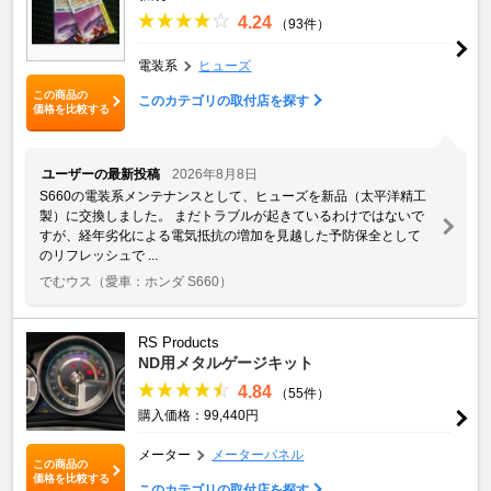
4.24
（93件）
電装系
ヒューズ
この商品の
このカテゴリの取付店を探す
価格を比較する
ユーザーの最新投稿
2026年8月8日
S660の電装系メンテナンスとして、ヒューズを新品（太平洋精工
製）に交換しました。 ​まだトラブルが起きているわけではないで
すが、経年劣化による電気抵抗の増加を見越した予防保全として
のリフレッシュで ...
でむウス
（愛車：ホンダ S660）
RS Products
ND用メタルゲージキット
4.84
（55件）
購入価格：99,440円
メーター
メーターパネル
この商品の
価格を比較する
このカテゴリの取付店を探す