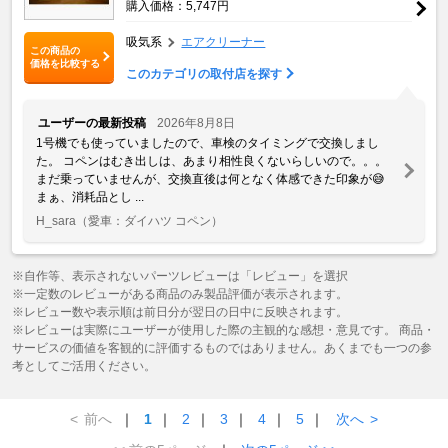
購入価格：5,747円
吸気系
エアクリーナー
この商品の
価格を比較する
このカテゴリの取付店を探す
ユーザーの最新投稿
2026年8月8日
1号機でも使っていましたので、車検のタイミングで交換しまし
た。 コペンはむき出しは、あまり相性良くないらしいので。。。
まだ乗っていませんが、交換直後は何となく体感できた印象が😅
まぁ、消耗品とし ...
H_sara
（愛車：ダイハツ コペン）
※自作等、表示されないパーツレビューは「レビュー」を選択
※一定数のレビューがある商品のみ製品評価が表示されます。
※レビュー数や表示順は前日分が翌日の日中に反映されます。
※レビューは実際にユーザーが使用した際の主観的な感想・意見です。 商品・
サービスの価値を客観的に評価するものではありません。あくまでも一つの参
考としてご活用ください。
<
前へ
｜
1
｜
2
｜
3
｜
4
｜
5
｜
次へ
>