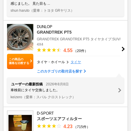
感じました。 見た目も ...
shun haruto
（愛車：トヨタ GRヤリス）
DUNLOP
GRANDTREK PT5
GRANDTREK
GRANDTREK PT5
タイヤタイプ:SUV/
4X4
4.55
（20件）
この商品の
タイヤ・ホイール
タイヤ
価格を比較する
このカテゴリの取付店を探す
ユーザーの最新投稿
2026年8月8日
車検前にタイヤ交換しました。
keizero
（愛車：スバル クロストレック）
D-SPORT
スポーツエアフィルター
4.23
（715件）