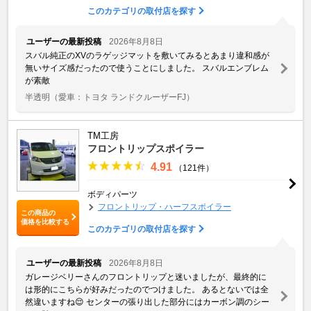
このカテゴリの取付店を探す
ユーザーの最新投稿
2026年8月8日
スバル純正のXVのラゲッジマットを敷いてみるとあまり違和感が
無いサイズ感だったので使うことにしました。 スバルエンブレム
が素敵
半透明
（愛車：トヨタ ランドクルーザーFJ）
TM工房
フロントリップスポイラー
4.91
（121件）
ボディパーツ
フロントリップ・ハーフスポイラー
この商品の
価格を比較する
このカテゴリの取付店を探す
ユーザーの最新投稿
2026年8月8日
ガレージベリーさんのフロントリップと迷いましたが、最終的に
は形的にこちらが好みだったのでつけました。 あるとないでは全
然違いますね😌 センターの張り出した部分にはカーボン調のシー