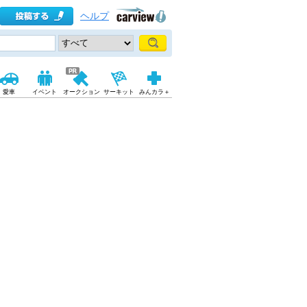
ヘルプ
愛車
イベント
オークション
サーキット
みんカラ＋