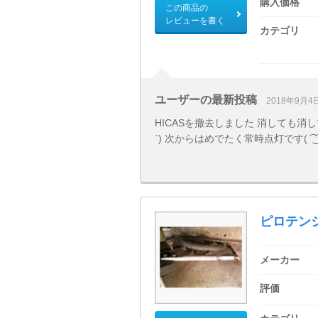
購入価格
この商品の
レビューを書く
カテゴリ
ユーザーの最新投稿
2018年9月4
HICASを撤去しました 消しても消し
`) 次からはめでたく常時点灯です( ͡ ͜
ピロテン
メーカー
評価