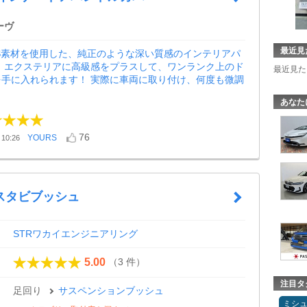
ーヴ
最近見
S素材を使用した、純正のような深い質感のインテリアパ
。 エクステリアに高級感をプラスして、ワンランク上のド
最近見た
を手に入れられます！ 実際に車両に取り付け、何度も微調
あなた
76
YOURS
10:26
スタビブッシュ
STRワカイエンジニアリング
（3 件）
5.00
注目タ
足回り
サスペンションブッシュ
ミシ