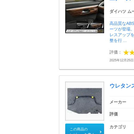
ダイハツ ム
高品質なAB
ーツが登場
レスアップ
整を行 ...
評価：
2025年12月25日 
ウレタン
メーカー
評価
カテゴリ
この商品の