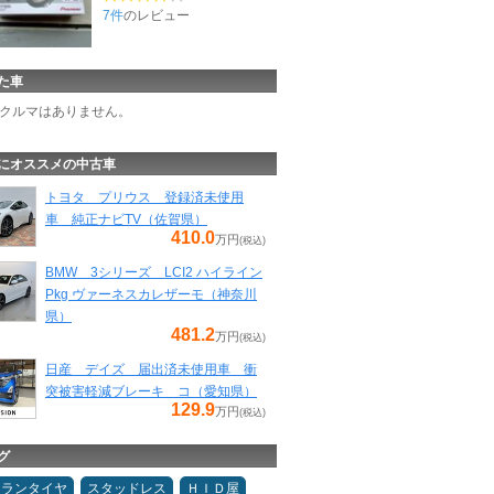
7件
のレビュー
た車
クルマはありません。
にオススメの中古車
トヨタ プリウス 登録済未使用
車 純正ナビTV（佐賀県）
410.0
万円
(税込)
BMW 3シリーズ LCI2 ハイライン
Pkg ヴァーネスカレザーモ（神奈川
県）
481.2
万円
(税込)
日産 デイズ 届出済未使用車 衝
突被害軽減ブレーキ コ（愛知県）
129.9
万円
(税込)
グ
ュランタイヤ
スタッドレス
ＨＩＤ屋