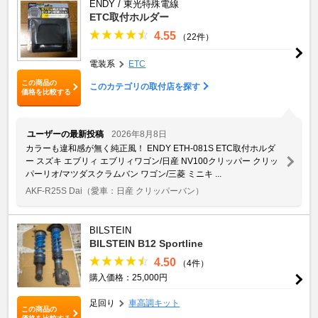
ENDY / 東光特殊電線
ETC取付ホルダー
4.55
（22件）
電装系
ETC
この商品の
このカテゴリの取付店を探す
価格を比較する
ユーザーの最新投稿
2026年8月8日
カラーも違和感が無く純正風！ ENDY ETH-081S ETC取付ホルダ
ー スズキ エブリィ エブリィワゴン/日産 NV100クリッパー クリッ
パーリオ/マツダスクラムバン ワゴン/三菱 ミニキ ...
AKF-R25S Dai
（愛車：日産 クリッパーバン）
BILSTEIN
BILSTEIN B12 Sportline
4.50
（4件）
購入価格：25,000円
足回り
車高調キット
この商品の