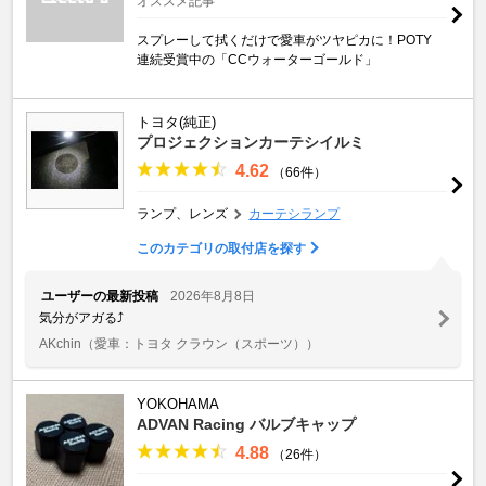
オススメ記事
スプレーして拭くだけで愛車がツヤピカに！POTY
連続受賞中の「CCウォーターゴールド」
トヨタ(純正)
プロジェクションカーテシイルミ
4.62
（66件）
ランプ、レンズ
カーテシランプ
このカテゴリの取付店を探す
ユーザーの最新投稿
2026年8月8日
気分がアガる⤴️
AKchin
（愛車：トヨタ クラウン（スポーツ））
YOKOHAMA
ADVAN Racing バルブキャップ
4.88
（26件）