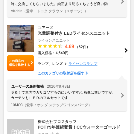
時に交換してもらいました。純正より明るくちょうど良い🙆
AKchin
（愛車：トヨタ クラウン（スポーツ））
ユアーズ
光量調整付き LEDライセンスユニット
ライセンスユニット
4.69
（62件）
購入価格：4,640円
この商品の
ランプ、レンズ
ライセンスランプ
価格を比較する
このカテゴリの取付店を探す
ユーザーの最新投稿
2026年8月8日
明るくて車内でガサゴソするのにいいですね 画像は無いですが、
カーテシもＬＥＤのフルセットです
10MO3
（愛車：ホンダ ステップワゴンスパーダ）
株式会社プロスタッフ
POTY9年連続受賞！CCウォーターゴールド