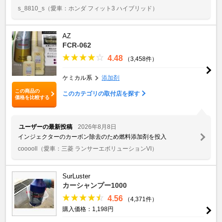
s_8810_s
（愛車：ホンダ フィット3 ハイブリッド）
AZ
FCR-062
4.48
（3,458件）
ケミカル系
添加剤
この商品の
このカテゴリの取付店を探す
価格を比較する
ユーザーの最新投稿
2026年8月8日
インジェクターのカーボン除去のため燃料添加剤を投入
cooooll
（愛車：三菱 ランサーエボリューションVI）
SurLuster
カーシャンプー1000
4.56
（4,371件）
購入価格：1,198円