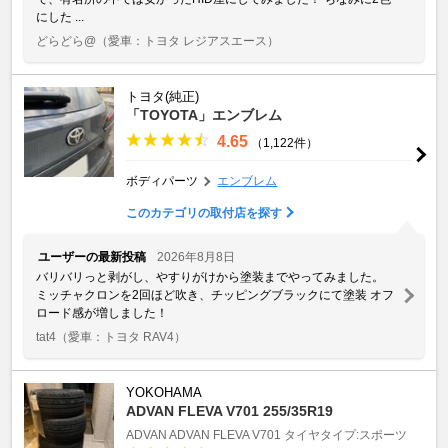
にした ...
どらどら@
（愛車：トヨタ レジアスエース）
トヨタ(純正)
「TOYOTA」エンブレム
4.65
（1,122件）
ボディパーツ
エンブレム
このカテゴリの取付店を探す
ユーザーの最新投稿
2026年8月8日
バリバリっと剥がし、やすりがけから塗装までやってみました。
ミッチャクロンを2回ほど吹き、チッピングブラックにて塗装 オフ
ロード感が増しました！
tat4
（愛車：トヨタ RAV4）
YOKOHAMA
ADVAN FLEVA V701 255/35R19
ADVAN
ADVAN FLEVA V701
タイヤタイプ:スポーツ