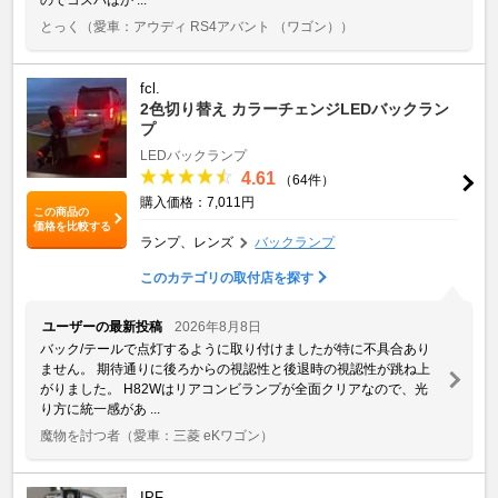
とっく
（愛車：アウディ RS4アバント （ワゴン））
fcl.
2色切り替え カラーチェンジLEDバックラン
プ
LEDバックランプ
4.61
（64件）
購入価格：7,011円
この商品の
価格を比較する
ランプ、レンズ
バックランプ
このカテゴリの取付店を探す
ユーザーの最新投稿
2026年8月8日
バック/テールで点灯するように取り付けましたが特に不具合あり
ません。 期待通りに後ろからの視認性と後退時の視認性が跳ね上
がりました。 H82Wはリアコンビランプが全面クリアなので、光
り方に統一感があ ...
魔物を討つ者
（愛車：三菱 eKワゴン）
IPF