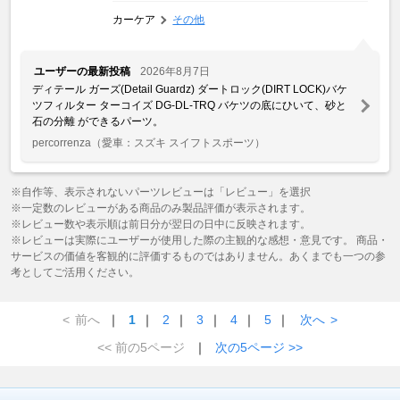
カーケア
その他
ユーザーの最新投稿
2026年8月7日
ディテール ガーズ(Detail Guardz) ダートロック(DIRT LOCK)バケ
ツフィルター ターコイズ DG-DL-TRQ バケツの底にひいて、砂と
石の分離 ができるパーツ。
percorrenza
（愛車：スズキ スイフトスポーツ）
※自作等、表示されないパーツレビューは「レビュー」を選択
※一定数のレビューがある商品のみ製品評価が表示されます。
※レビュー数や表示順は前日分が翌日の日中に反映されます。
※レビューは実際にユーザーが使用した際の主観的な感想・意見です。 商品・
サービスの価値を客観的に評価するものではありません。あくまでも一つの参
考としてご活用ください。
<
前へ
｜
1
｜
2
｜
3
｜
4
｜
5
｜
次へ
>
<< 前の5ページ
｜
次の5ページ >>