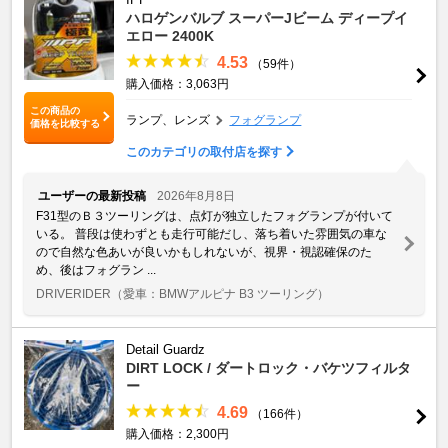
ハロゲンバルブ スーパーJビーム ディープイ
エロー 2400K
4.53
（59件）
購入価格：3,063円
この商品の
ランプ、レンズ
フォグランプ
価格を比較する
このカテゴリの取付店を探す
ユーザーの最新投稿
2026年8月8日
F31型のＢ３ツーリングは、点灯が独立したフォグランプが付いて
いる。 普段は使わずとも走行可能だし、落ち着いた雰囲気の車な
ので自然な色あいが良いかもしれないが、視界・視認確保のた
め、後はフォグラン ...
DRIVERIDER
（愛車：BMWアルピナ B3 ツーリング）
Detail Guardz
DIRT LOCK / ダートロック・バケツフィルタ
ー
4.69
（166件）
購入価格：2,300円