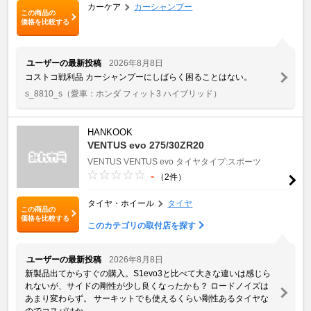
カーケア
カーシャンプー
この商品の
価格を比較する
ユーザーの最新投稿
2026年8月8日
コストコ戦利品 カーシャンプーにしばらく困ることはない。
s_8810_s
（愛車：ホンダ フィット3 ハイブリッド）
HANKOOK
VENTUS evo 275/30ZR20
VENTUS
VENTUS evo
タイヤタイプ:スポーツ
-
（2件）
タイヤ・ホイール
タイヤ
この商品の
価格を比較する
このカテゴリの取付店を探す
ユーザーの最新投稿
2026年8月8日
新製品出てからすぐの購入。S1evo3と比べて大きな違いは感じら
れないが、サイドの剛性が少し良くなったかも？ ロードノイズは
あまり変わらず。 サーキットでも使えるくらい剛性あるタイヤな
のでコスパはか ...