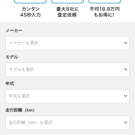
メーカー
モデル
年式
走行距離（km）