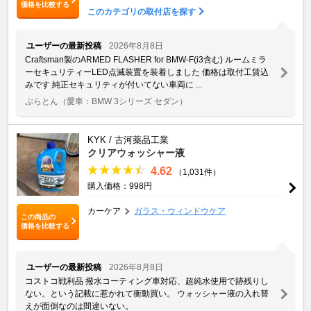
価格を比較する
このカテゴリの取付店を探す
ユーザーの最新投稿
2026年8月8日
Craftsman製のARMED FLASHER for BMW-F(i3含む) ルームミラ
ーセキュリティーLED点滅装置を装着しました 価格は取付工賃込
みです 純正セキュリティが付いてない車両に ...
ぷらとん
（愛車：BMW 3シリーズ セダン）
KYK / 古河薬品工業
クリアウォッシャー液
4.62
（1,031件）
購入価格：998円
カーケア
ガラス・ウィンドウケア
この商品の
価格を比較する
ユーザーの最新投稿
2026年8月8日
コストコ戦利品 撥水コーティング車対応、超純水使用で跡残りし
ない。という記載に惹かれて衝動買い。 ウォッシャー液の入れ替
えが面倒なのは間違いない。