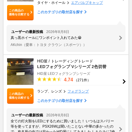
タイヤ・ホイール
エアバルブキャップ
この商品の
このカテゴリの取付店を探す
価格を比較する
ユーザーの最新投稿
2026年8月8日
真っ黒ホイールにワンポイント入れてみた😁
AKchin
（愛車：トヨタ クラウン（スポーツ））
HID屋 / トレーディングトレード
LEDフォグランプ Vシリーズ 2色切替
HID屋 LEDフォグランプシリーズ
4.74
（271件）
ランプ、レンズ
フォグランプ
この商品の
価格を比較する
このカテゴリの取付店を探す
ユーザーの最新投稿
2026年8月8日
全ての灯火類をLEDにするために買いました！ いつもはスパリー
等を使ってますが、PSX26Wは聞いたことない中華の多かったの
で、有名所の中では安かったHID屋にしてみました！ ちなみに2色