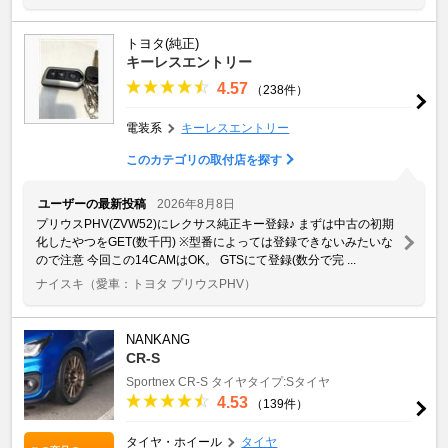
トヨタ(純正)
キーレスエントリー
4.57
（238件）
電装系
キーレスエントリー
このカテゴリの取付店を探す
ユーザーの最新投稿
2026年8月8日
プリウスPHV(ZVW52)にレクサス純正キー登録♪ まずは中古の初期
化したやつをGET(数千円) ※型番によっては登録できないみたいな
ので注意 今回この14CAMはOK。 GTSにて登録(数分で完 ...
ナイスキ
（愛車：トヨタ プリウスPHV）
NANKANG
CR-S
Sportnex
CR-S
タイヤタイプ:Sタイヤ
4.53
（139件）
タイヤ・ホイール
タイヤ