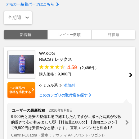
デモカー装着パーツはこちら
新着順
レビュー数順
評価順
WAKO'S
RECS / レックス
4.59
（2,488件）
購入価格：9,900円
ケミカル系
添加剤
この商品の
価格を比較する
このカテゴリの取付店を探す
ユーザーの最新投稿
2026年8月8日
9,900円と激安の整備工場で施工したんですが…撮った写真が牧歌
的過ぎて心が和みました😽 【排気量2,000cc】【直噴エンジン】
で9,900円は安価かなと思います。 直噴エンジンだと料金1.5 ...
Centris-Quadra
（愛車：アウディ A4 アバント (ワゴン)）