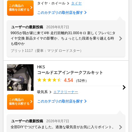
タイヤ・ホイール
タイヤ
この商品の
価格を比較する
このカテゴリの取付店を探す
ユーザーの最新投稿
2026年8月7日
990Sが我が家に来て4年 走行距離約31.000キロ 新しくフレバにタ
イヤ交換 新品タイヤの影響か、ちょっとした段差を乗り越える時
も穏やか
ブリット1117
（愛車：マツダ ロードスター）
HKS
コールドエアインテークフルキット
4.54
（52件）
吸気系
エアクリーナー
この商品の
このカテゴリの取付店を探す
価格を比較する
ユーザーの最新投稿
2026年8月7日
全部DIYでつけてみました。過激な吸気音がお気に入りポイント。