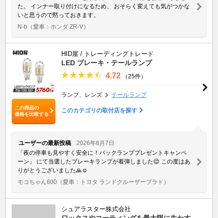
た。 インナー取り付けになるため、 おそらく変えても気がつかな
いと思うので黙っておきます。
N-b
（愛車：ホンダ ZR-V）
HID屋 / トレーディングトレード
LED ブレーキ・テールランプ
4.72
（25件）
ランプ、レンズ
テールランプ
この商品の
このカテゴリの取付店を探す
価格を比較する
ユーザーの最新投稿
2026年8月7日
「夜の停車も見やすく安全に！バックランププレゼントキャンペ
ーン」 にて当選したブレーキランプが着弾しました😌 この度はあ
りがとうございました🙏☺️
モコちゃん600
（愛車：トヨタ ランドクルーザープラド）
シュアラスター株式会社
ワックスやコーティングを最大限に生かす