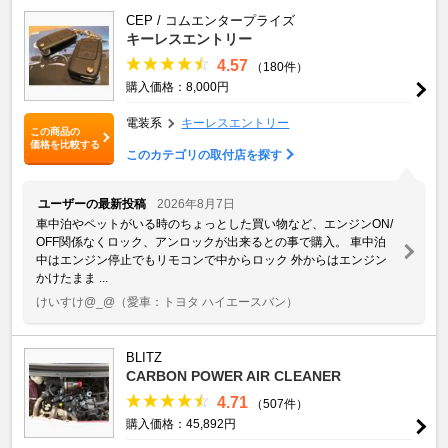
CEP / コムエンタープライズ
キーレスエントリー
4.57
（180件）
購入価格：8,000円
電装系
キーレスエントリー
この商品の
価格を比較する
このカテゴリの取付店を探す
ユーザーの最新投稿
2026年8月7日
車中泊やペットがいる時のちょっとした買い物など、エンジンON/
OFF関係なくロック、アンロックが出来るとの事で購入。 車中泊
中はエンジン停止でもリモコンで中からロック 外からはエンジン
かけたまま ...
けいすけ@_@
（愛車：トヨタ ハイエースバン）
BLITZ
CARBON POWER AIR CLEANER
4.71
（507件）
購入価格：45,892円