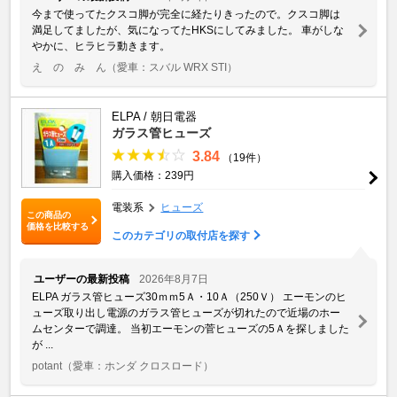
今まで使ってたクスコ脚が完全に経たりきったので。クスコ脚は
満足してましたが、気になってたHKSにしてみました。 車がしな
やかに、ヒラヒラ動きます。
え の み ん
（愛車：スバル WRX STI）
ELPA / 朝日電器
ガラス管ヒューズ
3.84
（19件）
購入価格：239円
電装系
ヒューズ
この商品の
価格を比較する
このカテゴリの取付店を探す
ユーザーの最新投稿
2026年8月7日
ELPA ガラス管ヒューズ30ｍｍ5Ａ・10Ａ（250Ｖ） エーモンのヒ
ューズ取り出し電源のガラス管ヒューズが切れたので近場のホー
ムセンターで調達。 当初エーモンの菅ヒューズの5Ａを探しました
が ...
potant
（愛車：ホンダ クロスロード）