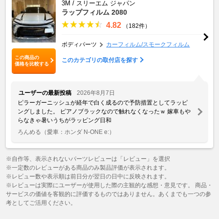
3M / スリーエム ジャパン
ラップフィルム 2080
4.82
（182件）
ボディパーツ
カーフィルム/スモークフィルム
この商品の
このカテゴリの取付店を探す
価格を比較する
ユーザーの最新投稿
2026年8月7日
ピラーガーニッシュが経年で白く成るので予防措置としてラッピ
ングしました。 ピアノブラックなので触れなくなったｗ 嫁車もや
らなきゃ暑いうちがラッピング日和
ろんめる
（愛車：ホンダ N-ONE e:）
※自作等、表示されないパーツレビューは「レビュー」を選択
※一定数のレビューがある商品のみ製品評価が表示されます。
※レビュー数や表示順は前日分が翌日の日中に反映されます。
※レビューは実際にユーザーが使用した際の主観的な感想・意見です。 商品・
サービスの価値を客観的に評価するものではありません。あくまでも一つの参
考としてご活用ください。