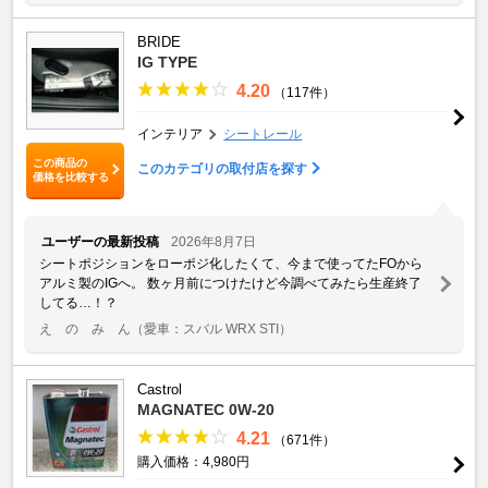
BRIDE
IG TYPE
4.20
（117件）
インテリア
シートレール
この商品の
このカテゴリの取付店を探す
価格を比較する
ユーザーの最新投稿
2026年8月7日
シートポジションをローポジ化したくて、今まで使ってたFOから
アルミ製のIGへ。 数ヶ月前につけたけど今調べてみたら生産終了
してる…！？
え の み ん
（愛車：スバル WRX STI）
Castrol
MAGNATEC 0W-20
4.21
（671件）
購入価格：4,980円