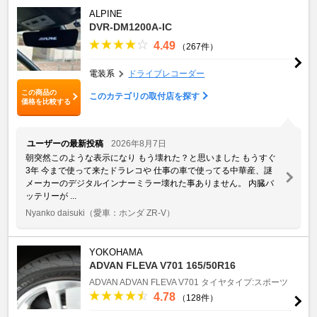
ALPINE
DVR-DM1200A-IC
4.49
（267件）
電装系
ドライブレコーダー
この商品の
このカテゴリの取付店を探す
価格を比較する
ユーザーの最新投稿
2026年8月7日
朝突然このような表示になり もう壊れた？と思いました もうすぐ
3年 今まで使って来たドラレコや 仕事の車で使ってる中華産、謎
メーカーのデジタルインナーミラー壊れた事ありません。 内臓バ
ッテリーが ...
Nyanko daisuki
（愛車：ホンダ ZR-V）
YOKOHAMA
ADVAN FLEVA V701 165/50R16
ADVAN
ADVAN FLEVA V701
タイヤタイプ:スポーツ
4.78
（128件）