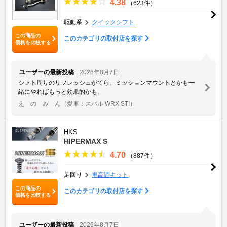
4.38
（623件）
駆動系
クイックシフト
この商品の
このカテゴリの取付店を探す
価格を比較する
ユーザーの最新投稿
2026年8月7日
シフト周りのリフレッシュがてら。ミッションマウントとかも一
緒にやればもっと効果的かも。
え の み ん
（愛車：スバル WRX STI）
HKS
HIPERMAX S
4.70
（887件）
足回り
車高調キット
この商品の
このカテゴリの取付店を探す
価格を比較する
ユーザーの最新投稿
2026年8月7日