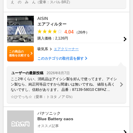
え の み ん
（愛車：スバル BRZ）
AISIN
エアフィルター
4.04
（26件）
購入価格：2,126円
吸気系
エアクリーナー
この商品の
価格を比較する
このカテゴリの取付店を探す
ユーザーの最新投稿
2026年8月7日
ここ2年くらい、消耗品はアイシン製を好んで使ってます。 アイシ
ン製なら、純正同等品ですから間違いは無いですね。 値段も高く
ないですし、信頼があります。 品番：87139-58010 CBFAZ ...
☆ひでっち☆
（愛車：トヨタ ノア G's）
パナソニック
Blue Battery caos
オススメ記事