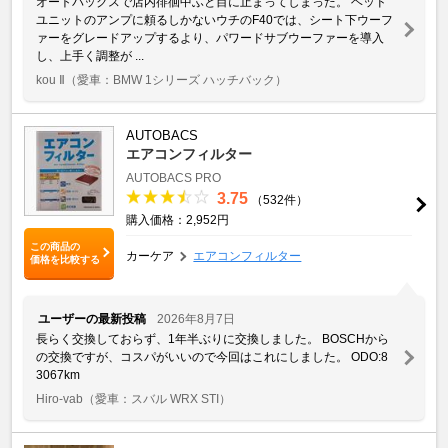
オートバックスで店内徘徊中ふと目に止まってしまった。 ヘッド
ユニットのアンプに頼るしかないウチのF40では、シート下ウーフ
ァーをグレードアップするより、パワードサブウーファーを導入
し、上手く調整が ...
kou Ⅱ
（愛車：BMW 1シリーズ ハッチバック）
AUTOBACS
エアコンフィルター
AUTOBACS PRO
3.75
（532件）
購入価格：2,952円
この商品の
カーケア
エアコンフィルター
価格を比較する
ユーザーの最新投稿
2026年8月7日
長らく交換しておらず、1年半ぶりに交換しました。 BOSCHから
の交換ですが、コスパがいいので今回はこれにしました。 ODO:8
3067km
Hiro-vab
（愛車：スバル WRX STI）