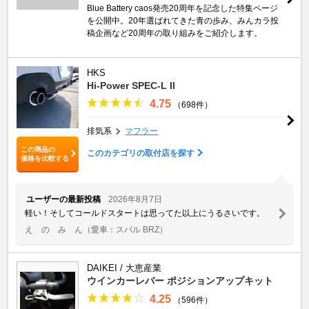
Blue Battery caos発売20周年を記念した特集ページ
を公開中。20年選ばれてきた青の歩み、みんカラ投
稿企画など20周年の取り組みをご紹介します。
HKS
Hi-Power SPEC-L II
4.75
（698件）
排気系
マフラー
この商品の
このカテゴリの取付店を探す
価格を比較する
ユーザーの最新投稿
2026年8月7日
軽い！そしてコールドスタートは思ってた以上にうるさいです。
え の み ん
（愛車：スバル BRZ）
DAIKEI / 大恵産業
ウインカーレバー ポジションアップキット
4.25
（596件）