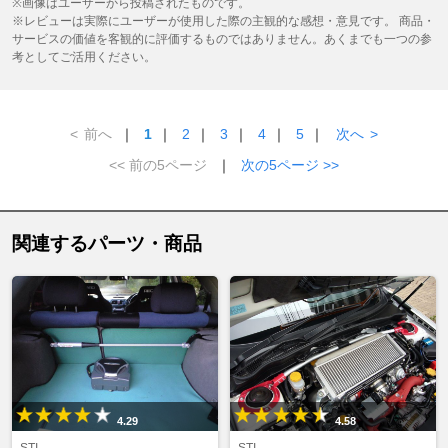
※画像はユーザーから投稿されたものです。
※レビューは実際にユーザーが使用した際の主観的な感想・意見です。 商品・
サービスの価値を客観的に評価するものではありません。あくまでも一つの参
考としてご活用ください。
<
前へ
｜
1
｜
2
｜
3
｜
4
｜
5
｜
次へ
>
<< 前の5ページ
｜
次の5ページ >>
関連するパーツ・商品
4.29
4.58
STI
STI