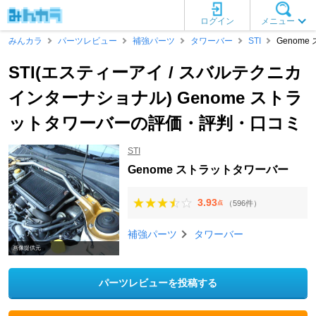
ログイン
メニュー
みんカラ
パーツレビュー
補強パーツ
タワーバー
STI
Genom
STI(エスティーアイ / スバルテクニカ
インターナショナル) Genome ストラ
ットタワーバーの評価・評判・口コミ
STI
Genome ストラットタワーバー
3.93
（596件）
点
補強パーツ
タワーバー
画像提供元
パーツレビューを投稿する