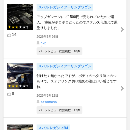
スバル レガシィツーリングワゴン
アップガレージにて1500円で売られていたので購
入。 塗装がボロボロだったのでステルス化兼ねて黒
3
塗りしました。
14
2026年3月26日
hkr.
パーツレビュー総投稿数：18件
スバル レガシィツーリングワゴン
付けたく無かったですが、ボディのヘタリ防止のつ
もりで。ステアリング切り始めの溜はいい感じです
3
ね。
9
2026年3月12日
sasamasa
パーツレビュー総投稿数：17件
スバル レガシィB4