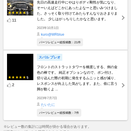
先日の高速走行中にやはりボディ剛性が気になり、
そーいえばどこかにあったよなーと思いみつけまし
5
た。さっそく取り付けてみたらすんなりおさまりま
した。 少しはがっちりしたかなと思います。
11
2023年10月1日
kuro@WRblue
パーツレビュー総投稿数：21件
スバル プレオ
フロントのストラットタワーを橋渡しする、例の金
色の棒です。 純正オプションなので、ポン付け。
5
切り込んだ際の初期に発生するムニッと感が減り、
レスポンスが向上した気がします。また、俗に言う
2
脚が動くよ ...
2023年7月7日
たいたに
パーツレビュー総投稿数：7件
※レビュー数の集計には時間が掛かる場合があります。