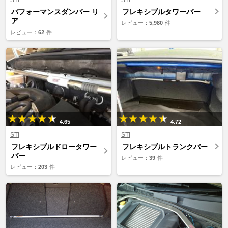
パフォーマンスダンパー リ
フレキシブルタワーバー
ア
レビュー：
5,980
件
レビュー：
62
件
4.65
4.72
STI
STI
フレキシブルドロータワー
フレキシブルトランクバー
バー
レビュー：
39
件
レビュー：
203
件