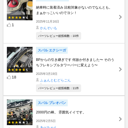
納車時に装着済み 比較対象がないのでなんとも。
まぁかっこいいのでヨシ！
4
2025年11月16日
1
かんそいも
パーツレビュー総投稿数：10件
スバル エクシーガ
BPからの引き継ぎです 何故か付きました〜 そのう
ちフレキシブルタワーバーに変えよう〜
5
2025年3月19日
18
ふぁんとむどらごん
パーツレビュー総投稿数：11件
スバル プレオバン
2000円の棒。 雰囲気イイです。
2025年2月5日
3
あべちゃん、