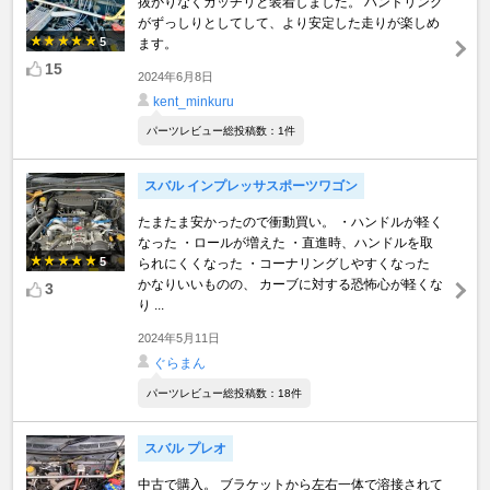
抜かりなくガッチリと装着しました。 ハンドリング
がずっしりとしてして、より安定した走りが楽しめ
5
ます。
15
2024年6月8日
kent_minkuru
パーツレビュー総投稿数：1件
スバル インプレッサスポーツワゴン
たまたま安かったので衝動買い。 ・ハンドルが軽く
なった ・ロールが増えた ・直進時、ハンドルを取
5
られにくくなった ・コーナリングしやすくなった
かなりいいものの、 カーブに対する恐怖心が軽くな
3
り ...
2024年5月11日
ぐらまん
パーツレビュー総投稿数：18件
スバル プレオ
中古で購入。 ブラケットから左右一体で溶接されて