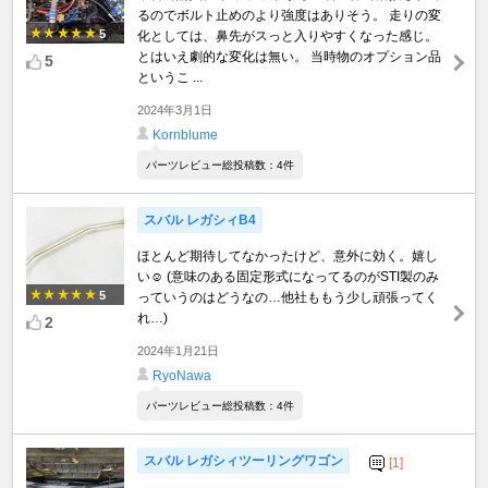
るのでボルト止めのより強度はありそう。 走りの変
5
化としては、鼻先がスっと入りやすくなった感じ。
とはいえ劇的な変化は無い。 当時物のオプション品
5
というこ ...
2024年3月1日
Kornblume
パーツレビュー総投稿数：4件
スバル レガシィB4
ほとんど期待してなかったけど、意外に効く。嬉し
い☺️ (意味のある固定形式になってるのがSTI製のみ
5
っていうのはどうなの…他社ももう少し頑張ってく
れ…)
2
2024年1月21日
RyoNawa
パーツレビュー総投稿数：4件
スバル レガシィツーリングワゴン
[1]