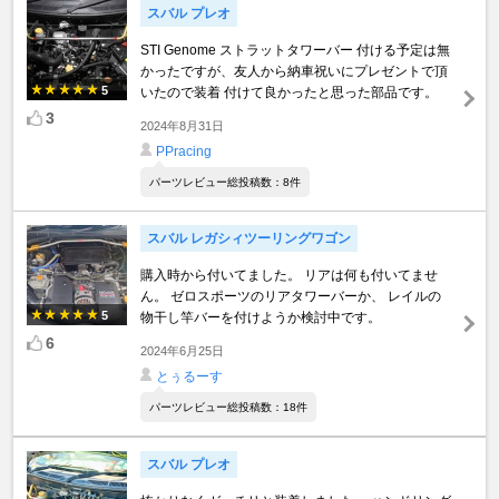
スバル プレオ
STI Genome ストラットタワーバー 付ける予定は無
かったですが、友人から納車祝いにプレゼントで頂
5
いたので装着 付けて良かったと思った部品です。
3
2024年8月31日
PPracing
パーツレビュー総投稿数：8件
スバル レガシィツーリングワゴン
購入時から付いてました。 リアは何も付いてませ
ん。 ゼロスポーツのリアタワーバーか、 レイルの
5
物干し竿バーを付けようか検討中です。
6
2024年6月25日
とぅるーす
パーツレビュー総投稿数：18件
スバル プレオ