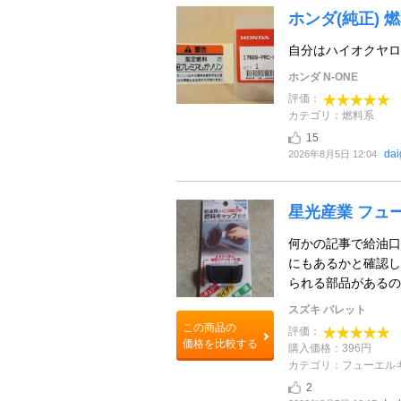
ホンダ(純正)
自分はハイオクヤロ
ホンダ N-ONE
評価：
カテゴリ：燃料系
15
da
2026年8月5日 12:04
星光産業 フュ
何かの記事で給油口
にもあるかと確認し
られる部品があるのを
スズキ パレット
この商品の
評価：
価格を比較する
購入価格：396円
カテゴリ：フューエル
2