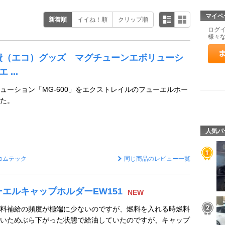
マイペ
新着順
イイね！順
クリップ順
ログ
様々
費（エコ）グッズ マグチューンエボリューシ
 ...
ューション「MG-600」をエクストレイルのフューエルホー
た。
人気パ
コムテック
同じ商品のレビュー一覧
ーエルキャップホルダーEW151
NEW
料補給の頻度が極端に少ないのですが、燃料を入れる時燃料
いためぶら下がった状態で給油していたのですが、キャップ