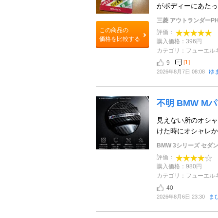
がボディーにあたっ
三菱 アウトランダーPH
この商品の
評価：
価格を比較する
購入価格：396円
カテゴリ：フューエル
[1]
9
ゆ
2026年8月7日 08:08
不明 BMW 
見えない所のオシャ
けた時にオシャレか
BMW 3シリーズ セダ
評価：
購入価格：980円
カテゴリ：フューエル
40
ま
2026年8月6日 23:30