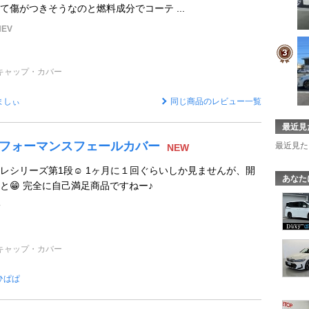
て傷がつきそうなのと燃料成分でコーテ ...
EV
キャップ・カバー
ましぃ
同じ商品のレビュー一覧
最近見
Mパフォーマンスフェールカバー
最近見た
NEW
レシリーズ第1段☺️ 1ヶ月に１回ぐらいしか見ませんが、開
あなた
と😁 完全に自己満足商品ですねー♪
ン
キャップ・カバー
ひぱぱ