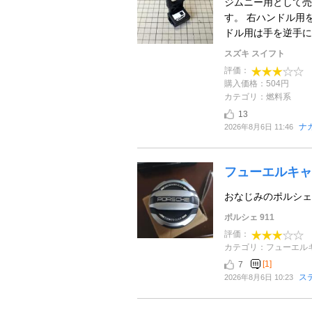
ジムニー用として売
す。 右ハンドル用
ドル用は手を逆手に
スズキ スイフト
評価：
購入価格：504円
カテゴリ：燃料系
13
ナガ
2026年8月6日 11:46
フューエルキャ
おなじみのポルシェ
ポルシェ 911
評価：
カテゴリ：フューエル
[1]
7
ス
2026年8月6日 10:23