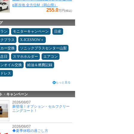
p寒冷地 全方位M（岡山県）
255.0
万円
(税込)
グ
ュラン
モニターキャンペーン
日産
ックプラス
X-ICESNOW＋
ーカー交換
ソニックプラスセンター山梨
記念日
スマホホルダー
エアコン
ジンオイル交換
給油＆燃費記録
ッドレス
もっと見る
ト・キャンペーン
2026/08/07
新登場！オプション・セルフクリー
ニングコート！
2026/08/07
◆夏季休暇の過ごし方