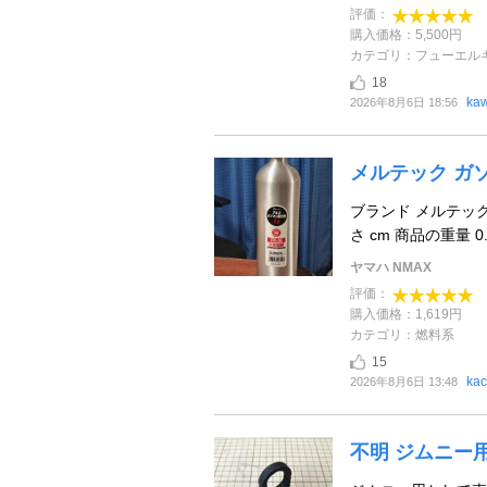
評価：
購入価格：5,500円
カテゴリ：フューエル
18
ka
2026年8月6日 18:56
メルテック ガ
ブランド メルテック(m
さ cm 商品の重量 0.
ヤマハ NMAX
評価：
購入価格：1,619円
カテゴリ：燃料系
15
kac
2026年8月6日 13:48
不明 ジムニー