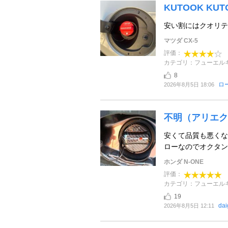
KUTOOK KU
安い割にはクオリテ
マツダ CX-5
評価：
カテゴリ：フューエル
8
ロ
2026年8月5日 18:06
不明（アリエク
安くて品質も悪くな
ローなのでオクタン
ホンダ N-ONE
評価：
カテゴリ：フューエル
19
da
2026年8月5日 12:11