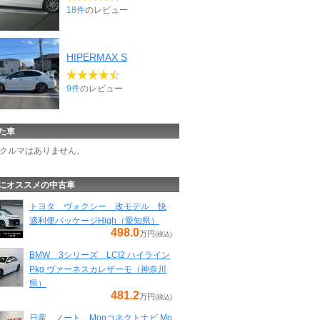
18件
のレビュー
HIPERMAX S
9件
のレビュー
た車
クルマはありません。
にオススメの中古車
トヨタ ヴォクシー 改モデル 快
適利便パッケージHigh（愛知県）
498.0
万円
(税込)
BMW 3シリーズ LCI2 ハイライン
Pkg ヴァーネスカレザーモ（神奈川
県）
481.2
万円
(税込)
日産 ノート Mopコネクトナビ Mo