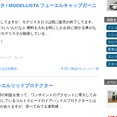
 / MODELLISTA フューエルキャップガーニ
注目タ
売してますが、モデリスタロゴは既に販売が終了してます。
ミシ
コいいんだな☺️ 燃料を入れる時にしかお目に掛かる事がな
モデリスタが鎮座している ...
ソニ
ッド
スピ
愛車
エン
キャップ・カバー
スタ
りぱぱ@横浜
同じ商品のレビュー一覧
イベン
ーエルリッドプロテクター
ト運用の利益を使って、ワンポイントのアクセントに導入してみ
着しているコルトスピードのドアハンドルプロテクターとは
がありますが、並べてみても違和感 ...