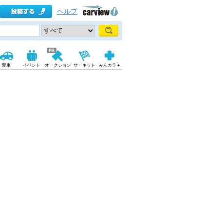
ヘルプ
愛車
イベント
オークション
サーキット
みんカラ＋