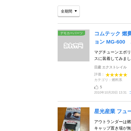
コムテック 燃
デモカーパーツ
ョン MG-600 エ
マグチューンエボリ
スに装着してみまし
日産 エクストレイル
評価：
カテゴリ：燃料系
5
2010年10月20日 13:31
星光産業 フュ
アウトランダーは燃
キャップ置き場が無