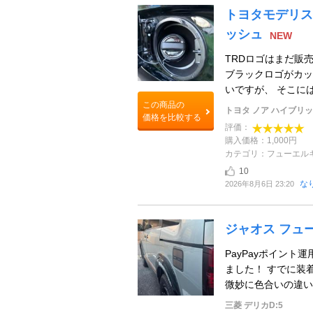
トヨタモデリスタ
ッシュ
NEW
TRDロゴはまだ販
ブラックロゴがカッ
いですが、 そこには
この商品の
トヨタ ノア ハイブリ
価格を比較する
評価：
購入価格：1,000円
カテゴリ：フューエル
10
な
2026年8月6日 23:20
ジャオス フュ
PayPayポイン
ました！ すでに装
微妙に色合いの違い
三菱 デリカD:5