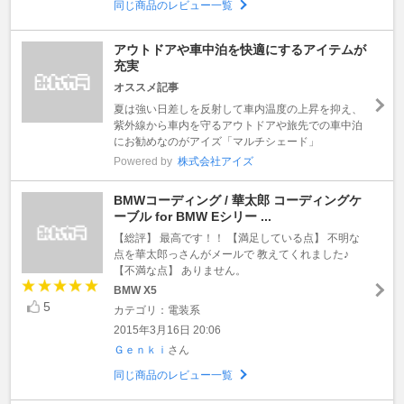
同じ商品のレビュー一覧
アウトドアや車中泊を快適にするアイテムが
充実
オススメ記事
夏は強い日差しを反射して車内温度の上昇を抑え、
紫外線から車内を守るアウトドアや旅先での車中泊
にお勧めなのがアイズ「マルチシェード」
Powered by
株式会社アイズ
BMWコーディング / 華太郎 コーディングケ
ーブル for BMW Eシリー ...
【総評】 最高です！！ 【満足している点】 不明な
点を華太郎っさんがメールで 教えてくれました♪
【不満な点】 ありません。
BMW X5
5
カテゴリ：電装系
2015年3月16日 20:06
Ｇｅｎｋｉ
さん
同じ商品のレビュー一覧