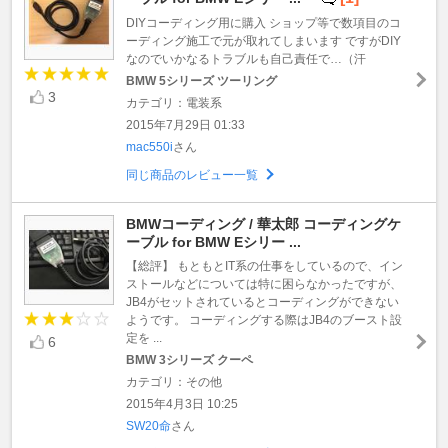
DIYコーディング用に購入 ショップ等で数項目のコ
ーディング施工で元が取れてしまいます ですがDIY
なのでいかなるトラブルも自己責任で…（汗
BMW 5シリーズ ツーリング
3
カテゴリ：電装系
2015年7月29日 01:33
mac550i
さん
同じ商品のレビュー一覧
BMWコーディング / 華太郎 コーディングケ
ーブル for BMW Eシリー ...
【総評】 もともとIT系の仕事をしているので、イン
ストールなどについては特に困らなかったですが、
JB4がセットされているとコーディングができない
ようです。 コーディングする際はJB4のブースト設
定を ...
6
BMW 3シリーズ クーペ
カテゴリ：その他
2015年4月3日 10:25
SW20命
さん