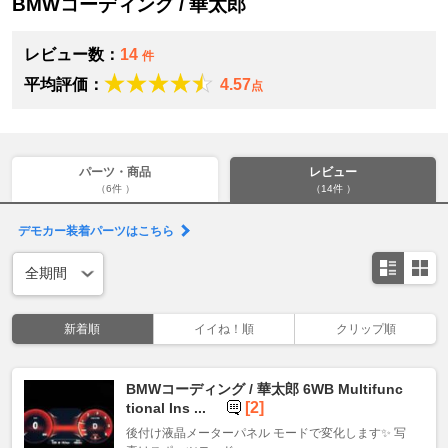
BMWコーディング / 華太郎
レビュー数：
14
件
平均評価：
4.57
点
パーツ・商品
レビュー
（6件 ）
（14件 ）
デモカー装着パーツはこちら
新着順
イイね！順
クリップ順
BMWコーディング / 華太郎 6WB Multifunc
[2]
tional Ins ...
後付け液晶メーターパネル モードで変化します✨ 写