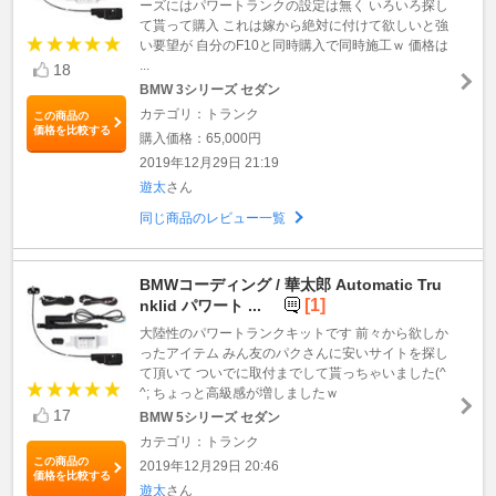
ーズにはパワートランクの設定は無く いろいろ探し
て貰って購入 これは嫁から絶対に付けて欲しいと強
い要望が 自分のF10と同時購入で同時施工ｗ 価格は
...
18
BMW 3シリーズ セダン
カテゴリ：トランク
この商品の
価格を比較する
購入価格：65,000円
2019年12月29日 21:19
遊太
さん
同じ商品のレビュー一覧
BMWコーディング / 華太郎 Automatic Tru
[1]
nklid パワート ...
大陸性のパワートランクキットです 前々から欲しか
ったアイテム みん友のパクさんに安いサイトを探し
て頂いて ついでに取付までして貰っちゃいました(^
^; ちょっと高級感が増しましたｗ
17
BMW 5シリーズ セダン
カテゴリ：トランク
この商品の
2019年12月29日 20:46
価格を比較する
遊太
さん