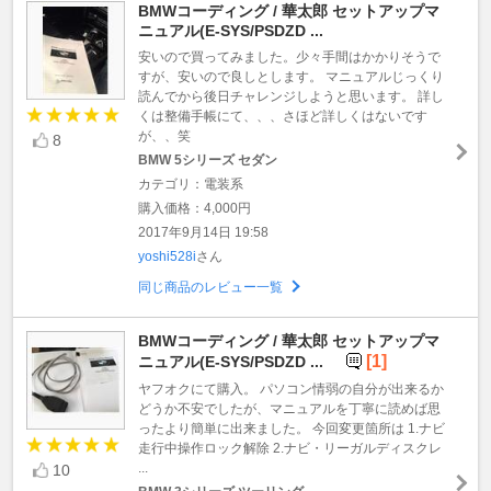
BMWコーディング / 華太郎 セットアップマ
ニュアル(E-SYS/PSDZD ...
安いので買ってみました。少々手間はかかりそうで
すが、安いので良しとします。 マニュアルじっくり
読んでから後日チャレンジしようと思います。 詳し
くは整備手帳にて、、、さほど詳しくはないです
が、、笑
8
BMW 5シリーズ セダン
カテゴリ：電装系
購入価格：4,000円
2017年9月14日 19:58
yoshi528i
さん
同じ商品のレビュー一覧
BMWコーディング / 華太郎 セットアップマ
[1]
ニュアル(E-SYS/PSDZD ...
ヤフオクにて購入。 パソコン情弱の自分が出来るか
どうか不安でしたが、マニュアルを丁寧に読めば思
ったより簡単に出来ました。 今回変更箇所は 1.ナビ
走行中操作ロック解除 2.ナビ・リーガルディスクレ
...
10