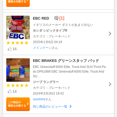
価格を比較する
[1]
EBC RED
イギリスのメーカー ダストがあまり出ない
ホンダ シビックタイプR
カテゴリ：ブレーキパッド
2025年1月6日 04:19
メインクーン
さん
16
EBC BRAKES グリーンスタッフ パッド
EBC Greenstuff 6000 Elite, Truck And SUV Front Pa
ds DP61888 EBC Greenstuff 6000 Elite, Truck And
SU ...
ジープ ラングラー
カテゴリ：ブレーキパッド
14
2024年3月26日 18:42
sorehimi
さん
この商品の
価格を比較する
同じ商品のレビュー一覧