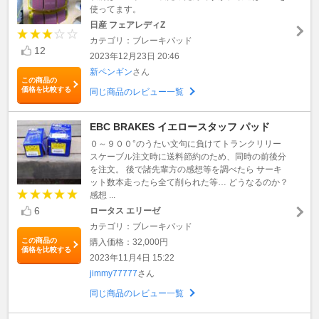
使ってます。
日産 フェアレディZ
カテゴリ：ブレーキパッド
12
2023年12月23日 20:46
新ペンギン
さん
この商品の
価格を比較する
同じ商品のレビュー一覧
EBC BRAKES イエロースタッフ パッド
０～９００°のうたい文句に負けてトランクリリー
スケーブル注文時に送料節約のため、同時の前後分
を注文。 後で諸先輩方の感想等を調べたら サーキ
ット数本走ったら全て削られた等… どうなるのか？
感想 ...
6
ロータス エリーゼ
カテゴリ：ブレーキパッド
この商品の
購入価格：32,000円
価格を比較する
2023年11月4日 15:22
jimmy77777
さん
同じ商品のレビュー一覧