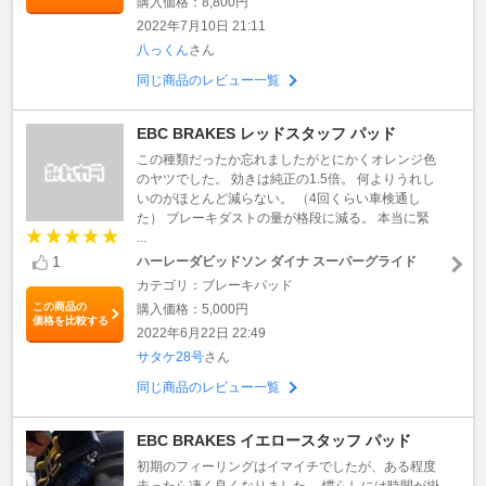
購入価格：8,800円
2022年7月10日 21:11
八っくん
さん
同じ商品のレビュー一覧
EBC BRAKES レッドスタッフ パッド
この種類だったか忘れましたがとにかくオレンジ色
のヤツでした。 効きは純正の1.5倍。 何よりうれし
いのがほとんど減らない。 （4回くらい車検通し
た） ブレーキダストの量が格段に減る。 本当に緊
...
1
ハーレーダビッドソン ダイナ スーパーグライド
カテゴリ：ブレーキパッド
この商品の
購入価格：5,000円
価格を比較する
2022年6月22日 22:49
サタケ28号
さん
同じ商品のレビュー一覧
EBC BRAKES イエロースタッフ パッド
初期のフィーリングはイマイチでしたが、ある程度