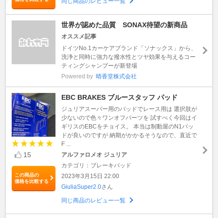
同じ商品のレビュー一覧
世界が認めた品質 SONAX待望の新商品
オススメ記事
ドイツNo.1カーケアブランド「ソナックス」から、
洗浄と同時に強力な撥水性とツヤ効果を与えるコー
ティングシャンプーが新登場
Powered by
晴香堂株式会社
EBC BRAKES ブルースタッフ パッド
ジュリアスーパー用のパッドでレース用は 選択肢が
少ないので色々ワンオフパーツを 試すべく今回はイ
ギリスのEBCをチョイス。 本当は制動屋のN1パッ
ドが良いのですが 納期がかかるそうなので、直近で
F ...
15
アルファロメオ ジュリア
カテゴリ：ブレーキパッド
この商品の
2023年3月15日 22:00
価格を比較する
GiuliaSuper2.0
さん
同じ商品のレビュー一覧