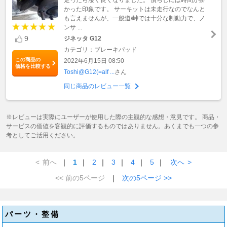
走ったら凄く良くなりました。 慣らしには時間が掛
かった印象です。 サーキットは未走行なのでなんと
も言えませんが、一般道/峠では十分な制動力で、ノ
ンサ ...
9
ジネッタ G12
カテゴリ：ブレーキパッド
この商品の
2022年6月15日 08:50
価格を比較する
Toshi@G12(=alf ...
さん
同じ商品のレビュー一覧
※レビューは実際にユーザーが使用した際の主観的な感想・意見です。 商品・
サービスの価値を客観的に評価するものではありません。あくまでも一つの参
考としてご活用ください。
<
前へ
｜
1
｜
2
｜
3
｜
4
｜
5
｜
次へ
>
<< 前の5ページ
｜
次の5ページ >>
パーツ・整備