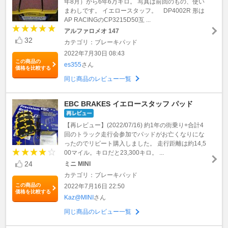
年8月）から6年6万キロ。 写真は前回のもの、使い
まわしです。 イエロースタッフ。 DP4002R 形は
AP RACINGのCP3215D50互 ...
アルファロメオ 147
32
カテゴリ：ブレーキパッド
2022年7月30日 08:43
この商品の
es355
さん
価格を比較する
同じ商品のレビュー一覧
EBC BRAKES イエロースタッフ パッド
【再レビュー】(2022/07/16) 約1年の街乗り+合計4
回のトラック走行会参加でパッドがお亡くなりにな
ったのでリピート購入しました。 走行距離は約14,5
00マイル。キロだと23,300キロ。 ...
24
ミニ MINI
カテゴリ：ブレーキパッド
この商品の
2022年7月16日 22:50
価格を比較する
Kaz@MINI
さん
同じ商品のレビュー一覧