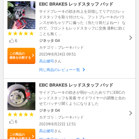
EBC BRAKES レッドスタッフ パッド
サイドブレーキの効き向上を目指してリアだけレッ
ドスタッフを取り付けたら、フットブレーキのバラ
ンスがめちゃリアに偏った（当たり前だよねー） な
ので、フロントもレッドスタッフに交換 過剰に効く
ことも無く ...
6
ジネッタ G4
カテゴリ：ブレーキパッド
この商品の
2023年8月24日 09:51
価格を比較する
高山健司
さん
同じ商品のレビュー一覧
EBC BRAKES レッドスタッフ パッド
サイドブレーキの効きが弱かったためリアにEBCの
レッドスタッフを装着 サイドワイヤーの調整と合わ
せてバッチリ聞くようになりました
ジネッタ G4
カテゴリ：ブレーキパッド
6
2023年8月22日 12:51
高山健司
さん
この商品の
価格を比較する