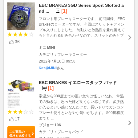
EBC BRAKES 3GD Series Sport Slotted a
[1]
nd ...
フロント用ブレーキローターです。 前回同様、EBC
Brakesのローターですが、今回はスリット＋ディン
プル入りにしました。 制動力と放熱性を兼ね備えて
ると言われる組み合わせなので、スリットのみとブ
...
36
ミニ MINI
カテゴリ：ブレーキローター
2022年7月16日 09:58
Kaz@MINI
さん
EBC BRAKES イエロースタッフ パッド
[1]
常温から900度までの謳い文句は怪しいなあ。 常温
での効きは、思ったほど良くない感じです。多少熱
が入るといい感じなんだけど、長い下りでガンガン
ブレーキ使うといなやな匂いがします。 500度程度
までと ...
17
プジョー 106
カテゴリ：ブレーキパッド
この商品の
価格を比較する