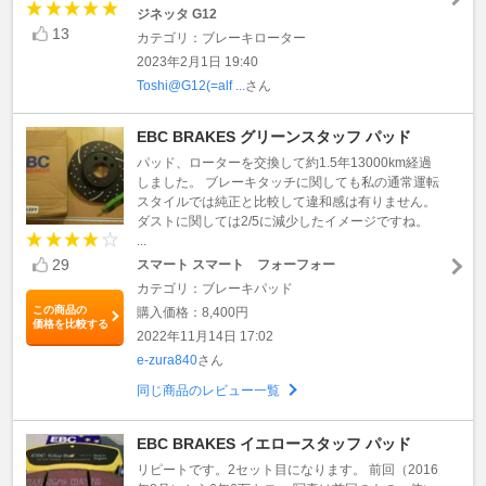
ジネッタ G12
13
カテゴリ：ブレーキローター
2023年2月1日 19:40
Toshi@G12(=alf ...
さん
EBC BRAKES グリーンスタッフ パッド
パッド、ローターを交換して約1.5年13000km経過
しました。 ブレーキタッチに関しても私の通常運転
スタイルでは純正と比較して違和感は有りません。
ダストに関しては2/5に減少したイメージですね。
...
29
スマート スマート フォーフォー
カテゴリ：ブレーキパッド
この商品の
購入価格：8,400円
価格を比較する
2022年11月14日 17:02
e-zura840
さん
同じ商品のレビュー一覧
EBC BRAKES イエロースタッフ パッド
リピートです。2セット目になります。 前回（2016