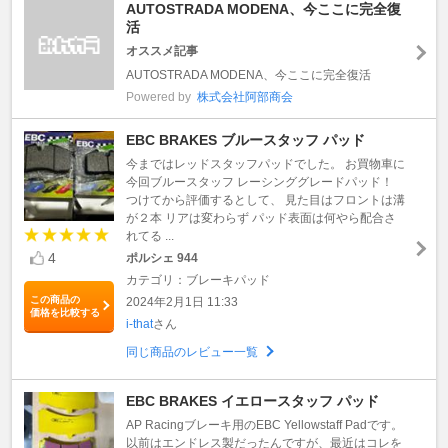
AUTOSTRADA MODENA、今ここに完全復
活
オススメ記事
AUTOSTRADA MODENA、今ここに完全復活
Powered by
株式会社阿部商会
EBC BRAKES ブルースタッフ パッド
今まではレッドスタッフパッドでした。 お買物車に
今回ブルースタッフ レーシンググレードパッド！
つけてから評価するとして、 見た目はフロントは溝
が２本 リアは変わらず パッド表面は何やら配合さ
れてる ...
4
ポルシェ 944
カテゴリ：ブレーキパッド
この商品の
2024年2月1日 11:33
価格を比較する
i-that
さん
同じ商品のレビュー一覧
EBC BRAKES イエロースタッフ パッド
AP Racingブレーキ用のEBC Yellowstaff Padです。
以前はエンドレス製だったんですが、最近はコレを