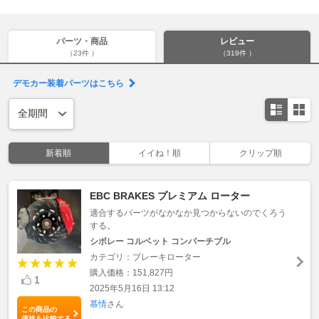
パーツ・商品
レビュー
（23件 ）
（319件 ）
デモカー装着パーツはこちら
新着順
イイね！順
クリップ順
EBC BRAKES プレミアム ローター
適合するパーツがなかなか見つからないのでくろう
する。
シボレー コルベット コンバーチブル
カテゴリ：ブレーキローター
購入価格：151,827円
1
2025年5月16日 13:12
慕情
さん
この商品の
価格を比較する