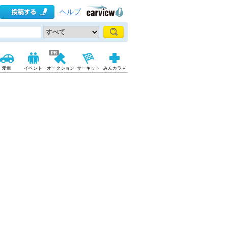
ヘルプ
愛車
イベント
オークション
サーキット
みんカラ＋