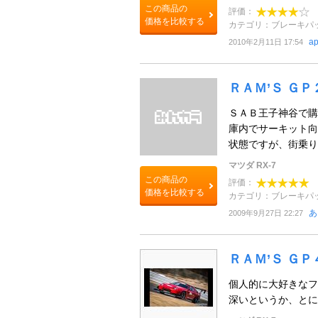
この商品の
評価：
価格を比較する
カテゴリ：ブレーキパ
a
2010年2月11日 17:54
ＲＡＭ’Ｓ ＧＰ
ＳＡＢ王子神谷で購
庫内でサーキット向
状態ですが、街乗り
マツダ RX-7
この商品の
評価：
価格を比較する
カテゴリ：ブレーキパ
あ
2009年9月27日 22:27
ＲＡＭ’Ｓ Ｇ
個人的に大好きなフ
深いというか、とに