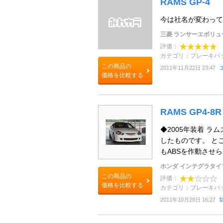
RAMS GP-4
今は社名が変わって
三菱 ランサーエボリュ
評価：
カテゴリ：ブレーキパ
この商品の
2011年11月22日 23:47
価格を比較する
RAMS GP4-8R
◆2005年装着 
したものです。 と
もABSを作動させら
ホンダ インテグラタイ
この商品の
評価：
価格を比較する
カテゴリ：ブレーキパ
t
2011年10月28日 16:27