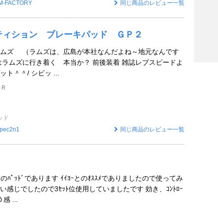
M-FACTORY
同じ商品のレビュー一覧
ティション ブレーキパッド ＧＰ２
ラムズ （ラムズは、広島が本社なんだよね～地元なんです
はラムズに行き着く 本当か？ 前後装着 雑誌レブスピードよ
＾＾/ シビッ ...
‐Ｒ
ッド
spec2n1
同じ商品のレビュー一覧
のﾊﾟｯﾄﾞであります ｲｲﾖｰとのｵｽｽﾒでありましたので使ってみ
感じでしたので3ｾｯﾄ位使用していましたです 効き、ｺﾝﾄﾛｰ
 ...