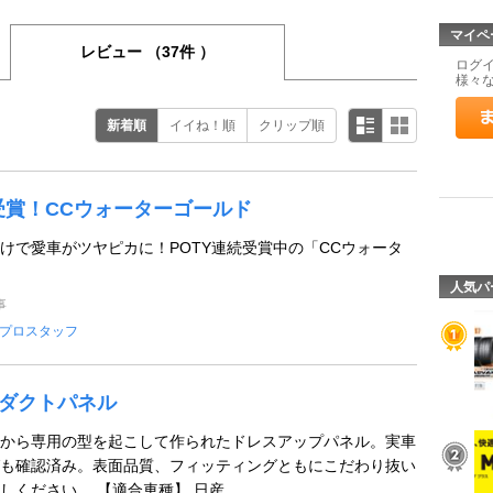
マイペ
レビュー
（37件 ）
ログ
様々
新着順
イイね！順
クリップ順
続受賞！CCウォーターゴールド
けで愛車がツヤピカに！POTY連続受賞中の「CCウォータ
人気パ
事
プロスタッフ
ge ダクトパネル
から専用の型を起こして作られたドレスアップパネル。実車
も確認済み。表面品質、フィッティングともにこだわり抜い
ください。 【適合車種】 日産 ...