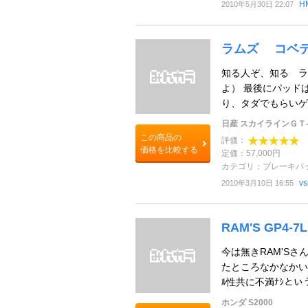
H
2010年5月30日 22:07
ラムズ コベ
知る人ぞ、知る 
よ） 最後にパッド
り、タダでもらいゲット
日産 スカイラインＧＴ
この商品の
評価：
価格を比較する
定価：57,000円
カテゴリ：ブレーキパ
v
2010年3月10日 16:55
RAM'S GP4-7L
今は無きRAM'Sさん
たところなかなかいい
ﾙ性共に不満ﾅｼという感
ホンダ S2000