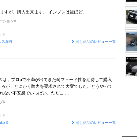
ますが、購入出来ます。 インプレは後ほど。
ーションV
ッド
エス海苔
同じ商品のレビュー一覧
ラムズは，プロμで不満が出てきた耐フェード性を期待して購入
ころが，とにかく踏力を要求されて大変でした。どうやって
れない不安感でいっぱい。ただこ ...
プR
ッド
ake 3
同じ商品のレビュー一覧