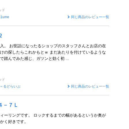
ッド
p1ume
同じ商品のレビュー一覧
２
入。 お世話になったるショップのスタッフさんとお店の在
けの探したらこれかもとｗ まだあたりを付けているような
で踏んでみた感じ、ガツンと効く初 ...
ッド
～るどらいぶ
同じ商品のレビュー一覧
Ｐ４－７Ｌ
ィーリングです。 ロックするまでの幅があるというか奥が
かく好きです。