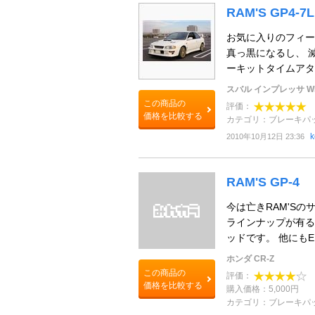
RAM'S GP4-7L
お気に入りのフィー
真っ黒になるし、 
ーキットタイムアタッ
スバル インプレッサ WR
この商品の
評価：
価格を比較する
カテゴリ：ブレーキパ
k
2010年10月12日 23:36
RAM'S GP-4
今は亡きRAM'Sの
ラインナップが有る
ッドです。 他にもEK
ホンダ CR-Z
この商品の
評価：
価格を比較する
購入価格：5,000円
カテゴリ：ブレーキパ