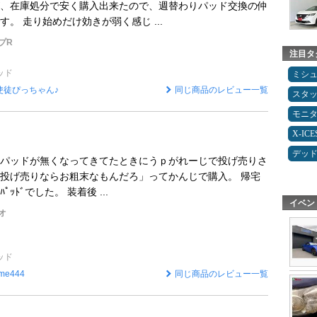
、在庫処分で安く購入出来たので、週替わりパッド交換の仲
。 走り始めだけ効きが弱く感じ ...
プR
注目タ
ッド
ミシ
使徒ぴっちゃん♪
同じ商品のレビュー一覧
スタ
モニ
X-IC
デッ
パッドが無くなってきてたときにうｐがれーじで投げ売りさ
投げ売りならお粗末なもんだろ」ってかんじで購入。 帰宅
ﾊﾟｯﾄﾞでした。 装着後 ...
イベン
オ
ッド
ime444
同じ商品のレビュー一覧