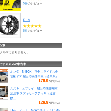
5件
のレビュー
RI-A
5件
のレビュー
た車
クルマはありません。
にオススメの中古車
ホンダ N-BOX 両側スライド片側
電動ドア 届出済未使用車（岐阜県）
179.9
万円
(税込)
スズキ エブリイ 届出済未使用車
禁煙車 スズキセーフティサ（滋賀
県）
126.9
万円
(税込)
日産 ノート Mopコネクトナビ Mo