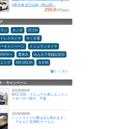
p寒冷地 全方位M（岡山県）
255.0
万円
(税込)
グ
ュラン
ホンダ
ZC33S
ッドレスタイヤ
ＨＩＤ屋
ターキャンペーン
ミシュランタイヤ
ESNOW＋
夏休み
みんカラ登録記念日
ドニング
MICHELIN
ＧＲ86
もっと見る
ト・キャンペーン
2026/08/09
BRZ ZD8 マニュアル車にエンジン
スターター取付 千葉 ...
2026/08/09
ヘッドライトの黄ばみも取れます。
アルカリ洗浄剤 ケーエム ...