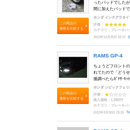
ったパッドでしたが
間に加えたパッドです
ホンダ インテグラタイ
この商品の
評価：
価格を比較する
カテゴリ：ブレーキパ
2013年12月25日 22:17
RAMS GP-4
ちょうどフロントの
れてたので「どうせ
後調べたらｶﾞﾁｻｰｷｯﾄ
ホンダ シビックフェリ
この商品の
評価：
価格を比較する
購入価格：1,980円
カテゴリ：ブレーキパ
T
2012年3月30日 23:15