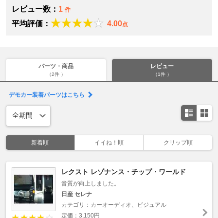
レビュー数：
1
件
平均評価：
4.00
点
パーツ・商品
レビュー
（2件 ）
（1件 ）
デモカー装着パーツはこちら
新着順
イイね！順
クリップ順
レクスト レゾナンス・チップ・ワールド
音質が向上しました。
日産 セレナ
カテゴリ：カーオーディオ、ビジュアル
定価：3,150円