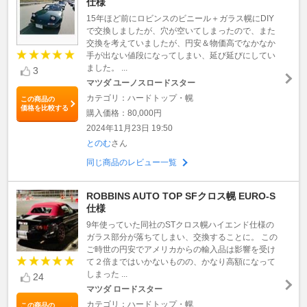
仕様
15年ほど前にロビンスのビニール＋ガラス幌にDIY
で交換しましたが、穴が空いてしまったので、また
交換を考えていましたが、円安＆物価高でなかなか
手が出ない値段になってしまい、延び延びにしてい
ました。 ...
3
マツダ ユーノスロードスター
カテゴリ：ハードトップ・幌
この商品の
価格を比較する
購入価格：80,000円
2024年11月23日 19:50
とのむ
さん
同じ商品のレビュー一覧
ROBBINS AUTO TOP SFクロス幌 EURO-S
仕様
9年使っていた同社のSTクロス幌ハイエンド仕様の
ガラス部分が落ちてしまい、交換することに。 この
ご時世の円安でアメリカからの輸入品は影響を受け
て２倍まではいかないものの、かなり高額になって
しまった ...
24
マツダ ロードスター
カテゴリ：ハードトップ・幌
この商品の