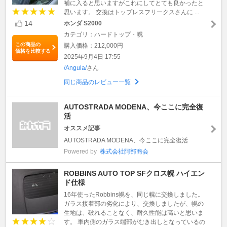
補に入ると思いますがこれにしてとても良かったと
思います。 交換はトップレスフリークスさんに ...
14
ホンダ S2000
カテゴリ：ハードトップ・幌
この商品の
購入価格：212,000円
価格を比較する
2025年9月4日 17:55
/Angula/
さん
同じ商品のレビュー一覧
AUTOSTRADA MODENA、今ここに完全復
活
オススメ記事
AUTOSTRADA MODENA、今ここに完全復活
Powered by
株式会社阿部商会
ROBBINS AUTO TOP SFクロス幌 ハイエン
ド仕様
16年使ったRobbins幌を、同じ幌に交換しました。
ガラス接着部の劣化により、交換しましたが、幌の
生地は、破れることなく、耐久性能は高いと思いま
す。 車内側のガラス端部がむき出しとなっているの