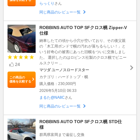
らっくり
さん
同じ商品のレビュー一覧
ROBBINS AUTO TOP SFクロス幌 Zipper-V
仕様
納車したての頃から小穴が空いており、その後父親
の「木工用ボンドで幌の汚れが落ちるらしい！」と
いう好奇心の被害にあった旧幌をついに交換しまし
た。 選択したのはロビンス社製のクロス幌でビニー
ルスクリー ...
24
マツダ ユーノスロードスター
カテゴリ：ハードトップ・幌
この商品の
価格を比較する
購入価格：230,000円
2026年5月10日 06:33
まるた@NA8C
さん
同じ商品のレビュー一覧
ROBBINS AUTO TOP SFクロス幌 STD仕
様
群馬県富岡まで遠征し交換