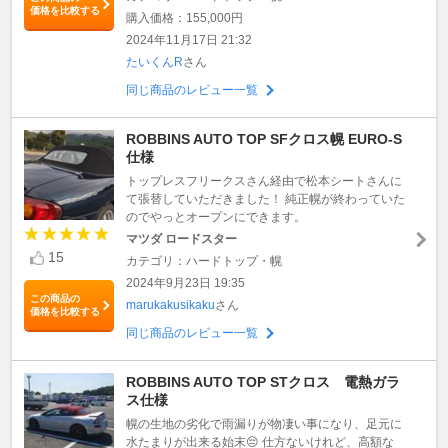
価格を比較する
購入価格：155,000円
2024年11月17日 21:32
たいくんR
さん
同じ商品のレビュー一覧
ROBBINS AUTO TOP SFクロス幌 EURO-S
仕様
トップレスフリークスさん経由で松本シートさんに
て張替していただきました！ 純正幌が終わっていた
のでやっとオープンにできます。
マツダ ロードスター
15
カテゴリ：ハードトップ・幌
2024年9月23日 19:35
この商品の
marukakusikaku
さん
価格を比較する
同じ商品のレビュー一覧
ROBBINS AUTO TOP STクロス 電熱ガラ
ス仕様
幌の生地の劣化で雨漏りが物凄い事になり、足元に
水たまりが出来る始末😔 仕方ないけれど、高額な