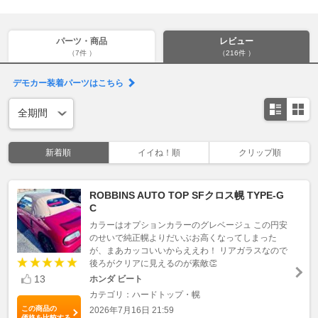
パーツ・商品
レビュー
（7件 ）
（216件 ）
デモカー装着パーツはこちら
新着順
イイね！順
クリップ順
ROBBINS AUTO TOP SFクロス幌 TYPE-G
C
カラーはオプションカラーのグレベージュ この円安
のせいで純正幌よりだいぶお高くなってしまった
が、まあカッコいいからええわ！ リアガラスなので
後ろがクリアに見えるのが素敵👏
13
ホンダ ビート
カテゴリ：ハードトップ・幌
この商品の
2026年7月16日 21:59
価格を比較する