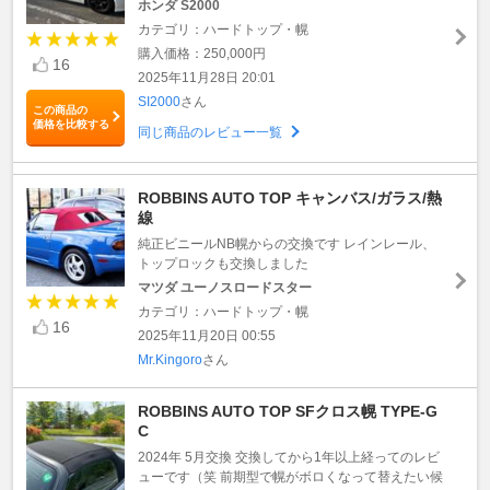
ホンダ S2000
カテゴリ：ハードトップ・幌
購入価格：250,000円
16
2025年11月28日 20:01
SI2000
さん
この商品の
価格を比較する
同じ商品のレビュー一覧
ROBBINS AUTO TOP キャンバス/ガラス/熱
線
純正ビニールNB幌からの交換です レインレール、
トップロックも交換しました
マツダ ユーノスロードスター
カテゴリ：ハードトップ・幌
16
2025年11月20日 00:55
Mr.Kingoro
さん
ROBBINS AUTO TOP SFクロス幌 TYPE-G
C
2024年 5月交換 交換してから1年以上経ってのレビ
ューです（笑 前期型で幌がボロくなって替えたい候