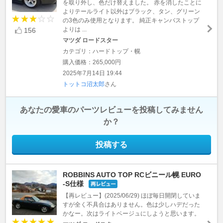
を取り外し、色だけ替えました。 赤を消したことに
よりテールライト以外はブラック、タン、グリーン
の3色のみ使用となります。 純正キャンバストップ
よりは ...
156
マツダ ロードスター
カテゴリ：ハードトップ・幌
購入価格：265,000円
2025年7月14日 19:44
トットコ沼太郎
さん
あなたの愛車のパーツレビューを投稿してみません
か？
投稿する
ROBBINS AUTO TOP RCビニール幌 EURO
-S仕様
【再レビュー】(2025/06/29) ほぼ毎日開閉していま
すが全く不具合はありません。色は少しハデだった
かなー。次はライトベージュにしようと思います。