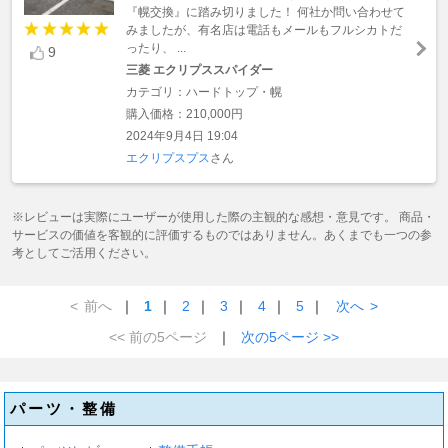
『幌交換』に踏み切りました！ 何社か問い合わせて
みましたが、有名店は電話もメールもフルシカトだ
ったり、 ...
9
三菱 エクリプススパイダー
カテゴリ：ハードトップ・幌
購入価格：210,000円
2024年9月4日 19:04
エクリプスプス
さん
※レビューは実際にユーザーが使用した際の主観的な感想・意見です。 商品・
サービスの価値を客観的に評価するものではありません。あくまでも一つの参
考としてご活用ください。
<
前へ
｜
1
｜
2
｜
3
｜
4
｜
5
｜
次へ
>
<< 前の5ページ
｜
次の5ページ >>
パーツ・整備