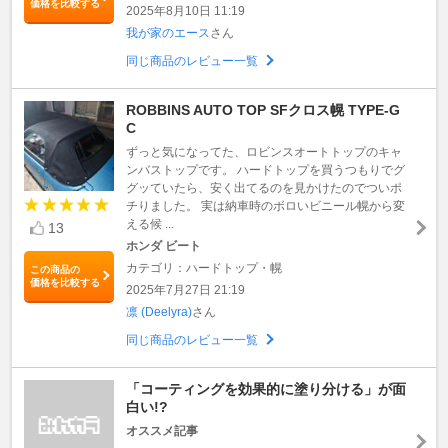
価格を比較する
2025年8月10日 11:19
我が家のエース
さん
同じ商品のレビュー一覧
ROBBINS AUTO TOP SFクロス幌 TYPE-G
C
ずっと気になってた、ロビンスオートトップのキャ
ンバストップです。 ハードトップを買うつもりでグ
グッていたら、安く出てるのを見かけたのでついポ
チりました。 実は納車時のボロいビニール幌から変
える候 ...
13
ホンダ ビート
カテゴリ：ハードトップ・幌
この商品の
価格を比較する
2025年7月27日 21:19
凛 (Deelyra)
さん
同じ商品のレビュー一覧
「コーティングを効果的に塗り分ける」が面
白い!?
オススメ記事