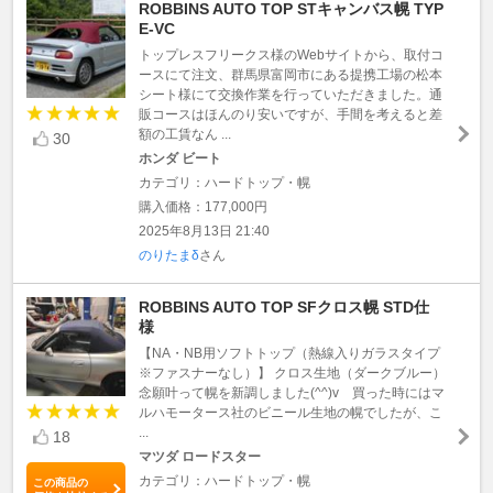
ROBBINS AUTO TOP STキャンバス幌 TYP
E-VC
トップレスフリークス様のWebサイトから、取付コ
ースにて注文、群馬県富岡市にある提携工場の松本
シート様にて交換作業を行っていただきました。通
販コースはほんのり安いですが、手間を考えると差
額の工賃なん ...
30
ホンダ ビート
カテゴリ：ハードトップ・幌
購入価格：177,000円
2025年8月13日 21:40
のりたまδ
さん
ROBBINS AUTO TOP SFクロス幌 STD仕
様
【NA・NB用ソフトトップ（熱線入りガラスタイプ
※ファスナーなし）】 クロス生地（ダークブルー）
念願叶って幌を新調しました(^^)v 買った時にはマ
ルハモータース社のビニール生地の幌でしたが、こ
...
18
マツダ ロードスター
カテゴリ：ハードトップ・幌
この商品の