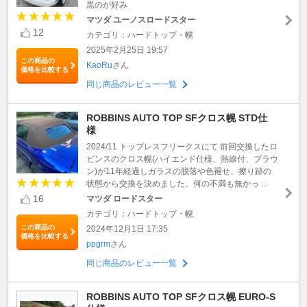
黒のが好み
マツダ ユーノスロードスター
12
カテゴリ：ハードトップ・幌
2025年2月25日 19:57
この商品の
KaoRu
さん
価格を比較する
同じ商品のレビュー一覧
ROBBINS AUTO TOP SFクロス幌 STD仕
様
2024/11 トップレスフリークスにて 前回交換したロ
ビンスのクロス幌(ハイエンド仕様、熱線付、ブラウ
ン)が11年経過しガラスの脱落や色褪せ、擦り跡の
状態から交換を決めました。何の不満も無かっ ...
16
マツダ ロードスター
カテゴリ：ハードトップ・幌
この商品の
2024年12月1日 17:35
価格を比較する
ppgrm
さん
同じ商品のレビュー一覧
ROBBINS AUTO TOP SFクロス幌 EURO-S