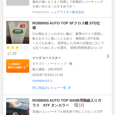
撥水の違いをうまく利用して効果的にコーティング
を使い分ける！おすすめです！
Powered by
シュアラスター株式会社
ROBBINS AUTO TOP SFクロス幌 STD仕
様
穴が開きまくりのボロい幌が、夏季のゲリラ雷雨に
耐えれそうに無いこともあり、梅雨前にDIY交換。
一人でも出来た。 熱帯化した日本の太陽光に少しで
も抗うためにタンを選択。 昼間1時間程度ならいけ
...
23
マツダ ロードスター
カテゴリ：ハードトップ・幌
この商品の
価格を比較する
購入価格：186,000円
2025年7月26日 21:48
cuorepuro
さん
同じ商品のレビュー一覧
ROBBINS AUTO TOP NANB用熱線入りガ
[4]
ラス STF タンカラー
宮城のコンバーチブル研究所で同じくロビンスSTF