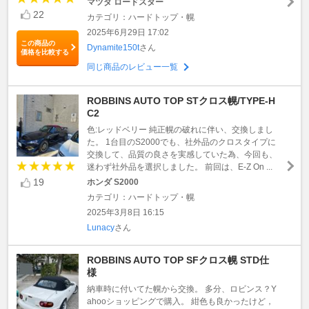
マツダ ロードスター
22
カテゴリ：ハードトップ・幌
2025年6月29日 17:02
この商品の
Dynamite150t
さん
価格を比較する
同じ商品のレビュー一覧
ROBBINS AUTO TOP STクロス幌/TYPE-H
C2
色:レッドベリー 純正幌の破れに伴い、交換しまし
た。 1台目のS2000でも、社外品のクロスタイプに
交換して、品質の良さを実感していた為、今回も、
迷わず社外品を選択しました。 前回は、E-Z On ...
19
ホンダ S2000
カテゴリ：ハードトップ・幌
2025年3月8日 16:15
Lunacy
さん
ROBBINS AUTO TOP SFクロス幌 STD仕
様
納車時に付いてた幌から交換。 多分、ロビンス？Y
ahooショッピングで購入。 紺色も良かったけど，