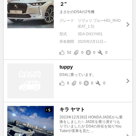
２"
まさかのDS4の2号機
グレード
リヴォリ ブルーHDi_RHD
(EAT_1.5)
型式
3DA-D41YH01
所有期間
2025年2月11日～
52
0
0
0
tuppy
DS4に乗っています。
6
0
0
0
キラ ヤマト
5
+
2023年12月26日 HONDA JADEから乗
換をしました✨ JADEを乗り潰すつも
りでいましたが DS4の存在を知りYou
Tubeや実車を見た ...