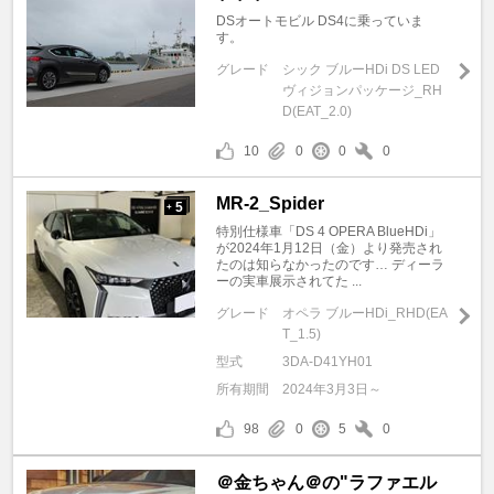
DSオートモビル DS4に乗っていま
す。
グレード
シック ブルーHDi DS LED
ヴィジョンパッケージ_RH
D(EAT_2.0)
10
0
0
0
MR-2_Spider
5
+
特別仕様車「DS 4 OPERA BlueHDi」
が2024年1月12日（金）より発売され
たのは知らなかったのです… ディーラ
ーの実車展示されてた ...
グレード
オペラ ブルーHDi_RHD(EA
T_1.5)
型式
3DA-D41YH01
所有期間
2024年3月3日～
98
0
5
0
＠金ちゃん＠の"ラファエル