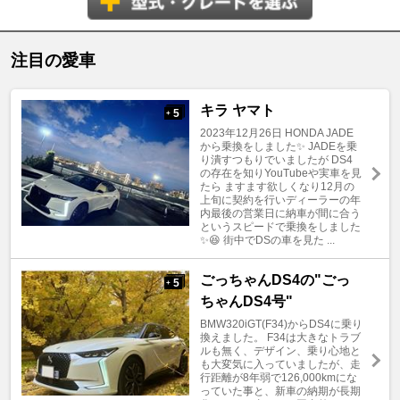
注目の愛車
キラ ヤマト
5
+
2023年12月26日 HONDA JADE
から乗換をしました✨ JADEを乗
り潰すつもりでいましたが DS4
の存在を知りYouTubeや実車を見
たら ますます欲しくなり12月の
上旬に契約を行いディーラーの年
内最後の営業日に納車が間に合う
というスピードで乗換をしました
✨😆 街中でDSの車を見た ...
ごっちゃんDS4の"ごっ
5
+
ちゃんDS4号"
BMW320iGT(F34)からDS4に乗り
換えました。 F34は大きなトラブ
ルも無く、デザイン、乗り心地と
も大変気に入っていましたが、走
行距離が8年弱で126,000kmにな
っていた事と、新車の納期が長期