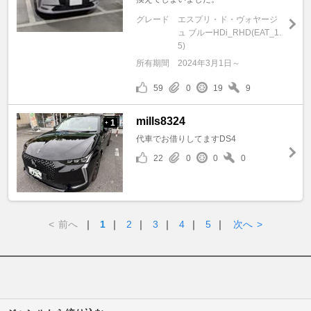
グレード
エスプリ・ド・ヴォヤージ
ュ ブルーHDi_RHD(EAT_1.
5)
所有期間
2024年3月1日～
59
0
19
9
mills8324
1
+
代車でお借りしてますDS4
22
0
0
0
<
前へ
｜
1
｜
2
｜
3
｜
4
｜
5
｜
次へ
>