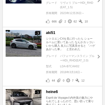
グレード
リヴォリ ブルーHDi_RHD
(EAT_1.5)
所有期間
2023年12月26日～
666
2
62
10
aki51
3
+
シトロエンC4を見に行ったら ショー
ルームに置いてあった なんかカッコい
いから購入 友人に写真見せると 「ハゲ
あがった車」 と言われた
グレード
パフォーマンスライン ブル
ーHDi_RHD(EAT_2.0)
型式
LDA-B7CAH02
所有期間
2018年3月18日～
44
0
7
12
heine6
1
+
Esprit de Voyageの内外装の魅力にや
られてしまったので、思い切って乗り
換えてしまいました。