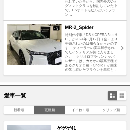
化していた事から、国内外のCセ
グメントクラスを検討していた中
で、DSオートモビルというフラ
ン ...
MR-2_Spider
5
+
特別仕様車「DS 4 OPERA BlueH
Di」が2024年1月12日（金）より
発売されたのは知らなかったので
す… ディーラーの実車展示され
てたインテリアが気に入りまし
た。 「クリオロブラウンナッパ
レザー」は、カカオの最高品種で
あるクリオロ種（Criollo）が由来
の落ち着いたブラウンを基調と ...
愛車一覧
新着順
更新順
イイね！順
クリップ順
ゲゲゲ41