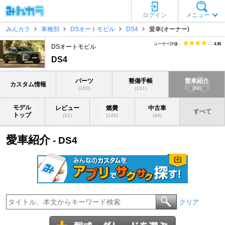
ログイン
メニュー
みんカラ
車種別
DSオートモビル
DS4
愛車(オーナー)
ユーザー評価：
4.35
DSオートモビル
DS4
パーツ
整備手帳
愛車紹介
カスタム情報
(160)
(161)
(68)
モデル
レビュー
燃費
中古車
すべて
トップ
(31)
(146)
(46)
愛車紹介
- DS4
クリア