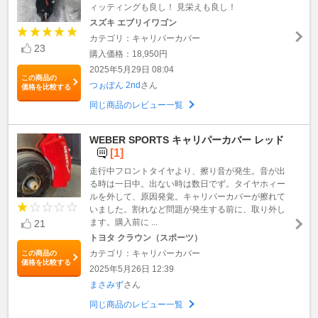
ィッティングも良し！ 見栄えも良し！
スズキ エブリイワゴン
カテゴリ：キャリパーカバー
23
購入価格：18,950円
2025年5月29日 08:04
この商品の
つぉぽん 2nd
さん
価格を比較する
同じ商品のレビュー一覧
WEBER SPORTS キャリパーカバー レッド
[1]
走行中フロントタイヤより、擦り音が発生。音が出
る時は一日中。出ない時は数日でず。タイヤホィー
ルを外して、原因発覚。キャリパーカバーが擦れて
いました。割れなど問題が発生する前に、取り外し
ます。購入前に ...
21
トヨタ クラウン（スポーツ）
カテゴリ：キャリパーカバー
この商品の
価格を比較する
2025年5月26日 12:39
まさみず
さん
同じ商品のレビュー一覧