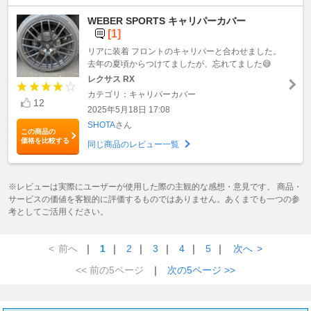
WEBER SPORTS キャリパーカバー
[1]
リアに装着 フロントのキャリパーと合わせました。
去年の夏頃からつけてましたが、忘れてました😅
レクサス RX
カテゴリ：キャリパーカバー
12
2025年5月18日 17:08
SHOTA
さん
この商品の
価格を比較する
同じ商品のレビュー一覧
※レビューは実際にユーザーが使用した際の主観的な感想・意見です。 商品・
サービスの価値を客観的に評価するものではありません。あくまでも一つの参
考としてご活用ください。
<
前へ
｜
1
｜
2
｜
3
｜
4
｜
5
｜
次へ
>
<< 前の5ページ
｜
次の5ページ >>