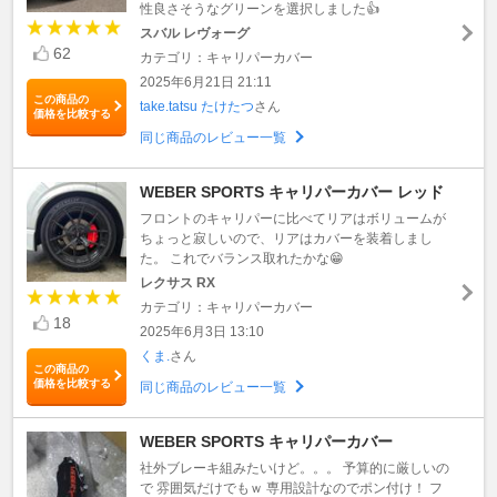
性良さそうなグリーンを選択しました👍
スバル レヴォーグ
62
カテゴリ：キャリパーカバー
2025年6月21日 21:11
この商品の
take.tatsu たけたつ
さん
価格を比較する
同じ商品のレビュー一覧
WEBER SPORTS キャリパーカバー レッド
フロントのキャリパーに比べてリアはボリュームが
ちょっと寂しいので、リアはカバーを装着しまし
た。 これでバランス取れたかな😁
レクサス RX
カテゴリ：キャリパーカバー
18
2025年6月3日 13:10
くま.
さん
この商品の
価格を比較する
同じ商品のレビュー一覧
WEBER SPORTS キャリパーカバー
社外ブレーキ組みたいけど。。。 予算的に厳しいの
で 雰囲気だけでもｗ 専用設計なのでポン付け！ フ