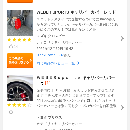
WEBER SPORTS キャリパーカバー レッド
スタットレスタイヤに交換するついでに masaさん
から譲っていただいたキャリパーカバー取付け😊 あ
いにくこのアルミでは見えないけど😅
スズキ クロスビー
カテゴリ：キャリパーカバー
16
2025年12月30日 19:42
BlackCoffee1687
さん
この商品の
価格を比較する
同じ商品のレビュー一覧
ＷＥＢＥＲｓｐｏｒｔｓ キャリパーカバー
[1]
諸事情により3ヶ月程、みんカラお休みさせて頂き
ます ＊みん友さん向けに別途ブログアップします
🙇‍♂️ お休み前の最後のパツレです🛞 こちらのキャリ
パーカバーとは別に同じタイプのカバーを自家塗装
...
111
トヨタ プリウス
カテゴリ：キャリパーカバー