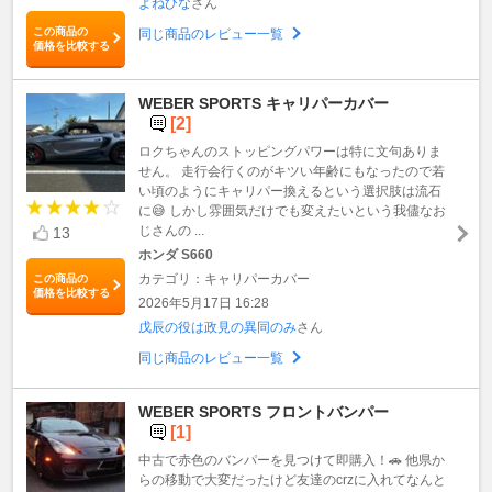
よねひな
さん
この商品の
同じ商品のレビュー一覧
価格を比較する
WEBER SPORTS キャリパーカバー
[2]
ロクちゃんのストッピングパワーは特に文句ありま
せん。 走行会行くのがキツい年齢にもなったので若
い頃のようにキャリパー換えるという選択肢は流石
に😅 しかし雰囲気だけでも変えたいという我儘なお
じさんの ...
13
ホンダ S660
カテゴリ：キャリパーカバー
この商品の
価格を比較する
2026年5月17日 16:28
戊辰の役は政見の異同のみ
さん
同じ商品のレビュー一覧
WEBER SPORTS フロントバンパー
[1]
中古で赤色のバンパーを見つけて即購入！🚗 他県か
らの移動で大変だったけど友達のcrzに入れてなんと