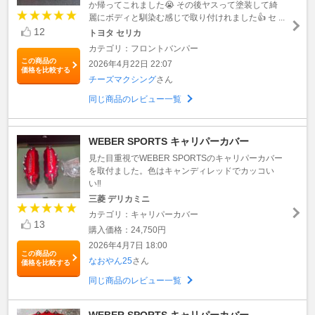
か帰ってこれました😭 その後ヤスって塗装して綺
麗にボディと馴染む感じで取り付けれました👍 セ ...
12
トヨタ セリカ
カテゴリ：フロントバンパー
この商品の
2026年4月22日 22:07
価格を比較する
チーズマクシング
さん
同じ商品のレビュー一覧
WEBER SPORTS キャリパーカバー
見た目重視でWEBER SPORTSのキャリパーカバー
を取付ました。色はキャンディレッドでカッコい
い‼️
三菱 デリカミニ
カテゴリ：キャリパーカバー
13
購入価格：24,750円
2026年4月7日 18:00
この商品の
なおやん25
さん
価格を比較する
同じ商品のレビュー一覧
WEBER SPORTS キャリパーカバー