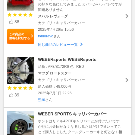
の好きな色にしてみました カバーがバレバレですが
問題ありません
スバル レヴォーグ
38
カテゴリ：キャリパーカバー
2025年7月26日 15:56
この商品の
tomorevo
さん
価格を比較する
同じ商品のレビュー一覧
WEBERsports WEBERsports
品番 : AF3/B172R6 色 : RED
マツダ ロードスター
カテゴリ：キャリパーカバー
購入価格：48,000円
2025年7月1日 22:26
39
朔羅
さん
WEBER SPORTS キャリパーカバー
ホントはリアル4POTキャリパーとか付けたいです
が他にお金回せなくなるし見た目だけで良いってこ
とで購入しました クールグレーカーキと何となく相