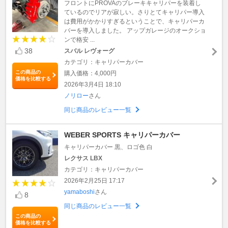
フロントにPROVAのブレーキキャリパーを装着し
ているのでリアが寂しい。さりとてキャリパー導入
は費用がかかりすぎるということで、キャリパーカ
バーを導入しました。 アップガレージのオークショ
ンで格安 ...
38
スバル レヴォーグ
カテゴリ：キャリパーカバー
この商品の
購入価格：4,000円
価格を比較する
2026年3月4日 18:10
ノリロー
さん
同じ商品のレビュー一覧
WEBER SPORTS キャリパーカバー
キャリパーカバー 黒、ロゴ色 白
レクサス LBX
カテゴリ：キャリパーカバー
2026年2月25日 17:17
yamaboshi
さん
8
同じ商品のレビュー一覧
この商品の
価格を比較する