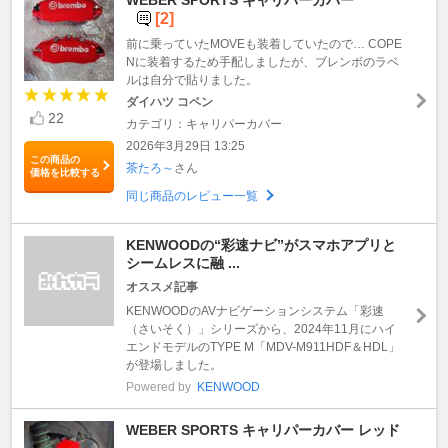
[2]
前に乗っていたMOVEも装着していたので… COPE
Nに装着するため手配しましたが、ブレンボのラベ
ルは自分で貼りました。
ダイハツ コペン
22
カテゴリ：キャリパーカバー
2026年3月29日 13:25
この商品の
茶たろ～
さん
価格を比較する
同じ商品のレビュー一覧
KENWOODの“彩速ナビ”がスマホアプリと
シームレスに融 ...
オススメ記事
KENWOODのAVナビゲーションシステム「彩速
（さいそく）」シリーズから、2024年11月にハイ
エンドモデルのTYPE M「MDV-M911HDF＆HDL」
が登場しました。
Powered by
KENWOOD
WEBER SPORTS キャリパーカバー レッド