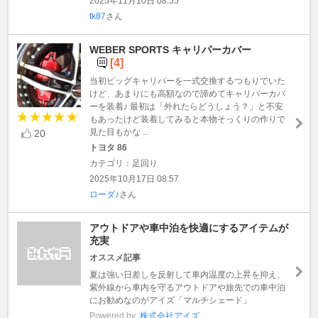
2025年11月10日 08:55
tk87
さん
WEBER SPORTS キャリパーカバー
[4]
当初ビッグキャリパーを一式交換するつもりでいた
けど、あまりにも高額なので諦めてキャリパーカバ
ーを装着♪ 最初は「外れたらどうしょう？」と不安
もあったけど装着してみると本物そっくりの作りで
見た目もかな ...
20
トヨタ 86
カテゴリ：足回り
2025年10月17日 08:57
ローダ♪
さん
アウトドアや車中泊を快適にするアイテムが
充実
オススメ記事
夏は強い日差しを反射して車内温度の上昇を抑え、
紫外線から車内を守るアウトドアや旅先での車中泊
にお勧めなのがアイズ「マルチシェード」
Powered by
株式会社アイズ