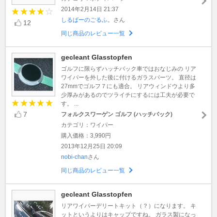
2014年2月14日 21:37
しるばーのごるふ。
さん
12
同じ商品のレビュー一覧
gecleant Glasstopfen
ゴルフに限らずハッチバック車ではおなじみの リア
ワイパーを外した後に付けるガラスパーツ。 直径は
27mmでゴルフ７にも適合。 リアウィンドウより多
少厚みがあるのでツライチにするには工夫が必要で
す。 ...
7
フォルクスワーゲン ゴルフ (ハッチバック)
カテゴリ：ワイパー
購入価格：3,990円
2013年12月25日 20:09
nobi-chan
さん
同じ商品のレビュー一覧
gecleant Glasstopfen
リアワイパーデリートキット（？）になります。 キ
ットというよりはキャップですね。 ガラス製になっ