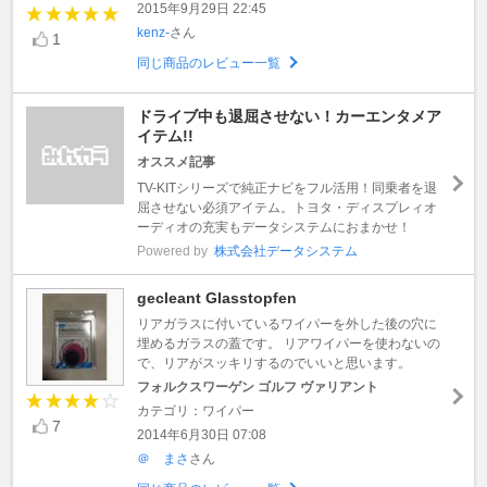
2015年9月29日 22:45
kenz-
さん
1
同じ商品のレビュー一覧
ドライブ中も退屈させない！カーエンタメア
イテム!!
オススメ記事
TV-KITシリーズで純正ナビをフル活用！同乗者を退
屈させない必須アイテム。トヨタ・ディスプレィオ
ーディオの充実もデータシステムにおまかせ！
Powered by
株式会社データシステム
gecleant Glasstopfen
リアガラスに付いているワイパーを外した後の穴に
埋めるガラスの蓋です。 リアワイパーを使わないの
で、リアがスッキリするのでいいと思います。
フォルクスワーゲン ゴルフ ヴァリアント
カテゴリ：ワイパー
7
2014年6月30日 07:08
＠ まさ
さん