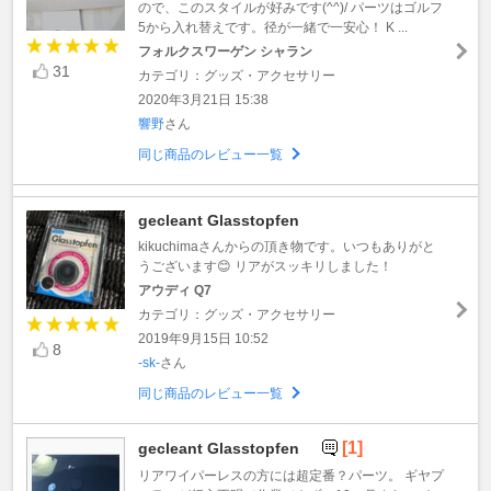
ので、このスタイルが好みです(^^)/ パーツはゴルフ
5から入れ替えです。径が一緒で一安心！ K ...
フォルクスワーゲン シャラン
31
カテゴリ：グッズ・アクセサリー
2020年3月21日 15:38
響野
さん
同じ商品のレビュー一覧
gecleant Glasstopfen
kikuchimaさんからの頂き物です。いつもありがと
うございます😊 リアがスッキリしました！
アウディ Q7
カテゴリ：グッズ・アクセサリー
2019年9月15日 10:52
8
-sk-
さん
同じ商品のレビュー一覧
[1]
gecleant Glasstopfen
リアワイパーレスの方には超定番？パーツ。 ギヤプ