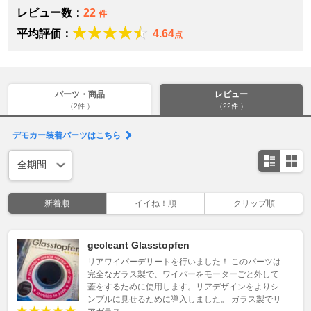
レビュー数：
22
件
平均評価：
4.64
点
パーツ・商品
レビュー
（2件 ）
（22件 ）
デモカー装着パーツはこちら
新着順
イイね！順
クリップ順
gecleant Glasstopfen
リアワイパーデリートを行いました！ このパーツは
完全なガラス製で、ワイパーをモーターごと外して
蓋をするために使用します。リアデザインをよりシ
ンプルに見せるために導入しました。 ガラス製でリ