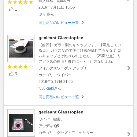
購入価格：3,800円
2016年7月11日 18:56
1
ぶり.
さん
同じ商品のレビュー一覧
gecleant Glasstopfen
【総評】 ガラス製のキャップです。 【満足してい
る点】 ガラスなので後付け感が薄れてるかな？ ゴ
ムキャップとは比べられません。 【不満な点】 リ
アガラスの曲面と微妙に・・・仕方ないよね。
フォルクスワーゲン アップ！
3
カテゴリ：ワイパー
2016年5月7日 21:55
fuyu-gaki
さん
同じ商品のレビュー一覧
gecleant Glasstopfen
ワイパー撤去。
アウディ Q5
カテゴリ：グッズ・アクセサリー