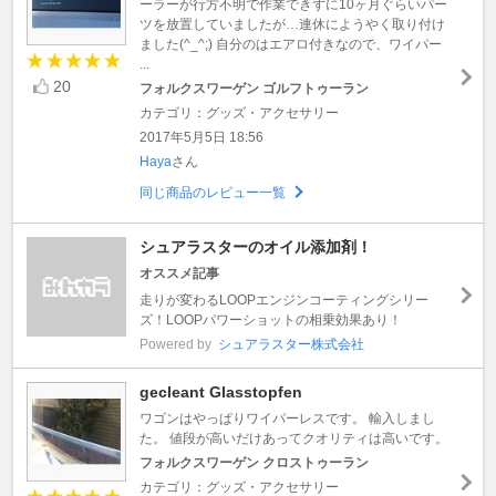
ーラーが行方不明で作業できずに10ヶ月ぐらいパー
ツを放置していましたが…連休にようやく取り付け
ました(^_^;) 自分のはエアロ付きなので、ワイパー
...
20
フォルクスワーゲン ゴルフトゥーラン
カテゴリ：グッズ・アクセサリー
2017年5月5日 18:56
Haya
さん
同じ商品のレビュー一覧
シュアラスターのオイル添加剤！
オススメ記事
走りが変わるLOOPエンジンコーティングシリー
ズ！LOOPパワーショットの相乗効果あり！
Powered by
シュアラスター株式会社
gecleant Glasstopfen
ワゴンはやっぱりワイパーレスです。 輸入しまし
た。 値段が高いだけあってクオリティは高いです。
フォルクスワーゲン クロストゥーラン
カテゴリ：グッズ・アクセサリー