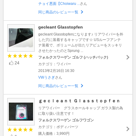
チョイ悪面【Choiwaru ...
さん
同じ商品のレビュー一覧
gecleant Glasstopfen
gecleant Glasstopfenになります♪ リアワイパーを外
した穴に装着するキャップです☆ USルーフアンテ
ナ装着で、ボリュームが出たリアビューをスッキリ
させたかったのとSprung ...
フォルクスワーゲン ゴルフ (ハッチバック)
24
カテゴリ：ワイパー
2013年2月16日 16:30
VWうさぎ
さん
同じ商品のレビュー一覧
ｇｅｃｌｅａｎｔ Ｇｌａｓｓｔｏｐｆｅｎ
リアワイパー グラスホールキャップ ガラス製の為
に取り扱い注意です！
フォルクスワーゲン ゴルフワゴン
カテゴリ：ボディパーツ
購入価格：3,990円