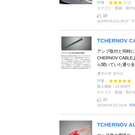
評価：
カテゴリ：配線・取付
10
て
2023年4月22日 09:37
TCHERNOV CA
アンプ取付と同時に
CHERNOV CA
ら聞いていた通り全体
ダイハツ コペン
評価：
購入価格：24,000円
カテゴリ：配線・取付
27
RI
2022年9月3日 18:26
TCHERNOV A