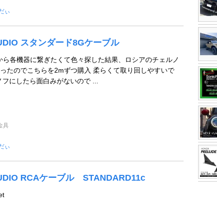
-だぃ
AUDIO スタンダード8Gケーブル
Xから各機器に繋ぎたくて色々探した結果、ロシアのチェルノ
ったのでこちらを2mずつ購入 柔らくて取り回しやすいで
ノフにしたら面白みがないので ...
金具
-だぃ
UDIO RCAケーブル STANDARD11c
t