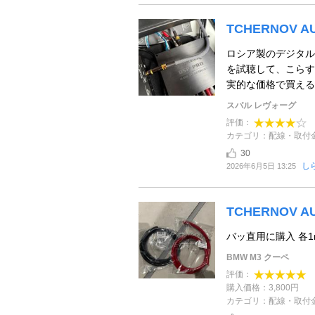
TCHERNOV AUD
ロシア製のデジタル
を試聴して、こらす
実的な価格で買えるこ
スバル レヴォーグ
評価：
カテゴリ：配線・取付
30
し
2026年6月5日 13:25
TCHERNOV 
バッ直用に購入 各
BMW M3 クーペ
評価：
購入価格：3,800円
カテゴリ：配線・取付