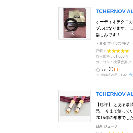
TCHERNOV AU
オーディオテクニカ製
ブルになります。 
楽しみです！
トヨタ プリウスPHV
評価：
購入価格：61,000円
カテゴリ：携帯音楽プ
[1]
39
金
2019年6月26日 21:32
TCHERNOV AUD
【総評】 とある事
品。 今まで使って
2015年の年末でした
日産 ジューク