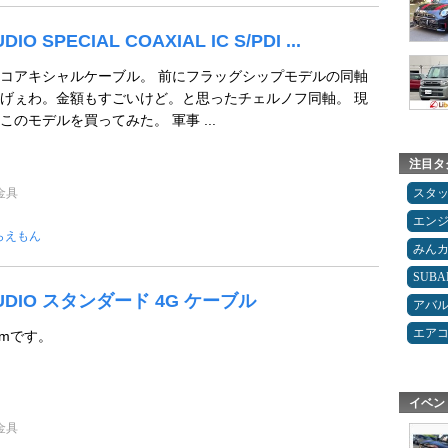
IO SPECIAL COAXIAL IC S/PDI ...
コアキシャルケーブル。 前にフラッグシップモデルの同軸
げぇわ。金額もすごいけど。と思ったチェルノフ同軸。 現
のモデルを買ってみた。 軍事 ...
注目タ
金具
スタ
エン
らえもん
みん
SUBA
AUDIO スタンダード 4G ケーブル
アバ
エア
1mです。
イベン
金具