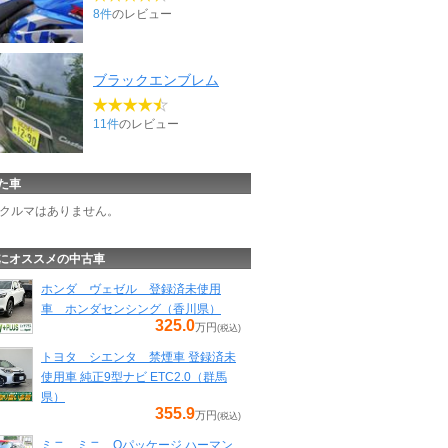
8件
のレビュー
ブラックエンブレム
11件
のレビュー
た車
クルマはありません。
にオススメの中古車
ホンダ ヴェゼル 登録済未使用
車 ホンダセンシング（香川県）
325.0
万円
(税込)
トヨタ シエンタ 禁煙車 登録済未
使用車 純正9型ナビ ETC2.0（群馬
県）
355.9
万円
(税込)
ミニ ミニ Oパッケージ ハーマン