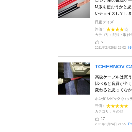
ロシア産の電源ケー
M版を使おうかと思
いチョイスしてしまう
日産 デイズ
評価：
カテゴリ：配線・取付
5
腰
2021年2月26日 23:02
TCHERNOV CA
高級ケーブルは買う
比べると音質が全く
変わると思ってなかっ
ホンダ シビック (ハッ
評価：
カテゴリ：その他
17
R
2021年1月24日 21:55