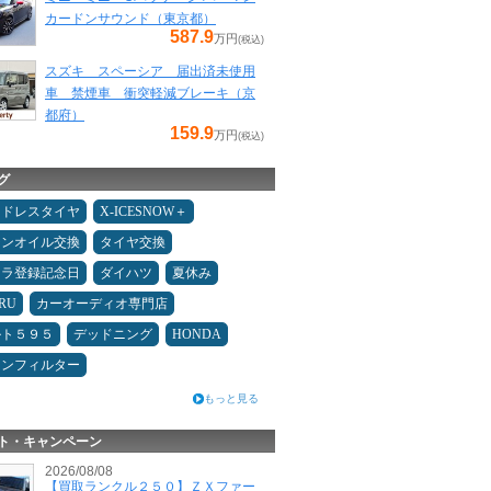
カードンサウンド（東京都）
587.9
万円
(税込)
スズキ スペーシア 届出済未使用
車 禁煙車 衝突軽減ブレーキ（京
都府）
159.9
万円
(税込)
グ
ッドレスタイヤ
X-ICESNOW＋
ジンオイル交換
タイヤ交換
カラ登録記念日
ダイハツ
夏休み
RU
カーオーディオ専門店
ルト５９５
デッドニング
HONDA
コンフィルター
もっと見る
ト・キャンペーン
2026/08/08
【買取ランクル２５０】ＺＸファー