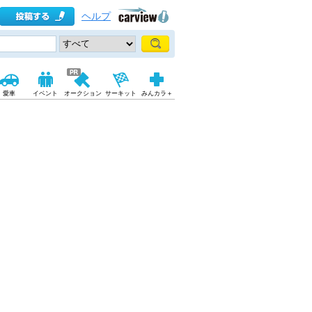
ヘルプ
愛車
イベント
オークション
サーキット
みんカラ＋