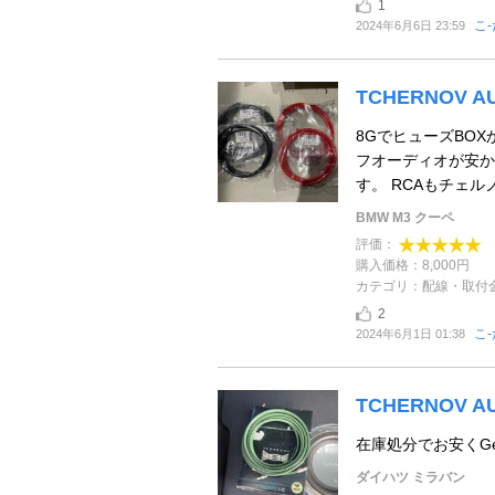
1
こ
2024年6月6日 23:59
TCHERNOV 
8GでヒューズBO
フオーディオが安か
す。 RCAもチェル
BMW M3 クーペ
評価：
購入価格：8,000円
カテゴリ：配線・取付
2
こ
2024年6月1日 01:38
TCHERNOV A
在庫処分でお安くGe
ダイハツ ミラバン