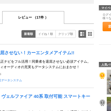
マイペ
ログ
レビュー
（17件 ）
様々
新着順
イイね！順
クリップ順
屈させない！カーエンタメアイテム!!
ズで純正ナビをフル活用！同乗者を退屈させない必須アイテム。
人気パ
ィオーディオの充実もデータシステムにおまかせ！
事
社データシステム
 ヴェルファイア 40系 取付可能 スマートキー