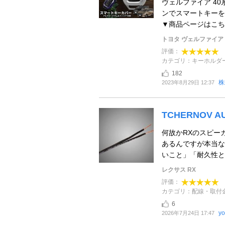
ヴェルファイア 4
ンでスマートキーを
▼商品ページはこちら htt
トヨタ ヴェルファイア
評価：
カテゴリ：キーホルダ
182
株
2023年8月29日 12:37
TCHERNOV AUD
何故かRXのスピー
あるんですが本当な
いこと」「耐久性と
レクサス RX
評価：
カテゴリ：配線・取付
6
yo
2026年7月24日 17:47