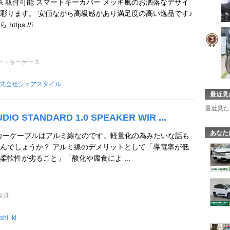
0系 取付可能 スマートキーカバー メッキ風のお洒落なデザイ
彩ります。 安価ながら高級感があり満足度の高い逸品です♪
ps://i ...
ー・キーケース
式会社シェアスタイル
最近見
最近見た
IO STANDARD 1.0 SPEAKER WIR ...
あなた
カーケーブルはアルミ線なのです。軽量化の為みたいな話も
んでしょうか？ アルミ線のデメリットとして「導電率が低
柔軟性が劣ること」「酸化や腐食によ ...
金具
shi_ki