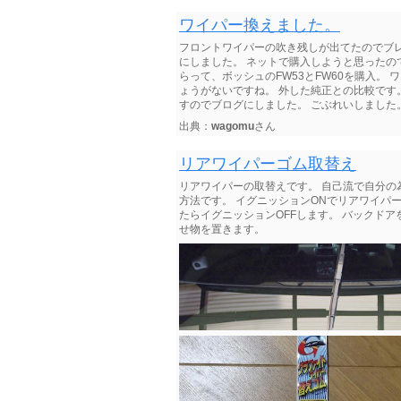
ワイパー換えました。
フロントワイパーの吹き残しが出てたのでブ
にしました。 ネットで購入しようと思ったの
らって、ボッシュのFW53とFW60を購入。
ょうがないですね。 外した純正との比較です
すのでブログにしました。 ごぶれいしました
出典：
wagomu
さん
リアワイパーゴム取替え
リアワイパーの取替えです。 自己流で自分の
方法です。 イグニッションONでリアワイパ
たらイグニッションOFFします。 バックド
せ物を置きます。