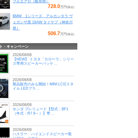
フルエアロ（岐阜県）
728.0
万円
(税込)
BMW 1シリーズ アルカンタラ ヴ
ェガンザ黒 18AW タイヤプ（神奈川
県）
506.7
万円
(税込)
ト・キャンペーン
2026/08/08
【NEW】 トヨタ「カローラ」シリー
ズ専用スピーカーパッケ ...
2026/08/08
製品販売のみも開始！MINI LCI2スタ
イル LEDブラ ...
2026/08/08
ホンダ プレリュード【型式：BF1
（年式：R7.9～）】専 ...
2026/08/08
ハスラー ハイエンドスピーカー取