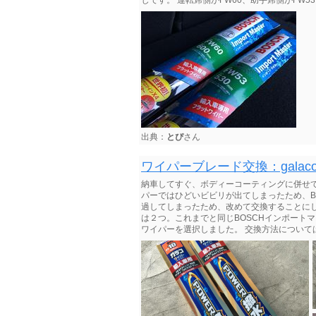
じです。 運転席側がFW60、助手席側がFW5
出典：
とぴ
さん
ワイパーブレード交換：gala
納車してすぐ、ボディーコーティングに併せ
パーではひどいビビリが出てしまったため、B
過してしまったため、改めて交換することに
は２つ。これまでと同じBOSCHインポートマスタ
ワイパーを選択しました。 交換方法について