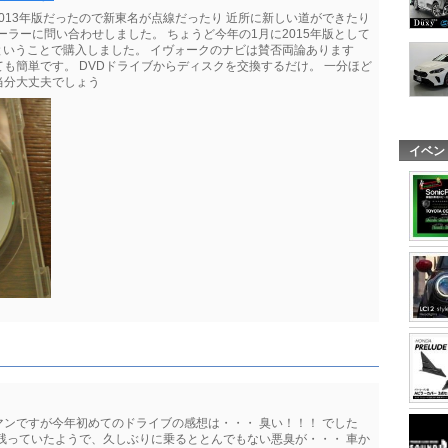
-2013年版だったので新東名が点線だったり 近所に新しい道ができたり
ィーラーに問い合わせしました。 ちょうど今年の1月に2015年版として
るということで購入しました。 イヴォークのナビは賛否両論あります
も簡単です。 DVDドライブからディスクを交換するだけ。 一分ほど
当分大丈夫でしょう
イベン
ンですが今年初めてのドライブの感想は・・・ 臭い！！！ でした
残っていたようで、久しぶりに乗るととんでもない悪臭が・・・ 車か