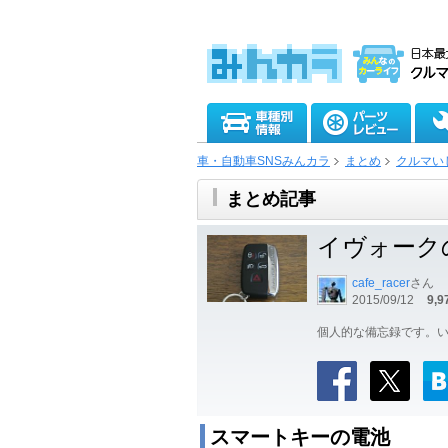
車・自動車SNSみんカラ
まとめ
クルマい
まとめ記事
イヴォーク
cafe_racer
さん
2015/09/12
9,9
個人的な備忘録です。
スマートキーの電池