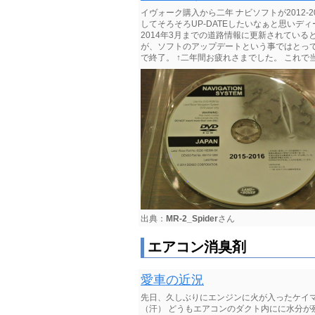
イヴォーク購入から二年 ナビソフトが2012
してそろそろUP-DATEしたいなぁと思いデ
2014年3月までの道路情報に更新されてい
が、ソフトのアップデートという事ではとって
で終了。 ↑二年間お疲れさまでした。 これで
出典：
MR-2_Spider
さん
エアコン消臭剤
愛車の近況
先日、久しぶりにエンジンに火が入ったケイマ
（汗） どうもエアコンのダクト内にに水分が