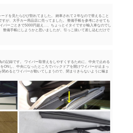
レードを見たらひび割れてました。 納車されて２年なので替えること
ですが、大手カー用品店に売ってました。 整備手帳を参考にさせても
 ワイパーごときで5000円超え…、ちょっとイタイですが輸入車なのでし
。 整備手帳にしようかと思いましたが、引っこ抜いて差し込むだけで
。
為の記録です。 ワイパー取替えをしやすくするために、中央で止める
ーをONし、中央になったところでバックドアを開けワイパーが止まっ
アを閉めるとワイパーが動いてしまうので、閉まりきらないように噛ま