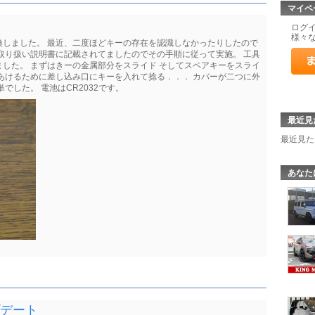
マイペ
ログ
様々
換しました。 最近、二度ほどキーの存在を認識しなかったりしたので
取り扱い説明書に記載されてましたのでその手順に従って実施。 工具
した。 まずはきーの金属部分をスライド そしてスペアキーをスライ
あけるために差し込み口にキーを入れて捻る．．． カバーが二つに外
でした。 電池はCR2032です。
最近見
最近見た
あなた
プデート