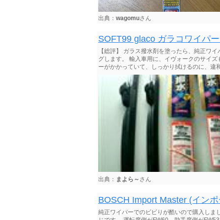
出典：
wagomu
さん
SOFT99 glaco ガラコワ
【総評】 ガラス撥水剤を塗ったら、純正ワ
グします。 輸入車用に、イヴォークのサイズ
ーがかかっていて、しっかり拭けるのに、違和
出典：
まよら～
さん
BOSCH Import Master (
純正ワイパーでのビビりが酷いので購入しま