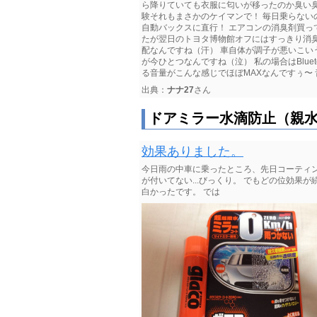
ら降りていても衣服に匂いが移ったのか臭い臭
験それもまさかのケイマンで！ 毎日乗らない
自動バックスに直行！ エアコンの消臭剤買ってきました
たが翌日のトヨタ博物館オフにはすっきり消臭
配なんですね（汗） 車自体が調子が悪いこい
が今ひとつなんですね（泣） 私の場合はBlue
る音量がこんな感じでほぼMAXなんですぅ〜 音
出典：
ナナ27
さん
ドアミラー水滴防止（親
効果ありました。
今日雨の中車に乗ったところ、先日コーティン
が付いてない...びっくり。 でもどの位効果
白かったです。 では