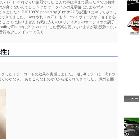
い（汗） それぐらい強烈でした こんな事は今まで乗った車では初体
のが良くないんでしょうけど ケータハムの見学後にたまらずスーパー
〜 P1010978 posted by (C)ナナ27 取説通りにやってみまし
できてました。 やれやれ（冷汗） もう一つ イヴォークがチョイと心
うことではありません お気に入りのメリディアンのオーディオの調子
toothでiPhoneにダウンロードした音楽を聴いていますが最近聴いてい
質も少しノイジーで良く ...
水性）
グしたミラーコートの効果を実感しました。 凄い‼️ミラーに一滴も水
が続くのかなぁ。 あとこんなものがDから送られてきました。 意外と面
ニュー