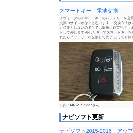
スマートキー 電池交換
イヴォークのスマートキーのバッテリーを交
交換のサインかな？と思います。 交換方法は
も必要としないのでとても簡単に作業完了しま
ドして外します 外したキーでスマートキーを
れたらバッテリーを交換して終了 とっても簡単
出典：
MR-2_Spider
さん
ナビソフト更新
ナビソフト2015-2016 アッ