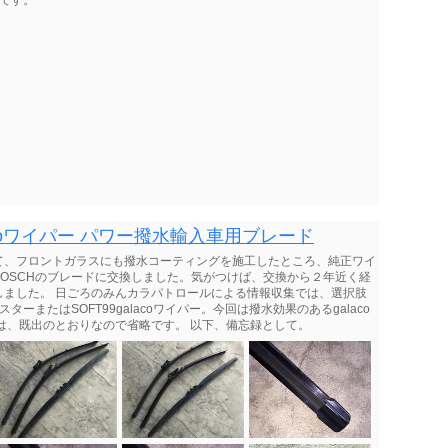
3です。
coワイパー パワー撥水輸入車用ブレード
て、フロントガラスにも撥水コーティングを施工したところ、純正ワイ
OSCHのブレードに交換しました。気がつけば、交換から２年近く経
しました。 日ごろのみんカラパトロールによる情報収集では、選択肢
ーまたはSOFT99galacoワイパー。今回は撥水効果のあるgalaco
は、既出のとおりなので省略です。 以下、備忘録として。