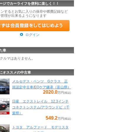
ージでカーライフを便利に楽しく！！
インするとお気に入りの保存や燃費記録など
な管理が出来るようになります
ログイン
た車
クルマはありません。
にオススメの中古車
メルセデス・ベンツ Gクラス 正
規認定中古車/EQケア継承（富山県）
2020.0
万円
(税込)
日産 エクストレイル 12.3インチ
コネクトシステム/アラウンドビ（千
葉県）
549.2
万円
(税込)
トヨタ アルファード モデリスタ