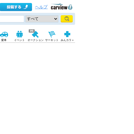
ヘルプ
愛車
イベント
オークション
サーキット
みんカラ＋