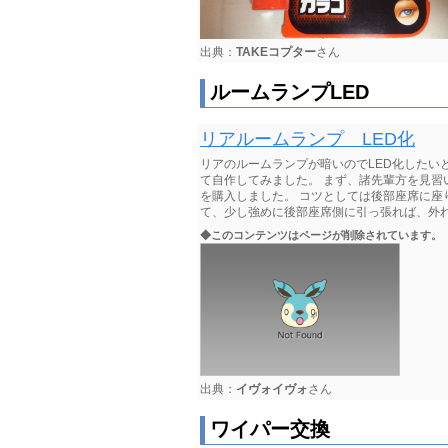
出典：
TAKEコプター
さん
ルームランプLED
リアルームランプ LED化
リアのルームランプが暗いのでLED化したい
て自作してみました。 まず、諸先輩方を見習
を購入しました。 コツとしては後部座席に
て、少し強めに後部座席側に引っ張れば、外
◆このコンテンツはページが削除されています。
出典：
イヴォイヴォ
さん
ワイパー交換