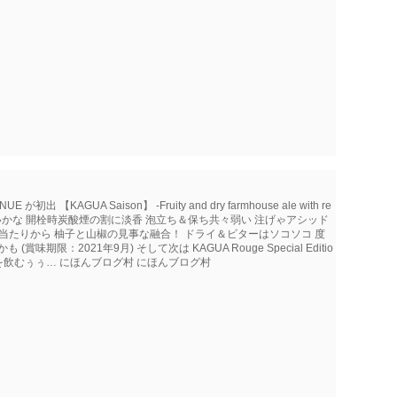
【KAGUA Saison】 -Fruity and dry farmhouse ale with re
らビール扱いかな 開栓時炭酸煙の割に淡香 泡立ち＆保ち共々弱い 注げゃアシッド
当たりから 柚子と山椒の見事な融合！ ドライ＆ビターはソコソコ 度
期限：2021年9月) そして次は KAGUA Rouge Special Editio
月)を飲むぅぅ… にほんブログ村 にほんブログ村