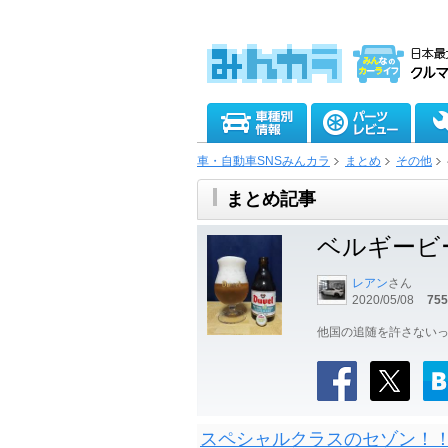
車・自動車SNSみんカラ
まとめ
その他
まとめ記事
ベルギービ
レアン
さん
2020/05/08
755
他国の追随を許さないっ
スペシャルクラスのセゾン！