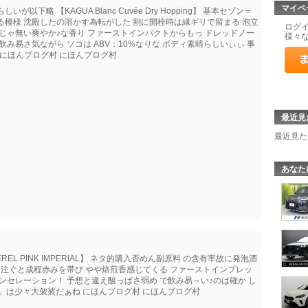
マイペ
略 【KAGUA Blanc Cuvée Dry Hopping】 基本セゾン＝
る模様 沈殿したの溶かす為転がした 割に開栓時は縁ギリで留まる 泡立
ログ
じゃ無い爽やか♪な香り ファーストインパクトからもっ ドレッドノー
様々
み易さ気ながら ソコは ABV：10%なりな ボディ素晴らしいぃぃ 事
わ にほんブログ村 にほんブログ村
最近見
最近見た
あなた
L PINK IMPERIAL】 ネタ的購入否めん副原料 の含有率故に発泡酒
 注ぐと成程赤みを帯び やや焙煎香感じてくる ファーストインプレッ
ンセレーション！ 予想と違え酸っぱさ弱め で飲み易～い♪のは確か し
帝」は少々大袈裟だぁね にほんブログ村 にほんブログ村