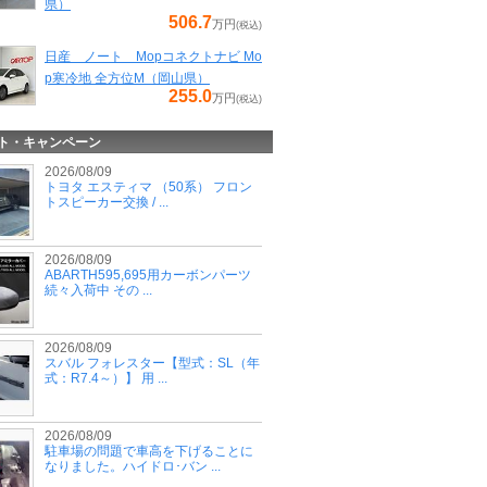
県）
506.7
万円
(税込)
日産 ノート Mopコネクトナビ Mo
p寒冷地 全方位M（岡山県）
255.0
万円
(税込)
ト・キャンペーン
2026/08/09
トヨタ エスティマ （50系） フロン
トスピーカー交換 / ...
2026/08/09
ABARTH595,695用カーボンパーツ
続々入荷中 その ...
2026/08/09
スバル フォレスター【型式：SL（年
式：R7.4～）】 用 ...
2026/08/09
駐車場の問題で車高を下げることに
なりました。ハイドロ･バン ...