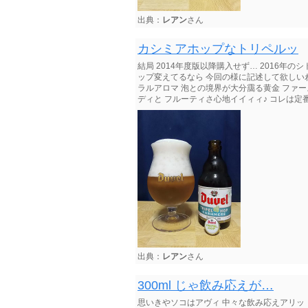
出典：
レアン
さん
カシミアホップなトリペルッ
結局 2014年度版以降購入せず… 2016年のシトラ
ップ変えてるなら 今回の様に記述して欲しい
ラルアロマ 泡との境界が大分靄る黄金 ファース
ディと フルーティさ心地イイィィ♪ コレは定
出典：
レアン
さん
300ml じゃ飲み応えが…
思いきやソコはアヴィ 中々な飲み応えアリッ 【A