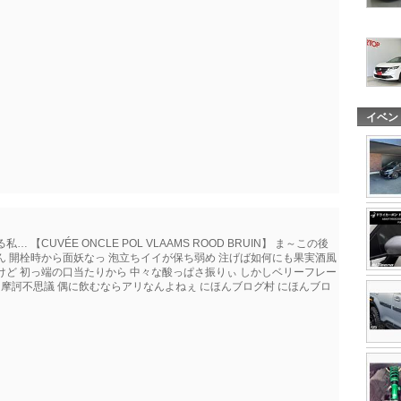
イベン
CUVÉE ONCLE POL VLAAMS ROOD BRUIN】 ま～この後
ん 開栓時から面妖なっ 泡立ちイイが保ち弱め 注げば如何にも果実酒風
けど 初っ端の口当たりから 中々な酸っぱさ振りぃ しかしベリーフレー
汁な摩訶不思議 偶に飲むならアリなんよねぇ にほんブログ村 にほんブロ