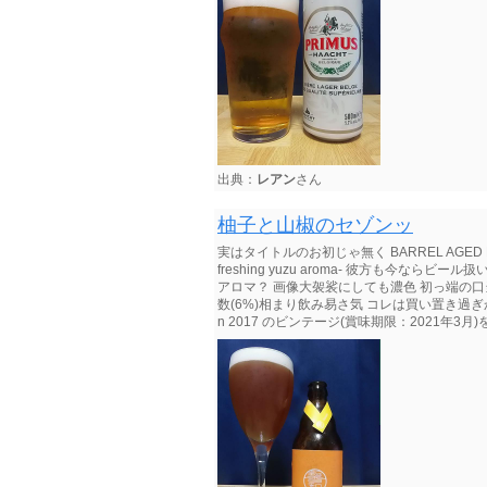
出典：
レアン
さん
柚子と山椒のセゾンッ
実はタイトルのお初じゃ無く BARREL AGED NUE が初出 
freshing yuzu aroma- 彼方も今な
アロマ？ 画像大袈裟にしても濃色 初っ端の口
数(6%)相まり飲み易さ気 コレは買い置き過ぎかも (賞味
n 2017 のビンテージ(賞味期限：2021年3