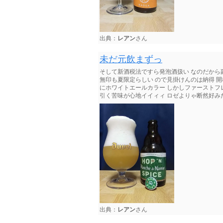
出典：
レアン
さん
未だ元飲まずっ
そして新酒税法ですら発泡酒扱い なのだから副原料割合
無印も夏限定らしい ので見掛けんのは納得 開
にホワイトエールカラー しかしファーストフ
引く苦味が心地イイィィ ロゼよりゃ断然好みだ
出典：
レアン
さん