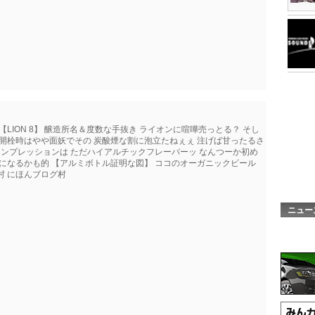
LION 8】 醸造所名＆度数な手抜き ライオンに喧嘩売っとる？ そし
 開栓時はやや面妖でその 炭酸煙な割に泡立たねぇぇ 注げば甘ったるさ
ーストインプレッションは ただハイアルチックフレーバーッ なんつーか初め
いになるかも的 【アルミボトル証明な図】 ココのオーガニックビール
村 にほんブログ村
ニュー