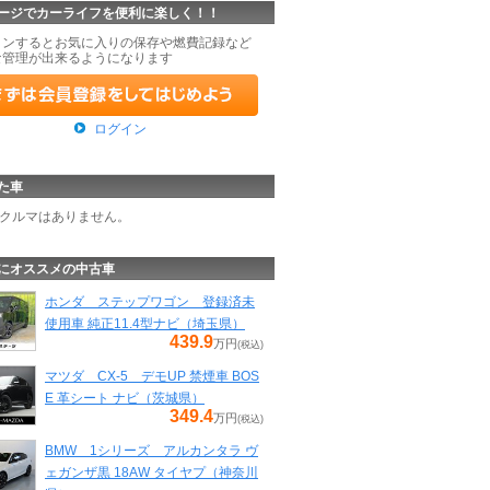
ージでカーライフを便利に楽しく！！
インするとお気に入りの保存や燃費記録など
な管理が出来るようになります
ログイン
た車
クルマはありません。
にオススメの中古車
ホンダ ステップワゴン 登録済未
使用車 純正11.4型ナビ（埼玉県）
439.9
万円
(税込)
マツダ CX-5 デモUP 禁煙車 BOS
E 革シート ナビ（茨城県）
349.4
万円
(税込)
BMW 1シリーズ アルカンタラ ヴ
ェガンザ黒 18AW タイヤプ（神奈川