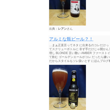
出典：
レアン
さん
アルミな瓶ビール？！
…まぁ正直言ってネタ に出来るのコレだけっ 【
てスクリューボトルに 非ず手だけじゃ開かん
増し BLONDE 言い難い AMBER ファ
て飲む ゴールデンエールがコレ だったら嫌
だからスタイルもソレ扱いとす にほんブログ