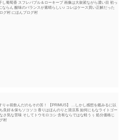
干し葡萄香 スフレバブル＆ローキープ 画像は大袈裟ながら濃い目 初っ
にならん 酸味のバランスが素晴らしい♪ コレはケース買い正解だった
ログ村 にほんブログ村
りゃ前飲んだのもその筈！ 【PRIMUS】 …しかし感想を鑑みるに以
立ち良好＆保ちソコソコ 香りはほんのりと清涼系 如何にもなライトゴー
なさ気な苦味 そしてトウモロコシ 含有ならではな軽うぅ 処分価格じ
グ村