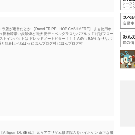
版が定番だとか 【Duvel TRIPEL HOP CASHMERE】 まぁ使用ホ
わ 開栓時豪い炭酸煙と面妖 要デュベルグラスなバブルッ 注げばフロー
トインパクトは ドレッドノートビター！！！ ABV：9.5% なりなボ
番と飲み比べねばっ にほんブログ村 にほんブログ村
ffligem DUBBEL】 元々アフリゲム修道院のをハイネケン 傘下な醸