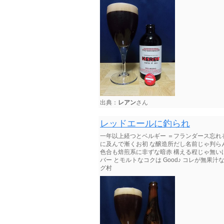
出典：
レアン
さん
レッドエールに釣られ
一年以上経つとベルギー ＝フランダース忘れる私… 【
に及んで漸くお初 な醸造所だし名前じゃ判ら
色合も焙煎系に非ずな暗赤 構える程じゃ無い
バー とモルトなコクは Good♪ コレが無果
グ村