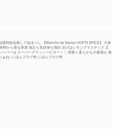
推して知るべし 【Blanche de Namur HOP'N SPICE】 大体
栓時から香る草原 泡立ち良好保ち弱め 注げばレモングラスチック 正
レーバーは スーパーグラッシービター！！ 程無く柔らかな小麦感も 後
ぁね♪ にほんブログ村 にほんブログ村