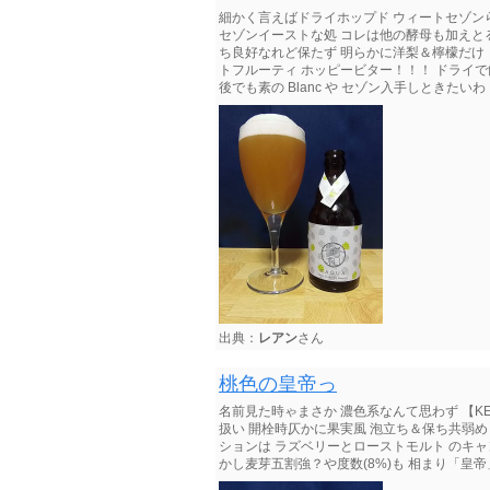
細かく言えばドライホップド ウィートセゾンらしいが以下
セゾンイーストな処 コレは他の酵母も加えと
ち良好なれど保たず 明らかに洋梨＆檸檬だけ 
トフルーティ ホッピービター！！！ ドライで飲
後でも素の Blanc や セゾン入手しときたい
出典：
レアン
さん
桃色の皇帝っ
名前見た時ゃまさか 濃色系なんて思わず 【KERE
扱い 開栓時仄かに果実風 泡立ち＆保ち共弱め
ションは ラズベリーとローストモルト のキャ
かし麦芽五割強？や度数(8%)も 相まり「皇