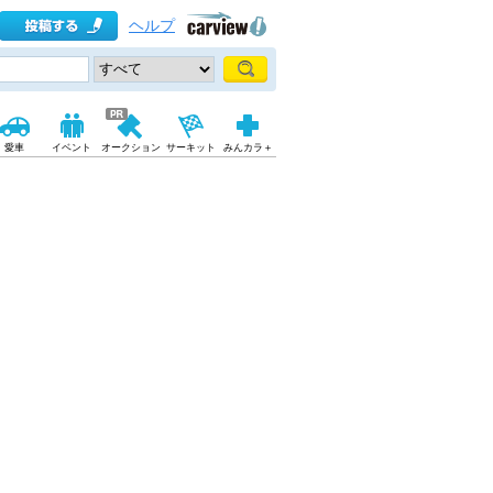
ヘルプ
愛車
イベント
オークション
サーキット
みんカラ＋