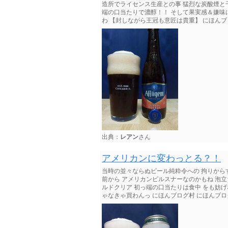
造所でライセンス生産との事 猛烈な炭酸煙と
端の口当たりで濃醇！！ そして果実感＆嫌味
わ 【封しながら王冠も意匠は貴重】 にほんブ
出典：
レアン
さん
アメリカンに変わっとる？！
当時の並々ならぬビール純粋令への 拘りからす
前から アメリカンピルスナーなのかもね 泡
ルドクリア 初っ端の口当たりは食中 をも妨げ
ゃなきゃ買わんっ にほんブログ村 にほんブロ