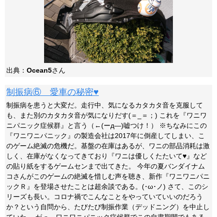
出典：
Ocean5
さん
制振病⑥ 愛車の秘密♥
制振病を患うと大変だ。走行中、気になるカタカタ音を克服して
も、また別のカタカタ音が気になりだす(＝_＝；) これを『ワニワ
ニパニック症候群』と言う（←(ーд―)嘘つけ！） ※ちなみにこの
『ワニワニパニック』の製造会社は2017年に倒産してしまい、こ
のゲーム絶滅の危機だ。基盤の在庫はあるが、ワニの部品消耗は激
しく、在庫がなくなってきており『ワニは優しくたたいて♥』など
の貼り紙をするゲームセンまで出てきた。 今年の夏バンダイナム
コさんがこのゲームの絶滅を惜しむ声を聴き、新作『ワニワニパニ
ックＲ』を登場させたことは超余談である。(･ω･ノ) さて、このシ
リーズも長い。コロナ禍でこんなことをやっていていいのだろう
か？という自問から、たびたび制振作業（デッドニング）を中止し