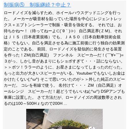
制振病⑤ 制振継続？中止？
ロードノイズを減らすため、ホイールハウスデッドニングを行っ
た。 メーカーが吸音材を貼っていた場所を中心にレジェントレッ
クス＋エプトンシーラーで制振・吸音を強化する。 それでは、お
待ちかね〜！（待ってねーよ⊂(´θ｀)⊃） 自己満足界(ＺＭ)、それ
はＪＩＳ（日本産業規格）でも、ＪＡＳＯ（日本自動車技術会規
格）でもない。自己を満足させる為に施工前後に行う独自の効果測
定のことである。 前回、ロードノイズを疑似的に発生させる装置
を作った！ZM(自己満足) ファンネル スピーカ―だ！(￣∀+￣)=
３がっ、しかし音があまりにもショボすぎて・・・話にならない。
＞＞ボツ！ララーのように、お星さまになってしまったのだった。
もっと出力が大きいスピーカーがいる。Youtuberでもないしお金は
かけたくない(;^ω^) そこで思いついたのが＞＞外した純正のスピー
カーだ。 コレを有線で使う。 名付けて・・・ ZM（自己満足）オ
ールレンジ スピーカ―だ！超どうでもいいね(;^ω^) DSPアンプも
車庫に設置した。 さて方法だが、ロードノイズの周波数帯とされ
るのは100～500Hｚなので200H ...