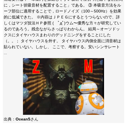
に，シート状吸音材を配置すること」である。 ③ 本吸音方法をル
ーフ部位に適用することで，ロードノイズ（100～500Hz）を効果
的に低減できた。 ※内容はＪＰＥＧにするとうつらないので、詳
しくはマツダ技法ＨＰ参照 ( ﾟдﾟ)ウム〜優秀な方々が研究してい
るのであろう。残念ながらさっぱりわからん。 結局～オーソドッ
クスにタイヤハウスまわりのデッドニングをすることにした
（。。； タイヤハウスを外す。 タイヤハウス内側全面に消音材は
貼られていない。しかし、 ここで、考察する。安いシンサレート
...
出典：
Ocean5
さん