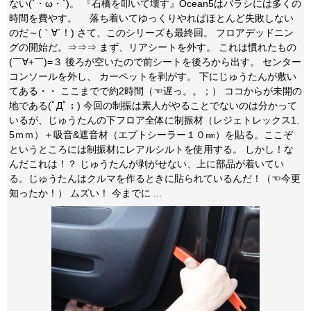
ない(´・ω・`)。 『石橋を叩いて壊す』Ocean5はバラシには多くの
時間を費やす。 落ち着いてゆっくりやればほとんど失敗しない
のだ～(｀∀´！) さて、このシリーズも最終回。 フロアデッドニン
グの開始だ。⇒⇒⇒ まず、リアシートを外す。 これは慣れたもの
(￣∀+￣)=３ 後ろが空いたので前シートを後ろから出す。 センター
コンソールを外し、 カーペットを剥がす。 下にじゅうたんが敷い
てある・・ ここまでで約2時間（☜遅っ。。；） ココからが未開の
地である(ﾟДﾟ；) 今回の制振は素人がやることでないのは分かって
いるが、じゅうたんの下フロア全体に制振材（レジェトレックス1.
5ｍｍ）＋吸音&遮音材（エプトシーラー１０㎜）を貼る。ここぞ
というところには制振材にレアルシルトを使用する。 しかし！な
んだこれは！？ じゅうたんが剥がせない、上に部品が着いてい
る。じゅうたんはクルマを作るときに貼られているんだ！（☜今更
知ったか！） ムズい！ 今までに ...