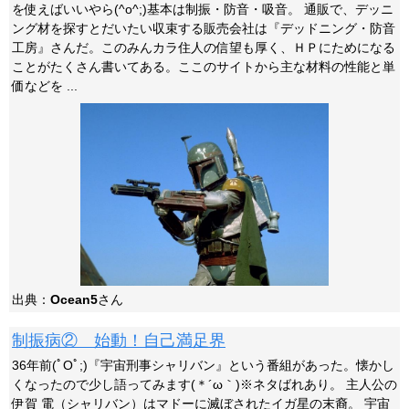
を使えばいいやら(^o^;)基本は制振・防音・吸音。 通販で、デッニ
ング材を探すとだいたい収束する販売会社は『デッドニング・防音
工房』さんだ。このみんカラ住人の信望も厚く、ＨＰにためになる
ことがたくさん書いてある。ここのサイトから主な材料の性能と単
価などを ...
出典：
Ocean5
さん
制振病② 始動！自己満足界
36年前(ﾟOﾟ;)『宇宙刑事シャリバン』という番組があった。懐かし
くなったので少し語ってみます(＊´ω｀)※ネタばれあり。 主人公の
伊賀 電（シャリバン）はマドーに滅ぼされたイガ星の末裔。 宇宙