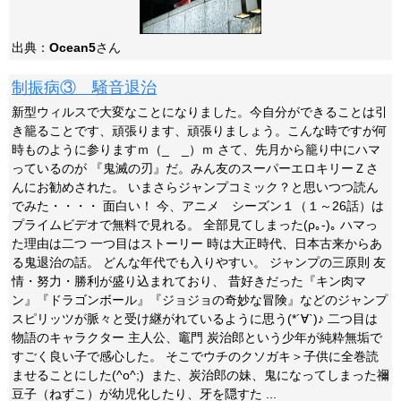
出典：
Ocean5
さん
制振病③ 騒音退治
新型ウィルスで大変なことになりました。今自分ができることは引
き籠ることです、頑張ります、頑張りましょう。こんな時ですが何
時ものように参りますｍ（_ _）ｍ さて、先月から籠り中にハマ
っているのが 『鬼滅の刃』だ。みん友のスーパーエロキリーＺさ
んにお勧めされた。 いまさらジャンプコミック？と思いつつ読ん
でみた・・・・ 面白い！ 今、アニメ シーズン１（１～26話）は
プライムビデオで無料で見れる。 全部見てしまった(ρ｡-)｡ ハマっ
た理由は二つ 一つ目はストーリー 時は大正時代、日本古来からあ
る鬼退治の話。 どんな年代でも入りやすい。 ジャンプの三原則 友
情・努力・勝利が盛り込まれており、 昔好きだった『キン肉マ
ン』『ドラゴンボール』『ジョジョの奇妙な冒険』などのジャンプ
スピリッツが脈々と受け継がれているように思う(*´∀`)♪ 二つ目は
物語のキャラクター 主人公、竈門 炭治郎という少年が純粋無垢で
すごく良い子で感心した。 そこでウチのクソガキ＞子供に全巻読
ませることにした(^o^;) また、炭治郎の妹、鬼になってしまった禰
豆子（ねずこ）が幼児化したり、牙を隠すた ...