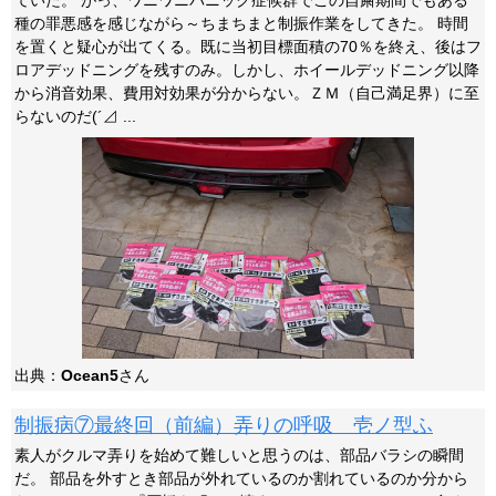
ていた。 がっ、ワニワニパニック症候群でこの自粛期間でもある
種の罪悪感を感じながら～ちまちまと制振作業をしてきた。 時間
を置くと疑心が出てくる。既に当初目標面積の70％を終え、後はフ
ロアデッドニングを残すのみ。しかし、ホイールデッドニング以降
から消音効果、費用対効果が分からない。ＺＭ（自己満足界）に至
らないのだ(´⊿ ...
出典：
Ocean5
さん
制振病⑦最終回（前編）弄りの呼吸 壱ノ型ふ
素人がクルマ弄りを始めて難しいと思うのは、部品バラシの瞬間
だ。 部品を外すとき部品が外れているのか割れているのか分から