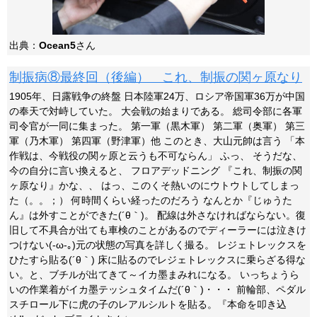
出典：
Ocean5
さん
制振病⑧最終回（後編） これ、制振の関ヶ原なり
1905年、日露戦争の終盤 日本陸軍24万、ロシア帝国軍36万が中国
の奉天で対峙していた。 大会戦の始まりである。 総司令部に各軍
司令官が一同に集まった。 第一軍（黒木軍） 第二軍（奥軍） 第三
軍（乃木軍） 第四軍（野津軍）他 このとき、大山元帥は言う 「本
作戦は、今戦役の関ヶ原と云うも不可ならん」 ふっ、 そうだな、
今の自分に言い換えると、 フロアデッドニング 『これ、制振の関
ヶ原なり』かな、、 はっ、このくそ熱いのにウトウトしてしまっ
た（。。；） 何時間くらい経ったのだろう なんとか『じゅうた
ん』は外すことができた(´θ｀)。 配線は外さなければならない。復
旧して不具合が出ても車検のことがあるのでディーラーには泣きけ
つけない(-ω-｡)元の状態の写真を詳しく撮る。 レジェトレックスを
ひたすら貼る(´θ｀) 床に貼るのでレジェトレックスに乗らざる得な
い。と、ブチルが出てきて～イカ墨まみれになる。 いっちょうら
いの作業着がイカ墨テッシュタイムだ(´θ｀)・・・ 前輪部、ペダル
スチロール下に虎の子のレアルシルトを貼る。『本命を叩き込