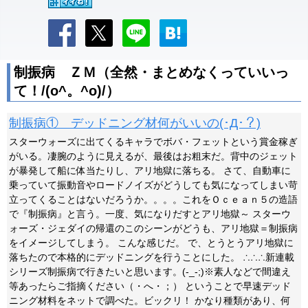
制振病 ＺＭ（全然・まとめなくっていいっ
て！/(o^。^o)/）
制振病① デッドニング材何がいいの(･Д･？)
スターウォーズに出てくるキャラでボバ・フェットという賞金稼ぎ
がいる。凄腕のように見えるが、最後はお粗末だ。背中のジェット
が暴発して船に体当たりし、アリ地獄に落ちる。 さて、自動車に
乗っていて振動音やロードノイズがどうしても気になってしまい苛
立ってくることはないだろうか。。。。これをＯｃｅａｎ５の造語
で『制振病』と言う。一度、気になりだすとアリ地獄～ スターウ
ォーズ・ジェダイの帰還のこのシーンがどうも、アリ地獄＝制振病
をイメージしてしまう。 こんな感じだ。 で、とうとうアリ地獄に
落ちたので本格的にデッドニングを行うことにした。 ∴∴∴新連載
シリーズ制振病で行きたいと思います。(-_-;)※素人などで間違え
等あったらご指摘ください（・へ・；） ということで早速デッド
ニング材料をネットで調べた。ビックリ！ かなり種類があり、何