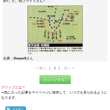
め‼️』だ。byブライトさん✨ ...
出典：
Ocean5
さん
<
前へ
｜
1
｜
次へ
>
クリップとは？
⇒気に入った記事をマイページに保存して、いつでも見られるように
なります。
イイね！