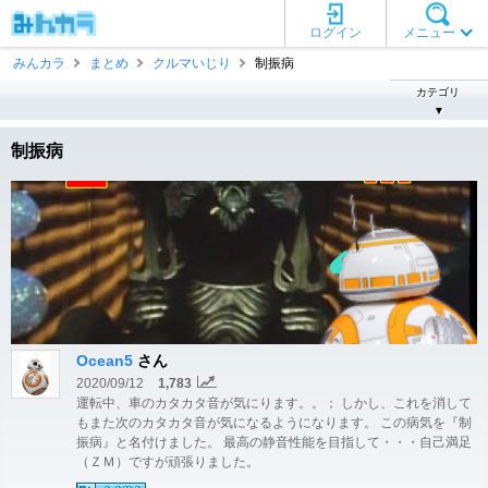
ログイン
メニュー
みんカラ
まとめ
クルマいじり
制振病
カテゴリ
▼
制振病
Ocean5
さん
2020/09/12
1,783
運転中、車のカタカタ音が気にります。。； しかし、これを消して
もまた次のカタカタ音が気になるようになります。 この病気を『制
振病』と名付けました。 最高の静音性能を目指して・・・自己満足
（ＺＭ）ですが頑張りました。