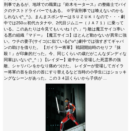
刑事であるが、地球での職業は『鈴木モータース』の整備士でバイ
クのテストドライバーでもある。 ※宇宙刑事では喰えないのかも
しれない(^_^;)。まんまスポンサーはＳＵＺＵＫＩなので・・・劇
中では250㏄初代カタナや、2代目ジムニー（ＪＡ７１）に乗って
いる。このあたりは今見てもいいね！(^､」^) 敵は魔王サイコ率い
る悪の組織『マドー』【魔王サイコ】ほとんど動かないが異常に強
い。ウチの妻子(サイコ)に似ている(^o^;)劇中では強すぎてギャバ
ンの助けを借りた。 【ガイラー将軍】 戦闘開始時のセリフ『抹
殺！』が印象的だった。今、同じくらいの歳だがこんなダンディな
同輩はいない(^_^；) 【レイダー】途中から登場した死霊界の強
敵、シャリバンをかなり痛めつけた。 レイダーが登場してガイラ
ー将軍の首を自分の首にすり替えるなど当時の小学生にはショッキ
ングなシーンがあった。この３４話くらいから子供が ...