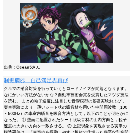
出典：
Ocean5
さん
制振病④ 自己満足界再び
クルマの消音対策を行っていくとロードノイズが問題となります。
なにかいい方法がないかな？自動車技術会賞を受賞したマツダ技法
を読む。 まとめ粒子速度に注目した音響模型の基礎実験および，
実車実験により，薄いシート状の吸音材を用いた中間周波数（100
～500Hz）の車室内騒音を吸音方法として，以下のことが明らかに
なった。 ① 壁面に配置されたシート状吸音材の面内方向と，粒子
速度の大きい方向を一致させる。 ② 上記現象を実現させる実車の
構造要件は，「車室内を振動しやすい板材で仕切った扁平な別空間