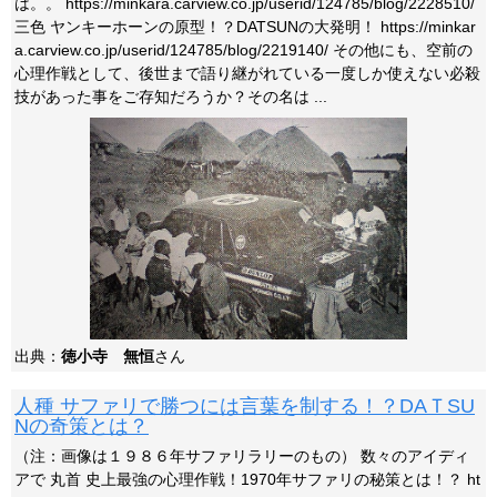
は。。 https://minkara.carview.co.jp/userid/124785/blog/2228510/
三色 ヤンキーホーンの原型！？DATSUNの大発明！ https://minkar
a.carview.co.jp/userid/124785/blog/2219140/ その他にも、空前の
心理作戦として、後世まで語り継がれている一度しか使えない必殺
技があった事をご存知だろうか？その名は ...
出典：
徳小寺 無恒
さん
人種 サファリで勝つには言葉を制する！？DAＴSU
Nの奇策とは？
（注：画像は１９８６年サファリラリーのもの） 数々のアイディ
アで 丸首 史上最強の心理作戦！1970年サファリの秘策とは！？ ht