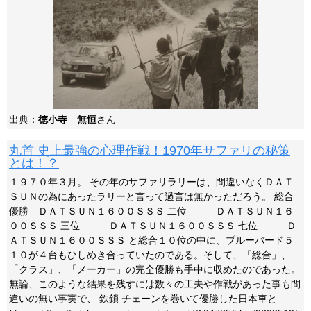
出典：
徳小寺 無恒
さん
丸首 史上最強の心理作戦！1970年サファリの秘策
とは！？
１９７０年３月。 その年のサファリラリーは、間違いなくＤＡＴ
ＳＵＮの為にあったラリーと言って過言は無かっただろう。 総合
優勝 ＤＡＴＳＵＮ１６００ＳＳＳ 二位 ＤＡＴＳＵＮ１６
００ＳＳＳ 三位 ＤＡＴＳＵＮ１６００ＳＳＳ 七位 Ｄ
ＡＴＳＵＮ１６００ＳＳＳ と総合１０位の中に、ブルーバード５
１０が４台もひしめき合っていたのである。そして、「総合」、
「クラス」、「メーカー」の完全優勝も手中に収めたのであった。
無論、このような結果を残すには数々の工夫や作戦があった事も間
違いの無い事実で、 鉄鎖 チェーンを巻いて優勝した日本車と