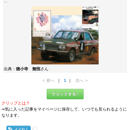
...
出典：
徳小寺 無恒
さん
<
前へ
｜
1
｜
次へ
>
クリップとは？
⇒気に入った記事をマイページに保存して、いつでも見られるように
なります。
イイね！