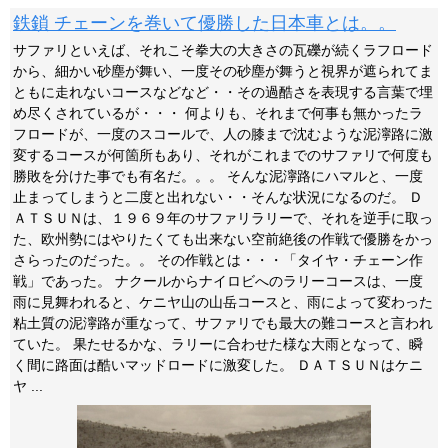
鉄鎖 チェーンを巻いて優勝した日本車とは。。
サファリといえば、それこそ拳大の大きさの瓦礫が続くラフロード
から、細かい砂塵が舞い、一度その砂塵が舞うと視界が遮られてま
ともに走れないコースなどなど・・その過酷さを表現する言葉で埋
め尽くされているが・・・ 何よりも、それまで何事も無かったラ
フロードが、一度のスコールで、人の膝まで沈むような泥濘路に激
変するコースが何箇所もあり、それがこれまでのサファリで何度も
勝敗を分けた事でも有名だ。。。 そんな泥濘路にハマルと、一度
止まってしまうと二度と出れない・・そんな状況になるのだ。 Ｄ
ＡＴＳＵＮは、１９６９年のサファリラリーで、それを逆手に取っ
た、欧州勢にはやりたくても出来ない空前絶後の作戦で優勝をかっ
さらったのだった。。 その作戦とは・・・「タイヤ・チェーン作
戦」であった。 ナクールからナイロビへのラリーコースは、一度
雨に見舞われると、ケニヤ山の山岳コースと、雨によって変わった
粘土質の泥濘路が重なって、サファリでも最大の難コースと言われ
ていた。 果たせるかな、ラリーに合わせた様な大雨となって、瞬
く間に路面は酷いマッドロードに激変した。 ＤＡＴＳＵＮはケニ
ヤ ...