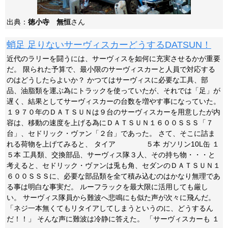
出典：
徳小寺 無恒
さん
蛸足 足りないサーヴィスカーどうするDATSUN！
近代のラリーを闘うには、サーヴィスを如何に充実させるかが重要
だ。 限られた予算で、最小限のサーヴィスカーと人員で対応する
のはどうしたらよいか？ かつてはサーヴィスに必要な工具、部
品、油脂類を運ぶ為にトラックを使っていたが、それでは「足」が
遅く、結果としてサーヴィスカーの台数を増やす事になっていた。
１９７０年のＤＡＴＳＵＮは９台のサーヴィスカーを用意したが内
容は、移動の速度を上げる為にＤＡＴＳＵＮ１６００ＳＳＳ「７
台」、セドリック・ヴァン「２台」であった。 さて、そこに詰ま
れる荷物を上げてみると、 タイア ５本 ガソリン10L缶 １
５本 工具類、交換部品、サーヴィス隊３人、その持ち物・・・と
考えると、セドリック・ヴァンは兎も角、セダンのＤＡＴＳＵＮ１
６００ＳＳＳに、必要な部品類を全て積み込むのはかなり無理であ
る事は明白な事実だ。 ルーフラックを最大限に活用しても厳し
い。 サーヴィス隊員から難波へ悲鳴にも似た声が次々に飛んだ。
「ネジ一本無くてもリタイアしてしまうというのに、どうするん
だ！！」 そんな声に難波は冷静に答えた。 「サーヴィスカーも １