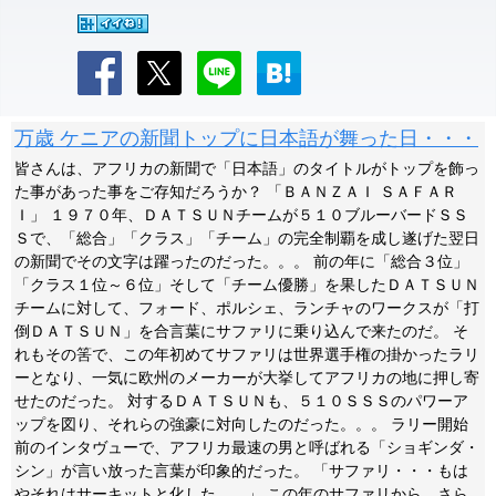
万歳 ケニアの新聞トップに日本語が舞った日・・・
皆さんは、アフリカの新聞で「日本語」のタイトルがトップを飾っ
た事があった事をご存知だろうか？ 「ＢＡＮＺＡＩ ＳＡＦＡＲ
Ｉ」 １９７０年、ＤＡＴＳＵＮチームが５１０ブルーバードＳＳ
Ｓで、「総合」「クラス」「チーム」の完全制覇を成し遂げた翌日
の新聞でその文字は躍ったのだった。。。 前の年に「総合３位」
「クラス１位～６位」そして「チーム優勝」を果したＤＡＴＳＵＮ
チームに対して、フォード、ポルシェ、ランチャのワークスが「打
倒ＤＡＴＳＵＮ」を合言葉にサファリに乗り込んで来たのだ。 そ
れもその筈で、この年初めてサファリは世界選手権の掛かったラリ
ーとなり、一気に欧州のメーカーが大挙してアフリカの地に押し寄
せたのだった。 対するＤＡＴＳＵＮも、５１０ＳＳＳのパワーア
ップを図り、それらの強豪に対向したのだった。。。 ラリー開始
前のインタヴューで、アフリカ最速の男と呼ばれる「ショギンダ・
シン」が言い放った言葉が印象的だった。 「サファリ・・・もは
やそれはサーキットと化した。。」 この年のサファリから、さら