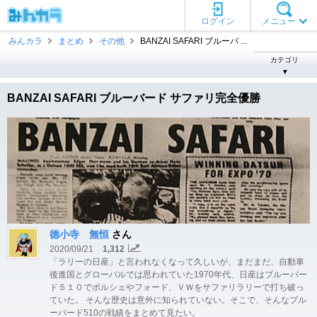
ログイン
メニュー
みんカラ
まとめ
その他
BANZAI SAFARI ブルーバ ...
カテゴリ
▼
BANZAI SAFARI ブルーバード サファリ完全優勝
徳小寺 無恒
さん
2020/09/21
1,312
「ラリーの日産」と言われなくなって久しいが、まだまだ、自動車
後進国とグローバルでは思われていた1970年代、日産はブルーバー
ド５１０でポルシェやフォード、ＶＷをサファリラリーで打ち破っ
ていた。 そんな歴史は意外に知られていない。そこで、そんなブル
ーバード510の戦績をまとめて見たい。