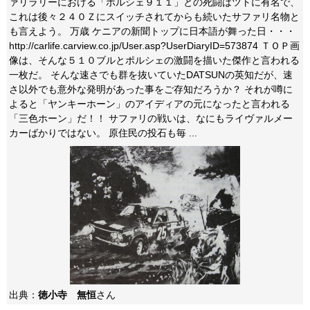
ァリラリーにおける「ポルシェ９１１」との死闘はツトに有名で、
これは後々２４０Ｚにスイッチされてからも続いたサファリ名物と
も言えよう。 万歳 ケニアの新聞トップに日本語が舞った日・・・
http://carlife.carview.co.jp/User.asp?UserDiaryID=573874 ＴＯＰ画
像は、そんな５１０ブルとポルシェの激闘を描いた傑作と言われる
一枚だ。 そんな速さでも群を抜いていたDATSUNの英知だが、速
さ以外でも意外な発明があった事をご存知だろうか？ それが噂に
よると「ヤンキーホーン」のアイディアの元になったと言われる
「三色ホーン」だ！！ サファリの戦いは、なにもライヴァルメー
カーばかりではない。 原住民の投石も毎 ...
出典：
徳小寺 無恒
さん