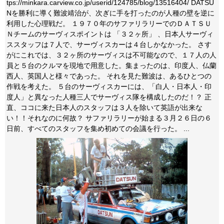
tps://minkara.carview.co.jp/userid/124785/blog/13516404/ DATSU
Nを勝利に導く難波靖治が、次ぎに手を打ったのが人種の壁を逆に
利用した心理戦だ。 １９７０年のサファリラリーでのＤＡＴＳＵ
Ｎチームのサーヴィスポイントは 「３２ヶ所」 、日本人サーヴィ
ススタッフは７人で、サーヴィスカーは４台しかなかった。 さす
がにこれでは、３２ヶ所のサーヴィスは不可能なので、１７人の人
員と５台のクルマを現地で用意した。集まったのは、印度人、仏蘭
西人、英国人と様々であった。 それを見た難波は、あるひとつの
作戦を考えた。 ５台のサーヴィスカーには、「白人・日本人・印
度人」と異なった人種三人でサーヴィス隊を構成したのだ！？ 正
直、ココに来た日本人のスタッフは３人を除いて英語が出来な
い！！それなのに何故？ サファリラリーが始まる３月２６日の６
日前、すべてのスタッフを集め初めての会議を行った。 ...