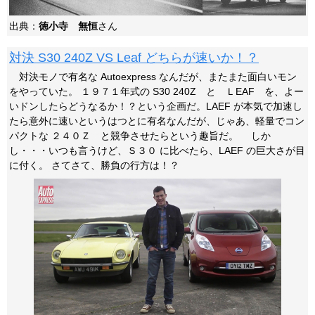
出典：
徳小寺 無恒
さん
対決 S30 240Z VS Leaf どちらが速いか！？
対決モノで有名な Autoexpress なんだが、またまた面白いモン
をやっていた。 １９７１年式の S30 240Z と ＬEAF を、よー
いドンしたらどうなるか！？という企画だ。LAEF が本気で加速し
たら意外に速いというはつとに有名なんだが、じゃあ、軽量でコン
パクトな ２４０Ｚ と競争させたらという趣旨だ。 しか
し・・・いつも言うけど、Ｓ３０ に比べたら、LAEF の巨大さが目
に付く。 さてさて、勝負の行方は！？