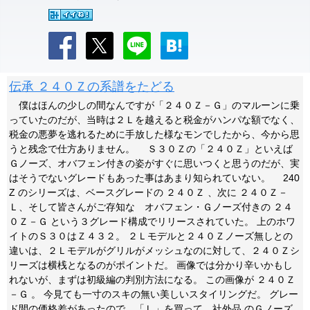
伝承 ２４０Ｚの系譜をたどる
僕はほんの少しの間なんですが「２４０Ｚ－Ｇ」のマルーンに乗
っていたのだが、当時は２Ｌを越えると税金がハンパな額でなく、
税金の悪夢を逃れるために手放した様なモンでしたから、今から思
うと残念で仕方ありません。 Ｓ３０Ｚの「２４０Ｚ」といえば
Ｇノーズ、オバフェン付きの姿がすぐに思いつくと思うのだが、実
はそうでないグレードもあった事はあまり知られていない。 240
Z のシリーズは、ベースグレードの ２４０Ｚ 、次に ２４０Ｚ－
Ｌ、そして皆さんがご存知な オバフェン・Ｇノーズ付きの ２４
０Ｚ－Ｇ という３グレード構成でリリースされていた。 上のホワ
イトのＳ３０はＺ４３２。 ２Ｌモデルと２４０Ｚノーズ無しとの
違いは、２Ｌモデルがグリルがメッシュなのに対して、２４０Ｚシ
リーズは横桟となるのがポイントだ。 画像では分かり辛いかもし
れないが、まずは初級編の判別方法になる。 この画像が ２４０Ｚ
－Ｇ 。 今見ても一寸のスキの無い美しいスタイリングだ。 グレー
ド間の価格差があったので、「Ｌ」を買って、社外品 のＧノーズ