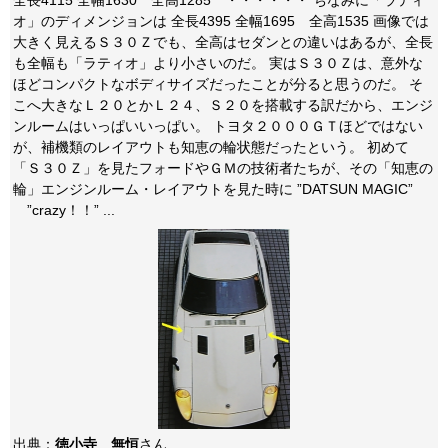
全長4115 全幅1630 全高1285 ・・・・・・ ちなみに「ラティ
オ」のディメンジョンは 全長4395 全幅1695 全高1535 画像では
大きく見えるＳ３０Ｚでも、全高はセダンとの違いはあるが、全長
も全幅も「ラティオ」より小さいのだ。 実はＳ３０Ｚは、意外な
ほどコンパクトなボディサイズだったことが分ると思うのだ。 そ
こへ大きなＬ２０とかＬ２４、Ｓ２０を搭載する訳だから、エンジ
ンルームはいっぱいいっぱい。 トヨタ２０００ＧＴほどではない
が、補機類のレイアウトも知恵の輪状態だったという。 初めて
「Ｓ３０Ｚ」を見たフォードやＧＭの技術者たちが、その「知恵の
輪」エンジンルーム・レイアウトを見た時に ”DATSUN MAGIC”
”crazy！！” ...
出典：
徳小寺 無恒
さん