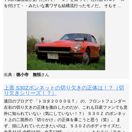
を付けて・・みたいな裏ワザも結構流行ったモノだ。 そもそ ...
出典：
徳小寺 無恒
さん
上蓋 S30Zボンネットの切り欠きの正体は！？（切
り欠きシリーズ！？）
過日のブログで 「トヨタ２０００ＧＴ」 の、フロントフェンダー
左右の切り欠きの正体を激白したのだが、これも日産ファンでも意
外に知られていない（気にしていない！？） Ｓ３０Ｚ のボンネッ
ト上の二箇所の「切りかけ」の正体を暴こうと思う（笑）。 ま
ず、頭に入れていただきたいのは、Ｓ３０Ｚのボディサイズだ。