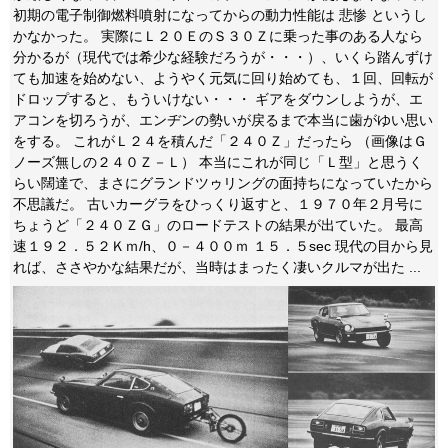
初期の電子制御燃料噴射になってからの動力性能は 悲惨 というし
かなかった。 実際にＬ２０ＥのＳ３０Ｚに乗った事のある人なら
分かるが（現代では希少な経験だろうが・・・）、いくら踏んずけ
ても加速を始めない、ようやく元気に回り始めても、１回、回転が
ドロップすると、もういけない・・・ ギアをダウンしようが、エ
アコンを切ろうが、エンヂンの勢いが戻るまで本当に歯がゆい思い
をする。 これがＬ２４を積んだ「２４０Ｚ」だったら （画像はＧ
ノーズ無しの２４０Ｚ－Ｌ） 本当にこれが同じ「Ｌ型」と思うく
らい闊達で、まさにグランドツゥリングの面持ちになっていたから
不思議だ。 古いカーグラをひっくり返すと、１９７０年２月号に
ちょうど「２４０ＺＧ」のロードテストの結果が出ていた。 最高
速１９２．５２Ｋｍ/h、０－４００ｍ １５．５sec 現代の目から見
れば、ささやかな結果だが、当時はまったく凄いクルマが出た ...