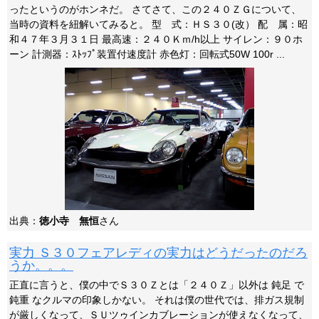
ったというのがホンネだ。 さてさて、この２４０ＺＧについて、
当時の資料を紐解いてみると。 型 式：ＨＳ３０(改） 配 属：昭
和４７年３月３１日 最高速：２４０Ｋｍ/h以上 サイレン：９０ホ
ーン 計測器：ｽﾄｯﾌﾟ装置付速度計 赤色灯：回転式50W 100r ...
出典：
徳小寺 無恒
さん
実力 Ｓ３０フェアレディの実力はどうだったのだろ
うか。。。
正直に言うと、僕の中でＳ３０Ｚとは「２４０Ｚ」以外は 鈍足 で
鈍重 なクルマの印象しかない。 それは僕の世代では、排ガス規制
が厳しくなって、ＳＵツゥインカブレーションが使えなくなって、