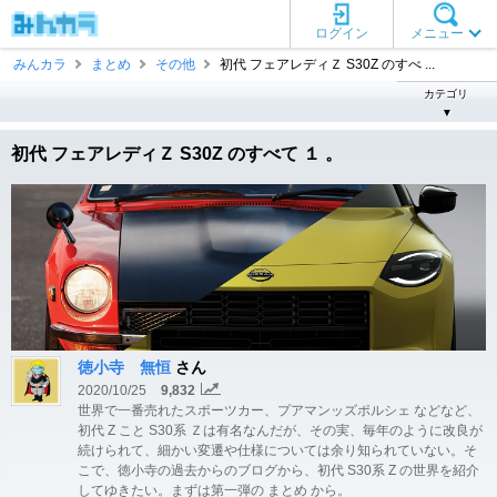
ログイン
メニュー
みんカラ
まとめ
その他
初代 フェアレディＺ S30Z のすべ ...
カテゴリ
▼
初代 フェアレディＺ S30Z のすべて １ 。
徳小寺 無恒
さん
2020/10/25
9,832
世界で一番売れたスポーツカー、プアマンッズポルシェ などなど、
初代 Z こと S30系 Ｚは有名なんだが、その実、毎年のように改良が
続けられて、細かい変遷や仕様については余り知られていない。そ
こで、徳小寺の過去からのブログから、初代 S30系 Z の世界を紹介
してゆきたい。まずは第一弾の まとめ から。