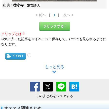
出典：
徳小寺 無恒
さん
<
前へ
｜
1
｜
次へ
>
クリップとは？
⇒気に入った記事をマイページに保存して、いつでも見られるように
なります。
イイね！
もっと見る
このまとめをシェアする
オススメ関連まとめ