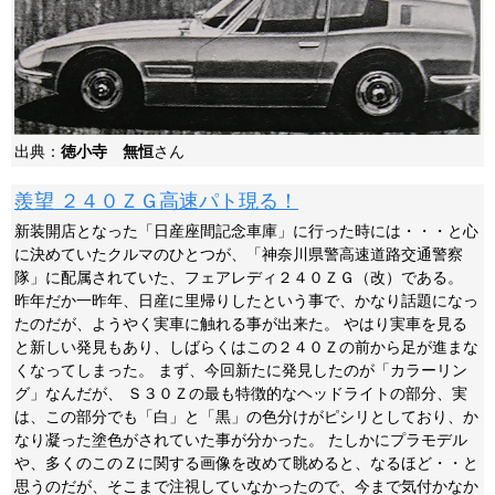
出典：
徳小寺 無恒
さん
羨望 ２４０ＺＧ高速パト現る！
新装開店となった「日産座間記念車庫」に行った時には・・・と心
に決めていたクルマのひとつが、「神奈川県警高速道路交通警察
隊」に配属されていた、フェアレディ２４０ＺＧ（改）である。
昨年だか一昨年、日産に里帰りしたという事で、かなり話題になっ
たのだが、ようやく実車に触れる事が出来た。 やはり実車を見る
と新しい発見もあり、しばらくはこの２４０Ｚの前から足が進まな
くなってしまった。 まず、今回新たに発見したのが「カラーリン
グ」なんだが、 Ｓ３０Ｚの最も特徴的なヘッドライトの部分、実
は、この部分でも「白」と「黒」の色分けがピシリとしており、か
なり凝った塗色がされていた事が分かった。 たしかにプラモデル
や、多くのこのＺに関する画像を改めて眺めると、なるほど・・と
思うのだが、そこまで注視していなかったので、今まで気付かなか