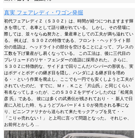
真実 フェアレディ・ワゴン発掘
初代フェアレディＺ（Ｓ３０Ｚ）は、時間が経つにつれますます輝
きを増して、名車として語り継がれている。 しかし、その登場に
際しては、並々ならぬ努力と、量産車としての工夫が満ち溢れてい
る。 例えば、Ｓ３０Ｚの特徴である、フロント・ヘッドライト部
分の造詣は、ヘッドライトの部分を空けることによって、プレスの
工数を下げ量産がし易くなっている。 この工法は、後に三代目の
プレリュードのリヤ・フェンダーの造詣に採用された。 さらに、
Ｓ３０Ｚに特徴的な、サイドまで回りこんだバンパーの形状も、実
はボディとボディの継ぎ目を隠し、ハンダによる継ぎ目を埋め
る・・という作業を廃止し、ここでも一円でも安くしようと工夫が
されていたのだ。 すでに、Ｍｒ．Ｋこと「片山氏」と同じくらい
有名なってしまったが、このＳ３０Ｚをデザインしたのは「松尾良
彦 氏」である。 彼には多くの武勇伝が残されており・・ 新人で日
産に入社した時、ちょうどブルバード４１０が発売される事にな
り、ピニンファリナから送られて来たモックアップを見て・・
「こりゃ売れない！」 と上司に言って問題となった。 それじゃ、
お前何とかしろ ...