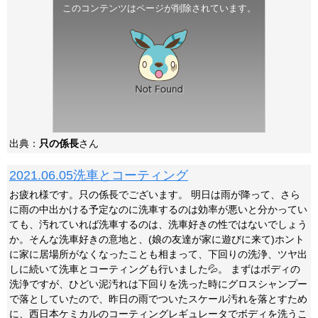
このコンテンツはページが削除されています。
出典：
只の係長
さん
2021.06.05洗車とコーティング
お疲れ様です。只の係長でございます。 明日は雨が降って、さら
に雨の中出かける予定なのに洗車するのは効率が悪いと分かってい
ても、汚れていれば洗車するのは、洗車好きの性ではないでしょう
か。そんな洗車好きの意地と、(娘の友達が家に遊びに来て)ホント
に家に居場所がなくなったことも相まって、下回りの洗浄、ツヤ出
しに続いて洗車とコーティングも行いました💦。 まずはボディの
洗浄ですが、ひどい泥汚れは下回りを洗った時にグロスシャンプー
で落としていたので、昨日の雨でついたスケール汚れを落とすため
に、西日本ケミカルのコーティングレギュレータでボディを洗うこ