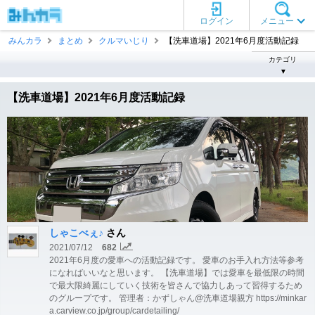
ログイン
メニュー
みんカラ
まとめ
クルマいじり
【洗車道場】2021年6月度活動記録
カテゴリ
▼
【洗車道場】2021年6月度活動記録
しゃこべぇ♪
さん
2021/07/12
682
2021年6月度の愛車への活動記録です。 愛車のお手入れ方法等参考
になればいいなと思います。 【洗車道場】では愛車を最低限の時間
で最大限綺麗にしていく技術を皆さんで協力しあって習得するため
のグループです。 管理者：かずしゃん@洗車道場親方 https://minkar
a.carview.co.jp/group/cardetailing/