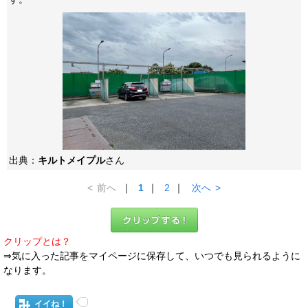
出典：
キルトメイプル
さん
<
前へ
｜
1
｜
2
｜
次へ
>
クリップとは？
⇒気に入った記事をマイページに保存して、いつでも見られるように
なります。
イイね！