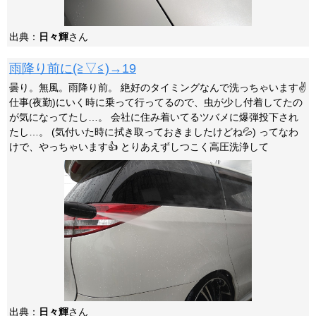
出典：
日々輝
さん
雨降り前に(≧▽≦)→19
曇り。無風。雨降り前。 絶好のタイミングなんで洗っちゃいます✌️
仕事(夜勤)にいく時に乗って行ってるので、虫が少し付着してたの
が気になってたし…。 会社に住み着いてるツバメに爆弾投下され
たし…。 (気付いた時に拭き取っておきましたけどね💦) ってなわ
けで、やっちゃいます👍 とりあえずしつこく高圧洗浄して
出典：
日々輝
さん