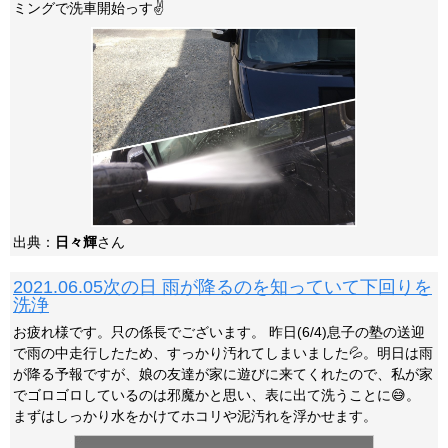
ミングで洗車開始っす✌️
出典：
日々輝
さん
2021.06.05次の日 雨が降るのを知っていて下回りを
洗浄
お疲れ様です。只の係長でございます。 昨日(6/4)息子の塾の送迎
で雨の中走行したため、すっかり汚れてしまいました💦。明日は雨
が降る予報ですが、娘の友達が家に遊びに来てくれたので、私が家
でゴロゴロしているのは邪魔かと思い、表に出て洗うことに😅。
まずはしっかり水をかけてホコリや泥汚れを浮かせます。