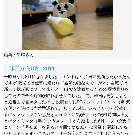
出典：
SHO
さん
一昨日から8月 -2011-
一昨日から8月になりました。 ホントは8月1日に更新したかったん
ですが 職場では仕事に追われ（当然の話なんですがｗ）自宅では
新しく我が家にやって来たノートPCを設置するための 環境作りを
してたので全く時間が取れませんでした。 で、昨日は更新しよう
と最後まで書ききったのに 投稿せずにPCをシャットダウン（爆 気
が付いた時には当然手遅れで、もうヤル気ナシｗ というか投稿せ
ずにシャットダウンしたというコトに気が付いたのが1時間以上あ
とのタイミング（爆 というスタートから始まった8月。 ブログカテ
ゴリーの「月初め」を見ると今回でななんと73個目！ 更新してな
い月もありますがこのカテゴリー数字だけ見ても7年目に入ったっ