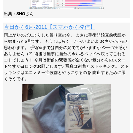
出典：
SHO
さん
今日から6月-2011【スマホから発信】
雨上がりのどんよりした曇り空の今、 まさに手術開始直前状態か
ら始まった6月です。 もうしばらくしたらいよいよ お声がかかると
思われます。 手術室までは自分の足で向かいますが 今一つ実感が
ありません（ﾌﾟ 術後は無事に自分の今いるベッドへ戻ってこれる
コトでしょう！ 今月は術前の緊張感が全くない気分からのスター
トですがヨロシクお願いします♪ 写真は術着とストッキング。 スト
ッキングはエコノミー症候群とやらになるのを 防止するために履
くそうです。