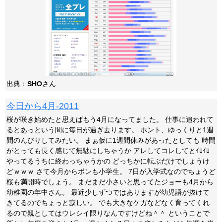
出典：
SHO
さん
今日から4月-2011
桜が咲き始めたと思えばもう4月になってました。 仕事に追われて
るとあっという間に毎日が過ぎ去ります。 ホント、ゆっくりと1週
間のんびりしてみたい。 まぁ仮に1週間休みがあったとしても 時間
がとっても長く感じて無駄にしちゃうか アレしてコレしてとｲﾛｲﾛ
やってるうちに終わっちゃうかの どっちかに転ぶだけでしょうけ
どｗｗｗ さて今月からボンも小学生。 7日が入学式なのでちょうど
桜も満開時でしょう。 まだまだ小さいと思ってたジョーも4月から
幼稚園の年中さん。 最近少しずつではありますが幼児語が抜けて
きてるのでちょっと寂しい。 でも大きなケガなどなく育ってくれ
るので親としてはウレシイ限りなんですけどね＾＾ ということで