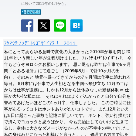
に続いて2011年の1月から。
ｱｹﾏｼﾃ ｵﾒﾃﾞﾄｳｺﾞｻﾞｲﾏﾇ！ -2011-
私にとってあらゆる意味で変化の大きかった 2010年が幕を閉じ20
11年という新しい年が先程明けました。 ｱｹﾏｼﾃ ｵﾒﾃﾞﾄｳｺﾞｻﾞｲﾏﾇ。 今
年もどうぞヨロシクお願いします。 思い返せば昨年は仕事で5ヶ月
間「とある場所」にて過ごし （2009年8月～で計10ヶ月の出
向）、そのあと 地元へ帰ってきてからの7ヶ月間は仕事に追われる
毎日。 8月末には仕事で人生初となる中国へ飛び立ち 11月の半ば
からは仕事が激務に。しかも12月からは休みなしの勤務体制ｗ 仕
事が大ｷﾗｲな私には、 それはそれはよくがんがったと自分で自分を
誉めてあげたいほどこの1ヵ月半、仕事しました。 このご時世に仕
事があるってコトはホントありがたいコトです。 また12月といえ
ば5日に起こった事故も記憶に新しいです。 ホント、強い打撲だけ
で済んでヨカッタと思うばかり。 今も完治はしてないけど生きて
るし、身体に大きなダメージがなかったのが不幸中の幸いでした。
私の身代わりになった相棒はと言うと。。。 修理する方向で話を