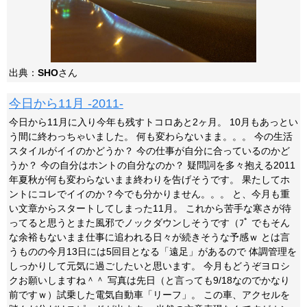
出典：
SHO
さん
今日から11月 -2011-
今日から11月に入り今年も残すトコロあと2ヶ月。 10月もあっとい
う間に終わっちゃいました。 何も変わらないまま。。。 今の生活
スタイルがイイのかどうか？ 今の仕事が自分に合っているのかど
うか？ 今の自分はホントの自分なのか？ 疑問詞を多々抱える2011
年夏秋が何も変わらないまま終わりを告げそうです。 果たしてホ
ントにコレでイイのか？今でも分かりません。。。 と、今月も重
い文章からスタートしてしまった11月。 これから苦手な寒さが待
ってると思うとまた風邪でノックダウンしそうです（ﾌﾟ でもそん
な余裕もないまま仕事に追われる日々が続きそうな予感ｗ とは言
うものの今月13日には5回目となる「遠足」があるので 体調管理を
しっかりして元気に過ごしたいと思います。 今月もどうぞヨロシ
クお願いしますね＾＾ 写真は先日（と言っても9/18なのでかなり
前ですｗ）試乗した電気自動車「リーフ」。 この車、アクセルを