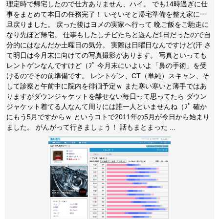
理定時で帰宅したので仕方ありません、ハイ。 でも14時過ぎに仕
事をまとめて本日の任務完了！ いそいそと帰宅準備を整え家に一
旦戻りました。 戻った後はヨメの実家へ行って 晩ご飯をご馳走に
なり先ほど帰宅。 仕事もしたしチビたちと遊んだ1日だったので自
分的にはなんだか土曜日の気分。 実際は日曜日なんですけど(汗 さ
て明日は今月末に向けての写真撮影があります。 写真といっても
レントゲンなんですけど（ﾌﾟ 今月末にいよいよ「鼻の手術」を受
けるのでその前準備です。 レントゲン、CT（単純）スキャン、そ
して診察と午前中に院内を徘徊予定ｗ また寒い寒いと薄手ではあ
りますがダウンジャケットを離せない毎日って思ってたら ダウン
ジャケット着てる人なんて周りには誰一人といませんね（ﾌﾟ 確か
にもう5月ですからｗ というコトで2011年の5月が今日から始まり
ました。 がんがって行きましょう！ 話もまとまった ...