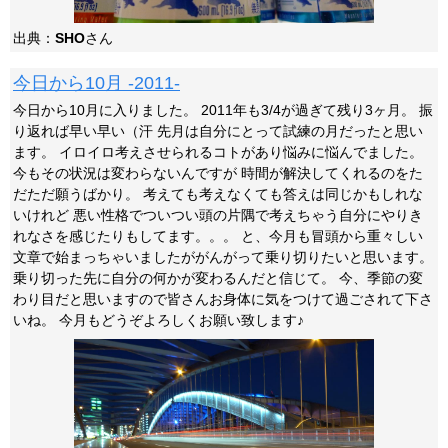
出典：
SHO
さん
今日から10月 -2011-
今日から10月に入りました。 2011年も3/4が過ぎて残り3ヶ月。 振
り返れば早い早い（汗 先月は自分にとって試練の月だったと思い
ます。 イロイロ考えさせられるコトがあり悩みに悩んでました。
今もその状況は変わらないんですが 時間が解決してくれるのをた
だただ願うばかり。 考えても考えなくても答えは同じかもしれな
いけれど 悪い性格でついつい頭の片隅で考えちゃう自分にやりき
れなさを感じたりもしてます。。。 と、今月も冒頭から重々しい
文章で始まっちゃいましたががんがって乗り切りたいと思います。
乗り切った先に自分の何かが変わるんだと信じて。 今、季節の変
わり目だと思いますので皆さんお身体に気をつけて過ごされて下さ
いね。 今月もどうぞよろしくお願い致します♪