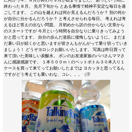
に向かう中、８月が終わり９月が始まりました。 あっという間に
終わった８月。 先月下旬から とある事情で精神不安定な毎日を過
ごしてます。 この山を越えれば何か見えるんだろうか？ 別の何か
が自分に分かるんだろうか？ と考えさせられる毎日。 考えれば考
えるほど答えの出ない問題。 月初めから訳の分からない文章から
のスタートですが 今月という時間を自分なりに乗りきってみよう
かと思ってます。 自分の歩んだ道筋に後悔しないように。 まだま
だ暑い日が続くかと思いますが皆さんもがんがって乗り切っていき
ましょう！ どうぞヨロシクお願いいたします。 写真は昨日買って
来て頂いた美味しい炭酸水。 ボンのお友達家族のパパさんママさ
んに感謝感謝です。 １本５００ｍｌのペットボトル３０本入り１
ケースを買って来てってお願いしたまでは ヨカッタと思ってるん
ですがどう考えても重いわな、コレ。。。（汗