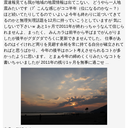
震速報見ても我が地域の地震情報は出てこない。 どうやら一人地
震みたいです（ﾌﾟ こんな感じがココ半年（位になるのかな～？）
ほど続いてたりしてるので いよいよ今年も終わりに近づいてきて
るのかと無理矢理話題を12月に持っていこうとしていますが 気に
しないで下さいｗ あと1ヶ月で2011年が終わっちゃうなんて信じら
れませんよ、まったく。 みんカラは前半から半ばまでがんがりま
したが後半がグダグダでろくに更新できませんでした。 仕事があ
るのはイイけれど周りを見廻す余裕を常に持てる自分が確立されて
ればと思うばかり。 今年の後半はホント考えさせられるコトが多
かったように思います。 とまぁ今年の締めくくりみたいなコトを
書いちゃいましたが 2011年の残り1ヶ月を無事に過ごせ ...