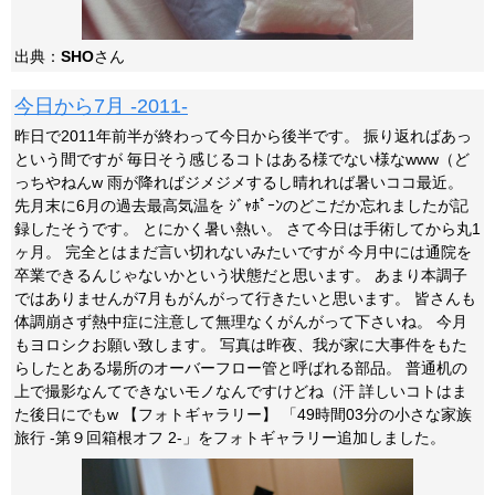
出典：
SHO
さん
今日から7月 -2011-
昨日で2011年前半が終わって今日から後半です。 振り返ればあっ
という間ですが 毎日そう感じるコトはある様でない様なwww（ど
っちやねんw 雨が降ればジメジメするし晴れれば暑いココ最近。
先月末に6月の過去最高気温を ｼﾞｬﾎﾟｰﾝのどこだか忘れましたが記
録したそうです。 とにかく暑い熱い。 さて今日は手術してから丸1
ヶ月。 完全とはまだ言い切れないみたいですが 今月中には通院を
卒業できるんじゃないかという状態だと思います。 あまり本調子
ではありませんが7月もがんがって行きたいと思います。 皆さんも
体調崩さず熱中症に注意して無理なくがんがって下さいね。 今月
もヨロシクお願い致します。 写真は昨夜、我が家に大事件をもた
らしたとある場所のオーバーフロー管と呼ばれる部品。 普通机の
上で撮影なんてできないモノなんですけどね（汗 詳しいコトはま
た後日にでもw 【フォトギャラリー】 「49時間03分の小さな家族
旅行 -第９回箱根オフ 2-」をフォトギャラリー追加しました。