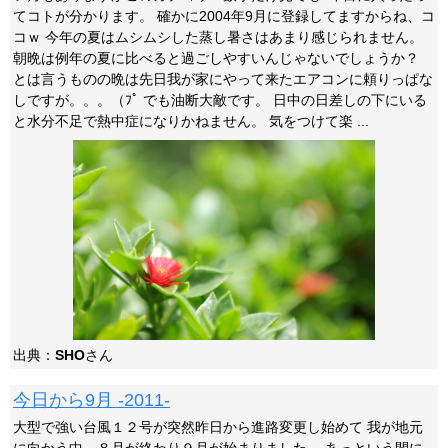
てコトが分かります。 確かに2004年9月に登録してますからね、コ
コｗ 今年の夏はムシムシした蒸し暑さはあまり感じられません。
朝晩は例年の夏に比べると過ごしやすいんじゃないでしょうか？
とは言うものの晩は先日我が家にやって来たエアコンに頼りっぱな
しですが。。。（ﾌﾟ でも油断大敵です。 日中の日差しの下にいる
と水分不足で熱中症になりかねません。 気をつけて楽 ...
出典：
SHO
さん
今日から9月 -2011-
大型で強い台風１２号が突然昨日から進路変更し始めて 我が地元