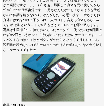
間のフライトをクリアすれば帰国です。 まずは起きれるかどう
か？疑問ですが。。。（ﾌﾟ さぁ、帰国して身体を元に戻してから
ｼﾞｬﾎﾟｰﾝでの仕事復帰です。 2月もなんだか忙しくなりそうな予感
なので体調を崩さない様、がんがりたいと思います。 皆さまもお
身体には気をつけて下さいね。 人のコト、言える身体じゃないん
ですが（爆 というコトで今月もどうぞヨロシクお願い致します。
写真は中国滞在中に持ち歩いていたケータイ。 使ったのは9日間で
わずか2回というホント「持ち歩いてた」だけのケータイです。 コ
ンパクトなのはイイけどボタンがやたらと小さくて押しにくいし
説明書が読めないのでキーロックのかけ方が解らないなど全く使え
ないケータイですたｗ
出典：
SHO
さん