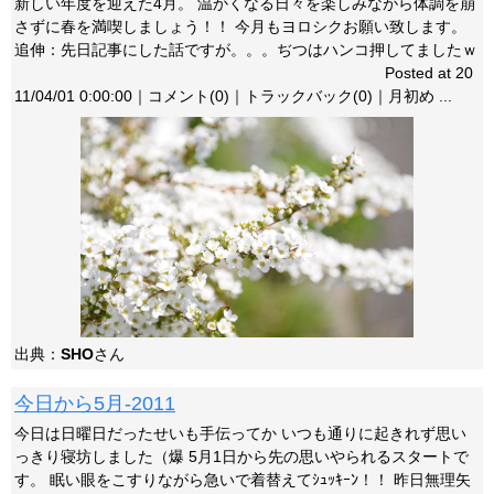
新しい年度を迎えた4月。 温かくなる日々を楽しみながら体調を崩
さずに春を満喫しましょう！！ 今月もヨロシクお願い致します。
追伸：先日記事にした話ですが。。。ぢつはハンコ押してましたｗ
Posted at 20
11/04/01 0:00:00｜コメント(0)｜トラックバック(0)｜月初め ...
出典：
SHO
さん
今日から5月-2011
今日は日曜日だったせいも手伝ってか いつも通りに起きれず思い
っきり寝坊しました（爆 5月1日から先の思いやられるスタートで
す。 眠い眼をこすりながら急いで着替えてｼｭｯｷｰﾝ！！ 昨日無理矢