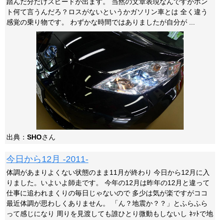
踏んだ分だけスピードが出ます。 当然の文章表現なんですがホン
ト何て言うんだろ？ロスがないというかガソリン車とは 全く違う
感覚の乗り物です。 わずかな時間ではありましたが自分が ...
出典：
SHO
さん
今日から12月 -2011-
体調があまりよくない状態のまま11月が終わり 今日から12月に入
りました。いよいよ師走です。 今年の12月は昨年の12月と違って
仕事に追われまくりの毎日じゃないので 多少は気が楽ですがココ
最近体調が思わしくありません。 「ん？地震か？？」とふらふら
って感じになり 周りを見渡しても誰ひとり微動もしないし ﾈｯﾄで地