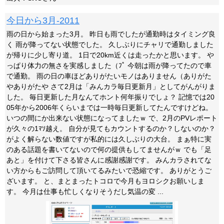
今日から3月-2011
雨の日から始まった3月。 昨日も雨でしたが通勤時はタイミング良
く 雨が降ってない状態でした。 久しぶりにチャリで通勤しました
が帰りに少し寄り道。 1日で20km近くは走ったかと思います。 や
っぱり体力の無さを実感しました（ﾌﾟ 今朝は雨が降ってたので車
で通勤。 雨の日の車ほどありがたいモノはありません（ありがた
やありがたや さて2月は「みんカラ毎日更新月」としてがんがりま
した。 毎日更新した月なんてホント何年振りでしょ？ 記憶では20
05年から2006年くらいまでは一時毎日更新してたんですけどね。
いつの間にか出来ない状態になってましたｗ で、2月のPVレポート
が久々の1ﾏｿ越え。 自分が見てもカウントするのか？しないのか？
がよく解らない数値ですが私的には久しぶりの大台。 まぁ特に実
のある話題を書いてないので何の提供もしてませんがｗ でも「足
あと」を付けて下さる皆さんに感謝感謝です。 みんカラされてな
い方からもご訪問して頂いてるみたいで恐縮です。 ありがとうご
ざいます。 と、まとまったトコロで今月もヨロシクお願いしま
す。 今月は仕事も忙しくなりそうだし気温の変 ...