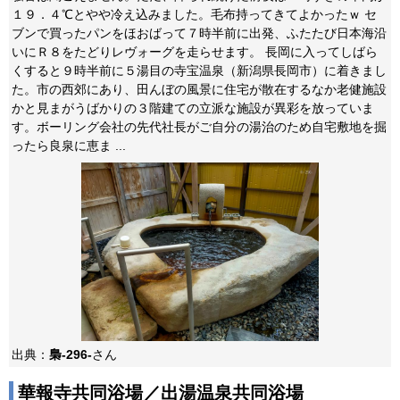
１９．４℃とやや冷え込みました。毛布持ってきてよかったｗ セ
ブンで買ったパンをほおばって７時半前に出発、ふたたび日本海沿
いにＲ８をたどりレヴォーグを走らせます。 長岡に入ってしばら
くすると９時半前に５湯目の寺宝温泉（新潟県長岡市）に着きまし
た。市の西郊にあり、田んぼの風景に住宅が散在するなか老健施設
かと見まがうばかりの３階建ての立派な施設が異彩を放っていま
す。ボーリング会社の先代社長がご自分の湯治のため自宅敷地を掘
ったら良泉に恵ま ...
出典：
梟-296-
さん
華報寺共同浴場／出湯温泉共同浴場