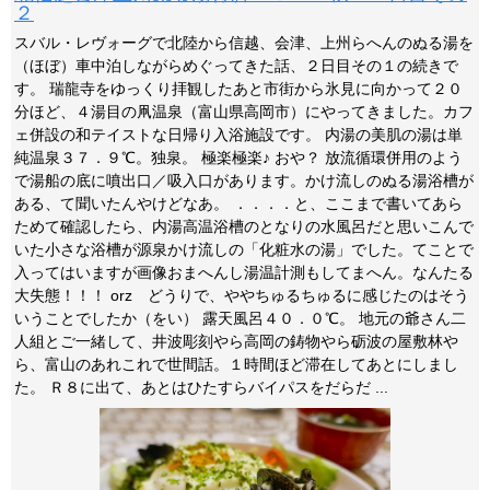
２
スバル・レヴォーグで北陸から信越、会津、上州らへんのぬる湯を
（ほぼ）車中泊しながらめぐってきた話、２日目その１の続きで
す。 瑞龍寺をゆっくり拝観したあと市街から氷見に向かって２０
分ほど、４湯目の凧温泉（富山県高岡市）にやってきました。カフ
ェ併設の和テイストな日帰り入浴施設です。 内湯の美肌の湯は単
純温泉３７．９℃。独泉。 極楽極楽♪ おや？ 放流循環併用のよう
で湯船の底に噴出口／吸入口があります。かけ流しのぬる湯浴槽が
ある、て聞いたんやけどなあ。 ．．．．と、ここまで書いてあら
ためて確認したら、内湯高温浴槽のとなりの水風呂だと思いこんで
いた小さな浴槽が源泉かけ流しの「化粧水の湯」でした。てことで
入ってはいますが画像おまへんし湯温計測もしてまへん。なんたる
大失態！！！ orz どうりで、ややちゅるちゅるに感じたのはそう
いうことでしたか（をい） 露天風呂４０．０℃。 地元の爺さん二
人組とご一緒して、井波彫刻やら高岡の鋳物やら砺波の屋敷林や
ら、富山のあれこれで世間話。１時間ほど滞在してあとにしまし
た。 Ｒ８に出て、あとはひたすらバイパスをだらだ ...