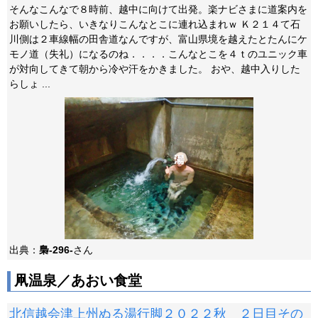
そんなこんなで８時前、越中に向けて出発。楽ナビさまに道案内を
お願いしたら、いきなりこんなとこに連れ込まれｗ Ｋ２１４て石
川側は２車線幅の田舎道なんですが、富山県境を越えたとたんにケ
モノ道（失礼）になるのね．．．．こんなとこを４ｔのユニック車
が対向してきて朝から冷や汗をかきました。 おや、越中入りした
らしょ ...
出典：
梟-296-
さん
凧温泉／あおい食堂
北信越会津上州ぬる湯行脚２０２２秋 ２日目その