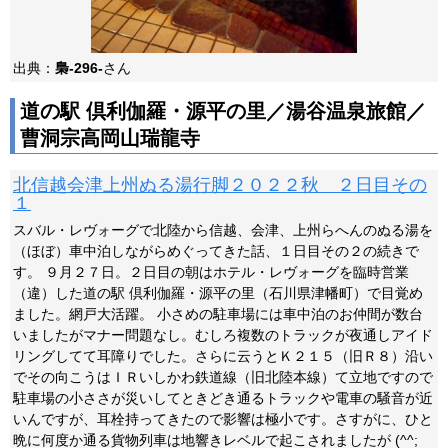
出典：
梟-296-
さん
道の駅 倶利伽羅・源平の里／湯谷温泉旅館／
曹洞宗高岡山瑞龍寺
北信越会津上州ぬる湯行脚２０２２秋 ２日目その
１
スバル・レヴォーグで北陸から信越、会津、上州らへんのぬる湯を
（ほぼ）車中泊しながらめぐってきた話、１日目その２の続きで
す。 ９月２７日。２日目の朝はホテル・レヴォーグを臨時営業
（違）した道の駅 倶利伽羅・源平の里（石川県津幡町）で目覚め
ました。網戸大活躍。 小さめの駐車場には車中泊のお仲間が数台
いましたがマナー問題なし。むしろ複数のトラックが夜通しアイド
リングしてて耳障りでした。さらに云うとＫ２１５（旧Ｒ８）沿い
でその向こうはＩＲいしかわ鉄道線（旧北陸本線）て立地ですので
駐車場の小ささが災いしてときどき通るトラックや電車の騒音が近
いんですが、耳栓持ってきたので影響は極小です。さすがに、ひと
晩に何度か通る貨物列車は地響きレベルで起こされましたが (^^;