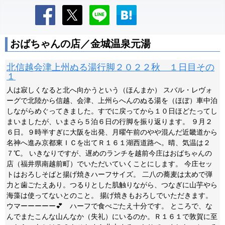
おばちゃんの店／金城温泉元湯
北信越会津上州ぬる湯行脚２０２２秋 １日目その
１
人は寂しくなると北へ向かうという（ほんまか） スバル・レヴォ
ーグで北陸から信越、会津、上州らへんのぬる湯を（ほぼ）車中泊
しながらめぐってきました。すでに戻ってから１０日ほどたってし
まいましたが、いまさら５泊６日の行脚を振り返ります。 ９月２
６日。９時半すぎに大阪を出発、月曜午前のやや混んだ近畿道から
名神へ進み京都東ＩＣを出てＲ１６１湖西道路へ。晴、気温は２
７℃。 いきなりですが、遅めのランチを越前今庄はおばちゃんの
店（福井県南越前町）でいただいていくことにします。 今庄セッ
トはおろしそばと揚げ焼きハーフサイズ。 二八の蕎麦は太めで弾
力と歯ごたえあり。つるりとした肌触りながら、つなぎに山芋やら
海藻は使ってないとのこと。 揚げ焼きもおろしでいただきます。
ウマーーーーー💕 ハーフで食べごたえ十分です。 ところで、な
んでまたこんな山んなか（失礼）にいるのか。Ｒ１６１で敦賀に至