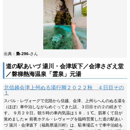
出典：
梟-296-
さん
道の駅あいづ 湯川・会津坂下／会津さざえ堂
／磐梯熱海温泉「霊泉」元湯
北信越会津上州ぬる湯行脚２０２２秋 ４日目その
１
スバル・レヴォーグで北陸から信越、会津、上州らへんのぬる湯を
（ほぼ）車中泊しながらめぐってきた話、３日目その２の続きで
す。 ９月２９日。朝５時の車内気温は１８．１℃。肌寒くて目が
覚めましたｗ 前夜ホテル・レヴォーグを臨時営業した道の駅あい
づ 湯川・会津坂下（福島県湯川村）は、駐車場広々で車中泊組も