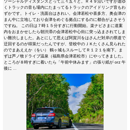
ソーシャルディスタンスとって三々五々と。Ｒ４９沿いですが道ゆ
くトラックの音も場内にたまってるトラックのアイドリング音もわ
ずかです。トイレ・洗面台はきれい。会津若松や喜多方、奥会津の
まん中に立地しており会津をめぐる拠点にするのに都合がよさそう
ですね。 この日は７時１５分すぎに行動開始。楽ナビさまに道案
内をおまかせしたら朝渋滞の会津若松中心街に突っ込まされてしま
い難渋しました。あとにして思えば阿賀川をはさんだ対岸の県道で
迂回するのが得策だったんですが、登校中のＪＫたくさん見られた
のでまあええか（をい） 鶴ヶ城もスルーしてＲ１２１を南下。ま
ずは芦ノ牧ドライブ温泉（福島県会津若松市）にやってきました。
ところが８時すぎに着いたら「午前中休みます」の張り紙が orz 午
後に ...