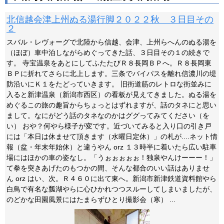
北信越会津上州ぬる湯行脚２０２２秋 ３日目その
２
スバル・レヴォーグで北陸から信越、会津、上州らへんのぬる湯を
（ほぼ）車中泊しながらめぐってきた話、３日目その１の続きで
す。 寺宝温泉をあとにしてふたたびＲ８長岡ＢＰへ。Ｒ８長岡東
ＢＰに折れてさらに北上します。三条でバイパスを離れ信濃川の堤
防沿いにＫ１をたどっていきます。 旧街道筋のレトロな街並みに
入ると新津温泉（新潟市西区）の看板が見えてきました。ぬる湯を
めぐるこの旅の趣旨からちょっとはずれますが、話のタネにと思い
まして。なにがどう話のタネなのかはググってみてください（を
い） おや？何やら様子が変です。近づいてみると入り口の引き戸
には「本日は休ませて頂きます（水曜日定休）」の札が....ネット情
報（盆・年末年始休）と違うやん orz １３時半に着いたら広い駐車
場にはほかの車の姿なし。「うぉぉぉぉぉ！独泉やんけーーー！」
て拳を突きあげたのもつかの間、そんな都合のいい話はありませ
ん orz はい、次。Ｒ４６０に出て東へ。新潟市新津鉄道資料館やら
白鳥で有名な瓢湖やらに心ひかれつつスルーしてしまいましたが、
のどかな田園風景にはたまらずひとり撮影会（寒） ...