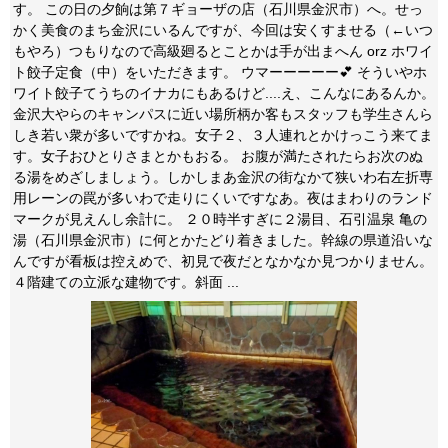
す。 この日の夕餉は第７ギョーザの店（石川県金沢市）へ。せっ
かく美食のまち金沢にいるんですが、今回は安くすませる（←いつ
もやろ）つもりなので高級廻るとことかは手が出まへん orz ホワイ
ト餃子定食（中）をいただきます。 ウマーーーーー💕 そういやホ
ワイト餃子てうちのイナカにもあるけど....え、こんなにあるんか。
金沢大やらのキャンパスに近い場所柄か客もスタッフも学生さんら
しき若い衆が多いですかね。女子２、３人連れとかけっこう来てま
す。女子おひとりさまとかもおる。 お腹が満たされたらお次のぬ
る湯をめざしましょう。しかしまあ金沢の街なかて狭いわ右左折専
用レーンの罠が多いわで走りにくいですなあ。夜はまわりのランド
マークが見えんし余計に。 ２０時半すぎに２湯目、石引温泉 亀の
湯（石川県金沢市）に何とかたどり着きました。幹線の県道沿いな
んですが看板は控えめで、初見で夜だとなかなか見つかりません。
４階建ての立派な建物です。斜面 ...