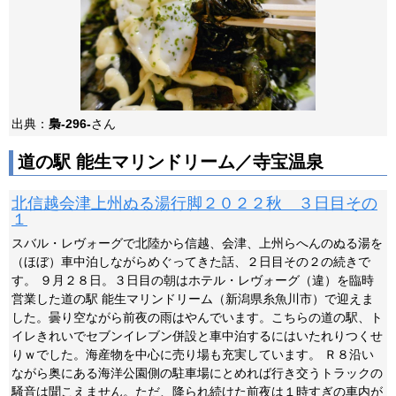
出典：
梟-296-
さん
道の駅 能生マリンドリーム／寺宝温泉
北信越会津上州ぬる湯行脚２０２２秋 ３日目その
１
スバル・レヴォーグで北陸から信越、会津、上州らへんのぬる湯を
（ほぼ）車中泊しながらめぐってきた話、２日目その２の続きで
す。 ９月２８日。３日目の朝はホテル・レヴォーグ（違）を臨時
営業した道の駅 能生マリンドリーム（新潟県糸魚川市）で迎えま
した。曇り空ながら前夜の雨はやんでいます。こちらの道の駅、ト
イレきれいでセブンイレブン併設と車中泊するにはいたれりつくせ
りｗでした。海産物を中心に売り場も充実しています。 Ｒ８沿い
ながら奥にある海洋公園側の駐車場にとめれば行き交うトラックの
騒音は聞こえません。ただ、降られ続けた前夜は１時すぎの車内が