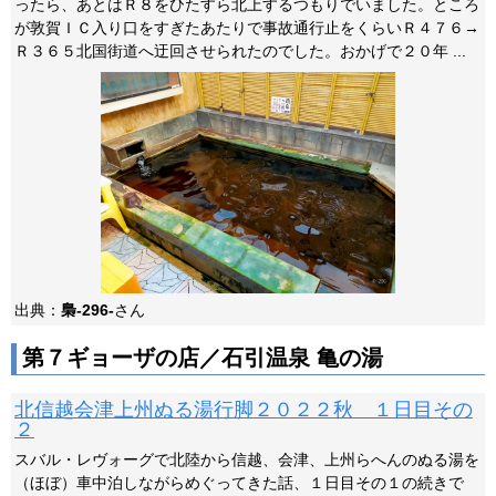
ったら、あとはＲ８をひたすら北上するつもりでいました。ところ
が敦賀ＩＣ入り口をすぎたあたりで事故通行止をくらいＲ４７６→
Ｒ３６５北国街道へ迂回させられたのでした。おかげで２０年 ...
出典：
梟-296-
さん
第７ギョーザの店／石引温泉 亀の湯
北信越会津上州ぬる湯行脚２０２２秋 １日目その
２
スバル・レヴォーグで北陸から信越、会津、上州らへんのぬる湯を
（ほぼ）車中泊しながらめぐってきた話、１日目その１の続きで