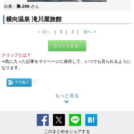
出典：
梟-296-
さん
横向温泉 滝川屋旅館
<
前へ
｜
1
｜
2
｜
次へ
>
クリップとは？
⇒気に入った記事をマイページに保存して、いつでも見られるように
なります。
イイね！
もっと見る
このまとめをシェアする