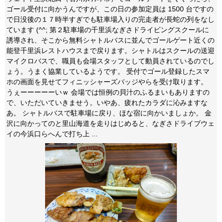
ゴール受付に向かうんですが、この日の参加定員は 1500 台ですの
で日没後の１７時半すぎでも駐車場入りの完走者が長蛇の列をなし
ています (^^; 第２駐車場の千里浜なぎさドライビングスクールに
誘導され、そこから無料シャトルバスに並んでゴールゲート近くの
能登千里浜レストハウスまで戻ります。シャトルはスクールの送迎
マイクロバスで、職員も会場スタッフとして動員されているのでし
ょう。うまく協業しているようです。 受付でゴール登録したスマ
ホの画面を見せてフィニッシャーズバッジやらを受け取ります。
うぇーーーーーいｗ 会場では恒例の貝汁のふるまいもありますの
で、いただいていきませう。いやあ、疲れたカラダに沁みますな
あ。 シャトルバスで駐車場に戻り、ほな宿に向かいましょか。 金
沢に向かってのと里山海道を走りはじめると、なぎさドライブウェ
イの今浜口らへんで打ち上 ...