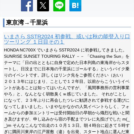
東京湾→千里浜
いまさら SSTR2024 初参戦、或いは秋の能登入り口
ツーリング １日目その１
HONDA NC700X でいまさら SSTR2024 に初参戦してきました。
SUNRISE SUNSET TOURING RALLY －－ 「Chasing the Sun」を
テーマに「日の出とともに自身で定めた日本列島の東海岸からスタ
ートし、日没までに日本海の千里浜にゴールする」というバイク乗
りのイベントです。詳しくはリンク先をご参照ください（おい）
２０１３年にはじまり、ことしで１２年目。以前からこういうイベ
ントがあることは知ってはいたんですが、「風間事務所の営利事業
やろ」と、なんとなく胡散臭くｗ感じていました。 それがことし
になって、２３年ぶりに再会したツレに勧誘されて参戦する運びに
なってしまいました。いまやなかなかの人気イベントらしく、フォ
ームからの参加エントリーは受付開始日の早朝から熾烈な戦いと聞
き及びますが、申し込みから宿の手配までツレに丸投げでした m(_
_)m そんなこんなで出走の１０月１３日。朝４時台に起きて５時す
ぎに隅田川東岸の江戸屋敷（違）を出発、スタート地点に選んだ東