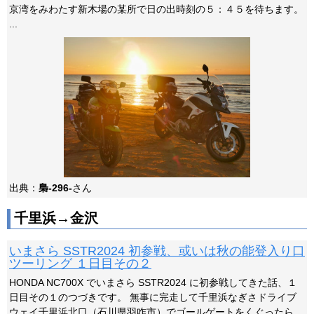
京湾をみわたす新木場の某所で日の出時刻の５：４５を待ちます。
...
出典：
梟-296-
さん
千里浜→金沢
いまさら SSTR2024 初参戦、或いは秋の能登入り口
ツーリング １日目その２
HONDA NC700X でいまさら SSTR2024 に初参戦してきた話、１
日目その１のつづきです。 無事に完走して千里浜なぎさドライブ
ウェイ千里浜北口（石川県羽咋市）でゴールゲートをくぐったら、