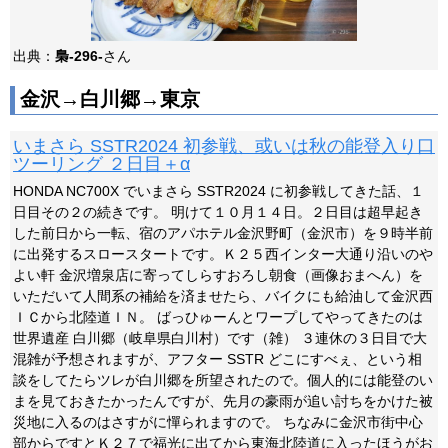
出典：
梟-296-
さん
金沢→白川郷→東京
いまさら SSTR2024 初参戦、或いは秋の能登入り口
ツーリング ２日目＋α
HONDA NC700X でいまさら SSTR2024 に初参戦してきた話、１
日目その２の続きです。 明けて１０月１４日。２日目は超早起き
した前日から一転、宿のアパホテル金沢野町（金沢市）を９時半前
に出発するスロースタートです。Ｋ２５西インター大通り沿いのや
よい軒 金沢増泉店に寄ってしらすおろし朝食（画像おまへん）を
いただいて人間系の補給を済ませたら、バイクにも給油して金沢西
ＩＣから北陸道ＩＮ。 ばっひゅーんとワープしてやってきたのは
世界遺産 白川郷（岐阜県白川村）です（雑） ３連休の３日目で大
混雑が予想されますが、アフター SSTR どこにすべぇ、という相
談をしてたらツレが白川郷を所望されたので。個人的には能登のい
まを見ておきたかったんですが、先月の豪雨が追い討ちをかけた被
災地に入るのはさすがに憚られますので。 ちなみに金沢市街中心
部からですとＫ２７で福光に出てから東海北陸道に入ったほうがお