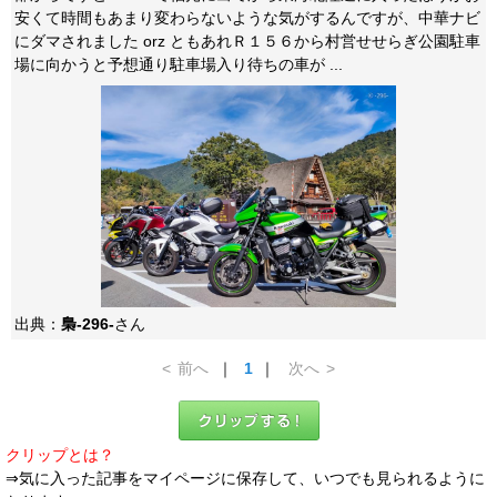
安くて時間もあまり変わらないような気がするんですが、中華ナビ
にダマされました orz ともあれＲ１５６から村営せせらぎ公園駐車
場に向かうと予想通り駐車場入り待ちの車が ...
出典：
梟-296-
さん
<
前へ
｜
1
｜
次へ
>
クリップとは？
⇒気に入った記事をマイページに保存して、いつでも見られるように