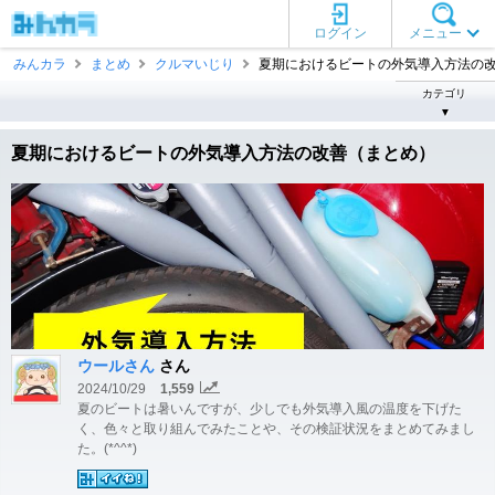
ログイン
メニュー
みんカラ
まとめ
クルマいじり
夏期におけるビートの外気導入方法の改善 
カテゴリ
▼
夏期におけるビートの外気導入方法の改善（まとめ）
ウールさん
さん
2024/10/29
1,559
夏のビートは暑いんですが、少しでも外気導入風の温度を下げた
く、色々と取り組んでみたことや、その検証状況をまとめてみまし
た。(*^^*)