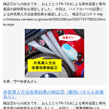
検証①からの続きです。 おんどとりTR-71Uiによる車外温度と車内
風温の経時変化を測定しました。 今回は、パイプカバーの設置に
よる外気導入方法改善効果を確認しました。 検証①はコチラ http
s://minkara.carview.co.jp/userid/2001208/car/1507737/7881120/no
te.aspx
出典：
ウールさん
さん
外気導入方法改善効果の検証③（断熱パネルも効果
あり）
検証②からの続きです。 おんどとりTR-71Uiによる車外温度と車内
風温度の経時変化を計測しました。 今回は、「夏季用断熱パネ