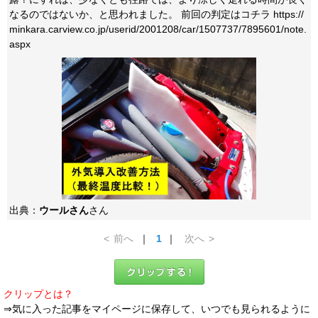
なるのではないか、と思われました。 前回の判定はコチラ https://
minkara.carview.co.jp/userid/2001208/car/1507737/7895601/note.
aspx
出典：
ウールさん
さん
<
前へ
｜
1
｜
次へ
>
クリップとは？
⇒気に入った記事をマイページに保存して、いつでも見られるように