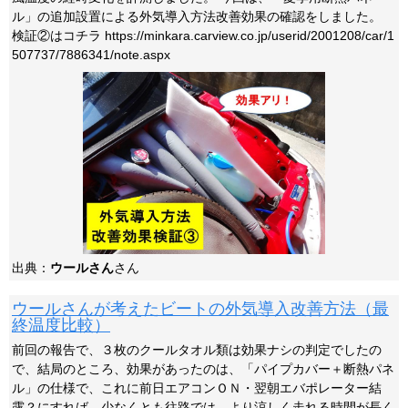
ル」の追加設置による外気導入方法改善効果の確認をしました。
検証②はコチラ https://minkara.carview.co.jp/userid/2001208/car/1
507737/7886341/note.aspx
出典：
ウールさん
さん
ウールさんが考えたビートの外気導入改善方法（最
終温度比較）
前回の報告で、３枚のクールタオル類は効果ナシの判定でしたの
で、結局のところ、効果があったのは、「パイプカバー＋断熱パネ
ル」の仕様で、これに前日エアコンＯＮ・翌朝エバポレーター結
露？にすれば、少なくとも往路では、より涼しく走れる時間が長く