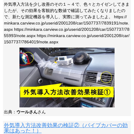
外気導入方法を少し改善のその１～４で、色々とカイゼンしてきま
したが、その効果を客観的な数値で確認してみたくなりましたの
で、新たな測定機器を導入し、実際に測ってみましたよ。 https://
minkara.carview.co.jp/userid/2001208/car/1507737/7839191/note.
aspx https://minkara.carview.co.jp/userid/2001208/car/1507737/78
55993/note.aspx https://minkara.carview.co.jp/userid/2001208/car/
1507737/7864019/note.aspx
出典：
ウールさん
さん
外気導入方法改善効果の検証②（パイプカバーの効
果はあった！）