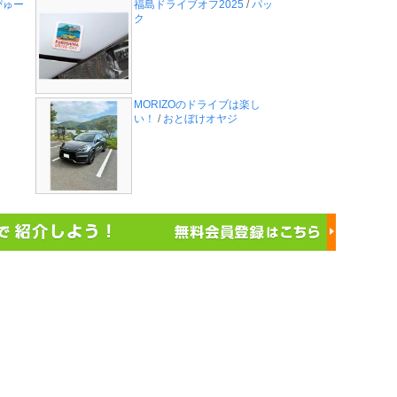
ぴゅー
福島ドライブオフ2025
/
パッ
ク
MORIZOのドライブは楽し
い！
/
おとぼけオヤジ