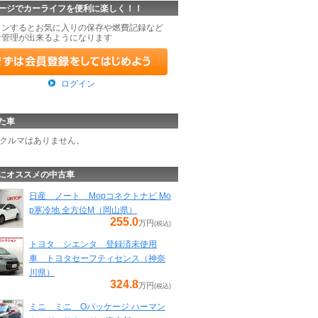
ージでカーライフを便利に楽しく！！
インするとお気に入りの保存や燃費記録など
な管理が出来るようになります
ログイン
た車
クルマはありません。
にオススメの中古車
日産 ノート Mopコネクトナビ Mo
p寒冷地 全方位M（岡山県）
255.0
万円
(税込)
トヨタ シエンタ 登録済未使用
車 トヨタセーフティセンス（神奈
川県）
324.8
万円
(税込)
ミニ ミニ Oパッケージ ハーマン