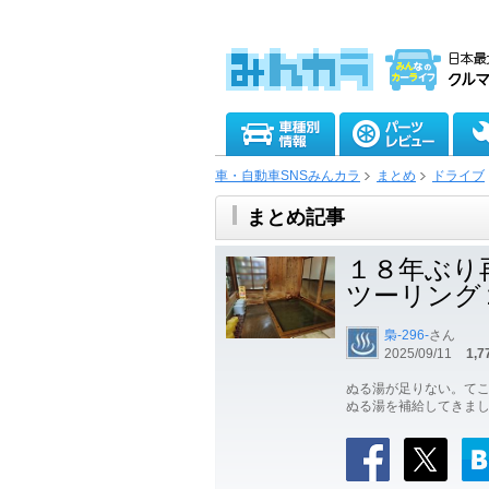
車・自動車SNSみんカラ
まとめ
ドライブ
まとめ記事
１８年ぶり
ツーリング
梟-296-
さん
2025/09/11
1,7
ぬる湯が足りない。てこと
ぬる湯を補給してきま