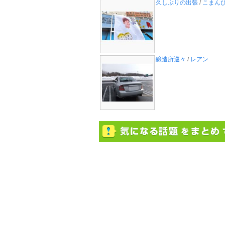
久しぶりの出張
/
こまん
醸造所巡々
/
レアン