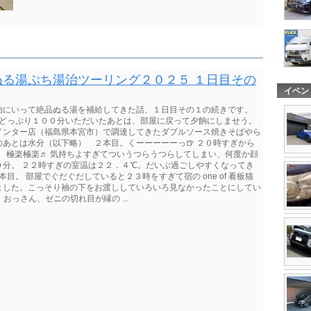
る湯ぷち湯治ツーリング２０２５ １日目その
イベン
ぷち湯治にいって絶品ぬる湯を補給してきた話、１日目その１の続きです。
をどっぷり１００分いただいたあとは、部屋に戻って夕餉にしませう。
インター店（福島県本宮市）で調達してきたダブルソース焼きそばやら
あとは水分（以下略） ２本目。くーーーーーっ🍺 ２０時すぎから
。 極楽極楽♬ 気持ちよすぎてついうつらうつらしてしまい、何度か顔
分。 ２２時すぎの室温は２２．４℃。だいぶ過ごしやすくなってき
目。 部屋でぐだぐだしていると２３時をすぎて宿の one of 看板猫
ました。こっそり袖の下をお渡ししていろいろ見なかったことにしてい
 おっさん、ゼニの切れ目が縁の ...