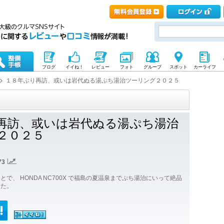
ブログ
イイね！
レビュー
フォト
グループ
スポット
カーライフ
１８年ぶり再訪、或いは岩代ぬる湯ぷち湯治ツーリング２０２５
再訪、或いは岩代ぬる湯ぷち湯治
２０２５
73
で、 HONDA NC700X で福島の夏温泉までぷち湯治にいって絶品
した。