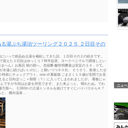
る湯ぷち湯治ツーリング２０２５ ２日目その
ぷち湯治にいって絶品ぬる湯を補給してきた話、１日目その２の続きです。
）で迎えた２日目はゆっくり７時半起床。ヨークベニマルで調達しとい
まへん）お風呂 朝の部へ。含緑礬-酸性明礬泉は安定の３４．０℃。
間が永遠に続けばいいのに」と願いつつ９０分。 そうそう、飲泉したせ
時前にチェックアウト。one of 看板猫 ごまさく１５歳が玄関でお見
えると日向ぼっこ＋朝寝（？）に入ってしまわれましたが。 看板にゃ
んですが今回はお姿を拝見できず。 また来よっと。 晴れたぬ。でわ
ニュー
方面へ。 3,360m の土湯トンネルを抜けてすぐにバイパスからＫ７
 横向温泉 ...