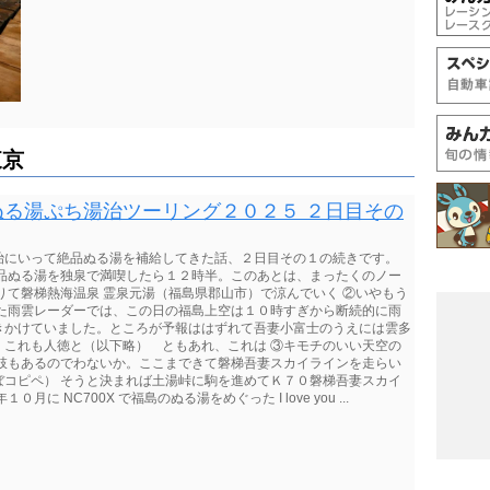
東京
る湯ぷち湯治ツーリング２０２５ ２日目その
ぷち湯治にいって絶品ぬる湯を補給してきた話、２日目その１の続きです。
絶品ぬる湯を独泉で満喫したら１２時半。このあとは、まったくのノー
りて磐梯熱海温泉 霊泉元湯（福島県郡山市）で涼んでいく ②いやもう
みた雨雲レーダーでは、この日の福島上空は１０時すぎから断続的に雨
きかけていました。ところが予報ははずれて吾妻小富士のうえには雲多
。これも人徳と（以下略） ともあれ、これは ③キモチのいい天空の
選択肢もあるのでわないか。ここまできて磐梯吾妻スカイラインを走らい
ぼコピペ） そうと決まれば土湯峠に駒を進めてＫ７０磐梯吾妻スカイ
 NC700X で福島のぬる湯をめぐった I love you ...