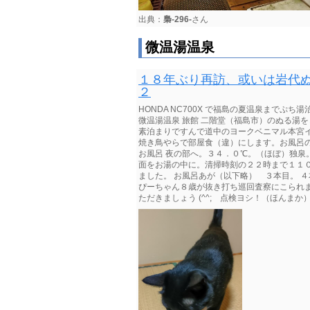
出典：
梟-296-
さん
微温湯温泉
１８年ぶり再訪、或いは岩代ぬ
２
HONDA NC700X で福島の夏温泉まで
微温湯温泉 旅館 二階堂（福島市）のぬる湯
素泊まりですんで道中のヨークベニマル本宮
焼き鳥やらで部屋食（違）にします。お風呂の
お風呂 夜の部へ。３４．０℃。（ほぼ）独泉
面をお湯の中に。清掃時刻の２２時まで１１０
ました。 お風呂あが（以下略） ３本目。 ４本
ぴーちゃん８歳が抜き打ち巡回査察にこられ
ただきましょう (^^; 点検ヨシ！（ほんまか）