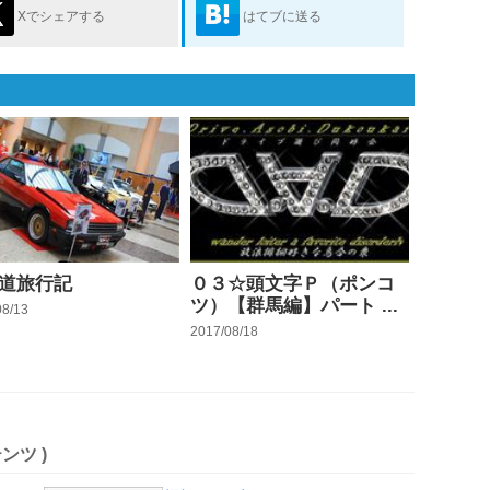
Xでシェアする
はてブに送る
道旅行記
０３☆頭文字Ｐ（ポンコ
ツ）【群馬編】パート ...
08/13
2017/08/18
ンツ )