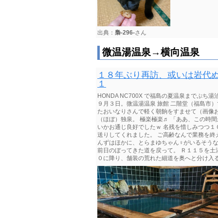
出典：
梟-296-
さん
微温湯温泉→横向温泉
１８年ぶり再訪、或いは岩代ぬ
１
HONDA NC700X で福島の夏温泉まで
９月３日。微温湯温泉 旅館 二階堂（福島市
たおいなりさんで軽く朝餉をすませて（画像お
（ほぼ）独泉。 極楽極楽♬ 「ああ、この時
いかお通じ良好でしたｗ 名残を惜しみつつ１０
送りしてくれました。 ご高齢なんで業務を終
んずはほかに、とらまゆちゃん♀がいるそうな
前日のぼってきた道を戻って。 Ｒ１１５を土湯
０に降り、舗装の荒れた細道を奥へと分け入ると。