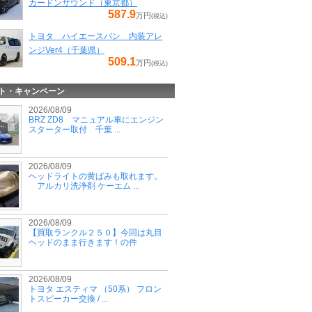
カードンサウンド（東京都）
587.9
万円
(税込)
トヨタ ハイエースバン 内装アレ
ンジVer4（千葉県）
509.1
万円
(税込)
ト・キャンペーン
2026/08/09
BRZ ZD8 マニュアル車にエンジン
スターター取付 千葉 ...
2026/08/09
ヘッドライトの黄ばみも取れます。
アルカリ洗浄剤 ケーエム ...
2026/08/09
【買取ランクル２５０】今回は丸目
ヘッドのまま行きます！の件
2026/08/09
トヨタ エスティマ （50系） フロン
トスピーカー交換 / ...