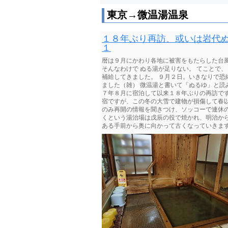
東京→微温湯温泉
１８年ぶり再訪、或いは岩代ぬ
１
暦は９月にかわり各地に被害をもたらした台
そんなわけで ぬる湯が足りない。 てことで、 
補給してきました。 ９月２日。いきなりで恐
ました（雑） 微温湯と書いて「ぬるゆ」と読みま
７年８月に宿泊して以来１８年ぶりの再訪で
宿ですが、この冬の大雪で建物が損傷して春
のみ再開の情報を聞きつけ、ソッコーで連休
くという湯治場は戊辰の役で焼かれ、明治から
ある手前から奥に向かって古くなっていきます。