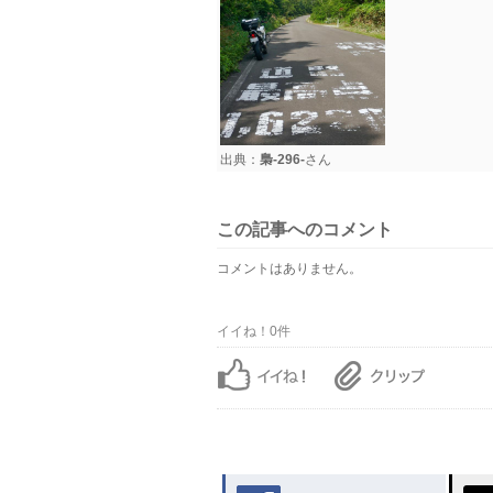
出典：
梟-296-
さん
この記事へのコメント
コメントはありません。
イイね！0件