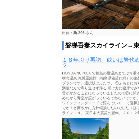
出典：
梟-296-
さん
磐梯吾妻スカイライン→
１８年ぶり再訪、或いは岩代ぬ
２
HONDA NC700X で福島の夏温泉まで
横向温泉 滝川屋旅館（福島県猪苗代町）の
プランです。選択肢はふたつ。 ①ふもとにお
満腹なんで寄り道せず帰る 明け方に寝床で
雲がかかることになっていましたので②に傾
めながら青空が広がっているでわないですか
ワインディングロードで涼んでいく ....て
でか！と爽やかに方針転換したのでした（ほ
ラインＩＮ。 東日本大震災の翌年、２０１２年１０月に