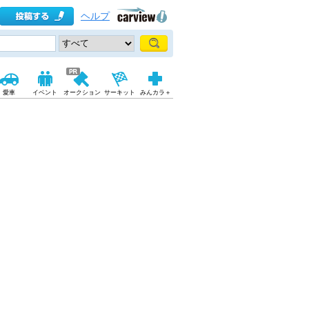
ヘルプ
愛車
イベント
オークション
サーキット
みんカラ＋