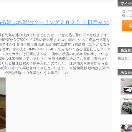
マイペ
ログ
様々
る湯ぷち湯治ツーリング２０２５ １日目その
風も列島を通り抜けていきましたが、いぜん蒸し暑い日々が続きます。
HONDA NC700X で福島の夏温泉までぷち湯治にいって絶品ぬる湯を
縮ですが１５時半前に微温湯温泉 旅館 二階堂（福島市）にたどり着き
す。妻の人と BMW 330i（E46）でみちのくぬる湯巡礼した２００
最近見
す（みんカラには記事おまへん） 例年、積雪のため冬季休業している
最近見た
以降も休業が続いていました。 日帰り再開に続いてお盆前に素泊まり
のとれる最速日程の予約を入れたのでした。 江戸期の享保年間から続
昭和にかけて再建されてきたといいます。 ※翌朝撮影 建物は玄関の
あなた
今回は明治１０年築という２番目に古い ...