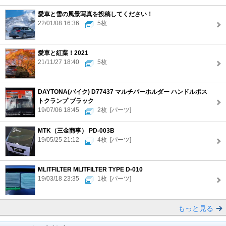
愛車と雪の風景写真を投稿してください！
22/01/08 16:36
5枚
愛車と紅葉！2021
21/11/27 18:40
5枚
DAYTONA(バイク) D77437 マルチバーホルダー ハンドルポス
トクランプ ブラック
19/07/06 18:45
2枚
[パーツ]
MTK（三金商事） PD-003B
19/05/25 21:12
4枚
[パーツ]
MLITFILTER MLITFILTER TYPE D-010
19/03/18 23:35
1枚
[パーツ]
もっと見る