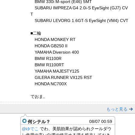
BMW 330i M-sport (E46) 5MT
SUBARU IMPREZA G4 2.0i-S EyeSight (GJ7) CV
T
SUBARU LEVORG 1.6GT-S EyeSight (VM4) CVT
■二輪
HONDA MONKEY RT
HONDA GB250 II
YAMAHA Diversion 400
BMW R1100R
BMW R1100RT
YAMAHA MAJESTY125
GILERA RUNNER VX125 RST
HONDA NC700X
でおま。
もっと見る
何シテル？
08/07 00:59
@ゆでこ
でわ、美肌効果が認められクールダウ