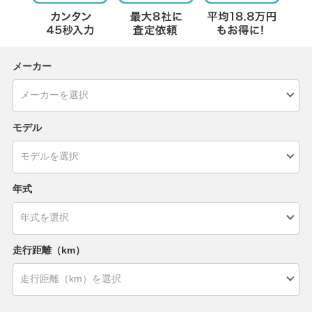
メーカー
モデル
年式
走行距離（km）