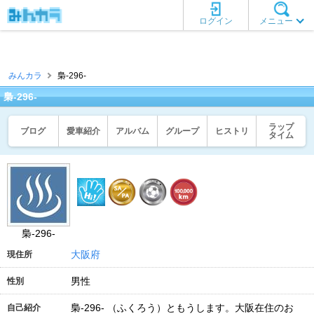
ログイン
メニュー
みんカラ
梟-296-
梟-296-
ラップ
ブログ
愛車紹介
アルバム
グループ
ヒストリ
タイム
梟-296-
大阪府
現住所
男性
性別
梟-296- （ふくろう）ともうします。大阪在住のお
自己紹介