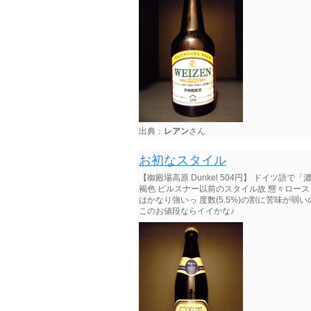
出典：
レアン
さん
お初なスタイル
【御殿場高原 Dunkel 504円】 ドイツ語で
褐色 ピルスナー以前のスタイル故 態々ロー
はかなり強いっ 度数(5.5%)の割に苦味が弱い
このお値段ならイイかな♪