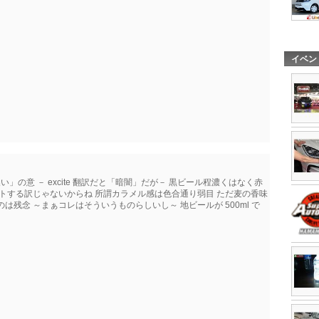
イベン
「濃い」の意 － excite 翻訳だと「暗闇」だが－ 黒ビール程濃くはなく赤
ストする訳じゃないからね 所謂カラメル感は色合通り弱目 ただ麦の香味
のは残念 ～まぁコレはそういうものらしいし～ 地ビールが 500ml で