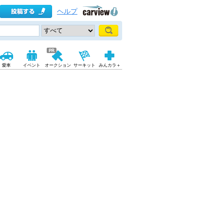
ヘルプ
愛車
イベント
オークション
サーキット
みんカラ＋