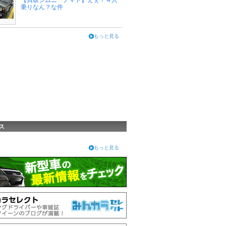
【買取ジムニーノマド】えぇ？４人
乗りなん？な件
もっと見る
ス
もっと見る