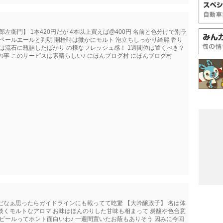
左衛門】 1本420円だが 4本以上買えば@400円 名前と色分けで別ラ
ペールエールと判明 開栓時は微かにモルト 泡立ちしっかり綺麗 香り
は流石に瓶詰したばかり の様なフレッシュ感！ 1週間位は置くべき？
事 このサービスは素晴らしい♪ にほんブログ村 にほんブログ村
だなぁ思ったらガイドラインにも載ってて吃驚 【大吟醸政子】 名は体
淡くモルトなアロマ お味はほんのりした甘味も相まって 炭酸や色合意
ビールってホント面白いわ♪ 一週間置いたお蔭もありそう 因みに今回