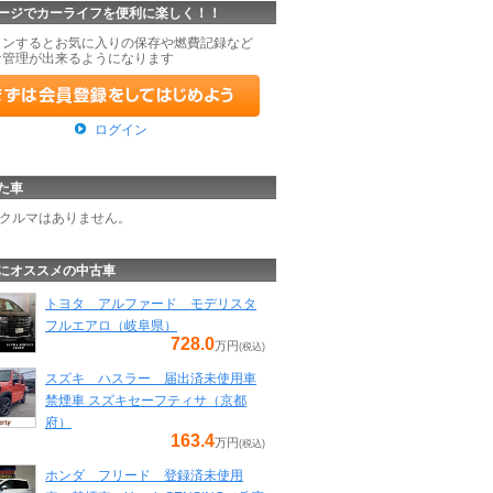
ージでカーライフを便利に楽しく！！
インするとお気に入りの保存や燃費記録など
な管理が出来るようになります
ログイン
た車
クルマはありません。
にオススメの中古車
トヨタ アルファード モデリスタ
フルエアロ（岐阜県）
728.0
万円
(税込)
スズキ ハスラー 届出済未使用車
禁煙車 スズキセーフティサ（京都
府）
163.4
万円
(税込)
ホンダ フリード 登録済未使用