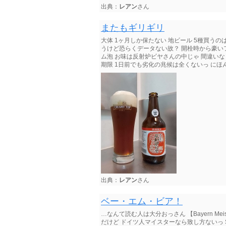
出典：
レアン
さん
またもギリギリ
大体 1ヶ月しか保たない 地ビール 5種買うのは
うけど恐らくデータない故？ 開栓時から豪い
ム泡 お味は反射炉ビヤさんの中じゃ 間違いな
期限 1日前でも劣化の兆候は全くないっ にほ
出典：
レアン
さん
ベー・エム・ビア！
…なんて読む人は大分おっさん 【Bayern Meis
だけど ドイツ人マイスターなら致し方ないっ St