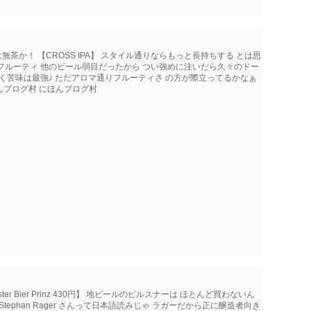
無茶か！ 【CROSS IPA】 スタイル通りならもっと長持ちする とは思
フルーティ 他のビール弱目だったから つい強めに注いだら久々のドー
く苦味は最強♪ ただアロマ通りフルーティさ の方が際立ってるかなぁ
んブログ村 にほんブログ村
ter Bier Prinz 430円】 地ビールのピルスナーは ほとんど買わないん
ephan Rager さんって日本語読みじゃ ラガーだから正に醸造者向き