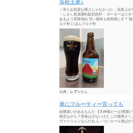
浜松土産♪
～等とお気楽な購入じゃなかった… 温泉上がりの
－しかし飲酒運転駄目絶対－ ポーターはスタ
あるより苦味強め 甘い風味も然程感じず？ 確
ログ村 にほんブログ村
出典：
レアン
さん
単にフルーティー言っても
結構違いがあるもんだ 【天神蔵ビール(廃業)
残念ながら？苦味は少ないけど この濃厚さ！
ヴァイツェンなんだね ん～ついエール酒ばか