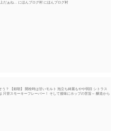
Z のが上だぁね… にほんブログ村 にほんブログ村
う？ 【頼朝】 開栓時は甘いモルト 泡立ち綺麗もやや弱目 シトラス
は 只管スモーキーフレーバー！ そして後味にホップの苦旨～ 醸造から