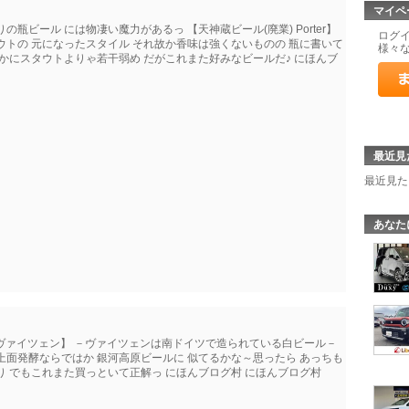
マイペ
瓶ビール には物凄い魔力があるっ 【天神蔵ビール(廃業) Porter】
ログ
ウトの 元になったスタイル それ故か香味は強くないものの 瓶に書いて
様々
かにスタウトよりゃ若干弱め だがこれまた好みなビールだ♪ にほんブ
最近見
最近見た
あなた
 ヴァイツェン】 －ヴァイツェンは南ドイツで造られている白ビール－
上面発酵ならではか 銀河高原ビールに 似てるかな～思ったら あっちも
り でもこれまた買っといて正解っ にほんブログ村 にほんブログ村