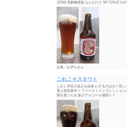
JZ300 高解像度版 なんだけど SP-720U
出典：
レアン
さん
これこそスタウト
しかし伊豆の流人を由来 にするのは少々苦しそ
系と焙煎香半々 ファーストインプレッション
間を置いた分 多少アルコール感増々？