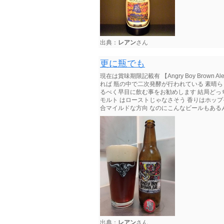
出典：
レアン
さん
更に瓶でも
現在は賞味期限記載有 【Angry Boy Brown
れば 瓶の中で二次発酵が行われている 素晴ら
るべく早目に飲む事をお勧めします 結局どっ
モルト はローストじゃなさそう 香りはホップ
合マイルドな方向 なのにこんなビールもあるん
出典：
レアン
さん