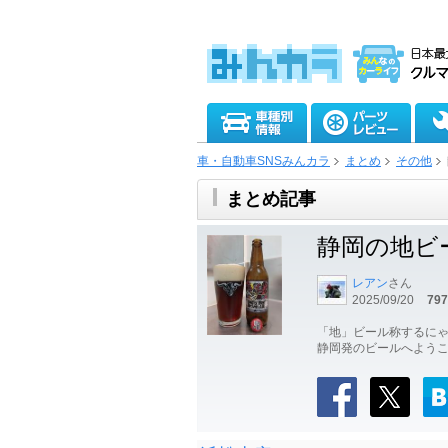
車・自動車SNSみんカラ
まとめ
その他
まとめ記事
静岡の地ビ
レアン
さん
2025/09/20
797
「地」ビール称するに
静岡発のビールへようこ