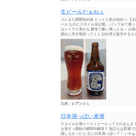
生ビールだぁねぇ
コレまた期限短め故 とっとと飲み始めっ 【太郎
ベル なのにスタイル未記載… パンフみて漸く
はシトラス系かな 酵母で豪い濁っとる～ お味
因みに空き瓶持ってくと 詰め替え販売するとの
出典：
レアン
さん
日本酒っぽい麦酒
スタイルが酒イーストビールってそのまんま 
を表すっ開栓の瞬間吟醸香？ 泡立ちは普通で
識しなかったら 正に日本酒っぽい？！ いやぁ