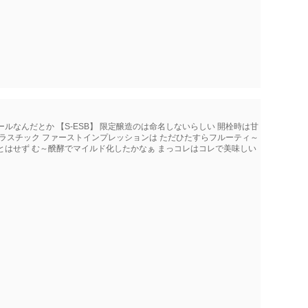
ルなんだとか 【S-ESB】 限定醸造のは命名しないらしい 開栓時は甘
トラスチック ファーストインプレッションは ただひたすらフルーティ～
とはせず む～醗酵でマイルド化したかなぁ まっコレはコレで美味しい