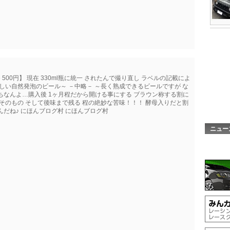
 Ale 500円】 現在 330ml瓶に統一 されたんで撮り直し ラベルの記載によ
しい自然発泡のビール～ －中略－ ～長く熟成できるビールですが な
ちなんよ…購入後 1ヶ月程だから開ける事にする ブラウン称する割に
そのもの そして後味まで残る 程の絶妙な苦味！！！ 酵母入りだと割
だね♪ にほんブログ村 にほんブログ村
ニュー