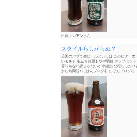
出典：
レアン
さん
スタイルらしからぬ？
英国のパブで生ビールといえば このビターエー
いモルト 泡立ち綺麗もやや弱目 ホップはシ
苦味もない訳じゃないが 特徴的な程しっかり
から無問題♪ にほんブログ村 にほんブログ村