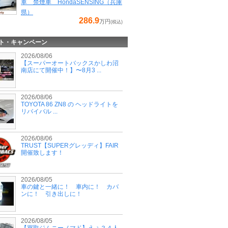
車 禁煙車 HondaSENSING（兵庫
県）
286.9
万円
(税込)
ト・キャンペーン
2026/08/06
【スーパーオートバックスかしわ沼
南店にて開催中！】〜8月3 ...
2026/08/06
TOYOTA 86 ZN8 の ヘッドライトを
リバイバル ...
2026/08/06
TRUST【SUPERグレッディ】FAIR
開催致します！
2026/08/05
車の鍵と一緒に！ 車内に！ カバ
ンに！ 引き出しに！
2026/08/05