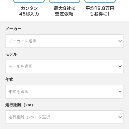
メーカー
モデル
年式
走行距離（km）