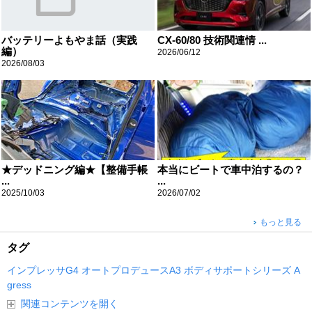
バッテリーよもやま話（実践
CX-60/80 技術関連情 ...
編）
2026/06/12
2026/08/03
★デッドニング編★【整備手帳
本当にビートで車中泊するの？
...
...
2025/10/03
2026/07/02
もっと見る
タグ
インプレッサG4
オートプロデュースA3
ボディサポートシリーズ
A
gress
関連コンテンツを開く