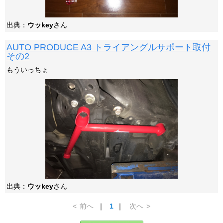
出典：
ウッkey
さん
AUTO PRODUCE A3 トライアングルサポート取付
その2
もういっちょ
出典：
ウッkey
さん
<
前へ
｜
1
｜
次へ
>