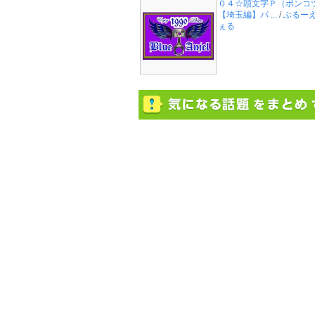
０４☆頭文字Ｐ（ポンコ
【埼玉編】パ ...
/
ぶるー
ぇる