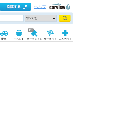
ヘルプ
愛車
イベント
オークション
サーキット
みんカラ＋