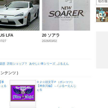
US LFA
20 ソアラ
07/27
2026/03/02
疑惑
詐欺ショップ？
あやしい車シリーズ
ぶるえん
ンテンツ )
【事
０２☆頭文字Ｐ（ポンコツ）
じぇる
【神奈川編】 ...
/
ぶるーえんじ
ぇる