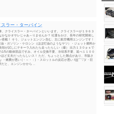
イスラー・ターバイン
車、クライスラー・ターバインといいます。 クライスラーが１９６３
なかなかオサレじゃあ～りませんか？ 社運をかけ、長年の研究開発し
ン搭載！ そう、ジェットエンジン含む、主に航空機用エンジンです！
料は軽油・ガソリン・ケロシン（ほぼ灯油のようなヤツ）・ジェット燃料か
統領が試しにテキーラ入れたら走ったらしい（爆） 出力１３０ｐｓで
の1/5の動体部品ですみ、オイル交換不要、冷却系不要、延べ１１００
いほど丈夫だったらしいス！ ただ、ちょっとした難点があり、市販さ
 ・燃費が悪い (・～・：) ・スロットルの反応が悪い !(|||￣▽)/ ・巨
だと、エンジンかから ...