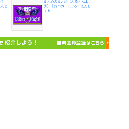
ツ）
まとめのまとめ【ぶるえん工
えんじ
房】【おバカ ...
/
ぶるーえんじ
ぇる