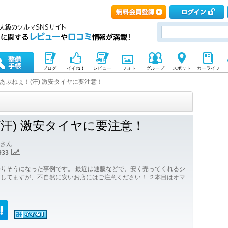
ブログ
イイね！
レビュー
フォト
グループ
スポット
カーライフ
あぶねぇ！(汗) 激安タイヤに要注意！
(汗) 激安タイヤに要注意！
さん
933
りそうになった事例です。 最近は通販などで、安く売ってくれるシ
してますが、不自然に安いお店にはご注意ください！ ２本目はオマ