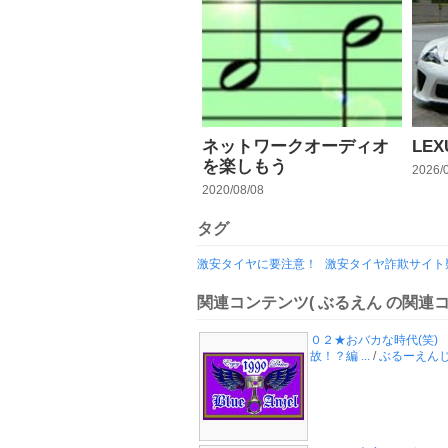
ネットワークオーディオ
LEX
を楽しもう
2026/
2020/08/08
タグ
激安タイヤに要注意！
激安タイヤ詐欺サイト
関連コンテンツ
( ぶるえん の関連コ
０２★おバカな時代(笑) 
故！？編 ...
/
ぶるーえん