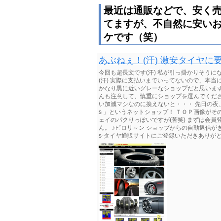
最近は通販などで、安く
てますが、不自然に安い
ケです（笑）
あぶねぇ！(汗) 激安タイヤに
今回も超長文です(汗) 私が引っ掛かりそう
(汗) 実際に支払いまでいってないので、本
かなり黒に近いグレーなショップだと思います
んも注意して、慎重にショップを選んでください 
い加減マシなのに換えないと・・・ 先日の夜、安
s 」というネットショップ！ ＴＯＰ画像がそ
ェイのパクりっぽいですが(苦笑) まずは会
ん。 ♪ピロリ～ン ショップからの自動返信がきま
s-タイヤ通販サイトにご登録いただきありがとう