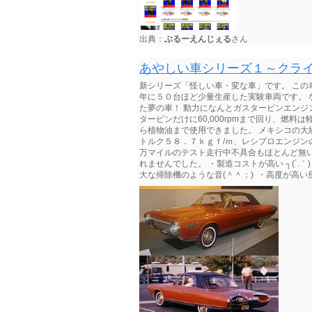
出典：
ぶるーえんじぇる
さん
あやしい車シリーズ１～クラ
新シリーズ「怪しい車・変な車」です。 この
年に５０台ほど少量生産した実験車両です。 
た夢の車！ 動力になんとガスタービンエンジ
タービンだけに60,000rpmまで回り、燃
ら植物油まで使用できました。 メキシコの大
トルク５８．７ｋｇｆ/ｍ、レシプロエンジン
万マイルのテスト走行中不具合もほとんど無
れませんでした。 ・製造コストが高い ┐(´.｀)┌
大な掃除機のような音(＾＾；) ・高度が高い所