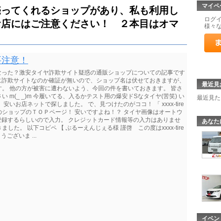
マイペ
売ってくれるショップがあり、私も利用し
ログ
お店にはご注意ください！ ２本目はオマ
様々
要注意！
になった？激安タイヤ詐欺サイト疑惑の通販ショップについての記事です
当に詐欺サイトなのか確証が無いので、ショップ名は伏せておきますが、
最近見
。 他の方が被害に遭わないよう、今回の件を書いておきます。 皆さ
m(_ _)m 今履いてる、入るかテスト用の爆安ドSなタイヤ(苦笑) い
最近見た
いお店ネットで探しました。 で、見つけたのがココ！ 「 xxxx-tire
のショップのＴＯＰページ！ 安いですよね！？ タイヤ画像はオートウ
員登録するらしいので入力。 クレジットカード情報等の入力はありませ
あなた
した。 以下コピペ 【 ぶるーえんじぇる様 謹啓 この度はxxxx-tire
ございま ...
イベン