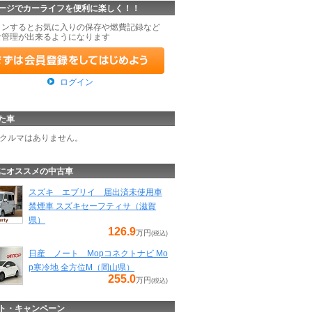
ージでカーライフを便利に楽しく！！
インするとお気に入りの保存や燃費記録など
な管理が出来るようになります
ログイン
た車
クルマはありません。
にオススメの中古車
スズキ エブリイ 届出済未使用車
禁煙車 スズキセーフティサ（滋賀
県）
126.9
万円
(税込)
日産 ノート Mopコネクトナビ Mo
p寒冷地 全方位M（岡山県）
255.0
万円
(税込)
ト・キャンペーン