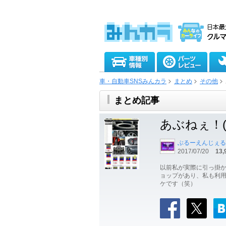
車・自動車SNSみんカラ
まとめ
その他
まとめ記事
あぶねぇ！
ぶるーえんじぇる
2017/07/20
13,
以前私が実際に引っ掛か
ョップがあり、私も利用
ケです（笑）