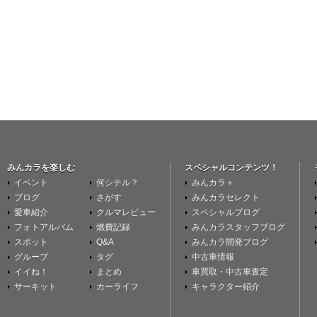
みんカラを楽しむ
スペシャルコンテンツ！
イベント
何シテル？
みんカラ＋
ブログ
さがす
みんカラセレクト
愛車紹介
クルマレビュー
スペシャルブログ
フォトアルバム
燃費記録
みんカラスタッフブログ
スポット
Q&A
みんカラ開発ブログ
グループ
タグ
中古車情報
イイね！
まとめ
車買取・中古車査定
サーキット
カーライフ
キャラクター紹介