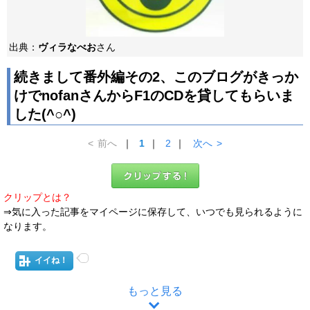
出典：
ヴィラなべお
さん
続きまして番外編その2、このブログがきっか
けでnofanさんからF1のCDを貸してもらいま
した(^○^)
<
前へ
｜
1
｜
2
｜
次へ
>
クリップとは？
⇒気に入った記事をマイページに保存して、いつでも見られるように
なります。
イイね！
もっと見る