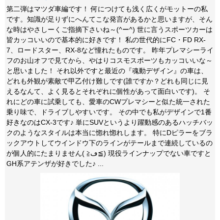
第二弾はマツダ車編です！ 何につけても浅く広くがモットーの私
です。知識が足りずにへんてこな発言があるかと思いますが、そん
な時はやさしーくご指摘下さいね～(^ー^) 世に言うスポーツカーは
皆カッコいいので基本的に好きです！ 私の世代的にFC・FD RX-
7、ロードスター、RX-8など憧れたものです。 昨年プレマシーライ
フのお山オフで見てから、やはりコスモスポーツもカッコいいな～
と思いました！ それ以外ですと最近の『魂動デザイン』の車は、
どれも外観が素敵で甲乙付け難しです(誰ですか？どれも同じに見
えるなんて、よく見るとそれぞれに個性があって面白いです)。 そ
れにどの車に試乗しても、愛車のCWプレマシーと似た統一された
乗り味で、ドライブしやすいです。 その中でも私がデザインで1番
好きなのはCX-3です♪ 単にSUVというより躍動感のあるハッチバッ
クのようなスタイルは本当に惚れ惚れします。 特にDピラーをブラ
ックアウトしてウインドウ下のラインがテールまで連続しているの
が個人的にたまりません( ≧ڡ≦) 現役ラインナップでない車ですと
GH系アテンザが好きでした♪ ...