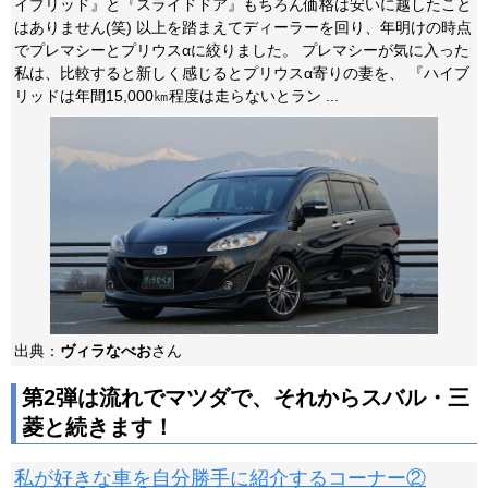
イブリッド』と『スライドドア』もちろん価格は安いに越したこと
はありません(笑) 以上を踏まえてディーラーを回り、年明けの時点
でプレマシーとプリウスαに絞りました。 プレマシーが気に入った
私は、比較すると新しく感じるとプリウスα寄りの妻を、 『ハイブ
リッドは年間15,000㎞程度は走らないとラン ...
出典：
ヴィラなべお
さん
第2弾は流れでマツダで、それからスバル・三
菱と続きます！
私が好きな車を自分勝手に紹介するコーナー②