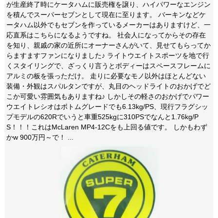
が生産終了時にケータハムに販売権を譲り、ハイパワーなエンジン
を積んでスーパーセブンとして現在に至ります。 バーキンなどケ
ータハム以外でもセブンを作っているメーカーはありますけど、一
応直系はこちらになるようですね。 社会人になってからその存在
を知り、親戚の家の近所にオーナーさんがいて、見せてもらってか
らますますファンになりました♪ ライトウエイトスポーツを地で行
くスタイリングで、ざっくり言うとボディーはスペースフレームに
アルミの板を張っただけ。 走りに必要なモノ以外はほとんどない
装備・外観はスパルタンですが、丸目のヘッドライトのおかげでど
こか可愛い雰囲気もありますね♪ しかしその軽さのおかげでパワー
ウエイトレシオはボトムグレードでも6.13kg/PS、現行フラグシッ
プモデルの620Rでいうと車重525kgに310PSでなんと1.76kg/P
S！！！これはMcLaren MP4-12Cをも上回る値です。 しかもわず
かw 900万円～で！ ...