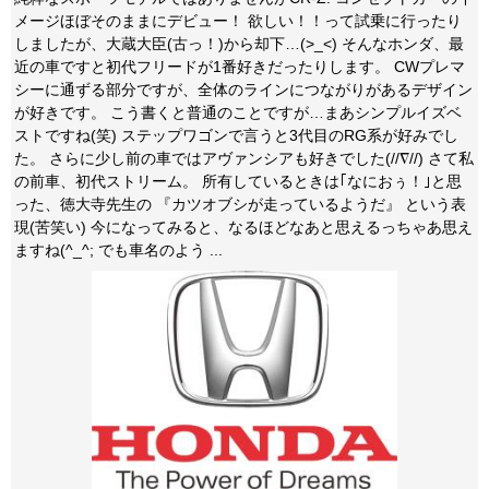
メージほぼそのままにデビュー！ 欲しい！！って試乗に行ったり
しましたが、大蔵大臣(古っ！)から却下…(>_<) そんなホンダ、最
近の車ですと初代フリードが1番好きだったりします。 CWプレマ
シーに通ずる部分ですが、全体のラインにつながりがあるデザイン
が好きです。 こう書くと普通のことですが…まあシンプルイズベ
ストですね(笑) ステップワゴンで言うと3代目のRG系が好みでし
た。 さらに少し前の車ではアヴァンシアも好きでした(//∇//) さて私
の前車、初代ストリーム。 所有しているときは｢なにおぅ！｣と思
った、徳大寺先生の 『カツオブシが走っているようだ』 という表
現(苦笑い) 今になってみると、なるほどなあと思えるっちゃあ思え
ますね(^_^; でも車名のよう ...