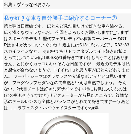
出典：
ヴィラなべお
さん
私が好きな車を自分勝手に紹介するコーナー⑦
第七弾は日産編です。 ほとんど見た目だけで好きな車を述べる、
広く浅くなヴィラなべお。 今回もよろしくお願いします(^_^; まず
はスポーツモデル！ 歴代フェアレディZや和製スーパーカーのGT-
Rはさすがカッコいいですね！ 過去にはS13･15シルビア、R32･33
スカイラインなど。 その中でもリトラクタブルライト好きの私に
とって(しつこいw)は180SXが1番好きです♪ 何も言うことはありま
せん、とにかくカッコいい♪ そんな日産ですが… 最近のモデルは私
と感性が合わないようで、｢イイね！｣と思う車がほとんどありませ
ん。 フーガ・シーマはグラマラスで立派なボディだとは思います
が、フラグシップセダンなので当然といえば当然でしょう。 そん
な中、2代目ノートは好きなデザインです♪ 特にお気に入りなのは
(どの車もそうですけど)リアクォーターから見たところで、複雑な
形のテールレンズも全体とバランスがとれてて好きです(^ー^) あと
は…… ラフェスタ・ハイウェイスターですかね(爆