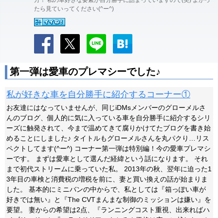
方！ 私の車好きな要素が自分勝手に詰まっていますので(笑) よかっ
たら見ていってください(^ー^)
第一弾は愛車のプレマシーでした♪
私が好きな車を自分勝手に紹介するコーナー①
お友達にはなっていませんが、同じiDMsメンバーのグローメルさ
んのブログ、個人的に気に入っている車を自分勝手に紹介するシリ
ーズに触発されて、今まで温めてきて腐りかけてたブログを書き始
めることにしました♪ タイトルもグローメルさんを丸パクり…リス
ペクトしてます(^ー^) コーナー第一弾は特別編！今の愛車プレマシ
ーです。 まずは愛車として選んだ経緯という話になります。 それ
まで初代ストリームに乗っていた私。 2013年の秋、翌年に迫った1
3年目の車検と消費税の増税を前に、妻と買い換えの話が始まりま
した。 基本的にミニバンの中からで、私としては『箱っぽい車が
好きでは無い』と『The CVTまんまな制御のミッションは嫌い』を
要望。 妻からの希望は2点、『ランニングコスト重視、出来ればハ