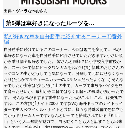
出典：
ヴィラなべお
さん
第5弾は車好きになったルーツを…
私が好きな車を自分勝手に紹介するコーナー⑤番外
編
自分勝手に続けているこのコーナー、今回は趣向を変えて… 私が
車好きになった車を自分勝手に紹介させていただきます♪ 小さい頃
から乗り物全般好きでした。 皆さんと同様？に小学校入学前後か
ら、スーパーで親にビックワンガムをねだり(笑) 親戚のおじさんの
ラジコンの中がどうしても気になって、分解して元に戻せなくなっ
たり(たしかマルティーニカラーのポルシェだったような…) そんな
子でしたが実家は“少しだけ”山の中で、カーブで事故るバイクを見
て育ったせいか、最初から二輪ではなく四輪への興味が強かったで
す。 そんな私がますます夢中になった元がこれ！ これ！は失礼で
すね、この方(笑)｢ナイト2000｣です(≧∀≦) 海外ドラマのナイトライ
ダーで主人公マイケル・ナイトと共に、様々な特殊装備で悪に立ち
向かうドリームカーです♪ なんといっても搭載されている『K.I.T.
T』という人工知能が魅力で、自ら動くことも人と話すことも出来
るんです。 普段の話し方は知的でクールなんですが、マイケルと