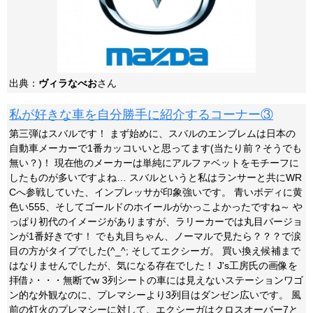
出典：
ヴィラなべお
さん
私が好きな車を自分勝手に紹介するコーナー③
第三弾はスバルです！ まず始めに、スバルのエンブレムは日本の
自動車メーカーで1番カッコいいと思ってます(当たり前？そうでも
無い？)！ 現在他のメーカーは単純にアルファベットをモチーフに
したものが多いですよね… スバルというと私はランサーと共にWR
Cへ参戦していた、インプレッサが印象強いです。 青いボディに黄
色い555、そしてゴールドのホイールがかっこよかったですね～ や
っぱり初代のイメージがありますが、ラリーカーでは丸目バージョ
ンが1番好きです！ でも丸目ちゃん、ノーマルで見たら？？？で涙
目の方がタイプでした(^_^; そしてエクシーガ。 買い換え候補まで
はなりませんでしたが、気になる存在でした！ J's工房氏の画像を
拝借♪・・・無断でw 3列シートの車には見えないステーションワゴ
ン的な外観なのに、プレマシーより3列目はダンゼン広いです。 風
前の灯火のプレマシーに対して、エクシーガはクロスオーバー7と