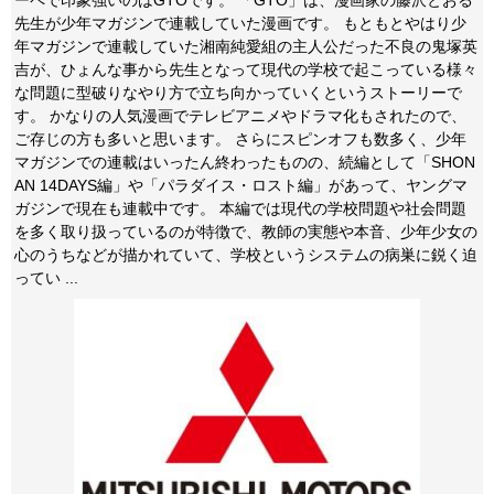
ーペで印象強いのはGTOです。 「GTO」は、漫画家の藤沢とおる
先生が少年マガジンで連載していた漫画です。 もともとやはり少
年マガジンで連載していた湘南純愛組の主人公だった不良の鬼塚英
吉が、ひょんな事から先生となって現代の学校で起こっている様々
な問題に型破りなやり方で立ち向かっていくというストーリーで
す。 かなりの人気漫画でテレビアニメやドラマ化もされたので、
ご存じの方も多いと思います。 さらにスピンオフも数多く、少年
マガジンでの連載はいったん終わったものの、続編として「SHON
AN 14DAYS編」や「パラダイス・ロスト編」があって、ヤングマ
ガジンで現在も連載中です。 本編では現代の学校問題や社会問題
を多く取り扱っているのが特徴で、教師の実態や本音、少年少女の
心のうちなどが描かれていて、学校というシステムの病巣に鋭く迫
ってい ...