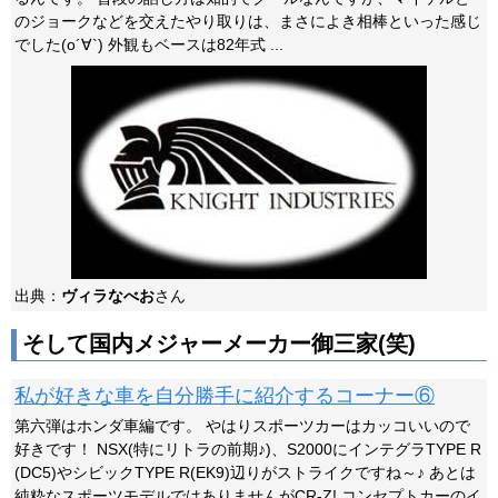
のジョークなどを交えたやり取りは、まさによき相棒といった感じ
でした(o´∀`) 外観もベースは82年式 ...
出典：
ヴィラなべお
さん
そして国内メジャーメーカー御三家(笑)
私が好きな車を自分勝手に紹介するコーナー⑥
第六弾はホンダ車編です。 やはりスポーツカーはカッコいいので
好きです！ NSX(特にリトラの前期♪)、S2000にインテグラTYPE R
(DC5)やシビックTYPE R(EK9)辺りがストライクですね～♪ あとは
純粋なスポーツモデルではありませんがCR-Z! コンセプトカーのイ