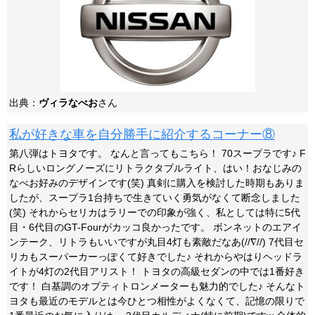
出典：
ヴィラなべお
さん
私が好きな車を自分勝手に紹介するコーナー⑧
第八弾はトヨタです。 なんと言ってもこちら！ 70スープラです♪ F
Rらしいロングノーズにリトラクタブルライト、はい！おなじみの
なべお好みのデザインです(笑) 真剣に購入を検討した時期もありま
したが、スープラ1台持ちで生きていく勇気がなくて断念しました
(笑) それからセリカはラリーでの印象が強く、私としては特に5代
目・6代目のGT-Fourがカッコ良かったです。 ボンネットのエアイ
ンテーク、リトラもいいですが丸目4灯も素敵だなあ(//∇//) 7代目セ
リカもスーパーカーっぽくて好きでした♪ それからやはりヘッドラ
イトが4灯の2代目アリスト！ トヨタの高級セダンの中では1番好き
です！ 白基調のオプティトロンメーターも魅力的でした♪ そんなト
ヨタも最近のモデルとは今ひとつ相性がよくなくて、記憶の限りで