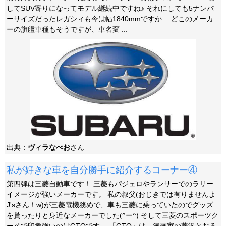
してSUV寄りになってモデル継続中ですね♪ それにしても5ナンバ
ーサイズだったレガシィも今は幅1840mmですか… どこのメーカ
ーの旗艦車種もそうですが、車名変 ...
出典：
ヴィラなべお
さん
私が好きな車を自分勝手に紹介するコーナー④
第四弾は三菱自動車です！ 三菱もパジェロやランサーでのラリー
イメージが強いメーカーです。 私の叔父(おじきでは有りませんよ
J'sさん！w)が三菱電機務めで、車も三菱に乗っていたのでグッズ
を貰ったりと身近なメーカーでした(^ー^) そして三菱のスポーツク