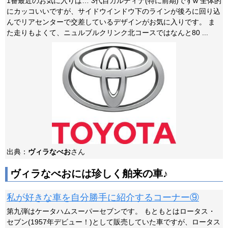
1番最近のお気に入りは… 3代目カルディナ(特に前期)ですw 全体的
にカッコいいですが、サイドウインドウ下のラインが後ろに回り込
んでリアセンターで交差しているデザインがお気に入りです。 ま
た走りもよくて、ニュルブルクリンク北コースではなんと80 ...
出典：
ヴィラなべお
さん
ヴィラなべおには珍しく舶来の車♪
私が好きな車を自分勝手に紹介するコーナー⑨
第九弾はケータハムスーパーセブンです。 もともとはロータス・
セブン(1957年デビュー！)として販売していた車ですが、ロータス