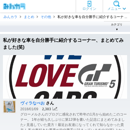
ログイン
メニュー
みんカラ
まとめ
その他
私が好きな車を自分勝手に紹介するコーナ ...
カテゴリ
▼
私が好きな車を自分勝手に紹介するコーナー、まとめてみ
ました(笑)
ヴィラなべお
さん
2018/01/09
2,383
グローメルさんのブログに感化されて昨年の1月から始めたこのコー
ナー。 1年が経ち久しぶりに第12弾を書いた記念にまとめてみまし
た♪ 見逃していた貴方！最近お友達になってくれて知らなかった貴