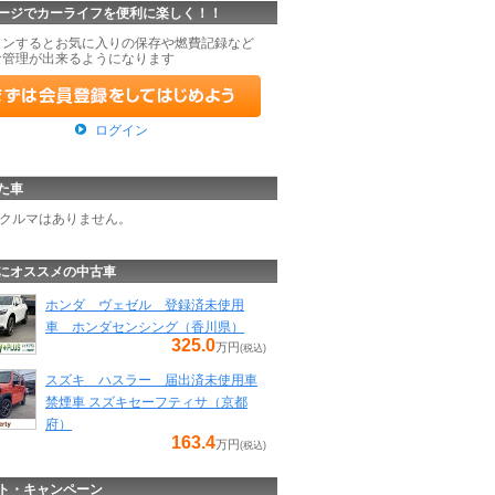
ージでカーライフを便利に楽しく！！
インするとお気に入りの保存や燃費記録など
な管理が出来るようになります
ログイン
た車
クルマはありません。
にオススメの中古車
ホンダ ヴェゼル 登録済未使用
車 ホンダセンシング（香川県）
325.0
万円
(税込)
スズキ ハスラー 届出済未使用車
禁煙車 スズキセーフティサ（京都
府）
163.4
万円
(税込)
ト・キャンペーン