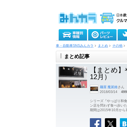
車・自動車SNSみんカラ
まとめ
その他
まとめ記事
【まとめ】や
12月）
麺屋 魔裟維
さん
2018/03/14
499
シリーズ『やっぱり和
ン店を問わず食べ歩い
期間は2015年10月か