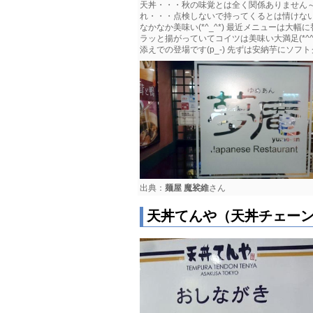
天丼・・・秋の味覚とは全く関係ありません～
れ・・・点検しないで持ってくるとは情けない(
なかなか美味い(*^_^*) 最近メニューは
ラッと揚がっていてコイツは美味い大満足(*^
添えでの登場です(p_-) 先ずは安納芋にソフ
出典：
麺屋 魔裟維
さん
天丼てんや（天丼チェー