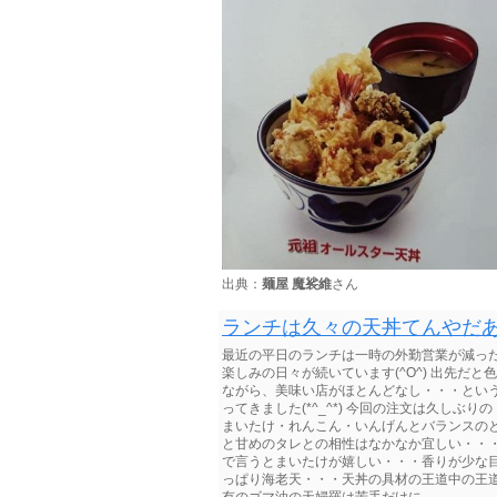
出典：
麺屋 魔裟維
さん
ランチは久々の天丼てんやだあ(*^
最近の平日のランチは一時の外勤営業が減っ
楽しみの日々が続いています(^O^) 出先だ
ながら、美味い店がほとんどなし・・・とい
ってきました(*^_^*) 今回の注文は久しぶ
まいたけ・れんこん・いんげんとバランスの
と甘めのタレとの相性はなかなか宜しい・・・レ
で言うとまいたけが嬉しい・・・香りが少な目で
っぱり海老天・・・天丼の具材の王道中の王道だ
有のゴマ油の天婦羅は苦手だけに ...