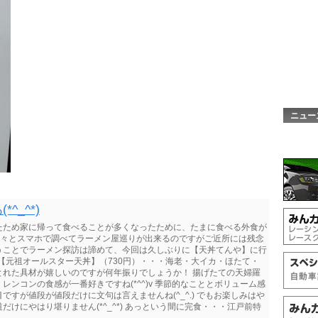
ニュー
_^*)
たため家に帰って食べることが多くなったために、たまに食べる外食が
と色々とスマホで調べてラーメン屋巡りが出来るのですがご近所には残念
うことでラーメン探訪は諦めて、今回は久しぶりに【天丼てんや】に行
りの【元祖オールスター天丼】（730円）・・・海老・大イカ・ほたて・
とれた具材が嬉しいのですが何年振りでしょうか！ 揚げたての天婦羅
ンコンの食感が一番好きですね(*^^)v 季節的なこととボリューム感
すが値段が値段だけに文句は言えませんね(^_^.) でもお楽しみはや
けにやはり堪りません(*^_^*) あっという間に完食・・・江戸前特