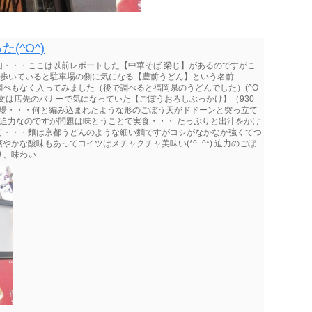
(^O^)
山・・・ここは以前レポートした【中華そば 榮じ】があるのですがこ
かと歩いていると駐車場の側に気になる【豊前うどん】という名前
べもなく入ってみました（後で調べると福岡県のうどんでした）(^O
注文は店先のバナーで気になっていた【ごぼうおろしぶっかけ】（930
分程で登場・・・何と編み込まれたような形のごぼう天がドドーンと突っ立て
凄い迫力なのですが問題は味とうことで実食・・・ たっぷりと出汁をかけ
て・・・麵は京都うどんのような細い麵ですがコシがなかなか強くてつ
かな酸味もあってコイツはメチャクチャ美味い(*^_^*) 迫力のごぼ
わい ...