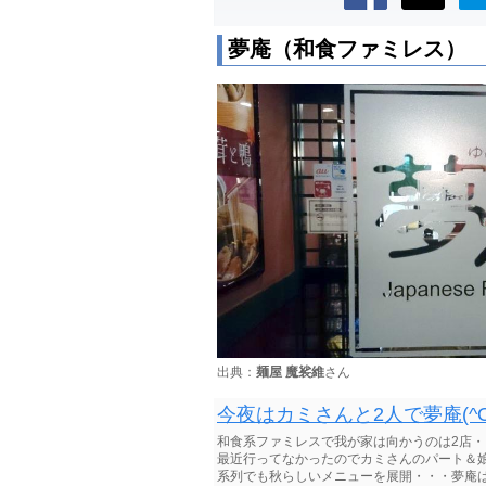
夢庵（和食ファミレス）
出典：
麺屋 魔裟維
さん
今夜はカミさんと2人で夢庵(^O
和食系ファミレスで我が家は向かうのは2店
最近行ってなかったのでカミさんのパート＆娘の
系列でも秋らしいメニューを展開・・・夢庵は松