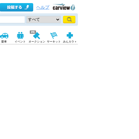
ヘルプ
愛車
イベント
オークション
サーキット
みんカラ＋