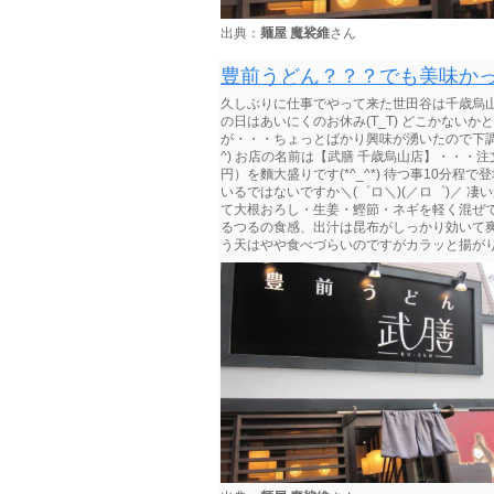
出典：
麺屋 魔裟維
さん
豊前うどん？？？でも美味かった
久しぶりに仕事でやって来た世田谷は千歳烏
の日はあいにくのお休み(T_T) どこかない
が・・・ちょっとばかり興味が湧いたので下調
^) お店の名前は【武膳 千歳烏山店】・・・
円）を麵大盛りです(*^_^*) 待つ事10
いるではないですか＼(゜ロ＼)(／ロ゜)／ 
て大根おろし・生姜・鰹節・ネギを軽く混ぜ
るつるの食感、出汁は昆布がしっかり効いて爽や
う天はやや食べづらいのですがカラッと揚がり、味