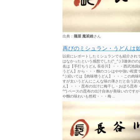
出典：
麺屋 魔裟維
さん
再びのミシュラン・うどんは
以前にレポートしたミシュランでも紹介され
はなかったという感想でした(^_^.) 3連
名は【手打ちうどん 長谷川】・・・西武池袋
うどん】から・・・麵のコシはやや強い程度で
^.) 続いては【肉味噌うどん】・・・この肉味
すが太いうどんにこんな味の薄さだと合う訳があ
ん】・・・昆布の出汁に梅干し・おぼろ昆布・
^*) ベースの昆布の出汁自体が美味いのですが
や麵の味わいも然程・・・梅 ...