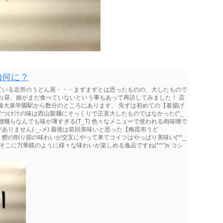
如何に？
ている近所のうどん屋・・・まずまずとは思ったものの、大したもので
休ののお昼、娘がまだ食べていないという事もあって再訪してみました！ 店
線大泉学園駅から数分のところにあります。 先ずは初めての【釜揚げ
つけ汁の味は西山製麺にそっくりで正直大したものではなかった(^_
噌幾らなんでも味が薄すぎる(T_T) 色々なメニューで使われる肉味噌で
りません(-_-メ) 最後は前回美味いと思った【梅昆布うど
鰹の削り節の味わいが交互にやって来てコイツはやっぱり美味い(*^_
そこに万華鏡のように様々な味わいが楽しめる逸品ですね(*^^)v コシ