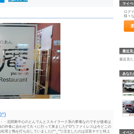
マイペ
ログ
様々
最近見
最近見た
あなた
^)
・・・北関東中心のとんでんとスカイラーク系の夢庵なのですが後者は
外食に合わせて久々に行って来ました(^O^) ファミレスは今どこの
茸と鴨を打ち出していました(*^_^*) 注文したのは豆富チゲと特上
イベン