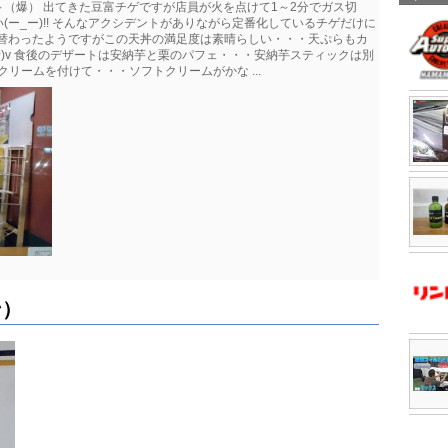
（爆） 出てきた豆富チゲですが店員が火を点けて1～2分でガス切
ー_ー)!! そんなアクシデントがありながら定番化しているチゲだけに
大幅に替わったようですがこの天丼の満足度は素晴らしい・・・天ぷらもカ
^)v 食後のデザートは安納芋と栗のパフェ・・・安納芋スティックは別
トクリームを付けて・・・ソフトクリームがかな ...
ン）