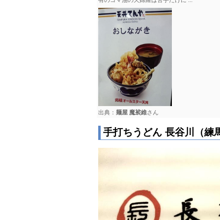
出典：
麺屋 魔裟維
さん
手打ちうどん 長谷川（練