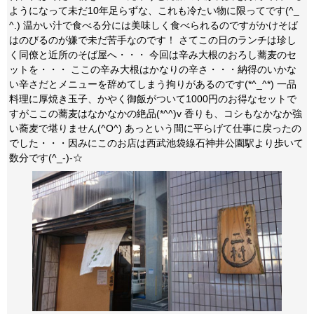
ようになって未だ10年足らずな、これも冷たい物に限ってです(^_
^.) 温かい汁で食べる分には美味しく食べられるのですがかけそば
はのびるのが嫌で未だ苦手なのです！ さてこの日のランチは珍し
く同僚と近所のそば屋へ・・・ 今回は辛み大根のおろし蕎麦のセ
ットを・・・ ここの辛み大根はかなりの辛さ・・・納得のいかな
い辛さだとメニューを辞めてしまう拘りがあるのです(*^_^*) 一品
料理に厚焼き玉子、かやく御飯がついて1000円のお得なセットで
すがここの蕎麦はなかなかの絶品(*^^)v 香りも、コシもなかなか強
い蕎麦で堪りません(^O^) あっという間に平らげて仕事に戻ったの
でした・・・因みにこのお店は西武池袋線石神井公園駅より歩いて
数分です(^_-)-☆