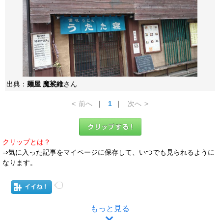
出典：
麺屋 魔裟維
さん
<
前へ
｜
1
｜
次へ
>
クリップとは？
⇒気に入った記事をマイページに保存して、いつでも見られるように
なります。
イイね！
もっと見る