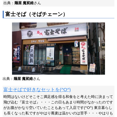
出典：
麺屋 魔裟維
さん
富士そば（そばチェーン）
出典：
麺屋 魔裟維
さん
富士そばで好きなセットを(^O^)
時間はないけどそこそこ満足感を得る和食をと考えた時に決まって
飛び込む『富士そば』・・・この日もあまり時間がなかったのです
がお腹がかなり空いていたこともあって入店です(^O^) 東京暮らし
も長くなった私ですがやはり蕎麦は温かいのは苦手・・・やはりも