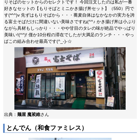
りそばのセットからのセレクトです！ 今回注文したのは私が一番
好きなセットの【もりそばとミニかき揚げ丼セット】（550）円で
す(*^^)v 先ずはもりそばから・・・蕎麦自体はなかなかの実力を誇
る富士そばだけに間違いない美味さですね(^^♪ かき揚げ丼は小ぶり
ながら具材もしっかり・・・やや甘目のタレの味が絶品でやっぱり
美味い!(^^)! 僅か10分程の滞在でしたが大満足のランチ・・・やっ
ぱこの組み合わせ最高です(^_-)-☆
出典：
麺屋 魔裟維
さん
とんでん（和食ファミレス）