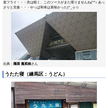
老フライ・・・衣は軽く、このソースがまた堪りませんね(^^♪ あっ
さりと完食・・・やっぱ和幸は美味かった(^_-)-☆
出典：
麺屋 魔裟維
さん
うたた寝（練馬区：うどん）