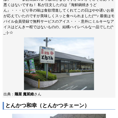
悪くはないですね！ 私が注文したのは『海鮮鍋焼きうど
ん』・・・ピり辛の味は食欲増進してくれてこの日はやや遅いお昼
が応えていたのですが美味しくスッと食べられました(^^♪ 最後はモ
バイル会員登録で無料サービスのアイス・・・意外にミルキーなア
イスはどんきー程ではないものの、結構ハイレベルな一品でした(^
_-)-☆
出典：
麺屋 魔裟維
さん
とんかつ和幸（とんかつチェーン）