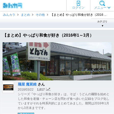
ログイン
メニュー
みんカラ
まとめ
その他
【まとめ】やっぱり和食が好き（2016 ...
カテゴリ
▼
【まとめ】やっぱり和食が好き（2016年1～3月）
麺屋 魔裟維
さん
2018/03/22
1,017
シリーズ『やっぱり和食が好き』は、そば・うどんの麺類を始めと
した和食を老舗・チェーン店を問わず食べ歩いた記録をブログ化し
ていますがそれを時系列的にまとめてみました。期間は2016年1月
から3月末までです。