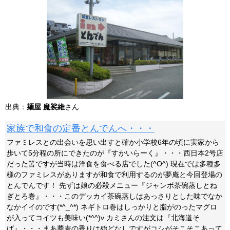
出典：
麺屋 魔裟維
さん
家族で和食の定番とんでんへ・・・
ファミレスとの出会いを思い出すと確か小学校6年の頃に実家から
歩いて5分程の所にできたのが『すかいらーく』・・・西日本2号店
だった筈ですが当時は洋食を食べる店でした(^O^) 現在では多種多
様のファミレスがありますが和食で利用するのが夢庵と今回登場の
とんでんです！ 先ずは娘の必殺メニュー『ジャンボ茶碗蒸しとね
ぎとろ巻』・・・このデッカイ茶碗蒸しはあっさりとした味でなか
なかイイのです(*^_^*) ネギトロ巻はしっかりと脂がのったマグロ
が入ってコイツも美味い(*^^)v カミさんの注文は『北海道そ
ば』・・・まあ蕎麦の香りは殆どなしですがコシがそこそこあって