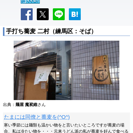
手打ち蕎麦 二村（練馬区：そば）
出典：
麺屋 魔裟維
さん
たまには同僚と蕎麦を(^O^)
寒い季節には麺類も温かい物をと言いたいところですが蕎麦の場
合、私は冷たい物を・・・元来うどん派の私が蕎麦を好んで食べる