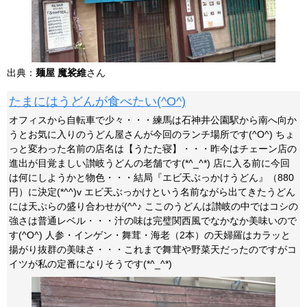
出典：
麺屋 魔裟維
さん
たまにはうどんが食べたい(^O^)
オフィスから自転車で少々・・・練馬は石神井公園駅から南へ向か
うとお気に入りのうどん屋さんが今回のランチ場所です(^O^) ちょ
っと変わった名前の店名は【うたた寝】・・・昨今はチェーン店の
進出が目覚ましい讃岐うどんの老舗です(*^_^*) 店に入る前に今回
は何にしようかと物色・・・結局『エビ天ぶっかけうどん』（880
円）に決定(*^^)v エビ天ぶっかけという名前ながら出てきたうどん
には天ぷらの盛り合わせが(^^♪ ここのうどんは讃岐の中ではコシの
強さは普通レベル・・・汁の味は完璧関西風でなかなか美味いので
す(^O^) 人参・インゲン・舞茸・海老（2本）の天婦羅はカラッと
揚がり抜群の美味さ・・・これまで舞茸や野菜天だったのですがコ
イツが私の定番になりそうです(*^_^*)