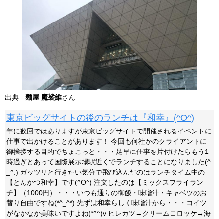
出典：
麺屋 魔裟維
さん
東京ビッグサイトの後のランチは『和幸』(^O^)
年に数回ではありますが東京ビッグサイトで開催されるイベントに
仕事で出かけることがあります！ 今回も何社かのクライアントに
御挨拶する目的でちょこっと・・・足早に仕事を片付けたらもう1
時過ぎとあって国際展示場駅近くでランチすることになりました(^
_^.) ガッツリと行きたい気分で飛び込んだのはランチタイム中の
【とんかつ和幸】です(^O^) 注文したのは【ミックスフライラン
チ】（1000円）・・・いつも通りの御飯・味噌汁・キャベツのお
替り自由ですね(*^_^*) 先ずは和幸らしく味噌汁から・・・コイツ
がなかなか美味いですよね(*^^)v ヒレカツ→クリームコロッケ→海