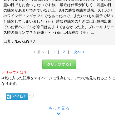
盤の目でもお会いしたいですね。 最近は仕事が忙しく、碁盤の目
の練習があまりできていない上、8月の勝負谷練習以来、久しぶり
のワインディングオフミでもあったので、またいつもの調子で黙々
と練習してしまいました（汗） 勝負谷練習のときには比較的出来
ていた青ハンドルが今日はあまりできなかった上、ブレーキリリー
ス時の白ランプ？も連発・・・i-dmは4.5程度（汗） ...
出典：
Naoki.W
さん
<
前へ
｜
1
｜
2
｜
次へ
>
クリップとは？
⇒気に入った記事をマイページに保存して、いつでも見られるように
なります。
イイね！
もっと見る