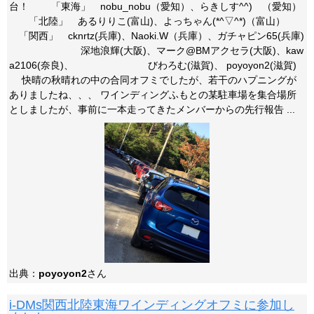
台！ 「東海」 nobu_nobu（愛知）、らきしす^^)ゞ（愛知）
「北陸」 あるりりこ(富山)、よっちゃん(*^▽^*)（富山）
「関西」 cknrtz(兵庫)、Naoki.W（兵庫）、ガチャピン65(兵庫)
深地浪輝(大阪)、マーク@BMアクセラ(大阪)、kaw
a2106(奈良)、 びわろむ(滋賀)、 poyoyon2(滋賀)
快晴の秋晴れの中の合同オフミでしたが、若干のハプニングが
ありましたね、、、 ワインディングふもとの某駐車場を集合場所
としましたが、事前に一本走ってきたメンバーからの先行報告 ...
出典：
poyoyon2
さん
i-DMs関西北陸東海ワインディングオフミに参加し