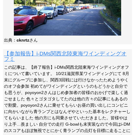
出典：
cknrtz
さん
【参加報告】i-DMs関西北陸東海ワインディングオ
フミ
この記事は、【終了報告】i-DMs関西北陸東海ワインディングオフ
ミについて書いています。 10/21滋賀県某ワインディングにて 8月
末にグループに参加し、関西3回戦には行けなかったためようやく
のオフ会参加 初めてがワインディングというのもどうかと自分で
も思うが、poyoyon2さんはじめ参加者の皆様のおかげで楽しく過
ごせました 色々とゴタゴタしてたのは他の方々の記事にもあるの
で割愛。poyoyon2さんに乗せてもらいお昼の買い出しにコンビニ
に向かいながら青ランプとはなんぞやといった基本をレクチャーし
てもらいました 他の方にも同乗させていただきました。皆様やは
り上手…羨ましい 自分での走行 G-bowlも未実装なので今回はi-DM
のスコアもほぼ無視でとにかく青ランプの点灯を目標に走ることに