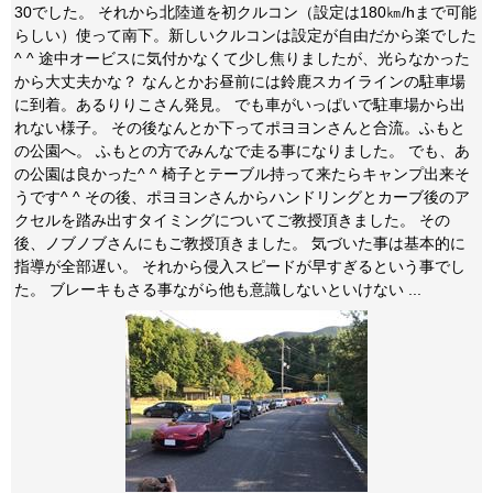
30でした。 それから北陸道を初クルコン（設定は180㎞/hまで可能
らしい）使って南下。新しいクルコンは設定が自由だから楽でした
^ ^ 途中オービスに気付かなくて少し焦りましたが、光らなかった
から大丈夫かな？ なんとかお昼前には鈴鹿スカイラインの駐車場
に到着。あるりりこさん発見。 でも車がいっぱいで駐車場から出
れない様子。 その後なんとか下ってポヨヨンさんと合流。ふもと
の公園へ。 ふもとの方でみんなで走る事になりました。 でも、あ
の公園は良かった^ ^ 椅子とテーブル持って来たらキャンプ出来そ
うです^ ^ その後、ポヨヨンさんからハンドリングとカーブ後のア
クセルを踏み出すタイミングについてご教授頂きました。 その
後、ノブノブさんにもご教授頂きました。 気づいた事は基本的に
指導が全部遅い。 それから侵入スピードが早すぎるという事でし
た。 ブレーキもさる事ながら他も意識しないといけない ...