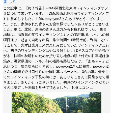
ました
この記事は、【終了報告】i-DMs関西北陸東海ワインディングオフ
ミについて書いています。 i-DMs関西北陸東海ワインディングオフ
ミに参加しました。主催のpoyoyon2さんありがとうございまし
た。また、参加された皆さんお疲れ様でした＆ありがとうございま
した。更に、北陸、東海の皆さん遠方からお疲れ様でした。 集合
場所は、滋賀県の某ワインディングふもとの某駐車場。いつもの日
曜日通りに起きて自宅を出発。集合時間の1時間半前に到着。とい
うことで、先ずは先月以来の楽しみにしていたワインディング走行
へ。初見のワインディングはやはり難しい。i-DMスコアが下がる下
がる。快晴の秋晴れのためか折り返し地点の頂上付近の駐車場は激
混み。滋賀県側のトンネル前の道路も路駐だらけ。「あちゃ～」と
思いつつ、集合場所に引き返し、poyoyon2さんに報告。poyoyon2
さんの機転で登り口付近の公園駐車スペースへ。 3台の車に分乗し
てのワインディング下見の時には、あるりりこさんに同乗させて頂
きました。ありがとうございました。初見のワインディングだとい
うのに安定した運転を見せて頂きました。 お昼はコン ...