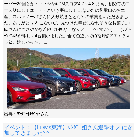
ーバー20回とか・・・💦💦i-DMスコア4.7～4.8 まぁ、初めてのコ
ース🔰にしては・・・という事にして こないだの和歌山のお土
産、スパッノーバさんに人形焼きととらやの羊羹をいただきまし
た。ありがとぅ🎵 こないだ、見つけた幸せになれそうなお菓子。u
kaさんにささやかなﾌﾟﾚｾﾞﾝﾄ🎁 な、なんと！！今回はヽ(´ｰ｀ )ﾉｼﾞｬ
ｰﾝ CX5が珍しく4台揃いました。全て色違いで(((*≧艸≦)ﾌﾟﾌﾟｯ ちょ
っと、嬉しかった。 ...
出典：
ﾜﾝﾀﾞｰﾄﾚｼﾞｬｰ
さん
イベント：【i-DMs東海】ﾜﾝﾀﾞｰ姐さん迎撃オフ に参
加してきました^ ^