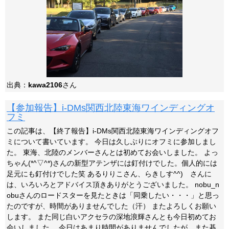
出典：
kawa2106
さん
【参加報告】i-DMs関西北陸東海ワインディングオ
フミ
この記事は、【終了報告】i-DMs関西北陸東海ワインディングオフ
ミについて書いています。 今日は久しぶりにオフミに参加しまし
た。 東海、北陸のメンバーさんとは初めてお会いしました。 よっ
ちゃん(*^▽^*)さんの新型アテンザには釘付けでした。個人的には
足元にも釘付けでした笑 あるりりこさん、らきしす^^)ゞさんに
は、いろいろとアドバイス頂きありがとうございました。 nobu_n
obuさんのロードスターを見たときは「同乗したい・・・」と思っ
たのですが、時間がありませんでした（汗） またよろしくお願い
します。 また同じ白いアクセラの深地浪輝さんとも今日初めてお
会いしました。 今日はあまり時間がありませんでしたが、また碁