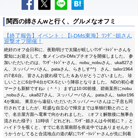
関西の姉さんwと行く、グルメなオフミ
【終了報告】イベント：【i-DMs東海】ﾜﾝﾀﾞｰ姐さん
迎撃オフ開催！
絶好のオフ会日和に、夜勤明けで太陽が眩しいﾜﾝﾀﾞｰﾄﾚｼﾞｬｰさんを
愛知にお迎えして、食メインのi-DMsプチオフを開催しました。 参
加いただいたのは、ﾜﾝﾀﾞｰﾄﾚｼﾞｬｰさん、nobu_nobuさん、uka827さ
ん、スッパノーバさん、pataさん、らきしす^^)ゞさん、tailor1964
の7名6台。 皆さんお疲れ様でした＆ありがとうございました。 珍
しいことに6台中4台がCX-5という陣容となりました。 NDの初心者
マークも新鮮ですね♪（＾＾） まずは10:00前後、碧南某所にnobu
_nobuさん、uka827さん、スッパノーバさん、pataさん、tailor196
4が集結。 東京から遠征いただいたスッパノーバさんはご子息も同
行されてましたが、旺盛な自立心で帰京までは単独行動とのこと
で、名古屋方面へ電車で向かわれました。（オフミ解散後に無事合
流された様子） 11時頃「どれどれ…ﾜﾝﾀﾞｰ姐さんは今何処に？」と
ハイドラを覗くと、すでに名古屋南部を疾走中ではありませんか！
うかうかしてると合流地点の道の駅にﾜﾝﾀﾞｰﾄﾚｼﾞｬｰさんが先に到着