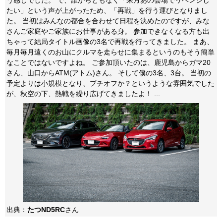
う感じでした。 で、誰からともなく「来月あの会場でリベンジし
たい」という声が上がったため、「再戦」を行う運びとなりまし
た。 当初はみんなの都合を合わせて日程を決めたのですが、みな
さんご家庭やご家族にお仕事がある身。 参加できなくなる方も出
ちゃって結局タイトル画像の3名で再戦を行ってきました。 まあ、
毎月毎月遠くのお山にクルマを走らせに集まるというのもそう簡単
なことではないですよね。 ご参加頂いたのは、鹿児島からガマ20
さん、山口からATM(アトム)さん。 そして僕の3名、3台。 当初の
予定よりは小規模となり、プチオフか？というような雰囲気でした
が、秋空の下、熱戦を繰り広げてきましたよ！ ...
出典：
たつND5RC
さん