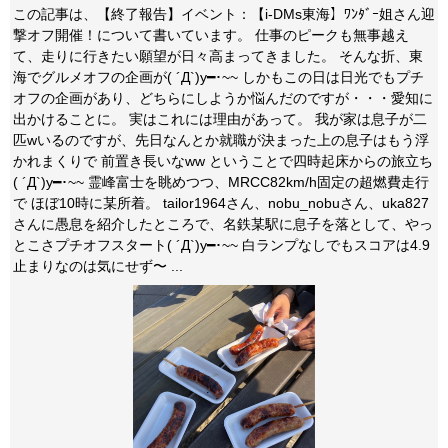
この記事は、【終了報告】イベント：【i-DMs東海】ﾜﾝﾀﾞｰ姐さん迎
撃オフ開催！について書いています。 仕事のピークも無事越え
て、走りに行きたい願望が日々高まってきました。 そんな折、東
海でグルメオフの企画が( ´Д`)y━･~~ しかもこの日は日光でもプチ
オフの企画があり、どちらにしようか悩んだのですが・・・愛知に
出かけることに。 実はこれには理由があって。 我が家は息子が二
匹wいるのですが、先日なんとか就職が決まった上の息子はもう浮
かれまくりで 前置き長いなww ということで四時起床からの旅立ち
( ´Д`)y━･~~ 霊峰富士を眺めつつ、MRCC82km/h固定の超燃費走行
で ほぼ10時に某所着。 tailor1964さん、nobu_nobuさん、uka827
さんに愚息を紹介したところで、名鉄某駅に息子を落として、やっ
とこさプチオフスタート( ´Д`)y━･~~ 白ランプなしでもスコアは4.9
止まりなのは気にせず〜 ...