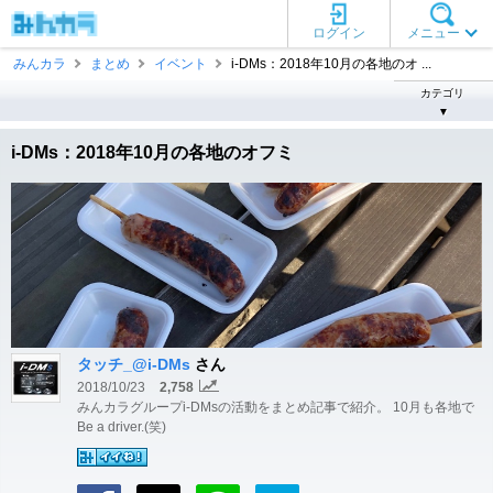
ログイン
メニュー
みんカラ
まとめ
イベント
i-DMs：2018年10月の各地のオ ...
カテゴリ
▼
i-DMs：2018年10月の各地のオフミ
タッチ_@i-DMs
さん
2018/10/23
2,758
みんカラグループi-DMsの活動をまとめ記事で紹介。 10月も各地で
Be a driver.(笑)