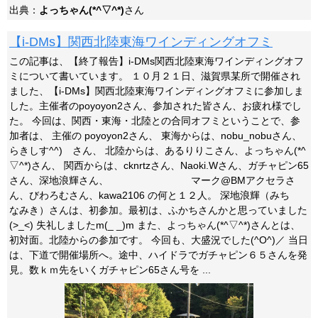
出典：
よっちゃん(*^▽^*)
さん
【i-DMs】関西北陸東海ワインディングオフミ
この記事は、【終了報告】i-DMs関西北陸東海ワインディングオフ
ミについて書いています。 １０月２１日、滋賀県某所で開催され
ました、【i-DMs】関西北陸東海ワインディングオフミに参加しま
した。主催者のpoyoyon2さん、参加された皆さん、お疲れ様でし
た。 今回は、関西・東海・北陸との合同オフミということで、参
加者は、 主催の poyoyon2さん、 東海からは、nobu_nobuさん、
らきしす^^)ゞさん、 北陸からは、あるりりこさん、よっちゃん(*^
▽^*)さん、 関西からは、cknrtzさん、Naoki.Wさん、ガチャピン65
さん、深地浪輝さん、 マーク@BMアクセラさ
ん、びわろむさん、kawa2106 の何と１２人。 深地浪輝（みち
なみき）さんは、初参加。最初は、ふかちさんかと思っていました
(>_<) 失礼しましたm(_ _)m また、よっちゃん(*^▽^*)さんとは、
初対面。北陸からの参加です。 今回も、大盛況でした(^O^)／ 当日
は、下道で開催場所へ。途中、ハイドラでガチャピン６５さんを発
見。数ｋｍ先をいくガチャピン65さん号を ...