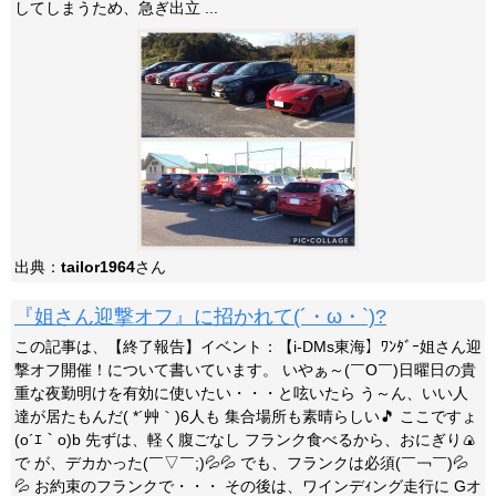
してしまうため、急ぎ出立 ...
出典：
tailor1964
さん
『姐さん迎撃オフ』に招かれて(´・ω・`)?
この記事は、【終了報告】イベント：【i-DMs東海】ﾜﾝﾀﾞｰ姐さん迎
撃オフ開催！について書いています。 いやぁ～(￣O￣)日曜日の貴
重な夜勤明けを有効に使いたい・・・と呟いたら う～ん、いい人
達が居たもんだ( *´艸｀)6人も 集合場所も素晴らしい🎵 ここですょ
(o´ｴ｀o)b 先ずは、軽く腹ごなし フランク食べるから、おにぎり🍙
で が、デカかった(￣▽￣;)💦💦 でも、フランクは必須(￣￢￣)💦
💦 お約束のフランクで・・・ その後は、ワインデｨング走行に Gオ