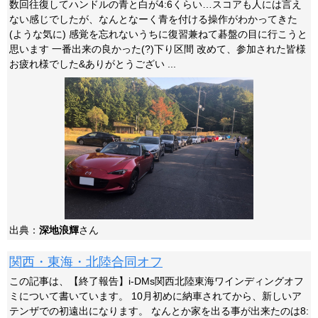
数回往復してハンドルの青と白が4:6くらい…スコアも人には言え
ない感じでしたが、なんとなーく青を付ける操作がわかってきた
(ような気に) 感覚を忘れないうちに復習兼ねて碁盤の目に行こうと
思います 一番出来の良かった(?)下り区間 改めて、参加された皆様
お疲れ様でした&ありがとうござい ...
出典：
深地浪輝
さん
関西・東海・北陸合同オフ
この記事は、【終了報告】i-DMs関西北陸東海ワインディングオフ
ミについて書いています。 10月初めに納車されてから、新しいア
テンザでの初遠出になります。 なんとか家を出る事が出来たのは8: