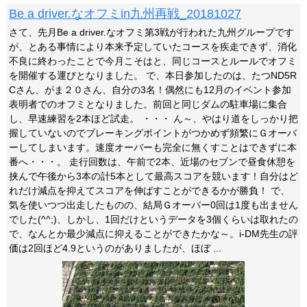
Be a driver.なオフミin九州再戦_20181027
さて、先月Be a driver.なオフミ第3戦が行われた九州グループです
が、とある事情により本来予定していたコースを疾走できず、消化
不良に終わったことで今月こそはと、同じコースとルールでオフミ
を開催する運びとなりました。 で、本日参加したのは、たつND5R
Cさん、がま２０さん、自分の3名！偶然にも12月のイベント参加
表明者でのオフミとなりました。前回と同じダムの駐車場に集合
し、早速練習を2本ほど試走。 ・・・ ん～、やはり道をしっかり把
握していないのでブレーキングポイントがつかめず頻繁にＧオーバ
ーしてしまいます。速度オーバーも完全に無くすことはできずに本
番へ・・・。 走行回数は、午前で2本、近場のセブンで昼食休憩を
挟んで午後から3本の計5本として最高スコアを競います！自分はど
れだけ減点を抑えてスコアを伸ばすことができるかが勝負！ で、
気を使いつつ出走したものの、結局Ｇオーバー0回は1度も出ません
でした(^^;)、しかし、1回だけというデータを3個くらいは取れたの
で、なんとか最少減点に抑えることができたかな～。i-DM先生の評
価は2回ほど4.9というのがありましたが、ほぼ ...