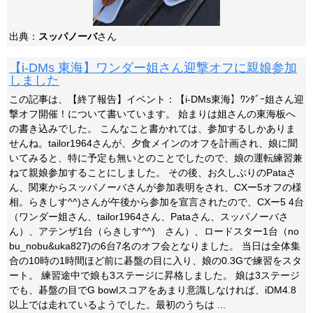
出典：
スッパノーバ
さん
【i-DMs 東海】ワンダー姐さん迎撃オフに親娘参加
しました
この記事は、【終了報告】イベント：【i-DMs東海】ﾜﾝﾀﾞｰ姐さん迎
撃オフ開催！について書いています。 始まりは姐さんの東海板へ
の書き込みでした。 こんなこと書かれては、参加するしかありま
せんね。tailor1964さんが、夕食メインのオフを計画され、娘に聞
いてみると、特に予定も無いとのことでしたので、娘の運転練習兼
ねて親娘参加することにしました。 その後、お久しぶりのPataさ
ん、関東からスッパノーバさんが参加表明をされ、CXー5オフの様
相。らきしす^^)さんが午後から参加を宣言されたので、CXー5 4台
（ワンダー姐さん、tailor1964さん、Pataさん、スッパノーバさ
ん）、アテンザ1台（らきしす^^)ゞさん）、ロードスター1台（no
bu_nobu&uka827)の6台7名のオフ会となりました。 当日は全体集
合の10時の1時間ほど前に碁盤の目に入り、娘の0.3Gで練習をスタ
ート。 練習途中で娘も3ステージに昇格しました。 娘は3ステージ
でも、碁盤の目でG bowlスコアをあまり意識しなければ、iDM4.8
以上では走れているようでした。最初のうちは ...