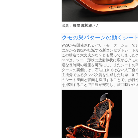
出典：
麺屋 魔裟維
さん
クモの巣パターンの動くシート・・・Ki
9/29から開催されるパリ・モーターショー
にかかる負担を軽減する新コンセプトシートが世
この構造で大丈夫かな？とも思ってしまったのですが
ceptは、シート形状に放射線状に広がるク
適な長時間の着座を可能にし、またシートの薄型
ターンの裏側には、石油由来ではない人工合
主成分であるタンパク質を生成した紡糸・加工し
のシート座面と背面を採用することで、歩行
を抑制することで目線が安定し、旋回時や凸凹の