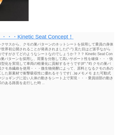
netic Seat Concept！
でレクサスから、クモの巣パターンのネットシートを採用して乗員の身体
界初公開されることが発表されました(^-^) 見た目はど派手ながら
さてどのようなシートなのでしょうか？？？ Kinetic Seat Con
モの巣パターンを採用し、荷重を分散して高いサポート性を確保・・・快
化を実現して車両の軽量化に貢献するそうです(#^.^#) クモの巣パ
成クモ糸繊維を使用・・・微生物発酵によって、原料となるクモの糸の
た新素材で衝撃吸収性に優れるそうです( ..)φメモメモ また可動式
やジョギングに近い人体の動きをシート上で実現・・・乗員頭部の動き
ある路面を走行した時 ...