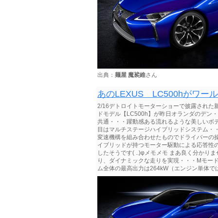
出典：
麺屋 魔裟維
さん
あのLEXUS LC500hがワール
2/16デトロイトモーターショーで披露された新
ドモデル【LC500h】が昨日オランダのデン・
共通・・・躍動感ある流れるような美しいボディは
目はマルチステージハイブリッドシステム・
変速機構を組み合わせたものでドライバーの
イブリッドが持つモーター駆動による応答性
したそうです( ..)φメモメモ まあ良く分
り、ダイナミックな走りを実現・・・Mモード
ム全体の最高出力は264kW（エンジン単体では22