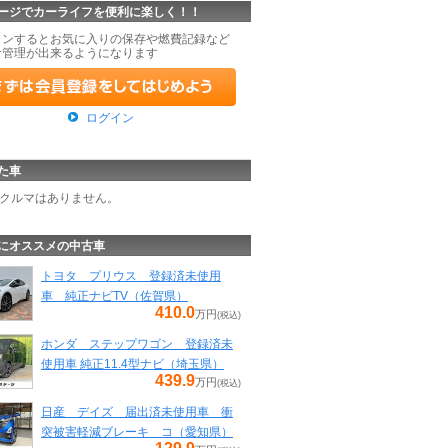
ージでカーライフを便利に楽しく！！
インするとお気に入りの保存や燃費記録など
な管理が出来るようになります
ログイン
た車
クルマはありません。
にオススメの中古車
トヨタ プリウス 登録済未使用
車 純正ナビTV（佐賀県）
410.0
万円
(税込)
ホンダ ステップワゴン 登録済未
使用車 純正11.4型ナビ（埼玉県）
439.9
万円
(税込)
日産 デイズ 届出済未使用車 衝
突被害軽減ブレーキ コ（愛知県）