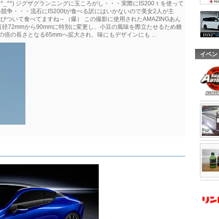
_^*) ジグザグランニングに玉ころがし・・・実際にIS200ｔを使って
食い競争・・・流石にIS200tが食べる訳にはいかないので美女2人が主
飛びついて食べてますね～（爆） この撮影に使用されたAMAZINGあん
径72mmから90mmに特別に変更し、小豆の風味を際立たせるため糖
倍の長さとなる65mmへ拡大され、味にもデザインにも ...
イベン