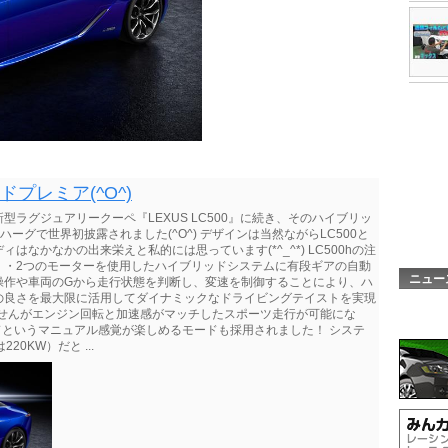
ドプレミア(^O^)
型ラグジュアリークーペ『LEXUS LC500』に続き、そのハイブリッ
ハーグで世界初披露されました(^O^) デザインは当然ながらLC500と
なかなかの出来栄えと私的には思っています(*^_^*) LC500hの注
・・2つのモーターを使用したハイブリッドシステムに有段ギアの自動
ニュー
操作や車両のGから走行状態を判断し、変速を制御することにより、ハ
の良さを最大限に活用してダイナミックなドライビングテイストを実現
かりませんがエンジン回転と加速感がマッチしたスポーツ走行が可能にな
というマニュアル感覚が楽しめるモードも採用されました！ システ
0KW）だと ...