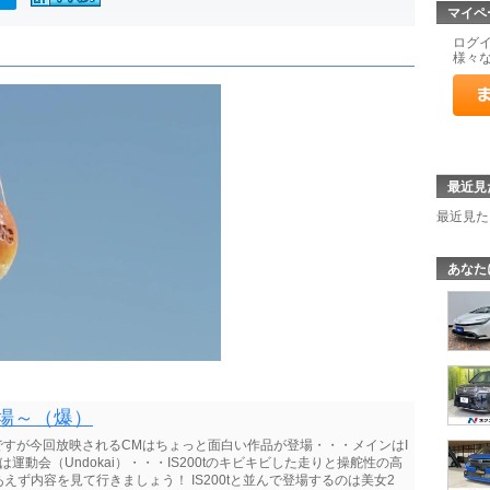
マイペ
ログ
様々
最近見
最近見た
あなた
登場～（爆）
のですが今回放映されるCMはちょっと面白い作品が登場・・・メインはI
ーマは運動会（Undokai）・・・IS200tのキビキビした走りと操舵性の高
ず内容を見て行きましょう！ IS200tと並んで登場するのは美女2