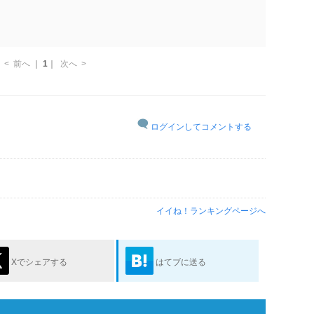
<
前へ
｜
1
｜
次へ
>
ログインしてコメントする
イイね！ランキングページへ
Xでシェアする
はてブに送る