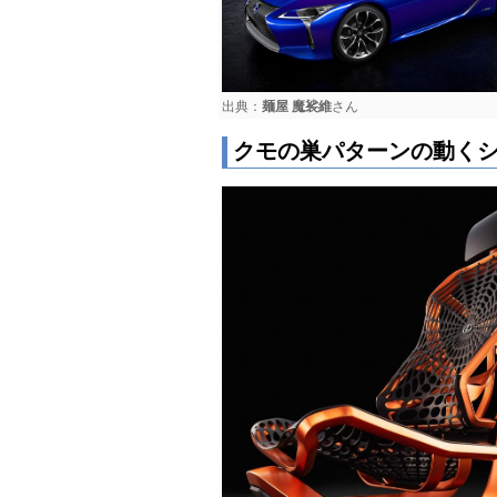
出典：
麺屋 魔裟維
さん
クモの巣パターンの動く