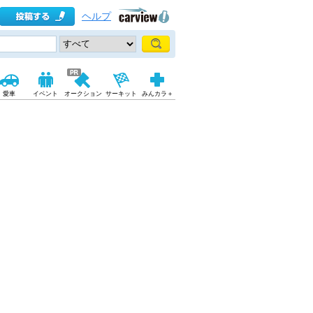
ヘルプ
愛車
イベント
オークション
サーキット
みんカラ＋