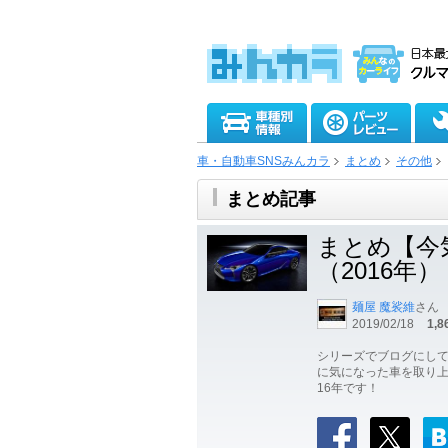
車・自動車SNSみんカラ
まとめ
その他
まとめ記事
まとめ【今
（2016年）
麺屋 魔裟維
さん
2019/02/18
1,8
シリーズでブログにし
に気になった車を取り上
16年です！