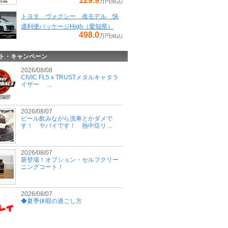
129.9
万円
(税込)
トヨタ ヴォクシー 改モデル 快
適利便パッケージHigh（愛知県）
498.0
万円
(税込)
ト・キャンペーン
2026/08/08
CIVIC FL5 x TRUSTメタルキャタラ
イザー ...
2026/08/07
ビール飲みながら洗車とかダメで
す！ ヤバイです！ 熱中症リ ...
2026/08/07
新登場！オプション・セルフクリー
ニングコート！
2026/08/07
◆夏季休暇の過ごし方