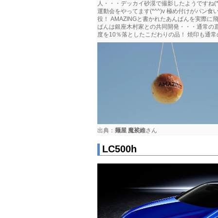
人・・・デッカイ砂漠で撮影したようですね(*^
運動会をやってます(*^^)v 極め付けがパン
役！ AMAZINGと書かれたあんぱんを実際に
ぱんは銀座木村家との共同開発・・・通常の直
度を10％落としたこだわりの品！ 焼印も通常の
出典：
麺屋 魔裟維
さん
LC500h