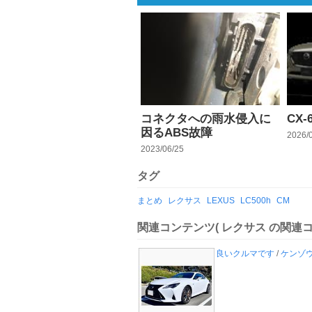
コネクタへの雨水侵入に
CX-
因るABS故障
2026/
2023/06/25
タグ
まとめ
レクサス
LEXUS
LC500h
CM
関連コンテンツ
( レクサス の関連コ
良いクルマです
/
ケンゾウ