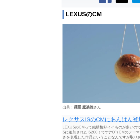
LEXUSのCM
出典：
麺屋 魔裟維
さん
レクサスISのCMにあんぱん
LEXUSのCMって結構格好イイものが多い
Sに追加されたIS200ｔです(^O^) CMのテ
さを表現した作品ということなんですが取りあえ