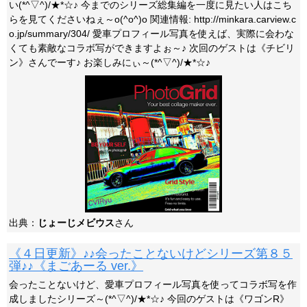
い(*^▽^)/★*☆♪ 今までのシリーズ総集編を一度に見たい人はこち
らを見てくださいねぇ～o(^o^)o 関連情報: http://minkara.carview.c
o.jp/summary/304/ 愛車プロフィール写真を使えば、実際に会わな
くても素敵なコラボ写ができますよぉ～♪ 次回のゲストは《チビリ
ン》さんでーす♪ お楽しみにぃ～(*^▽^)/★*☆♪
出典：
じょーじメビウス
さん
《４日更新》♪♪会ったことないけどシリーズ第８５
弾♪♪《まごあーる ver.》
会ったことないけど、愛車プロフィール写真を使ってコラボ写を作
成しましたシリーズ～(*^▽^)/★*☆♪ 今回のゲストは《ワゴンR》