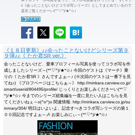
車プロフィール写真を使って、コラボ写真集を作っていまーす(^o^)
v《会ったことないけどコラボ写シリーズ》としてまとめているので
是非ご覧くださーい(*^▽^)/★*☆♪
《１８日更新》♪♪会ったことないけどシリーズ第９
９弾♪♪《 たか君SR ver.》
会ったことないけど、愛車プロフィール写真を使ってコラボ写を作
成しましたシリーズ～(*^▽^)/★*☆♪ 今回のゲストは《マーチ》乗
りの《 たか君SR 》さんですよぉ～♪ (※次回のゲストは一番下を見
てね♪) 《プロフページはこちらぁ～》 http://minkara.carview.co.jp/
smart/userid/804495/profile/ じっくりとお楽しみくださーい(*^▽
^)/★*☆♪ 今までのシリーズ総集編を一度に見たい人はこちらを見
てくださいねぇ～o(^o^)o 関連情報: http://minkara.carview.co.jp/su
mmary/304/ 明日はいよいよ、記念すべきコラボ写シリーズの第１
００回記念ですよぉ～🎶 お楽しみにぃ～(*^▽^)/★*☆♪