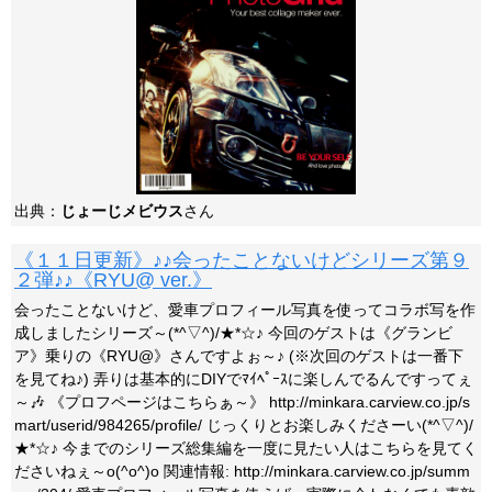
出典：
じょーじメビウス
さん
《１１日更新》♪♪会ったことないけどシリーズ第９
２弾♪♪《RYU@ ver.》
会ったことないけど、愛車プロフィール写真を使ってコラボ写を作
成しましたシリーズ～(*^▽^)/★*☆♪ 今回のゲストは《グランビ
ア》乗りの《RYU@》さんですよぉ～♪ (※次回のゲストは一番下
を見てね♪) 弄りは基本的にDIYでﾏｲﾍﾟｰｽに楽しんでるんですってぇ
～🎶 《プロフページはこちらぁ～》 http://minkara.carview.co.jp/s
mart/userid/984265/profile/ じっくりとお楽しみくださーい(*^▽^)/
★*☆♪ 今までのシリーズ総集編を一度に見たい人はこちらを見てく
ださいねぇ～o(^o^)o 関連情報: http://minkara.carview.co.jp/summ