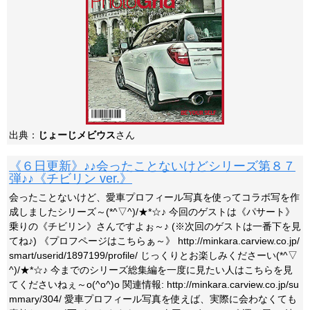
出典：
じょーじメビウス
さん
《６日更新》♪♪会ったことないけどシリーズ第８７
弾♪♪《チビリン ver.》
会ったことないけど、愛車プロフィール写真を使ってコラボ写を作
成しましたシリーズ～(*^▽^)/★*☆♪ 今回のゲストは《パサート》
乗りの《チビリン》さんですよぉ～♪ (※次回のゲストは一番下を見
てね♪) 《プロフページはこちらぁ～》 http://minkara.carview.co.jp/
smart/userid/1897199/profile/ じっくりとお楽しみくださーい(*^▽
^)/★*☆♪ 今までのシリーズ総集編を一度に見たい人はこちらを見
てくださいねぇ～o(^o^)o 関連情報: http://minkara.carview.co.jp/su
mmary/304/ 愛車プロフィール写真を使えば、実際に会わなくても