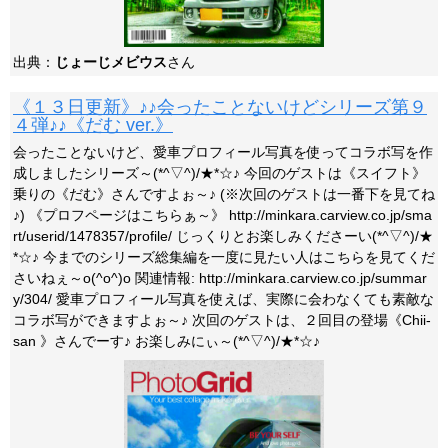
出典：
じょーじメビウス
さん
《１３日更新》♪♪会ったことないけどシリーズ第９
４弾♪♪《だむ ver.》
会ったことないけど、愛車プロフィール写真を使ってコラボ写を作
成しましたシリーズ～(*^▽^)/★*☆♪ 今回のゲストは《スイフト》
乗りの《だむ》さんですよぉ～♪ (※次回のゲストは一番下を見てね
♪) 《プロフページはこちらぁ～》 http://minkara.carview.co.jp/sma
rt/userid/1478357/profile/ じっくりとお楽しみくださーい(*^▽^)/★
*☆♪ 今までのシリーズ総集編を一度に見たい人はこちらを見てくだ
さいねぇ～o(^o^)o 関連情報: http://minkara.carview.co.jp/summar
y/304/ 愛車プロフィール写真を使えば、実際に会わなくても素敵な
コラボ写ができますよぉ～♪ 次回のゲストは、２回目の登場《Chii-
san 》さんでーす♪ お楽しみにぃ～(*^▽^)/★*☆♪