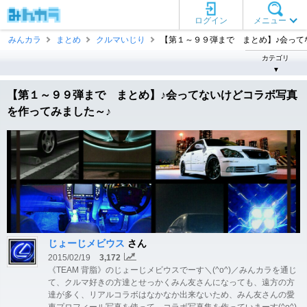
ログイン
メニュー
みんカラ
まとめ
クルマいじり
【第１～９９弾まで まとめ】♪会ってな .
カテゴリ
▼
【第１～９９弾まで まとめ】♪会ってないけどコラボ写真
を作ってみました～♪
じょーじメビウス
さん
2015/02/19
3,172
《TEAM 背脂》のじょーじメビウスでーす＼(^o^)／みんカラを通じ
て、クルマ好きの方達とせっかくみん友さんになっても、遠方の方
達が多く、リアルコラボはなかなか出来ないため、みん友さんの愛