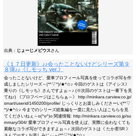
出典：
じょーじメビウス
さん
《１７日更新》♪♪会ったことないけどシリーズ第９
８弾♪♪《しモッち ver.》
会ったことないけど、愛車プロフィール写真を使ってコラボ写を作
成しましたシリーズ～(*^▽^)/★*☆♪ 今回のゲストは《アイシス》
乗りの《しモッち》さんですよぉ～♪ (※次回のゲストは一番下を見
てね♪) 《プロフページはこちらぁ～》 http://minkara.carview.co.jp/
smart/userid/1450200/profile/ じっくりとお楽しみくださーい(*^▽
^)/★*☆♪ 今までのシリーズ総集編を一度に見たい人はこちらを見
てくださいねぇ～o(^o^)o 関連情報: http://minkara.carview.co.jp/su
mmary/304/ 愛車プロフィール写真を使えば、実際に会わなくても
素敵なコラボ写ができますよぉ～♪ 次回のゲストは《 たか君SR 》
さんでーす♪ お楽しみにぃ～(*^▽^)/★*☆♪