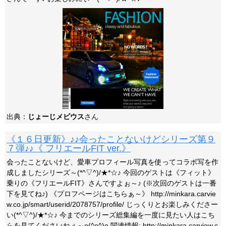
出典：
じょーじメビウス
さん
《１６日更新》♪♪会ったことないけどシリーズ第９
７弾♪♪《 フリエールFIT ver.》
会ったことないけど、愛車プロフィール写真を使ってコラボ写を作
成しましたシリーズ～(*^▽^)/★*☆♪ 今回のゲストは《フィット》
乗りの《フリエールFIT》さんですよぉ～♪ (※次回のゲストは一番
下を見てね♪) 《プロフページはこちらぁ～》 http://minkara.carvie
w.co.jp/smart/userid/2078757/profile/ じっくりとお楽しみくださー
い(*^▽^)/★*☆♪ 今までのシリーズ総集編を一度に見たい人はこち
らを見てくださいねぇ～o(^o^)o 関連情報: http://minkara.carview.c