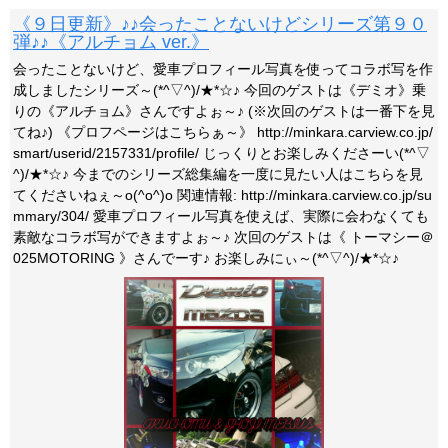
《９日更新》♪♪会ったことないけどシリーズ第９０
弾♪♪《アルチョム ver.》
会ったことないけど、愛車プロフィール写真を使ってコラボ写を作
成しましたシリーズ～(*^▽^)/★*☆♪ 今回のゲストは《デミオ》乗
りの《アルチョム》さんですよぉ～♪ (※次回のゲストは一番下を見
てね♪) 《プロフページはこちらぁ～》 http://minkara.carview.co.jp/
smart/userid/2157331/profile/ じっくりとお楽しみくださーい(*^▽
^)/★*☆♪ 今までのシリーズ総集編を一度に見たい人はこちらを見
てくださいねぇ～o(^o^)o 関連情報: http://minkara.carview.co.jp/su
mmary/304/ 愛車プロフィール写真を使えば、実際に会わなくても
素敵なコラボ写ができますよぉ～♪ 次回のゲストは《 トーマシー＠
025MOTORING 》さんでーす♪ お楽しみにぃ～(*^▽^)/★*☆♪