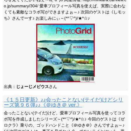
o.jp/summary/304/ 愛車プロフィール写真を使えば、実際に会わな
くても素敵なコラボ写ができますよぉ～♪ 次回のゲストは《しモッ
ち》さんでーす♪ お楽しみにぃ～(*^▽^)/★*☆♪
出典：
じょーじメビウス
さん
《１５日更新》♪♪会ったことない(テイだ)けどシリ
ーズ第９６弾♪♪《＠ゆき＠ ver.》
会ったことない(テイだ)けど、愛車プロフィール写真を使ってコラ
ボ写を作成しましたシリーズ～(*^▽^)/★*☆♪ 今回のゲストは《ゼ
ロクラ》乗りの、ゴッドハンドこと《＠ゆき＠》さんですよぉ～♪