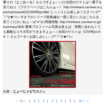
乗りの《まごあーる》さんですよぉ～♪ (※次回のゲストは一番下を
見てね♪) 《プロフページはこちらぁ～》 http://minkara.carview.co.j
p/smart/userid/2218499/profile/ じっくりとお楽しみくださーい(*^
▽^)/★*☆♪ 今までのシリーズ総集編を一度に見たい人はこちらを
見てくださいねぇ～o(^o^)o 関連情報: http://minkara.carview.co.jp/
summary/304/ 愛車プロフィール写真を使えば、実際に会わなくて
も素敵なコラボ写ができますよぉ～♪ 次回のゲストは《CIVIЯyU-A
4- 》さんでーす♪ お楽しみにぃ～(*^▽^)/★*☆♪
出典：
じょーじメビウス
さん
<
前へ
｜
1
｜
2
｜
3
｜
4
｜
5
｜
次へ
>