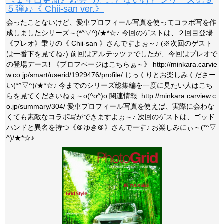
《１４日更新》♪♪会ったことないけどシリーズ第９
５弾♪♪《 Chii-san ver.》
会ったことないけど、愛車プロフィール写真を使ってコラボ写を作
成しましたシリーズ～(*^▽^)/★*☆♪ 今回のゲストは、２回目登場
《プレオ》乗りの《 Chii-san 》さんですよぉ～♪ (※次回のゲスト
は一番下を見てね♪) 前回はアルテッツァでしたが、今回はプレオで
の登場デース❗ 《プロフページはこちらぁ～》 http://minkara.carvie
w.co.jp/smart/userid/1929476/profile/ じっくりとお楽しみくださー
い(*^▽^)/★*☆♪ 今までのシリーズ総集編を一度に見たい人はこち
らを見てくださいねぇ～o(^o^)o 関連情報: http://minkara.carview.c
o.jp/summary/304/ 愛車プロフィール写真を使えば、実際に会わな
くても素敵なコラボ写ができますよぉ～♪ 次回のゲストは、ゴッド
ハンドと異名を持つ《＠ゆき＠》さんでーす♪ お楽しみにぃ～(*^▽
^)/★*☆♪