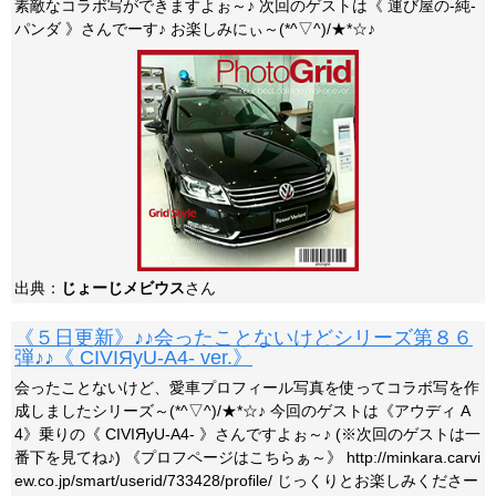
素敵なコラボ写ができますよぉ～♪ 次回のゲストは《 運び屋の-純-
パンダ 》さんでーす♪ お楽しみにぃ～(*^▽^)/★*☆♪
出典：
じょーじメビウス
さん
《５日更新》♪♪会ったことないけどシリーズ第８６
弾♪♪《 CIVIЯyU-A4- ver.》
会ったことないけど、愛車プロフィール写真を使ってコラボ写を作
成しましたシリーズ～(*^▽^)/★*☆♪ 今回のゲストは《アウディ A
4》乗りの《 CIVIЯyU-A4- 》さんですよぉ～♪ (※次回のゲストは一
番下を見てね♪) 《プロフページはこちらぁ～》 http://minkara.carvi
ew.co.jp/smart/userid/733428/profile/ じっくりとお楽しみくださー