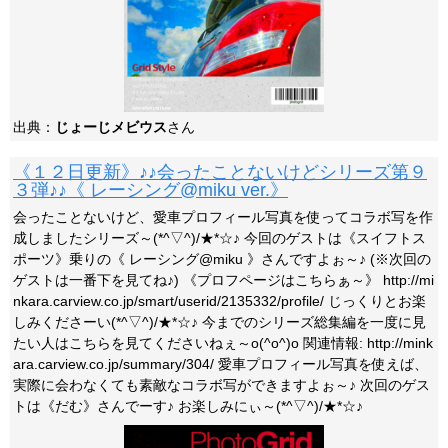
出典：
じょーじメビウス
さん
《１２日更新》♪♪会ったことないけどシリーズ第９
３弾♪♪《 レーシング@miku ver.》
会ったことないけど、愛車プロフィール写真を使ってコラボ写を作
成しましたシリーズ～(*^▽^)/★*☆♪ 今回のゲストは《スイフトス
ポーツ》乗りの《 レーシング@miku 》さんですよぉ～♪ (※次回の
ゲストは一番下を見てね♪) 《プロフページはこちらぁ～》 http://mi
nkara.carview.co.jp/smart/userid/2135332/profile/ じっくりとお楽
しみくださーい(*^▽^)/★*☆♪ 今までのシリーズ総集編を一度に見
たい人はこちらを見てくださいねぇ～o(^o^)o 関連情報: http://mink
ara.carview.co.jp/summary/304/ 愛車プロフィール写真を使えば、
実際に会わなくても素敵なコラボ写ができますよぉ～♪ 次回のゲス
トは《だむ》さんでーす♪ お楽しみにぃ～(*^▽^)/★*☆♪