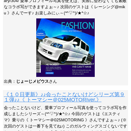
ary/304/ 愛車プロフィール写真を使えば、実際に会わなくても素敵
なコラボ写ができますよぉ～♪ 次回のゲストは《 レーシング@mik
u 》さんでーす♪ お楽しみにぃ～(*^▽^)/★*☆♪
出典：
じょーじメビウス
さん
《１０日更新》♪♪会ったことないけどシリーズ第９
１弾♪♪《 トーマシー＠025MOTORIver.》
会ったことないけど、愛車プロフィール写真を使ってコラボ写を作
成しましたシリーズ～(*^▽^)/★*☆♪ 今回のゲストは《エスティ
マ》乗りの《 トーマシー＠025MOTORING 》さんですよぉ～♪ (※
次回のゲストは一番下を見てね♪) このガルウィングスゴくないです