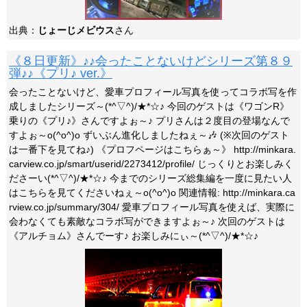
出典：
じょーじメビウス
さん
《８日更新》♪♪会ったことないけどシリーズ第８９
弾♪♪《プリ♪ ver.》
会ったことないけど、愛車プロフィール写真を使ってコラボ写を作
成しましたシリーズ～(*^▽^)/★*☆♪ 今回のゲストは《ワゴンR》
乗りの《プリ♪》さんですよぉ～♪ プリさんは２度目の登場なんで
すよぉ～o(^o^)o ずいぶん進化しましたねぇ～🎶 (※次回のゲスト
は一番下を見てね♪) 《プロフページはこちらぁ～》 http://minkara.
carview.co.jp/smart/userid/2273412/profile/ じっくりとお楽しみく
ださーい(*^▽^)/★*☆♪ 今までのシリーズ総集編を一度に見たい人
はこちらを見てくださいねぇ～o(^o^)o 関連情報: http://minkara.ca
rview.co.jp/summary/304/ 愛車プロフィール写真を使えば、実際に
会わなくても素敵なコラボ写ができますよぉ～♪ 次回のゲストは
《アルチョム》さんでーす♪ お楽しみにぃ～(*^▽^)/★*☆♪