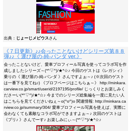
出典：
じょーじメビウス
さん
《７日更新》♪♪会ったことないけどシリーズ第８８
弾♪♪《 運び屋の-純-パンダ ver.》
会ったことないけど、愛車プロフィール写真を使ってコラボ写を作
成しましたシリーズ～(*^▽^)/★*☆♪ 今回のゲストは《レガシィ》
乗りの《 運び屋の-純-パンダ 》さんですよぉ～♪ (※次回のゲスト
は一番下を見てね♪) 《プロフページはこちらぁ～》 http://minkara.
carview.co.jp/smart/userid/2197195/profile/ じっくりとお楽しみく
ださーい(*^▽^)/★*☆♪ 今までのシリーズ総集編を一度に見たい人
はこちらを見てくださいねぇ～o(^o^)o 関連情報: http://minkara.ca
rview.co.jp/summary/304/ 愛車プロフィール写真を使えば、実際に
会わなくても素敵なコラボ写ができますよぉ～♪ 次回のゲストは
《プリ♪ 》さんでーす♪ お楽しみにぃ～(*^▽^)/★*☆♪