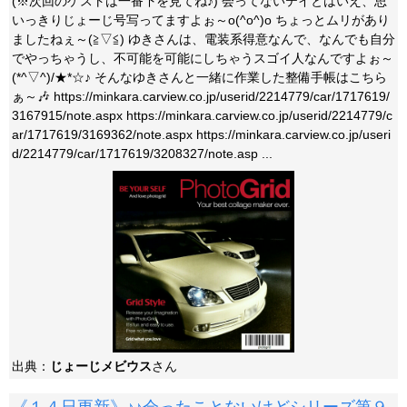
(※次回のゲストは一番下を見てね♪) 会ってないテイとはいえ、思
いっきりじょーじ号写ってますよぉ～o(^o^)o ちょっとムリがあり
ましたねぇ～(≧▽≦) ゆきさんは、電装系得意なんで、なんでも自分
でやっちゃうし、不可能を可能にしちゃうスゴイ人なんですよぉ～
(*^▽^)/★*☆♪ そんなゆきさんと一緒に作業した整備手帳はこちら
ぁ～🎶 https://minkara.carview.co.jp/userid/2214779/car/1717619/
3167915/note.aspx https://minkara.carview.co.jp/userid/2214779/c
ar/1717619/3169362/note.aspx https://minkara.carview.co.jp/useri
d/2214779/car/1717619/3208327/note.asp ...
出典：
じょーじメビウス
さん