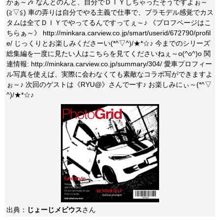
かぁ～🎶 なんとのんと、自分でＤＩＹしちゃったそうですよぉ～
(≧▽≦) 車の弄りは自分でやる主義で仕事で、プラモデル感覚でカス
タムは全てＤＩＹでやってるんですってぇ～♪ 《プロフページはこ
ちらぁ～》 http://minkara.carview.co.jp/smart/userid/672790/profil
e/ じっくりとお楽しみくださーい(*^▽^)/★*☆♪ 今までのシリーズ
総集編を一度に見たい人はこちらを見てくださいねぇ～o(^o^)o 関
連情報: http://minkara.carview.co.jp/summary/304/ 愛車プロフィー
ル写真を使えば、実際に会わなくても素敵なコラボ写ができますよ
ぉ～♪ 次回のゲストは《RYU@》さんでーす♪ お楽しみにぃ～(*^▽
^)/★*☆♪
出典：
じょーじメビウス
さん