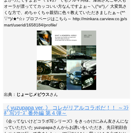
よかったですよぉ～《*≧∀≦》 でもクルマ同様、漆黒さんご本人も
オーラが漂っててカッコいい方なんですよぉ～＼(^o^)／ 大変気さ
くな方で、めちゃくちゃ親切に色々教えていただきましたぁ～(*^
▽^)/★*☆♪ プロフページはこちら～ http://minkara.carview.co.jp/s
mart/userid/1658184/profile/
出典：
じょーじメビウス
さん
《 yuzupapa ver. 》 コレがリアルコラボだ！！ ～ｺﾗ
ﾎﾞ写ｼﾘｰｽﾞ番外編 第４弾～
《会ってないけどコラボ写シリーズ》をきっかけにみん友さんにな
っていただいた yuzupapaさんからお誘いをいただき、先日初顔合