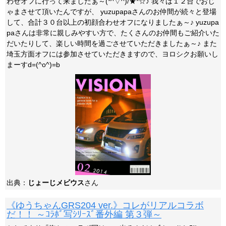
わせオフに行って来ましたぁ～(*^▽^)/★*☆♪ 我々は１２台でおじ
ゃまさせて頂いたんですが、 yuzupapaさんのお仲間が続々と登場
して、合計３０台以上の初顔合わせオフになりましたぁ～♪ yuzupa
paさんは非常に親しみやすい方で、たくさんのお仲間もご紹介いた
だいたりして、楽しい時間を過ごさせていただきましたぁ～♪ また
埼玉方面オフには参加させていただきますので、ヨロシクお願いし
まーすd=(^o^)=b
出典：
じょーじメビウス
さん
《ゆうちゃんGRS204 ver.》コレがリアルコラボ
だ！！ ～ｺﾗﾎﾞ写ｼﾘｰｽﾞ番外編 第３弾～