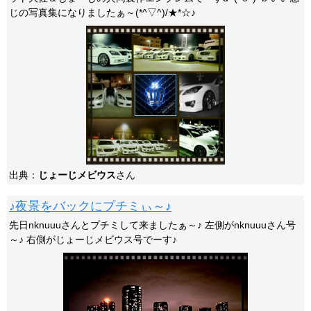
じの写真集になりましたぁ～(*^▽^)/★*☆♪
出典：
じょーじメビウス
さん
♪夜景をバックにプチミぃ～♪
先日nknuuuさんとプチミして来ましたぁ～♪ 左側がnknuuuさん号
～♪ 右側がじょーじメビウス号でーす♪