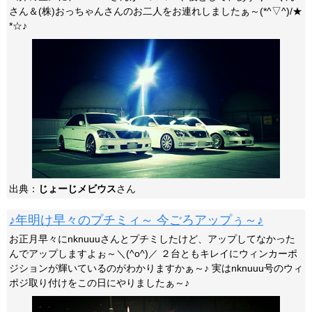
さん＆(株)おっちゃんさんのお二人をお連れしましたぁ～(*^▽^)/★
*☆♪
出典：
じょーじメビウス
さん
♪年明け早々のプチミィ～ 今ごろアップぅ～♪
お正月早々にnknuuuさんとプチミしたけど、アップしてなかった
んでアップしますよぉ～＼(^o^)／ ２台ともキレイにウィンカーポ
ジションが輝いているのがわかりますかぁ～♪ 実はnknuuu号のウィ
ポジ取り付けをこの日にやりましたぁ～♪