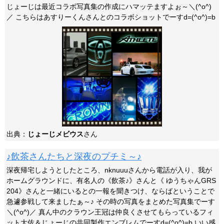
じょーじは最近コラボ写真集の作成にハマッテますよぉ～＼(^o^)
／ こちらはあすりーくんさんとのコラボショットでーすd=(^o^)=b
出典：
じょーじメビウス
さん
♪飲茶さんたちと深夜のプチミ～♪
深夜帰宅しようとしたところ、nknuuuさんから電話が入り、我が
ホームグラウンドに、有名人の《飲茶♪》さんと《 ゆうちゃんGRS
204》さんと一緒にいるとの一報を聞きつけ、ならばということで
急遽参戦して来ましたぁ～♪ その時の写真をまとめた写真集でーす
＼(^o^)／ 真ん中のクラウン王冠は仲良くさせてもらっているフィ
ット大佐＆じょーじの共同製作エンブレムでーすd=(^o^)=b いい感