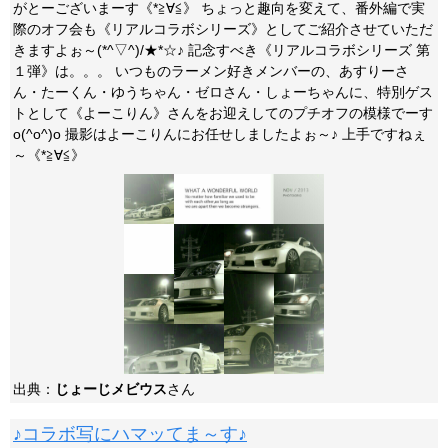
がとーございまーす《*≧∀≦》 ちょっと趣向を変えて、番外編で実
際のオフ会も《リアルコラボシリーズ》としてご紹介させていただ
きますよぉ～(*^▽^)/★*☆♪ 記念すべき《リアルコラボシリーズ 第
１弾》は。。。 いつものラーメン好きメンバーの、あすりーさ
ん・たーくん・ゆうちゃん・ゼロさん・しょーちゃんに、特別ゲス
トとして《よーこりん》さんをお迎えしてのプチオフの模様でーす
o(^o^)o 撮影はよーこりんにお任せしましたよぉ～♪ 上手ですねぇ
～《*≧∀≦》
出典：
じょーじメビウス
さん
♪コラボ写にハマッてま～す♪