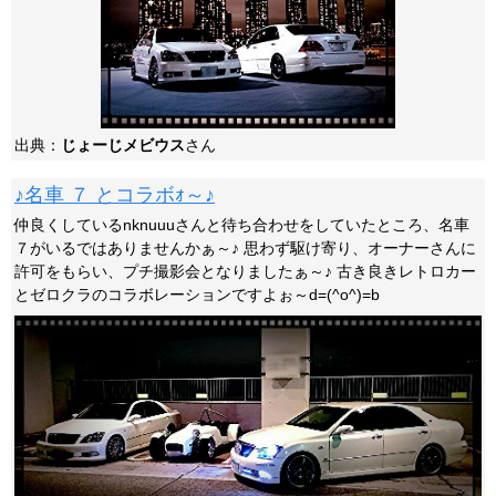
出典：
じょーじメビウス
さん
♪名車 ７ とコラボｫ～♪
仲良くしているnknuuuさんと待ち合わせをしていたところ、名車
７がいるではありませんかぁ～♪ 思わず駆け寄り、オーナーさんに
許可をもらい、プチ撮影会となりましたぁ～♪ 古き良きレトロカー
とゼロクラのコラボレーションですよぉ～d=(^o^)=b