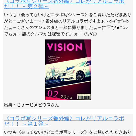
《コラボ写シリーズ番外編》コレがリアルコラボ
だ！！ ～第２弾～
いつも《会ってないけどコラボ写シリーズ》をご覧いたただきあり
がとーございまーす♪ 番外編のリアルコラボですよぉ～d=(^o^)=b
たぁ～くさんのマジェスタと一緒に撮りましたぁ～(*^▽^)/★*☆♪
でもぉ～ 誰のクルマかは秘密ですよぉ～《*≧∀≦》
出典：
じょーじメビウス
さん
《コラボ写シリーズ番外編》コレがリアルコラボ
だ！！ ～第１弾～
いつも《会ってないけどコラボ写シリーズ》をご覧いたただきあり