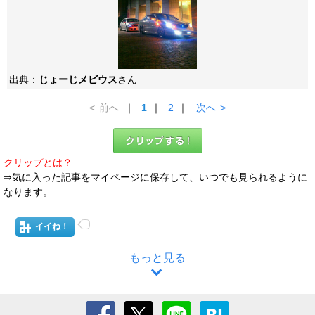
出典：
じょーじメビウス
さん
<
前へ
｜
1
｜
2
｜
次へ
>
クリップとは？
⇒気に入った記事をマイページに保存して、いつでも見られるように
なります。
イイね！
もっと見る