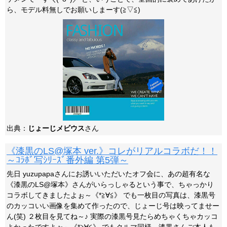
ら、モデル料無しでお願いしまーす(≧▽≦)
出典：
じょーじメビウス
さん
《漆黒のLS@塚本 ver.》コレがリアルコラボだ！！
～ｺﾗﾎﾞ写ｼﾘｰｽﾞ番外編 第5弾～
先日 yuzupapaさんにお誘いいただいたオフ会に、あの超有名な
《漆黒のLS@塚本》さんがいらっしゃるという事で、ちゃっかり
コラボしてきましたよぉ～《*≧∀≦》 でも一枚目の写真は、漆黒号
のカッコいい画像を集めて作ったので、じょーじ号は映ってませー
ん(笑) ２枚目を見てね～♪ 実際の漆黒号見たらめちゃくちゃカッコ