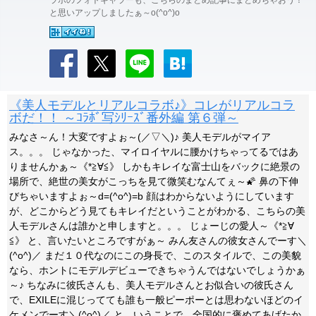
ラボのフォトギャラーも、こちらのまとめ記事にまとめちゃおう！
と思いアップしましたぁ～o(^o^)o
《美人モデルとリアルコラボ♪》コレがリアルコラ
ボだ！！ ～ｺﾗﾎﾞ写ｼﾘｰｽﾞ番外編 第６弾～
みなさ～ん！大変ですよぉ～(／▽＼)♪ 美人モデルがマイア
ス。。。 じゃなかった、マイロイヤルに腰かけちゃってるではあ
りませんかぁ～《*≧∀≦》 しかもキレイな富士山をバックに絶景の
場所で、絶世の美女がこっちを見て微笑むなんてぇ～🌠 鼻の下伸
びちゃいますよぉ～d=(^o^)=b 顔はわからないようにしています
が、どこからどう見てもキレイだということがわかる、こちらの美
人モデルさんは誰かと申しますと。。。 じょーじの愛人～《*≧∀
≦》 と、言いたいところですがぁ～ みん友さんの彼女さんでーす＼
(^o^)／ まだ１０代なのにこの身長で、このスタイルで、この美貌
なら、ホントにモデルデビューできちゃうんではないでしょうかぁ
～♪ ちなみに彼氏さんも、美人モデルさんとお似合いの彼氏さん
で、EXILEに混じってても誰も一般ピーポーとは思わないほどのイ
ケメンでーす＼(^o^)／ と、いうことで、全国的に褒めてあげたか