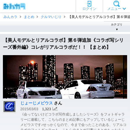
ログイン
メニュー
みんカラ
まとめ
クルマいじり
【美人モデルとリアルコラボ】第６弾追加 
カテゴリ
▼
【美人モデルとリアルコラボ】第６弾追加《コラボ写シリ
ーズ番外編》コレがリアルコラボだ！！ 【まとめ】
じょーじメビウス
さん
2015/03/03
1,323
《会ってないけどコラボ写作成しましたシリーズ》をフォトギャラ
リーに連載して、こちらのまとめ記事にもアップしているじょーじ
メビウスです♪せっかくなので、今まで会ったことのある、リアルコ