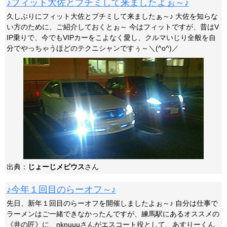
♪フィット大佐とプチミして来ましたよぉ～♪
久しぶりにフィット大佐とプチミして来ましたぁ～♪ 大佐を知らな
い方のために、ご紹介しておくとぉ～ 今はフィットですが、昔はV
IP乗りで、今でもVIPカーをこよなく愛し、クルマいじり全般を自
分でやっちゃうほどのテクニシャンですぅ～＼(^o^)／
出典：
じょーじメビウス
さん
♪今年１回目のらーオフ～♪
先日、新年１回目のらーオフを開催しましたよぉ～♪ 自分は仕事で
ラーメンはご一緒できなかったんですが、練馬駅にあるオススメの
《井の匠》に、nknuuuさんがエスコート役として、あすりーくん