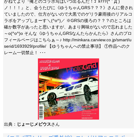
かねてより『俺とのコラボ写はいつ出るんだ！ｺﾞﾙｧｧｧ(*｀Д´)
ノ！！！』と、会うたびに《ゆうちゃんGRS？？？》さんに脅され
ていましたので、仕方がないので大黒でのゲリラ豪雨後のリアルコ
ラボをアップしまーす＼(^o^)／ ※GRSの後ろの？？？のところは
確か数字があったと思いますが、あまり興味がないので忘れました
～o(^o^)o そんな《ゆうちゃんGRSなんたらかんたら》さんのプロ
フィールページはこちらぁ～♪ http://minkara.carview.co.jp/smart/u
serid/1693929/profile/ 【ゆうちゃんへの禁止事項】 ①作品へのク
レーム一切禁止！ ･･･
出典：
じょーじメビウス
さん