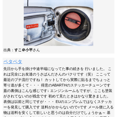
出典：
すこ＠小平
さん
ペタペタ
先日から手を掛け中途半端になってた事の続きを 行いました。 こ
れは完全にお友達のうさぱんださんのパクりです（笑） ここって
最近のプチ流行ですね！ カットしてから実際に貼るまでちょっと
寄り道が多くて・・・ 得意のABARTHのステッカーチューンです
蓋の裏側はこんな感じです↓ エンジンルームもですが、ここも塗装
がされてないのが残念です 初めて見たときはかなり驚きました。
表側は以前と同じですが・・・ EUのエンブレムではなくステッカ
ーを発見して購入です 送料がかからないので○です メール便に入る
物は送料を安くして欲しいと思うのは自分だけでしょうかぁ～ 基