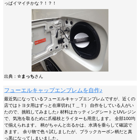
っぱイマイチかな？！？！
出典：
☆まっち
さん
フューエルキャップエンブレムを自作♪
最近気になっているフューエルキャップエンブレムですが、近くの
店ではトヨタ用はずっと在庫切れ(Ｔ＿Ｔ） 自作をしている人がい
たので、挑戦してみました♪ 材料はカッティングシートとUVレジン
で、気泡を取るために爪楊枝とライターも用意します。 全部100均
で揃えられます。 柄がちゃんと出るかは、水滴を垂らして確認で
きます。 余り物で色々試しましたが、ブラックカーボン柄だと真
っ黒になってしまいました。