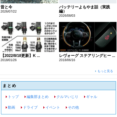
昔と今
バッテリーよもやま話（実践
編）
2026/07/22
2026/08/03
【2022/8/18更新】K ...
レヴォーグ ステアリングヒー ...
2018/01/26
2018/06/16
もっと見る
まとめ
トップ
編集部まとめ
クルマいじり
ギャル
動画
ドライブ
イベント
その他