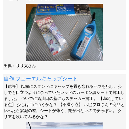
出典：
リリ太
さん
自作 フューエルキャップシート
【総評】 以前にスタンドにキャップを置き忘れるヘマを犯し、少
しでも目立つように余っていたレッドのカーボン調シートで施工し
ました。 ついでに給油口の蓋にもステッカー施工。 【満足してい
る点】 少しは目につくかな？ 【不満な点】 ハ◯プロさんの商品と
比べたら雲泥の差。シートが薄く、艶が出ないので安っぽい。 ク
リアを吹いてみるかな？