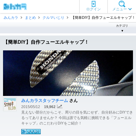
ログイン
メニュー
みんカラ
まとめ
クルマいじり
【簡単DIY】自作フューエルキャップ！
カテゴリ
▼
【簡単DIY】自作フューエルキャップ！
みんカラスタッフチーム
さん
2015/05/12
19,962
見えない部分だからこそ、周りの目を気にせず、自分好みにDIYでき
るってありませんか？ 今回は誰でも気軽に挑戦できる「フューエル
キャップ」のこだわりDIYをご紹介！