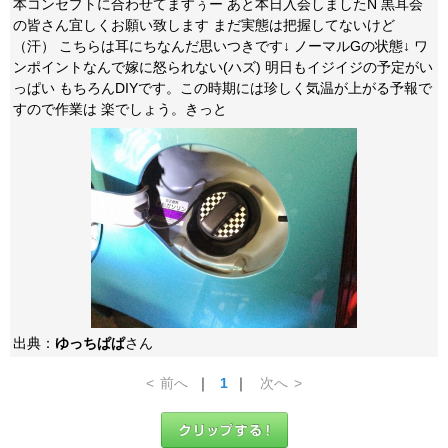
本コンセプトに合わせてますぅー あと本日入会しましたN 黒耳会
の皆さん宜しくお願い致します まだ実態は把握してないけど
（汗） こちらは耳にちなんだ思いつきです↓ ノーマルGの状態↓ ワ
ンポイントなんで嫁に怒られない(ハズ) 明日もイジイジの予定がい
っぱい もちろんDIYです。この時期には珍しく気温が上がる予報で
すので作業は 楽でしょう。きっと
出典：
ゆっちぱぱ
さん
<
前へ
｜
1
｜
次へ
>