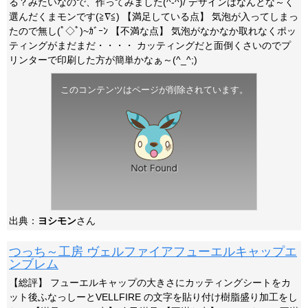
る？みたいなので、作ってみました(^-^)/ デザインはなんとな～く
選んだくまモンです(≧∇≦) 【満足している点】 気泡が入ってしまっ
たので無し(ﾟ◇ﾟ)~ｶﾞｰﾝ 【不満な点】 気泡がなかなか取れなくポッ
ティングがまだまだ・・・・ カッティングだと面倒くさいのでプ
リンターで印刷した方が簡単かなぁ～(^_^;)
このコンテンツはページが削除されています。
出典：
ヨシモン
さん
つっち～工房 ヴェルファイアフューエルキャップエ
ンブレム
【総評】 フューエルキャップの大きさにカッティングシートをカ
ット後ふなっしーとVELLFIRE の文字を貼り付け樹脂盛り加工をし