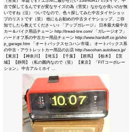
（苦笑） 本題です♪ エボⅣに履かせたい 235/40R17 のタイヤ、中
古で探してるんですが変なサイズの為（苦笑）なかなか良いのが無
いですね（泣） ついでなので、色々探してみた中古タイヤショッ
プのリストです（笑） 他にもお勧めの中古タイヤショップ、ご存
知でしたら教えてくださ～い♪ 「アップガレージ」 日本最大級中古
カー＆バイク用品チェーン http://tread-tire.com/ 「ガレージオフ」
ハードオフ系の中古カー用品チェーン http://www.hardoff.co.jp/sho
p_garage.htm 「オートバックスセコハン市場」 オートバックス系
の中古・アウトレットカー用品のお店 http://secohan.autobacs.jp/
【東京】 【神奈川】 【埼玉】 【千葉】 【群馬】 【栃木】 【茨
城】 【静岡】（私の圏内なので（笑） 【東京】 「FITコーポレー
ション」 中古アルミホイ ...