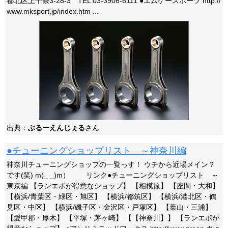
都北区上十条3-28-3 TEL 03-3906-6111 ●エムケースポーツ http://
www.mksport.jp/index.htm ...
出典：
ぶるーえんじぇる
さん
●チューニングショップリスト ～神奈川編
神奈川チューニングショップの一覧っす！ ウチから近場メイン？
です(笑) m(_ _)m） リンク●チューニングショップリスト ～
東京編 【ランエボが得意なショップ】 【相模原】 【座間・大和】
【横浜/青葉区・緑区・旭区】 【横浜/都筑区】 【横浜/港北区・鶴
見区・中区】 【横浜/磯子区・金沢区・戸塚区】 【葉山・三浦】
【愛甲郡・厚木】 【平塚・茅ヶ崎】 【【神奈川】】 【ランエボが