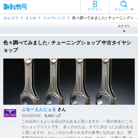
ログイン
メニュー
みんカラ
まとめ
クルマいじり
色々調べてみました♪ チューニングシ ...
カテゴリ
▼
色々調べてみました♪ チューニングショップ 中古タイヤシ
ョップ
ぶるーえんじぇる
さん
2015/05/26
8,462
これ以外にもよいお店は沢山あると思いますが、一部の有名どころ
のショップリストです。 多くのかたは、すでに決まったお店がある
と思いますが、もしこれから弄られる方の参考になれば♪ あと、関