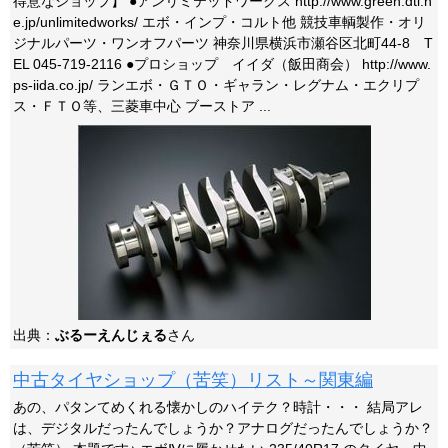
得意なショップ】 ●アンリミテッドワークス http://www.green.dti.n
e.jp/unlimitedworks/ エボ・インプ・コルト他 競技車輌製作・オリ
ジナルパーツ・ワンオフパーツ 神奈川県横浜市瀬谷区北町44-8 T
EL 045-719-2116 ●プロショップ イイダ（飯田商会） http://www.
ps-iida.co.jp/ ランエボ・ＧＴＯ・ギャラン・レグナム・エクリプ
ス・ＦＴＯ等、三菱車中心 ブーストア ...
出典：
ぶるーえんじぇる
さん
中古タイヤショップ（苦笑）リスト～関東編
あの、パタンてめくれる懐かしのハイテク？時計・・・ 結局アレ
は、デジタルだったんでしょうか？アナログだったんでしょうか？