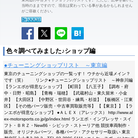
東周辺の中古タイヤショップのリストです。 ただし、記事を書いた
当時のままですので、現在は変わっている事があるかもしれません
がご容赦ください。
色々調べてみました♪ショップ編
●チューニングショップリスト ～東京編
東京のチューニングショップの一覧っす！ ウチから近場メイン？
です（笑） リンク●チューニングショップリスト ～神奈川編
【ランエボが得意なショップ】 【町田】 【八王子】 【調布・府
中・日野・昭島】 【青梅・瑞穂】 【武蔵村山・東久留米・小金
井】 【大田区】 【中野区・世田谷・練馬・杉並】 【板橋区・江東
区】 【その他パーツ販売・中古車買取販売等】 【【東京】】 【ラ
ンエボが得意なショップ】 ●ＡＬＥＸ（アレックス） http://www.al
ex-motorsports.co.jp/jp/index.html ランエボ・インプレッサ・スイ
フト・ＢＲＺ・New86・シビック・ストーリア他 競技車両制作・
販売、オリジナルパーツ、各種パーツ・アクセサリー取扱い 東京